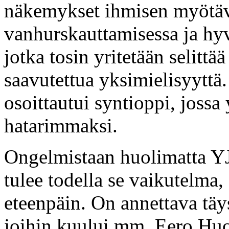
näkemykset ihmisen myötäv
vanhurskauttamisessa ja hyv
jotka tosin yritetään selittä
saavutettua yksimielisyytt
osoittautui syntioppi, jossa
hatarimmaksi.
Ongelmistaan huolimatta YJ
tulee todella se vaikutelma,
eteenpäin. On annettava täys
joihin kuului mm. Eero Huov