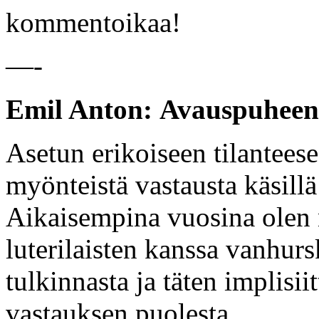
kommentoikaa!
—-
Emil Anton:
Avauspuhee
Asetun erikoiseen tilantees
myönteistä vastausta käsil
Aikaisempina vuosina olen n
luterilaisten kanssa vanhur
tulkinnasta ja täten implisiit
vastauksen puolesta.