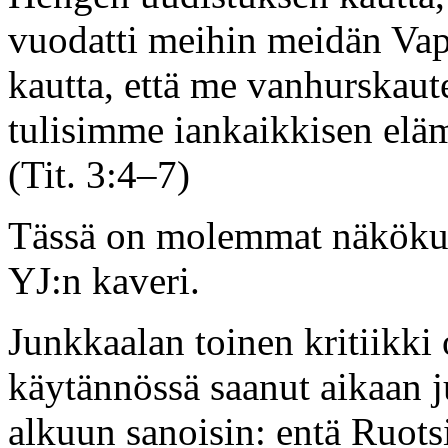
vuodatti meihin meidän Va
kautta, että me vanhurskaut
tulisimme iankaikkisen eläm
(Tit. 3:4–7)
Tässä on molemmat näkökulm
YJ:n kaveri.
Junkkaalan toinen kritiikki o
käytännössä saanut aikaan j
alkuun sanoisin: entä Ruot