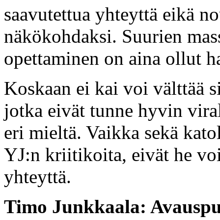
saavutettua yhteyttä eikä n
näkökohdaksi. Suurien mass
opettaminen on aina ollut ha
Koskaan ei kai voi välttää si
jotka eivät tunne hyvin viral
eri mieltä. Vaikka sekä katoli
YJ:n kriitikoita, eivät he vo
yhteyttä.
Timo Junkkaala: Avausp