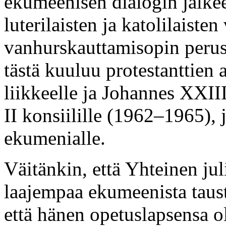
ekumeenisen dialogin jälke
luterilaisten ja katolilaisten
vanhurskauttamisopin perust
tästä kuuluu protestanttien 
liikkeelle ja Johannes XXI
II konsiilille (1962–1965), 
ekumenialle.
Väitänkin, että Yhteinen ju
laajempaa ekumeenista taust
että hänen opetuslapsensa ol