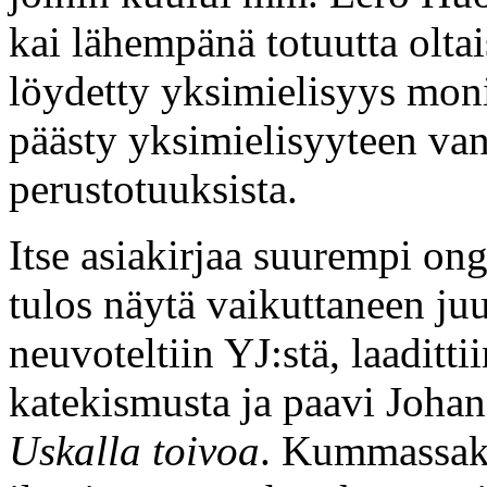
kai lähempänä totuutta oltais
löydetty yksimielisyys monis
päästy yksimielisyyteen va
perustotuuksista.
Itse asiakirjaa suurempi ong
tulos näytä vaikuttaneen ju
neuvoteltiin YJ:stä, laaditt
katekismusta ja paavi Johann
Uskalla toivoa
. Kummassaka