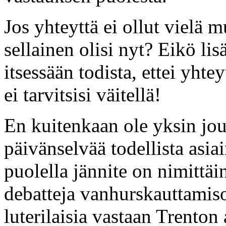
Jos yhteyttä ei ollut vielä 
sellainen olisi nyt? Eikö l
itsessään todista, ettei yhte
ei tarvitsisi väitellä!
En kuitenkaan ole yksin jou
päivänselvää todellista asiai
puolella jännite on nimittä
debatteja vanhurskauttamiso
luterilaisia vastaan Trenton