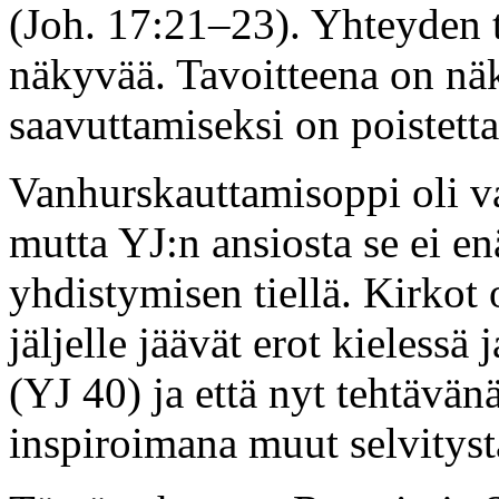
(Joh. 17:21–23). Yhteyden tu
näkyvää. Tavoitteena on näk
saavuttamiseksi on poistettav
Vanhurskauttamisoppi oli va
mutta YJ:n ansiosta se ei en
yhdistymisen tiellä. Kirkot o
jäljelle jäävät erot kielessä
(YJ 40) ja että nyt tehtävä
inspiroimana muut selvityst