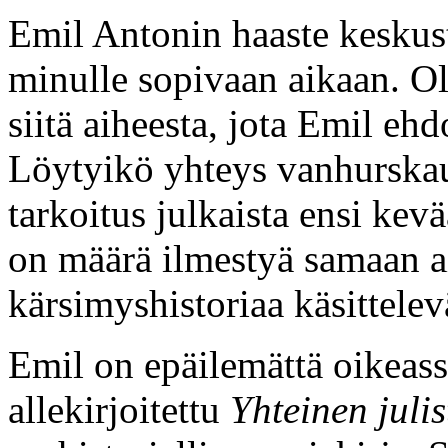
Emil Antonin haaste keskust
minulle sopivaan aikaan. Ole
siitä aiheesta, jota Emil e
Löytyikö yhteys vanhurskau
tarkoitus julkaista ensi kev
on määrä ilmestyä samaan a
kärsimyshistoriaa käsittelev
Emil on epäilemättä oikeas
allekirjoitettu
Yhteinen juli