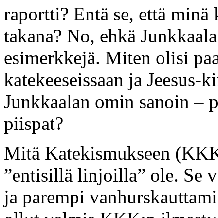
raportti? Entä se, että minä 
takana? No, ehkä Junkkaal
esimerkkejä. Miten olisi pa
katekeeseissaan ja Jeesus-ki
Junkkaalan omin sanoin – p
piispat?
Mitä Katekismukseen (KKK) 
”entisillä linjoilla” ole. Se
ja parempi vanhurskauttamis