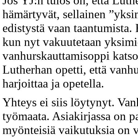
Jos YJ:n tulos on, että Lut
hämärtyvät, sellainen ”yksi
edistystä vaan taantumista.
kun nyt vakuutetaan yksimi
vanhurskauttamisoppi katsot
Lutherhan opetti, että vanh
harjoittaa ja opetella.
Yhteys ei siis löytynyt. Van
työmaata. Asiakirjassa on p
myönteisiä vaikutuksia on v