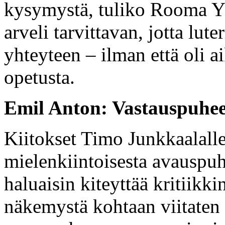
kysymystä, tuliko Rooma YJ
arveli tarvittavan, jotta lute
yhteyteen – ilman että oli
opetusta.
Emil Anton: Vastauspuhee
Kiitokset Timo Junkkaalalle
mielenkiintoisesta avauspu
haluaisin kiteyttää kritiikk
näkemystä kohtaan viitaten 