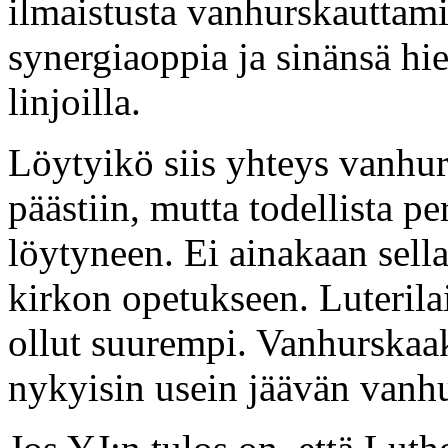
ilmaistusta vanhurskauttamis
synergiaoppia ja sinänsä hi
linjoilla.
Löytyikö siis yhteys vanhur
päästiin, mutta todellista p
löytyneen. Ei ainakaan sella
kirkon opetukseen. Luterila
ollut suurempi. Vanhurskaak
nykyisin usein jäävän vanh