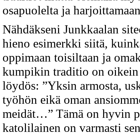
osapuolelta ja harjoittamaan 
Nähdäkseni Junkkaalan site
hieno esimerkki siitä, kuin
oppimaan toisiltaan ja oma
kumpikin traditio on oikein 
löydös: ”Yksin armosta, us
työhön eikä oman ansiomme
meidät…” Tämä on hyvin pa
katolilainen on varmasti sen