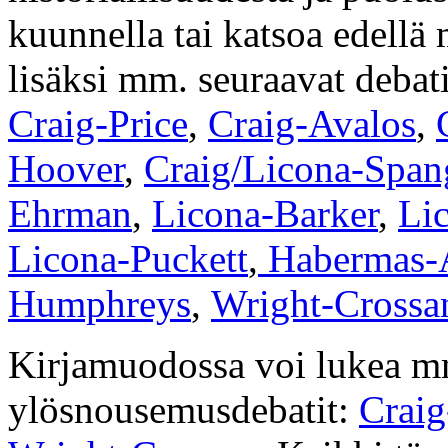
kuunnella tai katsoa edellä 
lisäksi mm. seuraavat debat
Craig-Price
,
Craig-Avalos
,
Hoover
,
Craig/Licona-Spa
Ehrman
,
Licona-Barker
,
Lic
Licona-Puckett
,
Habermas-
Humphreys
,
Wright-Crossa
Kirjamuodossa voi lukea m
ylösnousemusdebatit:
Crai