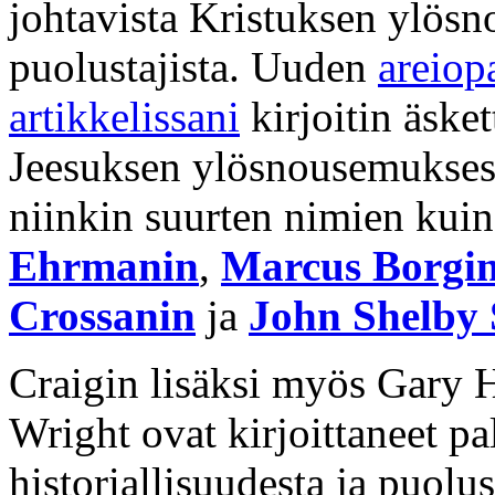
johtavista Kristuksen ylösn
puolustajista. Uuden
areiopa
artikkelissani
kirjoitin äsket
Jeesuksen ylösnousemuksesta
niinkin suurten nimien kui
Ehrmanin
,
Marcus Borgi
Crossanin
ja
John Shelby
Craigin lisäksi myös Gary 
Wright ovat kirjoittaneet 
historiallisuudesta ja puolus