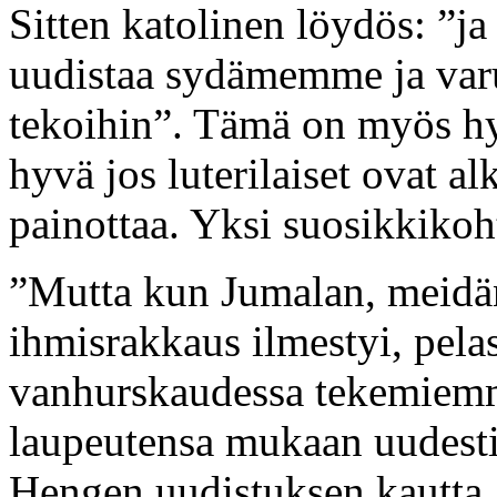
Sitten katolinen löydös: ”
uudistaa sydämemme ja varu
tekoihin”. Tämä on myös hyv
hyvä jos luterilaiset ovat al
painottaa. Yksi suosikkikoht
”Mutta kun Jumalan, meidä
ihmisrakkaus ilmestyi, pelas
vanhurskaudessa tekemiemm
laupeutensa mukaan uudest
Hengen uudistuksen kautta,