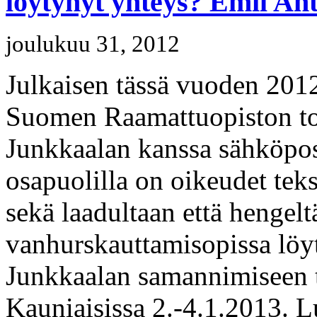
löytynyt yhteys? Emil An
joulukuu 31, 2012
Julkaisen tässä vuoden 2012
Suomen Raamattuopiston toi
Junkkaalan kanssa sähköpos
osapuolilla on oikeudet teks
sekä laadultaan että hengel
vanhurskauttamisopissa löy
Junkkaalan samannimiseen t
Kauniaisissa 2.-4.1.2013. L