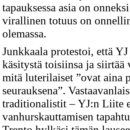
tapauksessa asia on onneksi 
virallinen totuus on onnelli
olemassa.
Junkkaala protestoi, että YJ s
käsitystä toisiinsa ja siirtä
mitä luterilaiset ”ovat aina
seurauksena”. Vastaavanlaisi
traditionalistit – YJ:n Liite 
vanhurskauttamisen tapahtu
Trento hylkäsi tämän lausee