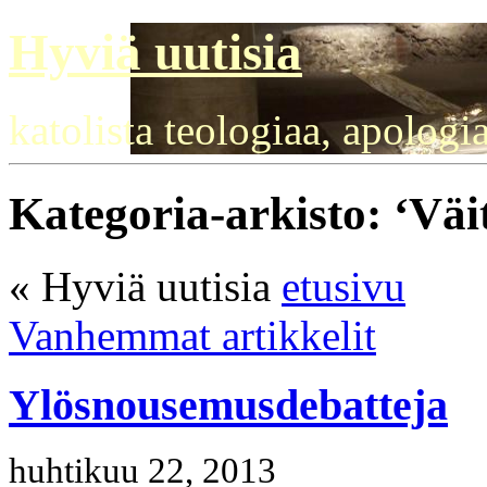
Hyviä uutisia
katolista teologiaa, apologi
Kategoria-arkisto: ‘Väit
« Hyviä uutisia
etusivu
Vanhemmat artikkelit
Ylösnousemusdebatteja
huhtikuu 22, 2013