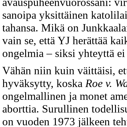
avauspuheenvuorossani: vira
sanoipa yksittäinen katolilai
tahansa. Mikä on Junkkaal
vain se, että YJ herättää ka
ongelmia – siksi yhteyttä ei
Vähän niin kuin väittäisi, e
hyväksytty, koska
Roe v. W
ongelmallinen ja monet amer
aborttia. Surullinen todelli
on vuoden 1973 jälkeen teht