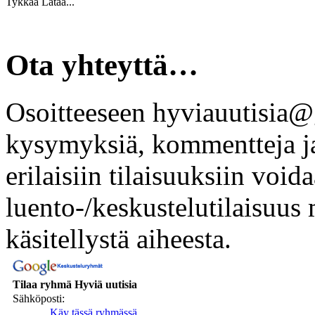
Tykkää
Lataa...
Ota yhteyttä…
Osoitteeseen
hyviauutisia
kysymyksiä, kommentteja ja 
erilaisiin tilaisuuksiin void
luento-/keskustelutilaisuus m
käsitellystä aiheesta.
Tilaa ryhmä Hyviä uutisia
Sähköposti:
Käy tässä ryhmässä