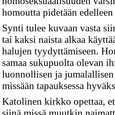
homoseksuaalisuuden varsin
homoutta pidetään edellee
Synti tulee kuvaan vasta sii
tai kaksi naista alkaa käyttä
halujen tyydyttämiseen. Ho
samaa sukupuolta olevan ih
luonnollisen ja jumalallisen 
missään tapauksessa hyväk
Katolinen kirkko opettaa, e
siinä missä muutkin naimatto