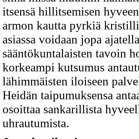
itsensä hillitsemisen hyvee
armon kautta pyrkiä kristill
asiassa voidaan jopa ajatella
sääntökuntalaisten tavoin ho
korkeampi kutsumus antaut
lähimmäisten iloiseen palve
Heidän taipumuksensa antaa
osoittaa sankarillista hyveell
uhrautumista.