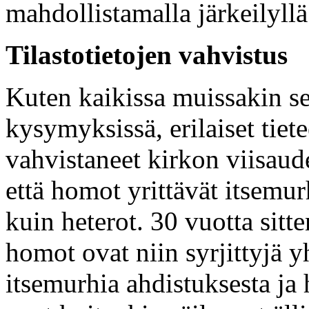
mahdollistamalla järkeilyllä
Tilastotietojen vahvistus
Kuten kaikissa muissakin s
kysymyksissä, erilaiset tiet
vahvistaneet kirkon viisaude
että homot yrittävät itsem
kuin heterot. 30 vuotta sitten
homot ovat niin syrjittyjä y
itsemurhia ahdistuksesta ja