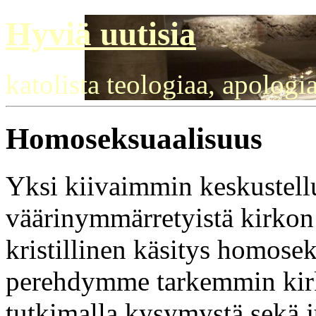
Hyviä uutisia
katolista teologiaa, apologi
Homoseksuaalisuus
Yksi kiivaimmin keskustellu
väärinymmärretyistä kirkon
kristillinen käsitys homosek
perehdymme tarkemmin kirk
tutkimalla kysymystä sekä ju