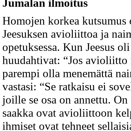
Jumalan ilmoitus
Homojen korkea kutsumus o
Jeesuksen avioliittoa ja na
opetuksessa. Kun Jeesus oli
huudahtivat: “Jos avioliitto
parempi olla menemättä naim
vastasi: “Se ratkaisu ei sovel
joille se osa on annettu. On 
saakka ovat avioliittoon kel
ihmiset ovat tehneet sellaisia