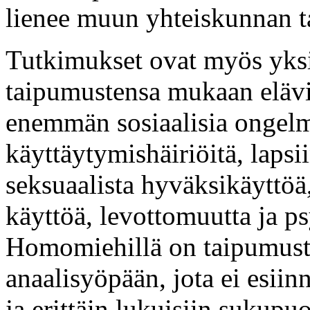
lienee muun yhteiskunnan ta
Tutkimukset ovat myös yksi 
taipumustensa mukaan elävi
enemmän sosiaalisia ongelm
käyttäytymishäiriöitä, lapsi
seksuaalista hyväksikäyttö
käyttöä, levottomuutta ja ps
Homomiehillä on taipumusta
anaalisyöpään, jota ei esiin
ja erittäin lukuisiin sukupuo