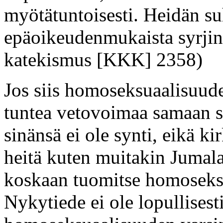
myötätuntoisesti. Heidän su
epäoikeudenmukaista syrjint
katekismus [KKK] 2358)
Jos siis homoseksuaalisuude
tuntea vetovoimaa samaan 
sinänsä ei ole synti, eikä k
heitä kuten muitakin Jumal
koskaan tuomitse homoseks
Nykytiede ei ole lopullisesti