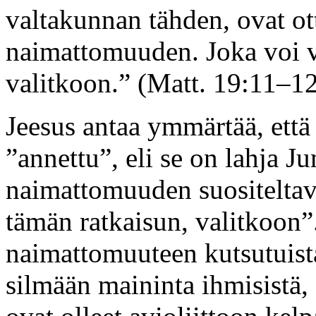
valtakunnan tähden, ovat ot
naimattomuuden. Joka voi v
valitkoon.” (Matt. 19:11–1
Jeesus antaa ymmärtää, ett
”annettu”, eli se on lahja J
naimattomuuden suositeltavu
tämän ratkaisun, valitkoon
naimattomuuteen kutsutuista 
silmään maininta ihmisistä,