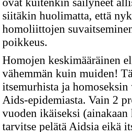
ovat kuitenkin säilyneet äll
siitäkin huolimatta, että 
homoliittojen suvaitsemine
poikkeus.
Homojen keskimääräinen eli
vähemmän kuin muiden! Täm
itsemurhista ja homoseksin 
Aids-epidemiasta. Vain 2 pr
vuoden ikäiseksi (ainakaan k
tarvitse pelätä Aidsia eikä 