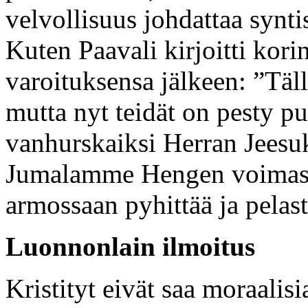
velvollisuus johdattaa synti
Kuten Paavali kirjoitti korin
varoituksensa jälkeen: ”Tälla
mutta nyt teidät on pesty pu
vanhurskaiksi Herran Jeesu
Jumalamme Hengen voimasta
armossaan pyhittää ja pelas
Luonnonlain ilmoitus
Kristityt eivät saa moraalis