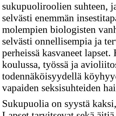
sukupuoliroolien suhteen, ja
selvästi enemmän insestita
molempien biologisten vanh
selvästi onnellisempia ja t
perheissä kasvaneet lapset
koulussa, työssä ja avioliit
todennäköisyydellä köyhyyd
vapaiden seksisuhteiden hait
Sukupuolia on syystä kaksi, 
Lapset tarvitsevat sekä äitiä 