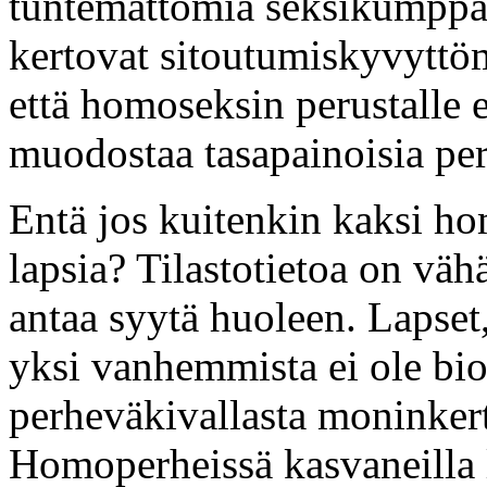
tuntemattomia seksikumppa
kertovat sitoutumiskyvyttöm
että homoseksin perustalle e
muodostaa tasapainoisia per
Entä jos kuitenkin kaksi ho
lapsia? Tilastotietoa on vähä
antaa syytä huoleen. Lapset,
yksi vanhemmista ei ole bi
perheväkivallasta moninkert
Homoperheissä kasvaneilla l