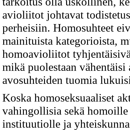
tarkoitus olla uskollinen, k
avioliitot johtavat todistetus
perheisiin. Homosuhteet eivä
mainituista kategorioista, 
homoavioliitot tyhjentäisivä
mikä puolestaan vähentäisi av
avosuhteiden tuomia lukuisi
Koska homoseksuaaliset akti
vahingollisia sekä homoille i
instituutiolle ja yhteiskunna