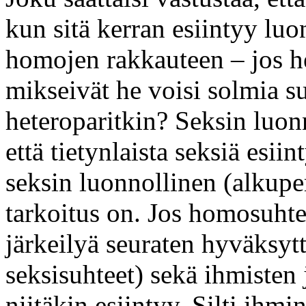
kun sitä kerran esiintyy lu
homojen rakkauteen – jos he
mikseivät he voisi solmia s
heteroparitkin? Seksin luonno
että tietynlaista seksiä esii
seksin luonnollinen (alkupe
tarkoitus on. Jos homosuht
järkeilyä seuraten hyväksyt
seksisuhteet) sekä ihmisten 
niitäkin esiintyy. Silti ihm