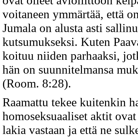
ovat olleet avioliittoon ke
voitaneen ymmärtää, että o
Jumala on alusta asti sallinu
kutsumukseksi. Kuten Paava
koituu niiden parhaaksi, jot
hän on suunnitelmansa muka
(Room. 8:28).
Raamattu tekee kuitenkin ha
homoseksuaaliset aktit ova
lakia vastaan ja että ne sul