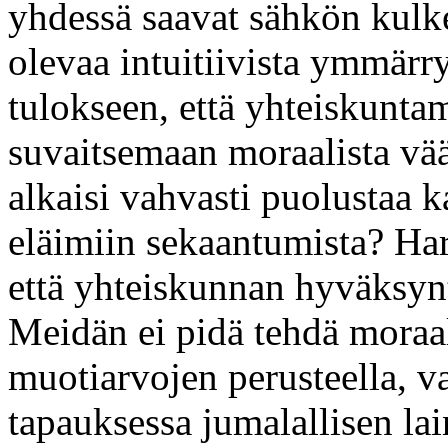
yhdessä saavat sähkön ku
olevaa intuitiivista ymmärry
tulokseen, että yhteiskunt
suvaitsemaan moraalista vää
alkaisi vahvasti puolustaa k
eläimiin sekaantumista? Ha
että yhteiskunnan hyväksyntä
Meidän ei pidä tehdä moraal
muotiarvojen perusteella, v
tapauksessa jumalallisen la