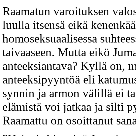
Raamatun varoituksen valossa
luulla itsensä eikä kenenk
homoseksuaalisessa suhteessa 
taivaaseen. Mutta eikö Juma
anteeksiantava? Kyllä on, m
anteeksipyyntöä eli katumust
synnin ja armon välillä ei ta
elämistä voi jatkaa ja silti
Raamattu on osoittanut san