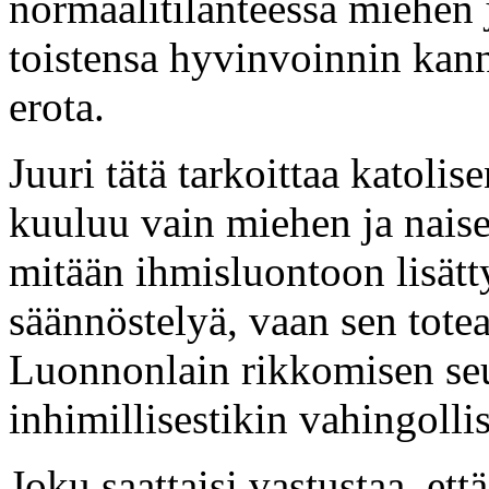
normaalitilanteessa miehen j
toistensa hyvinvoinnin kann
erota.
Juuri tätä tarkoittaa katolise
kuuluu vain miehen ja naisen
mitään ihmisluontoon lisättyä
säännöstelyä, vaan sen totea
Luonnonlain rikkomisen seu
inhimillisestikin vahingoll
Joku saattaisi vastustaa, et