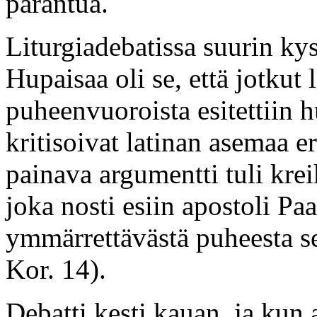
parantua.
Liturgiadebatissa suurin kys
Hupaisaa oli se, että jotkut 
puheenvuoroista esitettiin hu
kritisoivat latinan asemaa er
painava argumentti tuli kreik
joka nosti esiin apostoli P
ymmärrettävästä puheesta 
Kor. 14).
Debatti kesti kauan, ja kun a