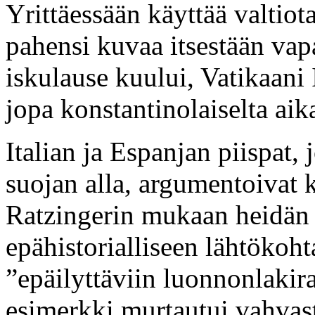
Yrittäessään käyttää valtiot
pahensi kuvaa itsestään vap
iskulause kuului, Vatikaani I
jopa konstantinolaiselta aik
Italian ja Espanjan piispat, 
suojan alla, argumentoivat 
Ratzingerin mukaan heidän 
epähistorialliseen lähtökoht
”epäilyttäviin luonnonlaki
esimerkki murtautui vahvas