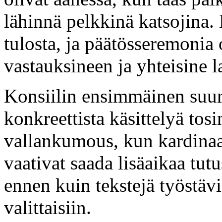
lähinnä pelkkinä katsojina.
tulosta, ja päätösseremonia o
vastauksineen ja yhteisine l
Konsiilin ensimmäinen suuri
konkreettista käsittelyä tos
vallankumous, kun kardinaal
vaativat saada lisäaikaa tut
ennen kuin tekstejä työstäv
valittaisiin.