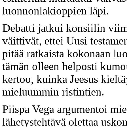
luonnonlakioppien läpi.
Debatti jatkui konsiilin vi
väittivät, ettei Uusi testame
pitää ratkaista kokonaan lu
tämän olleen helposti kumot
kertoo, kuinka Jeesus kieltäy
mieluummin ristintien.
Piispa Vega argumentoi miel
lähetystehtävä olettaa usko