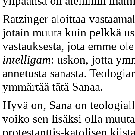
ylipäänsä on aiemmin main
Ratzinger aloittaa vastaamall
jotain muuta kuin pelkkä us
vastauksesta, jota emme ole 
intelligam
: uskon, jotta ymm
annetusta sanasta. Teologi
ymmärtää tätä Sanaa.
Hyvä on, Sana on teologiall
voiko sen lisäksi olla muut
protestanttis-katolisen kiis