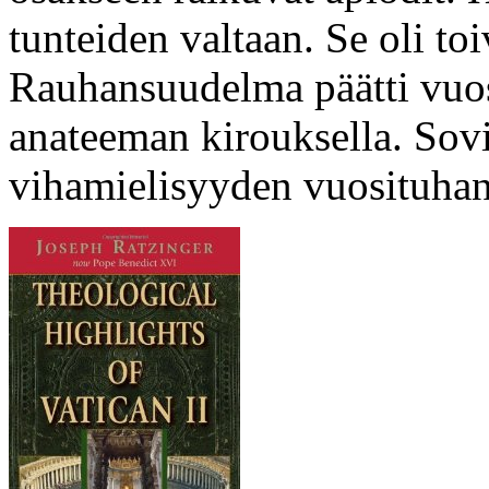
tunteiden valtaan. Se oli to
Rauhansuudelma päätti vuos
anateeman kirouksella. Sov
vihamielisyyden vuosituhan