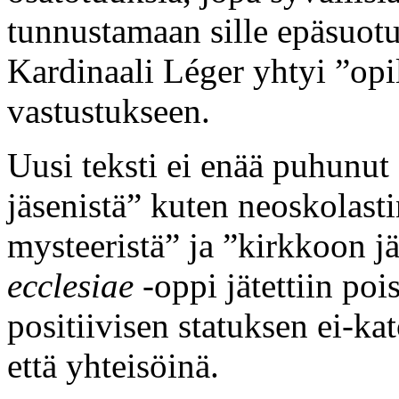
tunnustamaan sille epäsuotui
Kardinaali Léger yhtyi ”opi
vastustukseen.
Uusi teksti ei enää puhunut
jäsenistä” kuten neoskolast
mysteeristä” ja ”kirkkoon j
ecclesiae
-oppi jätettiin pois
positiivisen statuksen ei-kato
että yhteisöinä.