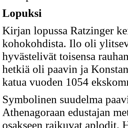
Lopuksi
Kirjan lopussa Ratzinger ke
kohokohdista. Ilo oli ylitse
hyvästelivät toisensa rauha
hetkiä oli paavin ja Konsta
katua vuoden 1054 ekskommu
Symbolinen suudelma paavi 
Athenagoraan edustajan metr
osakseen raikuvat aplodit. Hi