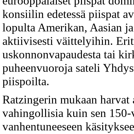
eurooppalaiset piispat domi
konsiilin edetessä piispat 
lopulta Amerikan, Aasian ja 
aktiivisesti väittelyihin. Er
uskonnonvapaudesta tai kirk
puheenvuoroja sateli Yhdys
piispoilta.
Ratzingerin mukaan harvat as
vahingollisia kuin sen 150
vanhentuneeseen käsitykseen