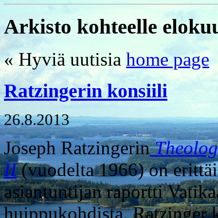
Arkisto kohteelle eloku
« Hyviä uutisia
home page
Ratzingerin konsiili
26.8.2013
Joseph Ratzingerin
Theologi
II
(vuodelta 1966) on erittäi
asiantuntijan raportti Vatik
huippukohdista. Ratzinger ki