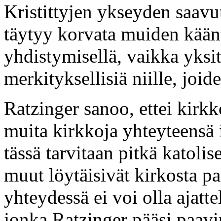
Kristittyjen ykseyden saavu
täytyy korvata muiden kään
yhdistymisellä, vaikka yksit
merkityksellisiä niille, joi
Ratzinger sanoo, ettei kirk
muita kirkkoja yhteyteensä
tässä tarvitaan pitkä katolis
muut löytäisivät kirkosta 
yhteydessä ei voi olla ajatt
jonka Ratzinger pääsi paav