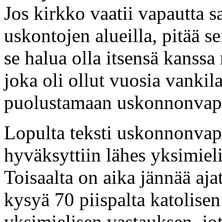
Jos kirkko vaatii vapautta 
uskontojen alueilla, pitää se
se halua olla itsensä kanssa 
joka oli ollut vuosia vanki
puolustamaan uskonnonvapa
Lopulta teksti uskonnonvap
hyväksyttiin lähes yksimieli
Toisaalta on aika jännää ajat
kysyä 70 piispalta katolisen
yksimielisen vastauksen, j