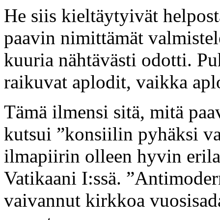
He siis kieltäytyivät helpos
paavin nimittämät valmistel
kuuria nähtävästi odotti. P
raikuvat aplodit, vaikka aplo
Tämä ilmensi sitä, mitä p
kutsui ”konsiilin pyhäksi v
ilmapiirin olleen hyvin eri
Vatikaani I:ssä. ”Antimodern
vaivannut kirkkoa vuosisada