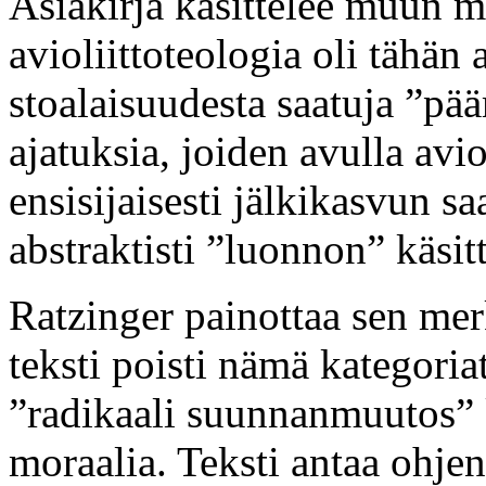
Asiakirja käsittelee muun m
avioliittoteologia oli tähän 
stoalaisuudesta saatuja ”pä
ajatuksia, joiden avulla avio
ensisijaisesti jälkikasvun sa
abstraktisti ”luonnon” käsitt
Ratzinger painottaa sen mer
teksti poisti nämä kategori
”radikaali suunnanmuutos” k
moraalia. Teksti antaa ohje