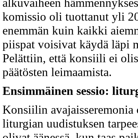
alkuvaiheen hämmennyksestä
komissio oli tuottanut yli 20
enemmän kuin kaikki aiemma
piispat voisivat käydä läpi
Pelättiin, että konsiili ei o
päätösten leimaamista.
Ensimmäinen sessio: litur
Konsiilin avajaisseremonia 
liturgian uudistuksen tarpee
olivat äänessä, kun taas pai