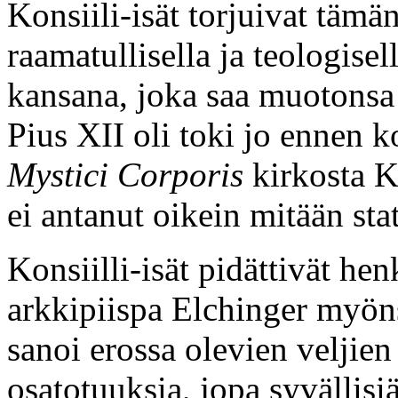
Konsiili-isät torjuivat täm
raamatullisella ja teologisel
kansana, joka saa muotonsa 
Pius XII oli toki jo ennen ko
Mystici Corporis
kirkosta K
ei antanut oikein mitään statu
Konsiilli-isät pidättivät he
arkkipiispa Elchinger myöns
sanoi erossa olevien veljie
osatotuuksia, jopa syvällisi