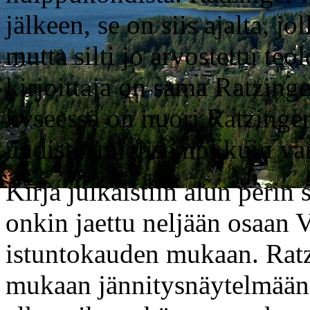
jälkeen, se on siis ajalta, j
mutta silti jo arvostettu teo
kirjoittaja on sama Ratzinge
kyseessä on nuori Ratzinger
uudistusmielisempi kuin van
Kirja julkaistiin alun perin 
onkin jaettu neljään osaan V
istuntokauden mukaan. Ratz
mukaan jännitysnäytelmään,