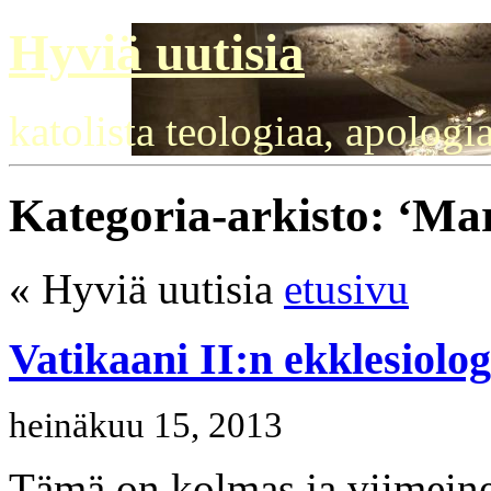
Hyviä uutisia
katolista teologiaa, apologi
Kategoria-arkisto: ‘Mar
« Hyviä uutisia
etusivu
Vatikaani II:n ekklesiolog
heinäkuu 15, 2013
Tämä on kolmas ja viimeinen