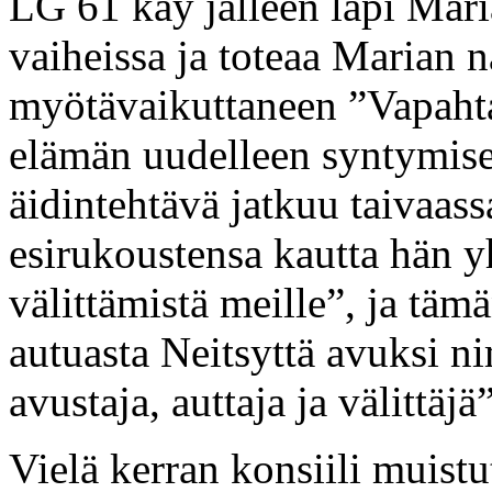
LG 61 käy jälleen läpi Mari
vaiheissa ja toteaa Marian nä
myötävaikuttaneen ”Vapahta
elämän uudelleen syntymise
äidintehtävä jatkuu taivaas
esirukoustensa kautta hän y
välittämistä meille”, ja tä
autuasta Neitsyttä avuksi ni
avustaja, auttaja ja välittäj
Vielä kerran konsiili muist