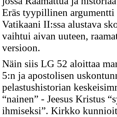
jossa Raamattua ja historiaa 
Eräs tyypillinen argumentti a
Vatikaani II:ssa alustava s
vaihtui aivan uuteen, raamat
versioon.
Näin siis LG 52 aloittaa mar
5:n ja apostolisen uskontu
pelastushistorian keskeisi
“nainen” - Jeesus Kristus “sy
ihmiseksi”. Kirkko kunnioit