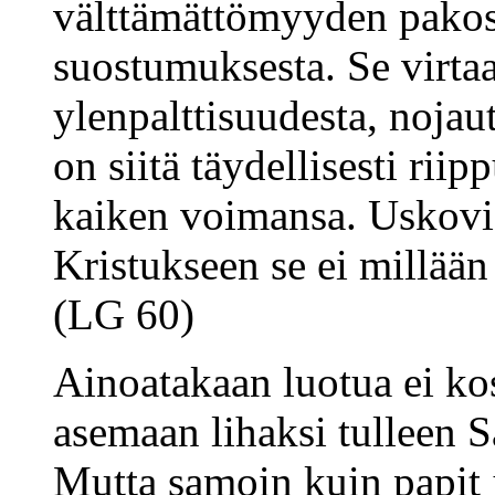
välttämättömyyden pakost
suostumuksesta. Se virta
ylenpalttisuudesta, noja
on siitä täydellisesti rii
kaiken voimansa. Uskovie
Kristukseen se ei millään
(LG 60)
Ainoatakaan luotua ei ko
asemaan lihaksi tulleen S
Mutta samoin kuin papit 