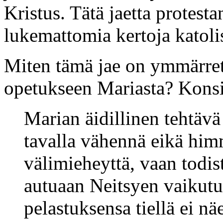
Kristus. Tätä jaetta protesta
lukemattomia kertoja katoli
Miten tämä jae on ymmärrett
opetukseen Mariasta? Konsii
Marian äidillinen tehtävä
tavalla vähennä eikä him
välimieheyttä, vaan todi
autuaan Neitsyen vaikutu
pelastuksensa tiellä ei nä