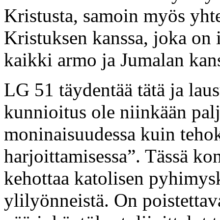
Kristusta, samoin myös yht
Kristuksen kanssa, joka on i
kaikki armo ja Jumalan kan
LG 51 täydentää tätä ja laus
kunnioitus ole niinkään pal
moninaisuudessa kuin teho
harjoittamisessa”. Tässä konsi
kehottaa katolisen pyhimys
ylilyönneistä. On poistettav