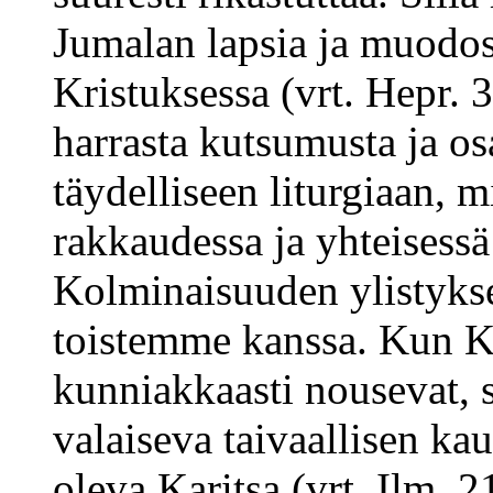
Jumalan lapsia ja muod
Kristuksessa (vrt. Hepr.
harrasta kutsumusta ja o
täydelliseen liturgiaan, 
rakkaudessa ja yhteises
Kolminaisuuden ylistyks
toistemme kanssa. Kun Kr
kunniakkaasti nousevat, 
valaiseva taivaallisen k
oleva Karitsa (vrt. Ilm. 