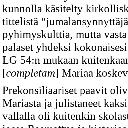
kunnolla käsitelty kirkollis
tittelistä “jumalansynnyttäjä
pyhimyskulttia, mutta vast
palaset yhdeksi kokonaisesit
LG 54:n mukaan kuitenkaan o
[
completam
] Mariaa koskev
Prekonsiliaariset paavit oliva
Mariasta ja julistaneet kak
vallalla oli kuitenkin skolas