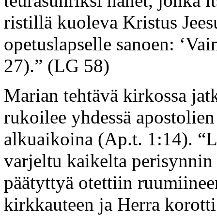
teurasuhriksi hänet, jonka i
ristillä kuoleva Kristus Jees
opetuslapselle sanoen: ‘Vai
27).” (LG 58)
Marian tehtävä kirkossa jat
rukoilee yhdessä apostolie
alkuaikoina (Ap.t. 1:14). “L
varjeltu kaikelta perisynnin
päätyttyä otettiin ruumiinee
kirkkauteen ja Herra korotti