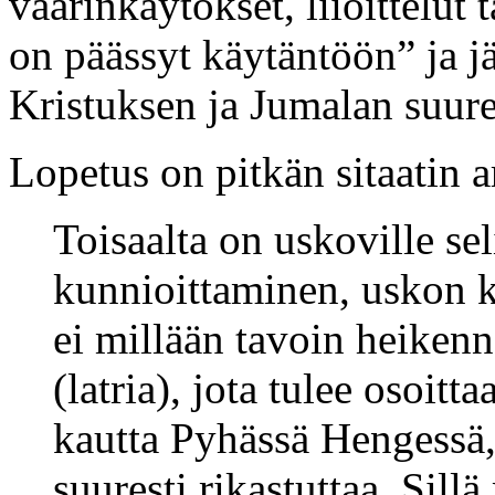
väärinkäytökset, liioittelut t
on päässyt käytäntöön” ja jä
Kristuksen ja Jumalan suur
Lopetus on pitkän sitaatin 
Toisaalta on uskoville sel
kunnioittaminen, uskon k
ei millään tavoin heikenn
(latria), jota tulee osoitt
kautta Pyhässä Hengessä, 
suuresti rikastuttaa. Sil