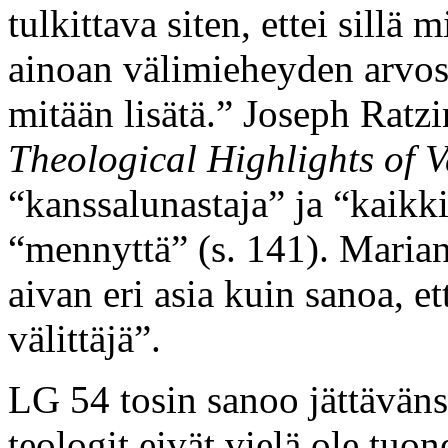
tulkittava siten, ettei sillä
ainoan välimieheyden arvost
mitään lisätä.” Joseph Ratzi
Theological Highlights of V
“kanssalunastaja” ja “kaikki
“mennyttä” (s. 141). Marian
aivan eri asia kuin sanoa, e
välittäjä”.
LG 54 tosin sanoo jättäväns
teologit eivät vielä ole tuon