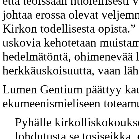
että teoissaan huolellisesti 
johtaa erossa olevat veljem
Kirkon todellisesta opista.
uskovia kehotetaan muistama
hedelmätöntä, ohimenevää l
herkkäuskoisuutta, vaan läht
Lumen Gentium päättyy ka
ekumeenismieliseen toteam
Pyhälle kirkolliskokouksel
lohdutusta se tosiseikka,