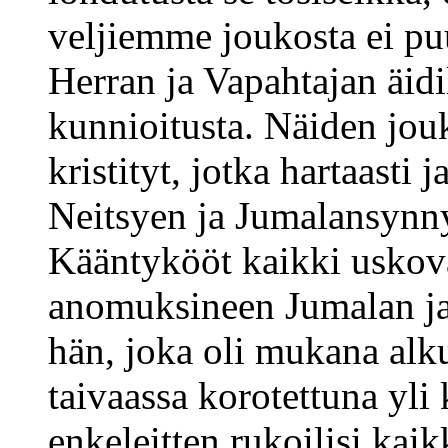
veljiemme joukosta ei puu
Herran ja Vapahtajan äidi
kunnioitusta. Näiden jouk
kristityt, jotka hartaasti 
Neitsyen ja Jumalansynny
Kääntykööt kaikki uskova
anomuksineen Jumalan ja 
hän, joka oli mukana alk
taivaassa korotettuna yli 
enkeleitten rukoilisi kai