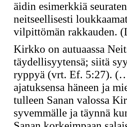
äidin esimerkkiä seurate
neitseellisesti loukkaama
vilpittömän rakkauden. 
Kirkko on autuaassa Neit
täydellisyytensä; siitä sy
ryppyä (vrt. Ef. 5:27). (
ajatuksensa häneen ja mie
tulleen Sanan valossa Ki
syvemmälle ja täynnä kunn
Sanan korkeimpaan salai