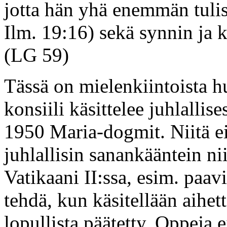
jotta hän yhä enemmän tulis
Ilm. 19:16) sekä synnin ja k
(LG 59)
Tässä on mielenkiintoista 
konsiili käsittelee juhlallise
1950 Maria-dogmit. Niitä ei 
juhlallisin sanankääntein ni
Vatikaani II:ssa, esim. paa
tehdä, kun käsitellään aihett
lopullista päätetty. Oppeja e