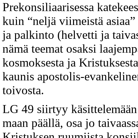
Prekonsiliaarisessa katekees
kuin “neljä viimeistä asiaa”
ja palkinto (helvetti ja ta
nämä teemat osaksi laajempa
kosmoksesta ja Kristuksesta
kaunis apostolis-evankelinen
toivosta.
LG 49 siirtyy käsittelemään 
maan päällä, osa jo taivaas
Kristuksen ruumiista konsiili