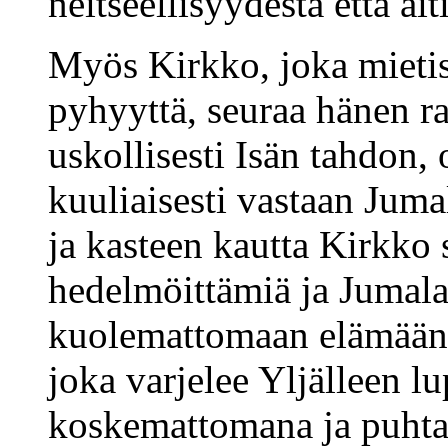
neitseellisyydestä että äi
Myös Kirkko, joka mietis
pyhyyttä, seuraa hänen ra
uskollisesti Isän tahdon, 
kuuliaisesti vastaan Juma
ja kasteen kautta Kirkk
hedelmöittämiä ja Jumalas
kuolemattomaan elämään.
joka varjelee Yljälleen 
koskemattomana ja puhtaa