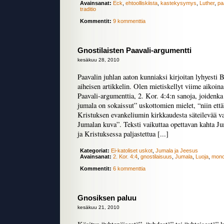
Avainsanat:
Eck
,
ehtoolliskiista
,
kastekysymys
,
Luther
,
pa
traditio
Kommentit:
9 kommenttia
Gnostilaisten Paavali-argumentti
kesäkuu 28, 2010
Paavalin juhlan aaton kunniaksi kirjoitan lyhyesti 
aiheisen artikkelin. Olen mietiskellyt viime aikoina
Paavali-argumenttia, 2. Kor. 4:4:n sanoja, joiden
jumala on sokaissut” uskottomien mielet, “niin ett
Kristuksen evankeliumin kirkkaudesta säteilevää va
Jumalan kuva”. Teksti vaikuttaa opettavan kahta J
ja Kristuksessa paljastettua [...]
Kategoriat:
Ei-katoliset uskot
,
Jumala ja Jeesus
Avainsanat:
2. Kor. 4:4
,
gnostilaisuus
,
Jumala
,
Luoja
,
mono
Kommentit:
6 kommenttia
Gnosiksen paluu
kesäkuu 21, 2010