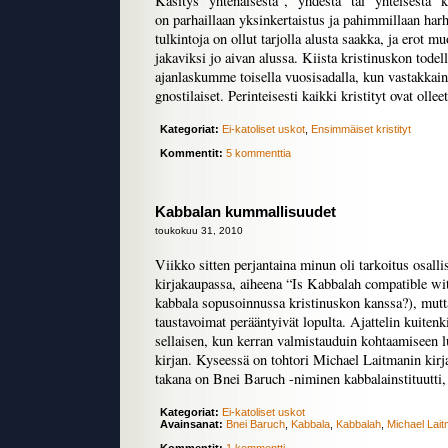
Käsitys “yhtenäisestä”, “yhdestä” tai “yhteisestä” 
on parhaillaan yksinkertaistus ja pahimmillaan harh
tulkintoja on ollut tarjolla alusta saakka, ja erot m
jakaviksi jo aivan alussa. Kiista kristinuskon todell
ajanlaskumme toisella vuosisadalla, kun vastakkain 
gnostilaiset. Perinteisesti kaikki kristityt ovat olleet 
Kategoriat:
Ei-katoliset uskot
,
Ensimmäiset kristityt
Kommentit:
5 kommenttia
Kabbalan kummallisuudet
toukokuu 31, 2010
Viikko sitten perjantaina minun oli tarkoitus osalli
kirjakaupassa, aiheena “Is Kabbalah compatible wi
kabbala sopusoinnussa kristinuskon kanssa?), mutt
taustavoimat perääntyivät lopulta. Ajattelin kuitenki
sellaisen, kun kerran valmistauduin kohtaamiseen 
kirjan. Kyseessä on tohtori Michael Laitmanin kirj
takana on Bnei Baruch -niminen kabbalainstituutti, 
Kategoriat:
Ei-katoliset uskot
Avainsanat:
Bnei Baruch
,
Kabbala
,
Kabbalah
,
Michael Lai