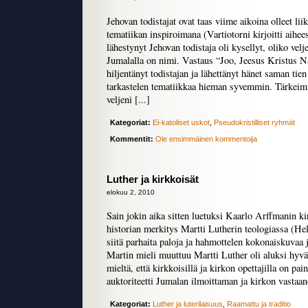
Jehovan todistajat ovat taas viime aikoina olleet li
tematiikan inspiroimana (Vartiotorni kirjoitti aihees
lähestynyt Jehovan todistaja oli kysellyt, oliko velje
Jumalalla on nimi. Vastaus “Joo, Jeesus Kristus Na
hiljentänyt todistajan ja lähettänyt hänet saman tien
tarkastelen tematiikkaa hieman syvemmin. Tärkei
veljeni [...]
Kategoriat:
Ei-katoliset uskot
,
Pseudokristilliset ryhmät
Kommentit:
Ole ensimmäinen kommentoija
Luther ja kirkkoisät
elokuu 2, 2010
Sain jokin aika sitten luetuksi Kaarlo Arffmanin kir
historian merkitys Martti Lutherin teologiassa (He
siitä parhaita paloja ja hahmottelen kokonaiskuvaa 
Martin mieli muuttuu Martti Luther oli aluksi hyvän
mieltä, että kirkkoisillä ja kirkon opettajilla on pai
auktoriteetti Jumalan ilmoittaman ja kirkon vastaan
Kategoriat:
Luther ja luterilaisuus
,
Raamattu ja traditio