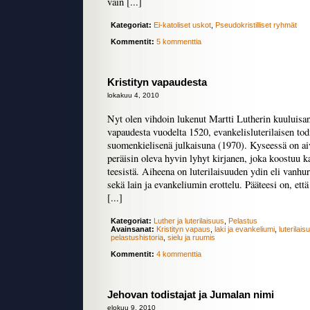
vain [...]
Kategoriat:
Ei-katoliset uskot
,
Pseudokristilliset ryhmät
Kommentit:
5 kommenttia
Kristityn vapaudesta
lokakuu 4, 2010
Nyt olen vihdoin lukenut Martti Lutherin kuuluisan
vapaudesta vuodelta 1520, evankelisluterilaisen to
suomenkielisenä julkaisuna (1970). Kyseessä on aiv
peräisin oleva hyvin lyhyt kirjanen, joka koostuu k
teesistä. Aiheena on luterilaisuuden ydin eli vanh
sekä lain ja evankeliumin erottelu. Pääteesi on, ett
[...]
Kategoriat:
Luther ja luterilaisuus
,
Pelastus
Avainsanat:
Kristityn vapaus
,
laki ja evankeliumi
,
luterilais
pelastushistoria
,
sielu ja ruumis
Kommentit:
4 kommenttia
Jehovan todistajat ja Jumalan nimi
elokuu 9, 2010