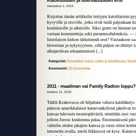
Katolisuuden ja luterilaisuuden erot
marraskuu 1, 2010
Kirjoitan tämän artikkelin tiettyjen katolilaisten p
kysyville ja etsiville, jotka eivät tiedä paljoakaan
koululaisille ja aikuisille. Siksi genre on hieman t
vastaan kommentteja sekä parannusehdotuksia. — M
luterilaisen kirkon tärkeimmät erot? Vastauksen sa
historiaan ja nykyisyyteen, sillä paljon on ehtinyt 
alkuperäisen erkaantumisen [...]
Kategoriat:
Ei-katoliset uskot
,
Luther ja luterilaisuus
,
Sekal
Kommentit:
23 kommenttia
2011 - maailman vai Family Radion loppu?
lokakuu 11, 2010
Täällä Krakovassa oli hiljattain valtava katulähety
pääosin amerikkalaiset katuevankelistat jakelivat tra
kansaa tulevasta tuomiopäivästä, nimittäin ensi vu
jolloin Jeesus kuulemma palaa. Ensimmäisenä päivän
väittelin niiden jakajien kanssa ja vasta sitten kotii
internetin avulla, mistä liikkeessä on kyse. Katuevan