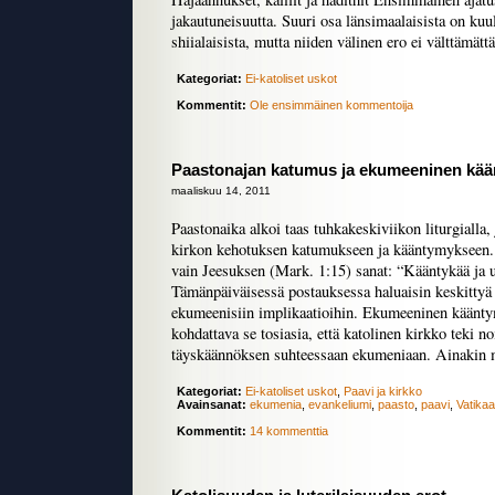
jakautuneisuutta. Suuri osa länsimaalaisista on kuul
shiialaisista, mutta niiden välinen ero ei välttämättä 
Kategoriat:
Ei-katoliset uskot
Kommentit:
Ole ensimmäinen kommentoija
Paastonajan katumus ja ekumeeninen kä
maaliskuu 14, 2011
Paastonaika alkoi taas tuhkakeskiviikon liturgialla,
kirkon kehotuksen katumukseen ja kääntymykseen. I
vain Jeesuksen (Mark. 1:15) sanat: “Kääntykää ja 
Tämänpäiväisessä postauksessa haluaisin keskittyä
ekumeenisiin implikaatioihin. Ekumeeninen käänty
kohdattava se tosiasia, että katolinen kirkko teki no
täyskäännöksen suhteessaan ekumeniaan. Ainakin m
Kategoriat:
Ei-katoliset uskot
,
Paavi ja kirkko
Avainsanat:
ekumenia
,
evankeliumi
,
paasto
,
paavi
,
Vatikaan
Kommentit:
14 kommenttia