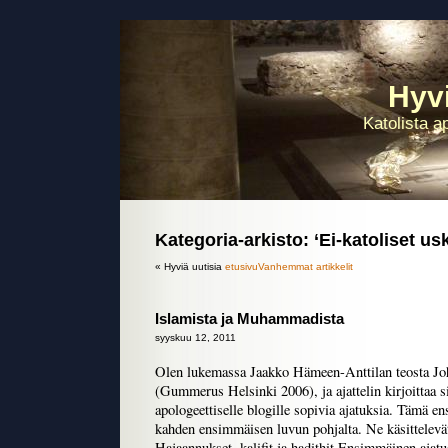
Hyvi
Katolista a
Kategoria-arkisto: ‘Ei-katoliset us
« Hyviä uutisia
etusivu
Vanhemmat artikkelit
Islamista ja Muhammadista
syyskuu 12, 2011
Olen lukemassa Jaakko Hämeen-Anttilan teosta Jo
(Gummerus Helsinki 2006), ja ajattelin kirjoittaa 
apologeettiselle blogille sopivia ajatuksia. Tämä 
kahden ensimmäisen luvun pohjalta. Ne käsittelev
Hajaannukset, kalifit ja hadithit Ensimmäinen ajat