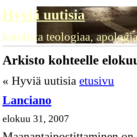
Hyviä uutisia
katolista teologiaa, apologi
Arkisto kohteelle eloku
« Hyviä uutisia
etusivu
Lanciano
elokuu 31, 2007
Maanantaipostittaminen on 