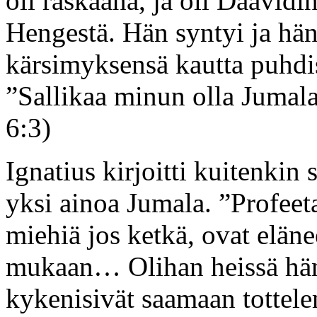
oli raskaana, ja oli Daavidi
Hengestä. Hän syntyi ja häne
kärsimyksensä kautta puhdis
”Sallikaa minun olla Jumala
6:3)
Ignatius kirjoitti kuitenkin 
yksi ainoa Jumala. ”Profeet
miehiä jos ketkä, ovat elän
mukaan… Olihan heissä hän
kykenisivät saamaan tottele