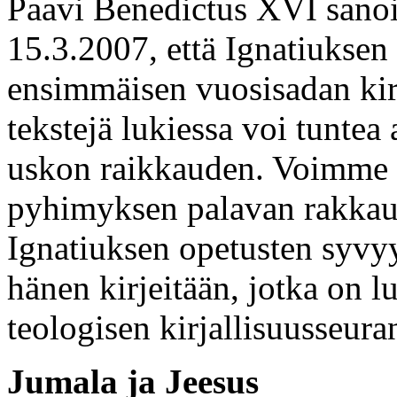
Paavi Benedictus XVI sanoi
15.3.2007, että Ignatiuksen 
ensimmäisen vuosisadan kir
tekstejä lukiessa voi tunte
uskon raikkauden. Voimme t
pyhimyksen palavan rakkau
Ignatiuksen opetusten syvyy
hänen kirjeitään, jotka on 
teologisen kirjallisuusseuran
Jumala ja Jeesus