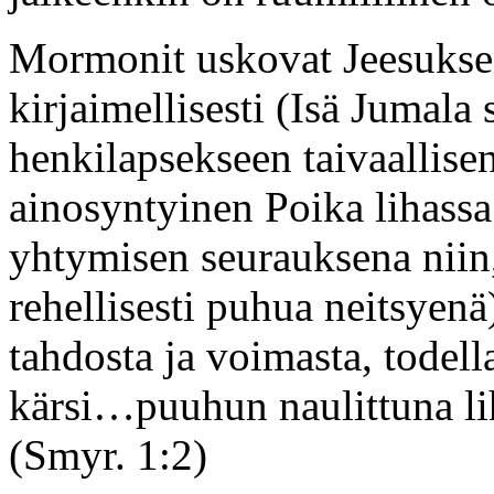
Mormonit uskovat Jeesukse
kirjaimellisesti (Isä Jumala
henkilapsekseen taivaallise
ainosyntyinen Poika lihassa
yhtymisen seurauksena niin, 
rehellisesti puhua neitsyen
tahdosta ja voimasta, todell
kärsi…puuhun naulittuna 
(Smyr. 1:2)