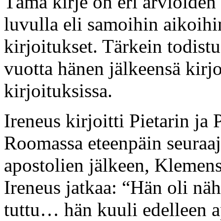
Tämä kirje on eri arvioiden 
luvulla eli samoihin aikoih
kirjoitukset. Tärkein todist
vuotta hänen jälkeensä kirj
kirjoituksissa.
Ireneus kirjoitti Pietarin j
Roomassa eteenpäin seuraaji
apostolien jälkeen, Klemens 
Ireneus jatkaa: “Hän oli nähn
tuttu… hän kuuli edelleen a