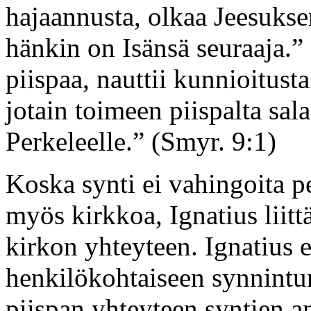
hajaannusta, olkaa Jeesukse
hänkin on Isänsä seuraaja.” 
piispaa, nauttii kunnioitust
jotain toimeen piispalta sal
Perkeleelle.” (Smyr. 9:1)
Koska synti ei vahingoita p
myös kirkkoa, Ignatius lii
kirkon yhteyteen. Ignatius e
henkilökohtaiseen synnintu
piispan yhteyteen syntien a