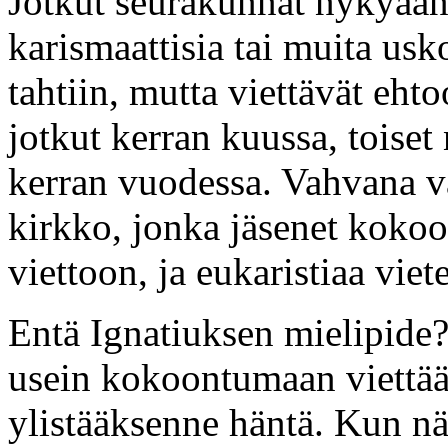
Jotkut seurakunnat nykyään 
karismaattisia tai muita us
tahtiin, mutta viettävät ehto
jotkut kerran kuussa, toiset 
kerran vuodessa. Vahvana v
kirkko, jonka jäsenet kokoo
viettoon, ja eukaristiaa viet
Entä Ignatiuksen mielipid
usein kokoontumaan viettää
ylistääksenne häntä. Kun näe