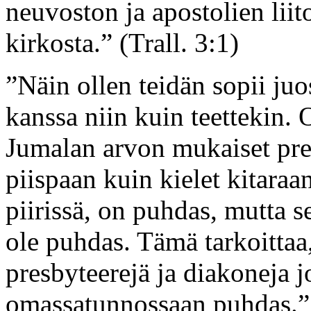
neuvoston ja apostolien liit
kirkosta.” (Trall. 3:1)
”Näin ollen teidän sopii juo
kanssa niin kuin teettekin.
Jumalan arvon mukaiset pres
piispaan kuin kielet kitaraan
piirissä, on puhdas, mutta se
ole puhdas. Tämä tarkoittaa,
presbyteerejä ja diakoneja j
omassatunnossaan puhdas.” 