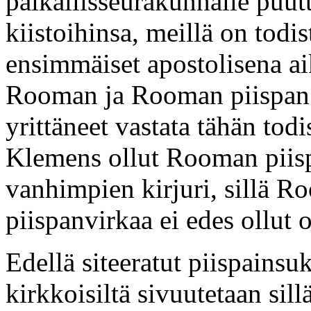
paikallisseurakunnalle puutt
kiistoihinsa, meillä on todist
ensimmäiset apostolisena ai
Rooman ja Rooman piispan p
yrittäneet vastata tähän todi
Klemens ollut Rooman pii
vanhimpien kirjuri, sillä 
piispanvirkaa ei edes ollut
Edellä siteeratut piispainsuk
kirkkoisiltä sivuutetaan si