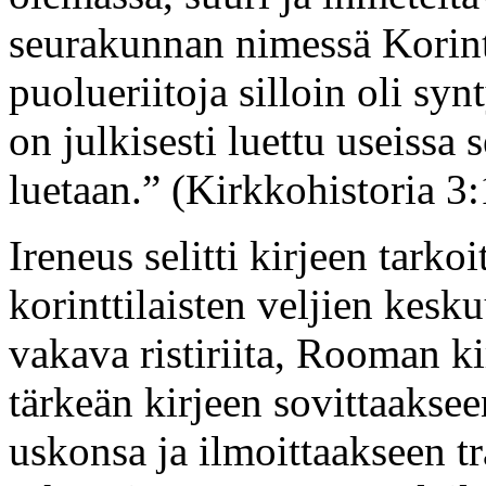
seurakunnan nimessä Korint
puolueriitoja silloin oli syn
on julkisesti luettu useissa 
luetaan.” (Kirkkohistoria 3:
Ireneus selitti kirjeen tark
korinttilaisten veljien kes
vakava ristiriita, Rooman kir
tärkeän kirjeen sovittaakse
uskonsa ja ilmoittaakseen tr