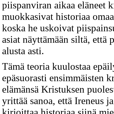
piispanviran aikaa eläneet k
muokkasivat historiaa oma
koska he uskoivat piispains
asiat näyttämään siltä, että 
alusta asti.
Tämä teoria kuulostaa epäilyt
epäsuorasti ensimmäisten kri
elämänsä Kristuksen puolest
yrittää sanoa, että Ireneus j
kirjoittaa historiaa siinä m