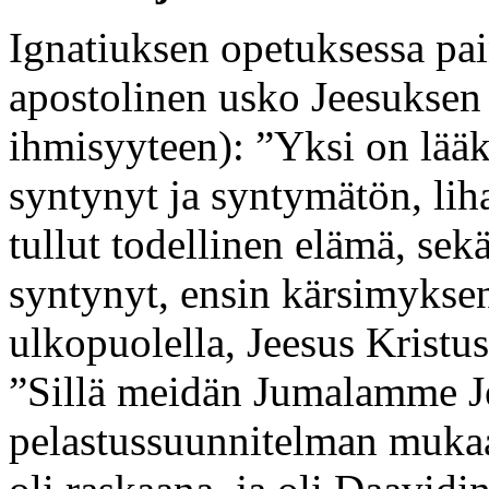
Ignatiuksen opetuksessa pa
apostolinen usko Jeesuksen t
ihmisyyteen): ”Yksi on lääkä
syntynyt ja syntymätön, lih
tullut todellinen elämä, sek
syntynyt, ensin kärsimyksen 
ulkopuolella, Jeesus Kristu
”Sillä meidän Jumalamme Je
pelastussuunnitelman muka