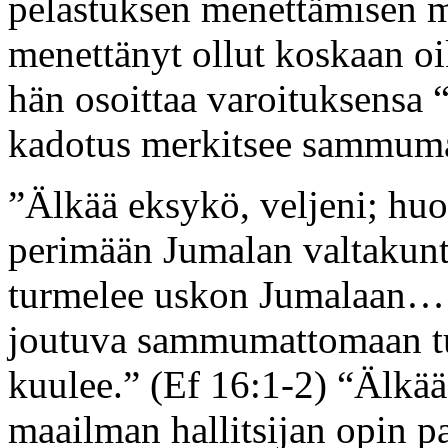
pelastuksen menettämisen me
menettänyt ollut koskaan oi
hän osoittaa varoituksensa “v
kadotus merkitsee sammuma
”Älkää eksykö, veljeni; huon
perimään Jumalan valtakunt
turmelee uskon Jumalaan… on
joutuva sammumattomaan tu
kuulee.” (Ef 16:1-2) “Älkää
maailman hallitsijan opin pa