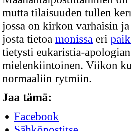
mutta tilaisuuden tullen ke
jossa on kirkon varhaisin ja
josta tietoa
monissa
eri
paik
tietysti eukaristia-apologia
mielenkiintoinen. Viikon kul
normaaliin rytmiin.
Jaa tämä:
Facebook
Sähköpostitse