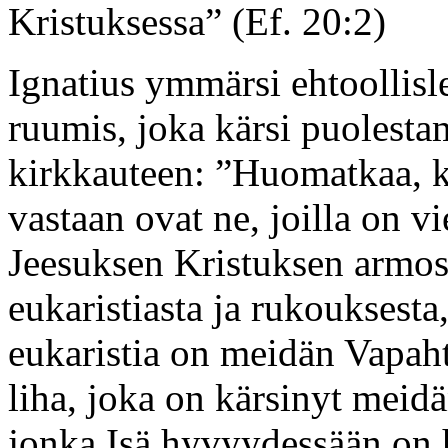
Kristuksessa” (Ef. 20:2)
Ignatius ymmärsi ehtoollis
ruumis, joka kärsi puolesta
kirkkauteen: ”Huomatkaa, k
vastaan ovat ne, joilla on v
Jeesuksen Kristuksen armos
eukaristiasta ja rukouksesta,
eukaristia on meidän Vapah
liha, joka on kärsinyt meid
jonka Isä hyvyydessään on h