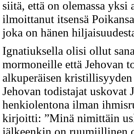
siitä, että on olemassa yksi
ilmoittanut itsensä Poikans
joka on hänen hiljaisuudest
Ignatiuksella olisi ollut sa
mormoneille että Jehovan tod
alkuperäisen kristillisyyde
Jehovan todistajat uskovat 
henkiolentona ilman ihmisr
kirjoitti: ”Minä nimittäin 
jälkeenkin on ruumiillinen 