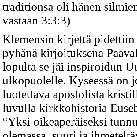
traditionsa oli hänen silm
vastaan 3:3:3)
Klemensin kirjettä pidettiin 
pyhänä kirjoituksena Paavali
lopulta se jäi inspiroidun 
ulkopuolelle. Kyseessä on j
luotettava apostolista kristi
luvulla kirkkohistoria Euseb
“Yksi oikeaperäiseksi tunnu
olemassa, suuri ja ihmetelt