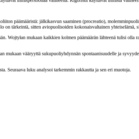
käyttävät ihmispersoonaa välineenä. Rigoristit käyttävät ihmistä välinee
ioliiton päämääristä: jälkikasvun saaminen (procreatio), molemminpuo
olo on tärkeintä, sitten aviopuolisoiden kokonaisvaltainen yhteiselämä, 
rään. Wojtyłan mukaan kaikkien kolmen päämäärän lähteenä tulisi olla 
yłan mukaan vääryyttä sukupuoliyhdynnän spontaanisuudelle ja syvyyde
sta. Seuraava luku analysoi tarkemmin rakkautta ja sen eri muotoja.