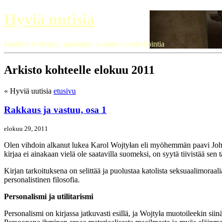
Hyviä uutisia
katolista teologiaa, apologiaa ja uutta evankeliointia
Arkisto kohteelle elokuu 2011
« Hyviä uutisia
etusivu
Rakkaus ja vastuu, osa 1
elokuu 29, 2011
Olen vihdoin alkanut lukea Karol Wojtyłan eli myöhemmän paavi Johan
kirjaa ei ainakaan vielä ole saatavilla suomeksi, on syytä tiivistää sen 
Kirjan tarkoituksena on selittää ja puolustaa katolista seksuaalimoraal
personalistinen filosofia.
Personalismi ja utilitarismi
Personalismi on kirjassa jatkuvasti esillä, ja Wojtyła muotoileekin sii