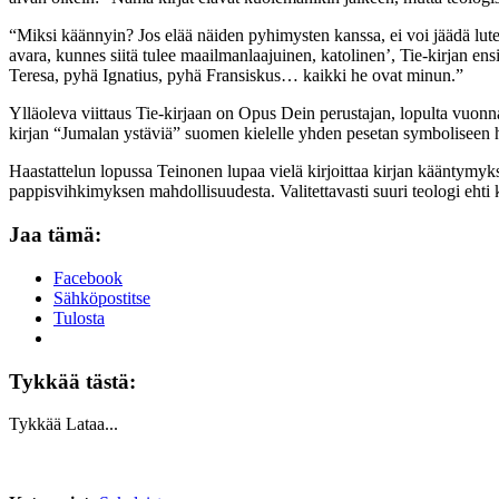
“Miksi käännyin? Jos elää näiden pyhimysten kanssa, ei voi jäädä luteri
avara, kunnes siitä tulee maailmanlaajuinen, katolinen’, Tie-kirjan 
Teresa, pyhä Ignatius, pyhä Fransiskus… kaikki he ovat minun.”
Ylläoleva viittaus Tie-kirjaan on Opus Dein perustajan, lopulta vuo
kirjan “Jumalan ystäviä” suomen kielelle yhden pesetan symboliseen 
Haastattelun lopussa Teinonen lupaa vielä kirjoittaa kirjan kääntymyk
pappisvihkimyksen mahdollisuudesta. Valitettavasti suuri teologi ehti
Jaa tämä:
Facebook
Sähköpostitse
Tulosta
Tykkää tästä:
Tykkää
Lataa...