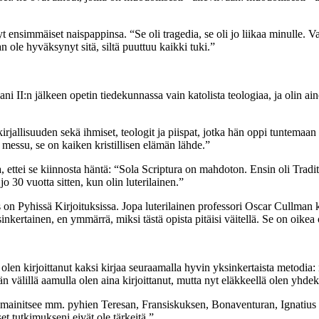
yt ensimmäiset naispappinsa. “Se oli tragedia, se oli jo liikaa minulle.
n ole hyväksynyt sitä, siltä puuttuu kaikki tuki.”
ikaani II:n jälkeen opetin tiedekunnassa vain katolista teologiaa, ja ol
irjallisuuden sekä ihmiset, teologit ja piispat, jotka hän oppi tuntemaa
messu, se on kaiken kristillisen elämän lähde.”
a, ettei se kiinnosta häntä: “Sola Scriptura on mahdoton. Ensin oli Trad
o 30 vuotta sitten, kun olin luterilainen.”
n Pyhissä Kirjoituksissa. Jopa luterilainen professori Oscar Cullman kir
nkertainen, en ymmärrä, miksi tästä opista pitäisi väitellä. Se on oikea 
i olen kirjoittanut kaksi kirjaa seuraamalla hyvin yksinkertaista metodia
 välillä aamulla olen aina kirjoittanut, mutta nyt eläkkeellä olen yhdeks
hän mainitsee mm. pyhien Teresan, Fransiskuksen, Bonaventuran, Ignatiu
t tutkimukseni eivät ole tärkeitä.”