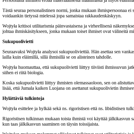
Persoonana ihminen eroaa materiaalisesta maailmasta ja myös eläinmaa
Tästä seuraa personalistinen normi, jonka mukaan ihmispersoonaa ei sa
voidaankin tietyssä mielessä jopa samaistaa rakkaudenkäskyyn.
Wojtyła kritisoi utilitarismia päinvastaisena ja virheellisenä näkem
johtaa ihmiskäsitykseen, jonka mukaan toiset ihmiset ovat välineitä mie
Sukupuolivietti
Seuraavaksi Wojtyła analysoi sukupuoliviettiä. Hän asettaa sen vankast
lailla kuin eläimillä, sillä ihmisillä se on alisteinen tahdolle.
Wojtyła huomauttaa, että sukupuolivietti liittyy tiiviisti ihmissuvun j
siihen ei riitä biologia.
Koska sukupuolivietti liittyy ihmisten olemassaoloon, sen on alistuttava
lisää, että Jumala kaiken Luojana on asettanut sukupuolivietin ihmisee
Hylättäviä tulkintoja
Wojtyła esittelee ja hylkää sekä ns. rigoristisen että ns. libidistisen tu
Rigoristisen tulkinnan mukaan toista ihmistä voi käyttää jälkikasvun
kun taas jälkikasvun saaminen on täysin toissijaista.