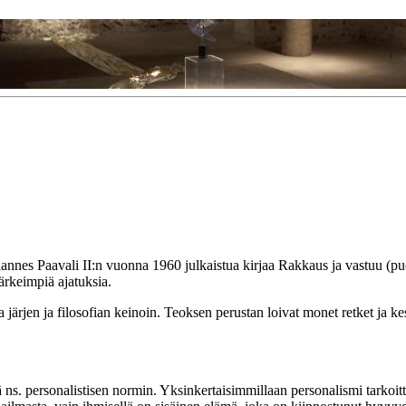
nes Paavali II:n vuonna 1960 julkaistua kirjaa Rakkaus ja vastuu (pu
tärkeimpiä ajatuksia.
ia järjen ja filosofian keinoin. Teoksen perustan loivat monet retket ja 
nä ns. personalistisen normin. Yksinkertaisimmillaan personalismi tarkoit