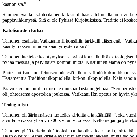
kaanonista.”
Suomen evankelis-luterilainen kirkko oli haastattelun alla juuri vihkin
pappisvihkimystä. Sitä ei ole Pyhissä Kirjoituksissa, Traditio ei koskaa
Katolisuuden kutsu
Teinonen osallistui Vatikaanin II konsiiliin tarkkailijajäsenenä. “Vat
kääntymykseni muiden kääntymysten alku?”
Teinonen luettelee kääntymyksensä syiksi konsiilin lisäksi teologisen k
pyhää messua ja päivittäistä kommuuniota. Kristillinen elämä on pyhä 
Protestanttisuus on Teinosen mielestä niin uusi ilmiö kirkon historiass
Testamenttia Tradition ulkopuolella, kirkon ulkopuolella. Näin sanoin j
Paavius ei tuottanut Teinoselle minkäänlaista ongelmaa: “Sen perustus o
oli johtoasema apostolien joukossa. Vatikaani II:n opetus on hyvin yksi
Teologin työ
Teinonen oli äärimmäisen tuottelias kirjoittaja ja kääntäjä. “Joka vuos
sivulla päivässä yltää yli 700 sivuun vuodessa. Kello neljän ja yhdeksän
Teinonen pitää tärkeimpinä teoksinaan katolisia klassikoita, joista 
aivan oikein: “Nämä kirjat elävät kuolemanikin jälkeen, mutta teologise