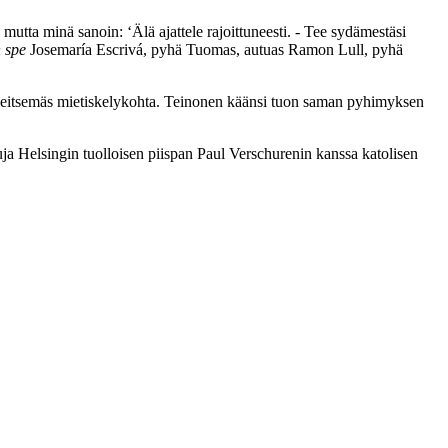
mutta minä sanoin: ‘Älä ajattele rajoittuneesti. - Tee sydämestäsi
n spe
Josemaría Escrivá, pyhä Tuomas, autuas Ramon Lull, pyhä
n seitsemäs mietiskelykohta. Teinonen käänsi tuon saman pyhimyksen
ja Helsingin tuolloisen piispan Paul Verschurenin kanssa katolisen