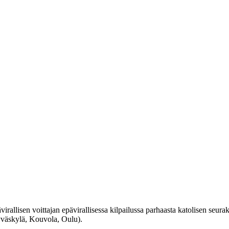
irallisen voittajan epävirallisessa kilpailussa parhaasta katolisen seu
Jyväskylä, Kouvola, Oulu).