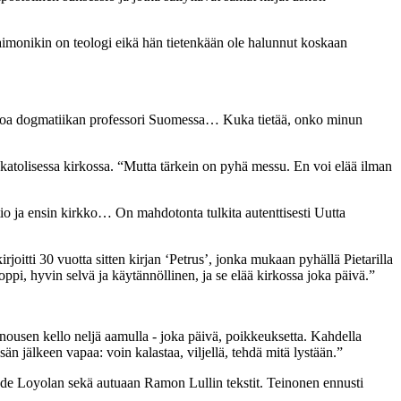
 Vaimonikin on teologi eikä hän tietenkään ole halunnut koskaan
in ainoa dogmatiikan professori Suomessa… Kuka tietää, onko minun
n katolisessa kirkossa. “Mutta tärkein on pyhä messu. En voi elää ilman
itio ja ensin kirkko… On mahdotonta tulkita autenttisesti Uutta
joitti 30 vuotta sitten kirjan ‘Petrus’, jonka mukaan pyhällä Pietarilla
oppi, hyvin selvä ja käytännöllinen, ja se elää kirkossa joka päivä.”
: nousen kello neljä aamulla - joka päivä, poikkeuksetta. Kahdella
än jälkeen vapaa: voin kalastaa, viljellä, tehdä mitä lystään.”
s de Loyolan sekä autuaan Ramon Lullin tekstit. Teinonen ennusti