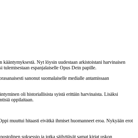
n kääntymyksestä. Nyt löysin uudestaan arkistoistani harvinaisen
i tulemisestaan espanjalaiselle Opus Dein papille.
uorasanaisesti sanonut suomalaiselle medialle antamissaan
minen oli historiallisista syistä erittäin harvinaista. Lisäksi
tisiä oppilaitaan.
u. Oppi muuttui hitaasti eivätkä ihmiset huomanneet eroa. Nykyään erot
apostolinen suksessio ja jotka säilyttävät samat kirjat uskon