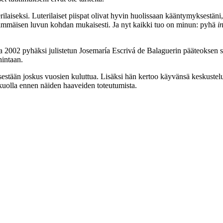
laiseksi. Luterilaiset piispat olivat hyvin huolissaan kääntymyksestäni, 
ensimmäisen luvun kohdan mukaisesti. Ja nyt kaikki tuo on minun: pyhä
i
nna 2002 pyhäksi julistetun Josemaría Escrivá de Balaguerin pääteokse
hintaan.
sestään joskus vuosien kuluttua. Lisäksi hän kertoo käyvänsä keskustelu
 kuolla ennen näiden haaveiden toteutumista.