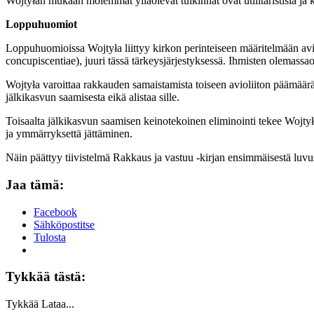
Wojtyłan mukaan molemmat ylläolevat tulkinnat ovat utilitaristisia ja 
Loppuhuomiot
Loppuhuomioissa Wojtyła liittyy kirkon perinteiseen määritelmään av
concupiscentiae), juuri tässä tärkeysjärjestyksessä. Ihmisten olemassa
Wojtyła varoittaa rakkauden samaistamista toiseen avioliiton päämää
jälkikasvun saamisesta eikä alistaa sille.
Toisaalta jälkikasvun saamisen keinotekoinen eliminointi tekee Wojt
ja ymmärryksettä jättäminen.
Näin päättyy tiivistelmä Rakkaus ja vastuu -kirjan ensimmäisestä luvu
Jaa tämä:
Facebook
Sähköpostitse
Tulosta
Tykkää tästä:
Tykkää
Lataa...