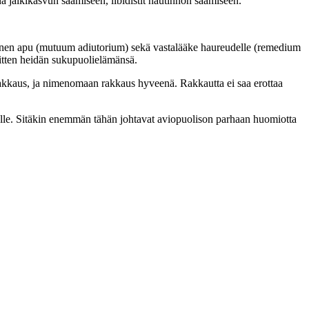
nä jälkikasvun saamiseen, libidistit nautinnon saamiseen.
linen apu (mutuum adiutorium) sekä vastalääke haureudelle (remedium
sitten heidän sukupuolielämänsä.
rakkaus, ja nimenomaan rakkaus hyveenä. Rakkautta ei saa erottaa
lle. Sitäkin enemmän tähän johtavat aviopuolison parhaan huomiotta