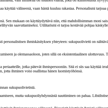
ilmasta, vain ihmisellä on sisäinen elämä, joka on kiinnostunut hyvyyde
a käyttää välineenä, vaan häntä kuuluu rakastaa. Personalismi tarjoaa 
yksenä. Sen mukaan on käyttäydyttävä niin, että mahdollisimman moni s
lihyvän saavuttamiseksi. Utilitarismi ei tarjoa kestävää pohjaa käskylle 
i personalistisen ihmiskäsityksen yhteyteen: sukupuolivietti on nähtävä 
atkumiseen ja olemassaoloon, joten sillä on eksistentiaalinen ulottuvuus.
 periaatteille, jotka pätevät ihmispersooniin. Sitä ei siis saa käyttää ir
n, jotta ihminen voisi osallistua hänen luomistyöhönsä.
lkinnan sukupuolivietistä.
 saamiseen, mutta sukupuoliyhdynnästä nauttiminen on pahaa. Libidistise