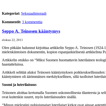
Kategoriat:
Seksuaalimoraali
Kommentit:
3 kommenttia
Seppo A. Teinosen kääntymys
elokuu 22, 2011
Olen pitkään halunnut kirjoittaa artikkelin Seppo A. Teinosen (1924-
mielenkiintoisen dokumentin, kopion espanjankielisestä artikkelista P
Artikkelin otsikko on “Miksi Suomen huomattavin luterilainen teologi t
haastatteluissa.
Artikkeli selittää aluksi Teinosen kääntymyksen poikkeuksellisuuden: Su
kääntyminen oli äärimmäisen merkityksellinen, sillä tuolloiset luterilai
Suomi ja luterilaisuus
Teinonen aloittaa kertomalla Suomen uskonnollisesta tilanteesta ja seli
ovat kuitenkin suuret, myös luterilaisuuden sisällä.
“Minun mielestäni pohjoismaiset luterilaiset kirkot ovat ainoat autenttis