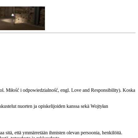
ol. Miłość i odpowiedzialność, engl. Love and Responsibility). Koska
keskustelut nuorten ja opiskelijoiden kanssa sekä Wojtyłan
taa sitä, että ymmärretään ihmisten olevan persoonia, henkilöitä.