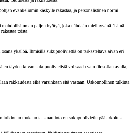
stä, totuudesta ja rakkaudesta.
pohjan evankeliumin käskylle rakastaa, ja personalistinen normi
aisi mahdollisimman paljon hyötyä, joka nähdään mielihyvänä. Tämä
rakastaa toista.
osana yksilöä. Ihmisillä sukupuoliviettiä on tarkasteltava aivan eri
 Täten täyden kuvan sukupuolivietistä voi saada vain filosofian avulla,
rallaan rakkaudesta eikä varsinkaan sitä vastaan. Uskonnollinen tulkinta
n tulkinnan mukaan taas nautinto on sukupuolivietin päätarkoitus,