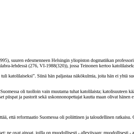
1995), suuren edesmenneen Helsingin yliopiston dogmatiikan professori
alabra-lehdessä (276, VI-1988(320)), jossa Teinonen kertoo katolilaiseks
uli katolilaiseksi”. Siinä hän paljastaa näkökulmia, joita hän ei yhtä s
omessa oli tuolloin vain muutama tuhat katolilaista; katolisuuteen käänty
set piispat ja pastorit sekä uskonnonopettajat kautta maan olivat hänen en
ttää, että reformaatio Suomessa oli poliittinen ja taloudellinen ratkais
et: ne ovat ainoat, joilla on muodollisesti - alleviivaan: muodollisesti - 