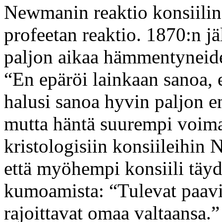
Newmanin reaktio konsiilin
profeetan reaktio. 1870:n jä
paljon aikaa hämmentyneide
“En epäröi lainkaan sanoa, e
halusi sanoa hyvin paljon e
mutta häntä suurempi voima 
kristologisiin konsiileihin
että myöhempi konsiili täy
kumoamista: “Tulevat paavit 
rajoittavat omaa valtaansa.”