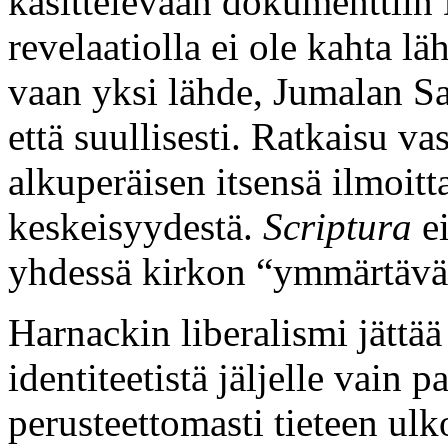
käsittelevään dokumenttii
revelaatiolla ei ole kahta lä
vaan yksi lähde, Jumalan San
että suullisesti. Ratkaisu v
alkuperäisen itsensä ilmoit
keskeisyydestä.
Scriptura
ei
yhdessä kirkon “ymmärtävän
Harnackin liberalismi jättää
identiteetistä jäljelle vain pa
perusteettomasti tieteen ulk