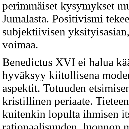
perimmäiset kysymykset m
Jumalasta. Positivismi tekee
subjektiivisen yksityisasian,
voimaa.
Benedictus XVI ei halua kää
hyväksyy kiitollisena moder
aspektit. Totuuden etsimisen
kristillinen periaate. Tietee
kuitenkin lopulta ihmisen i
rationaalisuuden, luonnon m