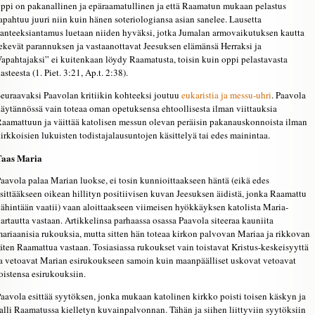
ppi on pakanallinen ja epäraamatullinen ja että Raamatun mukaan pelastus
apahtuu juuri niin kuin hänen soteriologiansa asian sanelee. Lausetta
anteeksiantamus luetaan niiden hyväksi, jotka Jumalan armovaikutuksen kautta
ekevät parannuksen ja vastaanottavat Jeesuksen elämänsä Herraksi ja
apahtajaksi” ei kuitenkaan löydy Raamatusta, toisin kuin oppi pelastavasta
asteesta (1. Piet. 3:21, Ap.t. 2:38).
euraavaksi Paavolan kritiikin kohteeksi joutuu
eukaristia ja messu-uhri
. Paavola
äytännössä vain toteaa oman opetuksensa ehtoollisesta ilman viittauksia
aamattuun ja väittää katolisen messun olevan peräisin pakanauskonnoista ilman
irkkoisien lukuisten todistajalausuntojen käsittelyä tai edes mainintaa.
Taas Maria
aavola palaa Marian luokse, ei tosin kunnioittaakseen häntä (eikä edes
sittääkseen oikean hillityn positiivisen kuvan Jeesuksen äidistä, jonka Raamattu
ähintään vaatii) vaan aloittaakseen viimeisen hyökkäyksen katolista Maria-
artautta vastaan. Artikkelinsa parhaassa osassa Paavola siteeraa kauniita
ariaanisia rukouksia, mutta sitten hän toteaa kirkon palvovan Mariaa ja rikkovan
äten Raamattua vastaan. Tosiasiassa rukoukset vain toistavat Kristus-keskeisyyttä
a vetoavat Marian esirukoukseen samoin kuin maanpäälliset uskovat vetoavat
oistensa esirukouksiin.
aavola esittää syytöksen, jonka mukaan katolinen kirkko poisti toisen käskyn ja
alli Raamatussa kielletyn kuvainpalvonnan. Tähän ja siihen liittyviin syytöksiin