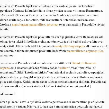
euraavaksi Paavola hyökkää Jeesuksen äitiä vastaan ja kieltää katolisen
petuksen Mariasta kohta kohdalta ilman yhtään suoraa viittausta Raamattuun.
päsuorasti hän sanoo Raamatun opettavan Marian synnyttäneen Jeesuksen
älkeen muita lapsia Joosefille, mitä Raamattu ei tietenkään missään sano.
Katolisen
mariologian
raamatulliset perusteet
ovat varmastikin Paavolalle täysin
ieraita.
euraavaksi Paavola hyökkää paaviutta vastaan ja julistaa, ettei Raamatussa ole
ohtaa, joka tukisi kirkollista erehtymättömyyttä ja että kaikki uskovatkin ovat
rehtyväisiä. Hän ei selvästikään ymmärrä
erehtymättömyysoppia
alkuunkaan eikä
en koommin tunne katolisten paaviutta koskevien
raamatullisten argumenttien
ainoarvoa.
aamatussa ei Paavolan mukaan ole opetusta siitä, että
Pietari oli Rooman
iispana
eikä Raamatussa edes esiinny sanaa “
kirkko
“, vaan “ekklesia” eli
seurakunta”. Silti “katolinen kirkko” on latinaksi ecclesia catholica, espanjaksi
glesia católica, portugaliksi igreja católica, italiaksi chiesa cattolica, ranskaksi
glise catholique. Kaikki nämä sanat tulevat kreikan sanasta ekklesia. Paavola saa
alutessaan alkaa kutsua katolista kirkkoa katoliseksi seurakunnaksi:)
Sakramentit
ämän jälkeen Paavola hyökkää kastetta pelastavana sakramenttina ja erityisesti
apsikastetta vastaan. Hän vain toteaa sen kummemin asiaa perustelematta, että