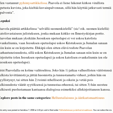
len vastannut
pyhimysartikkelissa
. Paavola ei liene lukenut kirkon virallista
petusta kuvista, joka kieltää kuvainpalvonnan, sillä hän käyttää jatkuvasti termiä
palvonta”.
Lopuksi
aavola päättää artikkelinsa “selvällä suomenkielellä” (sic! oik. suomen kielellä)
atolisvastaiseen julistukseen, jonka mukaan kirkko on Ilmestyskirjan portto.
aavolan mukaan yksikään Jeesuksen opetuslapsi ei voi uskoa katolista
vankeliumia, vaan Jeesuksen opetuslapsi uskoo Kristukseen ja Jumalan sanaan
iin kuin se on kirjoitettu. Ehkäpä olen sitten elävä todiste Paavolan
arhautuneisuudesta, sillä uskon Kristukseen ja Jumalan sanaan niin kuin se on
irjoitettu (olen Jeesuksen opetuslapsi) ja uskon katolisen evankeliumin (en ole
eesuksen opetuslapsi).
etri Paavolalla on kolme vaihtoehtoa. Joko hän 1) jatkaa valheellisten väitöstensä
ulkista levittämistä ja jättää huomiotta ja tunnustamatta virheet, joihin hän on
yyllistynyt, tai sitten hän 2) toimii rehellisesti ja oikein ja vetää pois
ulkisuudesta väärät syytöksensä ja tunnustaa erheensä, tai sitten 3) hän suostuu
ulkisesti puolustamaan kantaansa dialogissa esimerkiksi allekirjoittaneen kanssa.
xplore posts in the same categories:
Helluntailaisuus ja äärikarismaattisuus
his entry was posted on heinäkuu 7, 2008 at 1:43 pm and is filed under
Helluntailaisuus ja äärikarismaattisuus
. You can subscribe via