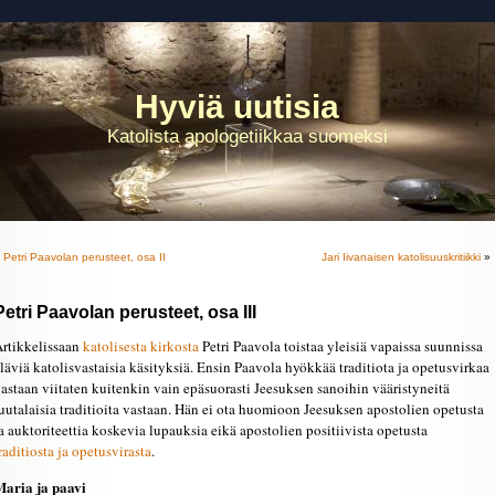
Hyviä uutisia
Katolista apologetiikkaa suomeksi
«
Petri Paavolan perusteet, osa II
Jari Iivanaisen katolisuuskritiikki
»
Petri Paavolan perusteet, osa III
rtikkelissaan
katolisesta kirkosta
Petri Paavola toistaa yleisiä vapaissa suunnissa
läviä katolisvastaisia käsityksiä. Ensin Paavola hyökkää traditiota ja opetusvirkaa
astaan viitaten kuitenkin vain epäsuorasti Jeesuksen sanoihin vääristyneitä
uutalaisia traditioita vastaan. Hän ei ota huomioon Jeesuksen apostolien opetusta
a auktoriteettia koskevia lupauksia eikä apostolien positiivista opetusta
raditiosta ja opetusvirasta
.
aria ja paavi