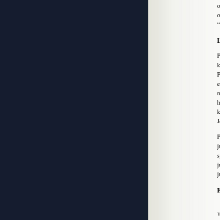
o
o
“
P
k
P
e
n
h
k
J
P
j
s
j
j
E
T