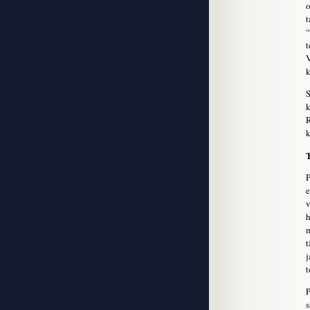
o
t
“
t
V
k
S
k
R
k
P
e
v
h
m
t
j
t
P
s