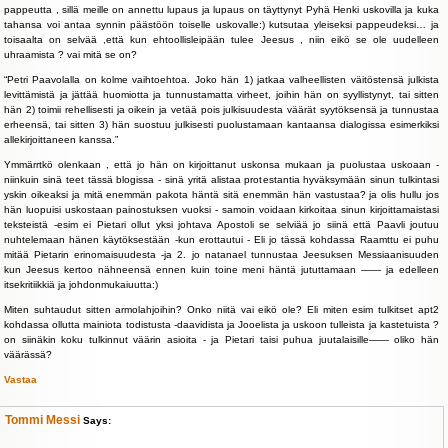
pappeutta , sillä meille on annettu lupaus ja lupaus on täyttynyt Pyhä Henki uskovilla ja kuka
tahansa voi antaa synnin päästöön toiselle uskovalle:) kutsutaa yleiseksi pappeudeksi… ja
toisaalta on selvää ,että kun ehtoollisleipään tulee Jeesus , niin eikö se ole uudelleen
uhraamista ? vai mitä se on?
“Petri Paavolalla on kolme vaihtoehtoa. Joko hän 1) jatkaa valheellisten väitöstensä julkista
levittämistä ja jättää huomiotta ja tunnustamatta virheet, joihin hän on syyllistynyt, tai sitten
hän 2) toimii rehellisesti ja oikein ja vetää pois julkisuudesta väärät syytöksensä ja tunnustaa
erheensä, tai sitten 3) hän suostuu julkisesti puolustamaan kantaansa dialogissa esimerkiksi
allekirjoittaneen kanssa.”
Ymmärrtkö olenkaan , että jo hän on kirjoittanut uskonsa mukaan ja puolustaa uskoaan -
niinkuin sinä teet tässä blogissa - sinä yritä alistaa protestantia hyväksymään sinun tulkintasi
yskin oikeaksi ja mitä enemmän pakota häntä sitä enemmän hän vastustaa? ja olis hullu jos
hän luopuisi uskostaan painostuksen vuoksi - samoin voidaan kirkoitaa sinun kirjoittamaistasi
teksteistä -esim ei Pietari ollut yksi johtava Apostoli se selviää jo siinä että Paavli joutuu
nuhtelemaan hänen käytöksestään -kun erottautui - Eli jo tässä kohdassa Raamttu ei puhu
mitää Pietarin erinomaisuudesta -ja 2. jo natanael tunnustaa Jeesuksen Messiaanisuuden
kun Jeesus kertoo nähneensä ennen kuin toine meni häntä jututtamaan —— ja edelleen
itsekritiikkiä ja johdonmukaiuutta:)
Miten suhtaudut sitten armolahjoihin? Onko niitä vai eikö ole? Eli miten esim tulkitset apt2
kohdassa ollutta mainiota todistusta -daavidista ja Jooelista ja uskoon tulleista ja kastetuista ?
on siinäkin koku tulkinnut väärin asioita - ja Pietari taisi puhua juutalaisille—— oliko hän
väärässä?
Vastaa
Tommi Messi
Says: