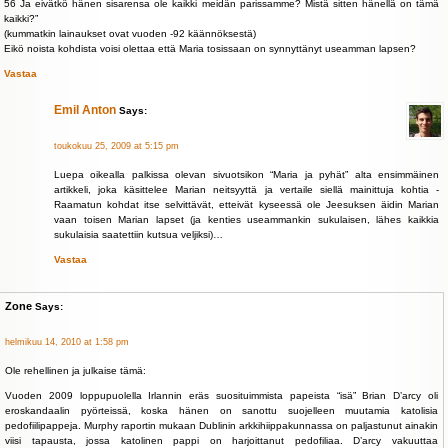
56 Ja eivätkö hänen sisarensa ole kaikki meidän parissamme? Mistä sitten hänellä on tämä
kaikki?”
(kummatkin lainaukset ovat vuoden -92 käännöksestä)
Eikö noista kohdista voisi olettaa että Maria tosissaan on synnyttänyt useamman lapsen?
Vastaa
Emil Anton
Says:
toukokuu 25, 2009 at 5:15 pm
Luepa oikealla palkissa olevan sivuotsikon “Maria ja pyhät” alta ensimmäinen
artikkeli, joka käsittelee Marian neitsyyttä ja vertaile siellä mainittuja kohtia -
Raamatun kohdat itse selvittävät, etteivät kyseessä ole Jeesuksen äidin Marian
vaan toisen Marian lapset (ja kenties useammankin sukulaisen, lähes kaikkia
sukulaisia saatettiin kutsua veljiksi)…
Vastaa
Zone
Says:
helmikuu 14, 2010 at 1:58 pm
Ole rehellinen ja julkaise tämä:
Vuoden 2009 loppupuolella Irlannin eräs suosituimmista papeista “isä” Brian D’arcy oli
eroskandaalin pyörteissä, koska hänen on sanottu suojelleen muutamia katolisia
pedofiilipappeja. Murphy raportin mukaan Dublinin arkkihiippakunnassa on paljastunut ainakin
viisi tapausta, jossa katolinen pappi on harjoittanut pedofiliaa. D’arcy vakuuttaa