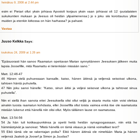
heinäkuu 9, 2008 at 2:44 pm
esim ei Pietari ollut yksin johtava Apostoli korjaus yksin vaan johtavai oli 12 -juutalaisten
sukukuntien mukaan ja Jeesus oli heidän ylipaimenensa:) jo s joku siis korottautuu ylitse
muiden ja etenkin kirkossa on hän harhassa? ja pahasti.
Vastaa
Juuso Kelkka
Says:
toukokuu 24, 2009 at 1:26 am
“Epäsuorasti hän sanoo Raamatun opettavan Marian synnyttäneen Jeesuksen jälkeen muita
lapsia Joosefille, mitä Raamattu ei tietenkään missään sano.”
Matt. 12:46-47
46 Hänen vielä puhuessaan kansalle, katso, hänen äitinsä ja veljensä seisoivat ulkona,
tahtoen häntä puhutella.
47 Niin joku sanoi hänelle: “Katso, sinun äitisi ja veljesi seisovat ulkona ja tahtovat sinua
puhutella”.
Niin ei siellä ihan sanota ettei Jeesuksella olisi ollut veljiä ja sisaria mutta näin voisi olettaa
ainakin tuosta raamatun kohdasta, ellei Joosefilla ollut toista vaimoa enkä itse ole raamatusta
mistään lukenut että hänellä niin olisi ollut. Myös tälläinen lause on raamatussa.
Matt. 13:54-56
54 Ja hän tuli kotikaupunkiinsa ja opetti heitä heidän synagoogassaan, niin että he
hämmästyivät ja sanoivat: “Mistä hänellä on tämä viisaus ja nämä voimalliset teot?
55 Eikö tämä ole se rakentajan poika? Eikö hänen äitinsä ole nimeltään Maria ja hänen
veljensä Jaakob ja Joosef ja Simon ja Juudas?