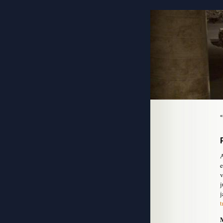
A
e
v
j
j
t
M