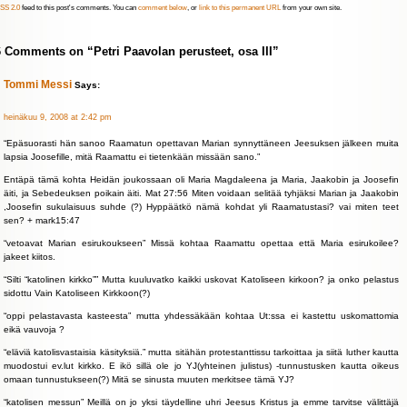
SS 2.0
feed to this post's comments. You can
comment below
, or
link to this permanent URL
from your own site.
6 Comments on “Petri Paavolan perusteet, osa III”
Tommi Messi
Says:
heinäkuu 9, 2008 at 2:42 pm
“Epäsuorasti hän sanoo Raamatun opettavan Marian synnyttäneen Jeesuksen jälkeen muita
lapsia Joosefille, mitä Raamattu ei tietenkään missään sano.”
Entäpä tämä kohta Heidän joukossaan oli Maria Magdaleena ja Maria, Jaakobin ja Joosefin
äiti, ja Sebedeuksen poikain äiti. Mat 27:56 Miten voidaan selitää tyhjäksi Marian ja Jaakobin
,Joosefin sukulaisuus suhde (?) Hyppäätkö nämä kohdat yli Raamatustasi? vai miten teet
sen? + mark15:47
“vetoavat Marian esirukoukseen” Missä kohtaa Raamattu opettaa että Maria esirukoilee?
jakeet kiitos.
“Silti “katolinen kirkko”” Mutta kuuluvatko kaikki uskovat Katoliseen kirkoon? ja onko pelastus
sidottu Vain Katoliseen Kirkkoon(?)
“oppi pelastavasta kasteesta” mutta yhdessäkään kohtaa Ut:ssa ei kastettu uskomattomia
eikä vauvoja ?
“eläviä katolisvastaisia käsityksiä.” mutta sitähän protestanttissu tarkoittaa ja siitä luther kautta
muodostui ev.lut kirkko. E ikö sillä ole jo YJ(yhteinen julistus) -tunnustusken kautta oikeus
omaan tunnustukseen(?) Mitä se sinusta muuten merkitsee tämä YJ?
“katolisen messun” Meillä on jo yksi täydelline uhri Jeesus Kristus ja emme tarvitse välittäjä