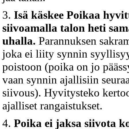
3.
Isä käskee Poikaa hyvi
siivoamalla talon heti sa
uhalla.
Parannuksen sakram
joka ei liity synnin syyllis
poistoon (poika on jo päässy
vaan synnin ajallisiin seur
siivous). Hyvitysteko kerto
ajalliset rangaistukset.
4.
Poika ei jaksa siivota k