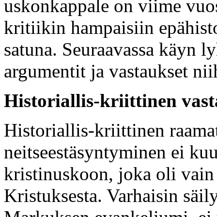
uskonkappale on viime vuosi
kritiikin hampaisiin epähisto
satuna. Seuraavassa käyn ly
argumentit ja vastaukset nii
Historiallis-kriittinen vas
Historiallis-kriittinen raama
neitseestäsyntyminen ei kuu
kristinuskoon, joka oli vai
Kristuksesta. Varhaisin säil