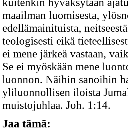
kuitenkin hyväksytään ajatu
maailman luomisesta, ylösn
edellämainituista, neitseest
teologisesti eikä tieteellis
ei mene järkeä vastaan, vaik
Se ei myöskään mene luontoa
luonnon. Näihin sanoihin hal
yliluonnollisen iloista Ju
muistojuhlaa. Joh. 1:14.
Jaa tämä: