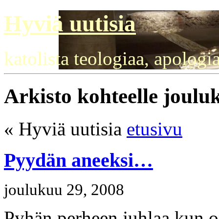
Hyviä uutisia
katolista teologiaa, apologi
Arkisto kohteelle joulu
« Hyviä uutisia
etusivu
Pyydän aneeksi…
joulukuu 29, 2008
Pyhän perheen juhlaa kun on