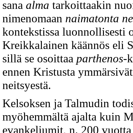
sana
alma
tarkoittaakin nuor
nimenomaan
naimatonta ne
kontekstissa luonnollisesti o
Kreikkalainen käännös eli S
sillä se osoittaa
parthenos
-k
ennen Kristusta ymmärsivä
neitsyestä.
Kelsoksen ja Talmudin todis
myöhemmältä ajalta kuin M
evankeliumit, n. 200 vuotta 