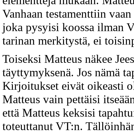
elementtejä mukaan. Matteu
Vanhaan testamenttiin vaan
joka pysyisi koossa ilman V
tarinan merkitystä, ei toisin
Toiseksi Matteus näkee Jees
täyttymyksenä. Jos nämä tapa
Kirjoitukset eivät oikeasti o
Matteus vain pettäisi itseään
että Matteus keksisi tapaht
toteuttanut VT:n. Tällöinhä