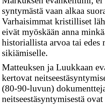
Markuksen evankeliumi, ei t
syntymästä vaan alkaa suor
Varhaisimmat kristilliset lä
eivät myöskään anna minkään
historiallista arvoa tai edes
sikiämiselle.
Matteuksen ja Luukkaan eva
kertovat neitseestäsyntymis
(80-90-luvun) dokumentteja
neitseestäsyntymisestä ovat