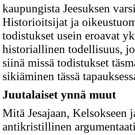
kaupungista Jeesuksen vars
Historioitsijat ja oikeustuom
todistukset usein eroavat yk
historiallinen todellisuus, j
siinä missä todistukset täs
sikiäminen tässä tapauksess
Juutalaiset ynnä muut
Mitä Jesajaan, Kelsokseen j
antikristillinen argumentaa