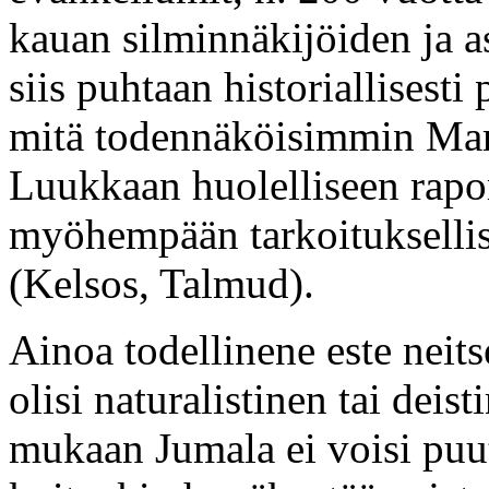
kauan silminnäkijöiden ja a
siis puhtaan historiallisest
mitä todennäköisimmin Mari
Luukkaan huolelliseen rapor
myöhempään tarkoituksellise
(Kelsos, Talmud).
Ainoa todellinene este neit
olisi naturalistinen tai deis
mukaan Jumala ei voisi pu