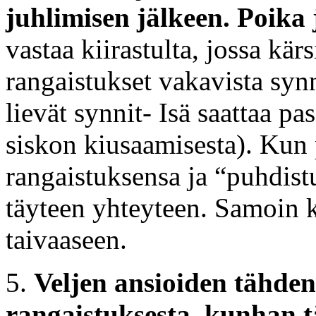
juhlimisen jälkeen. Poika 
vastaa kiirastulta, jossa kär
rangaistukset vakavista syn
lievät synnit- Isä saattaa pa
siskon kiusaamisesta). Kun 
rangaistuksensa ja “puhdist
täyteen yhteyteen. Samoin ki
taivaaseen.
5.
Veljen ansioiden tähden
rangaistuksesta, kunhan tä