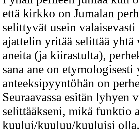
että kirkko on Jumalan perh
selittyvät usein valaisevast
ajattelin yritää selittää yht
aneita (ja kiirastulta), per
sana ane on etymologisesti 
anteeksipyyntöhän on perhei
Seuraavassa esitän lyhyen v
selittääkseni, mikä funktio 
kuului/kuuluu/kuuluisi olla