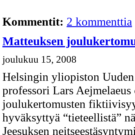
Kommentit:
2 kommenttia
Matteuksen joulukertomuk
joulukuu 15, 2008
Helsingin yliopiston Uuden
professori Lars Aejmelaeus 
joulukertomusten fiktiivisy
hyväksyttyä “tieteellistä” 
Jeesuksen neitseestäsyntymise