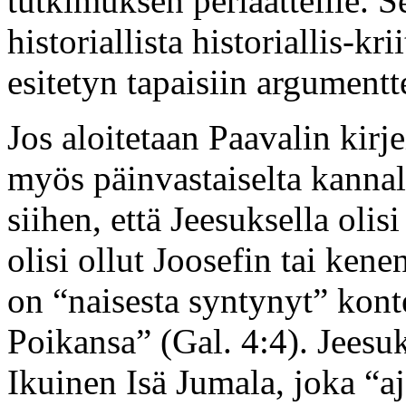
tutkimuksen periaatteille. 
historiallista historiallis-krii
esitetyn tapaisiin argumentt
Jos aloitetaan Paavalin kirj
myös päinvastaiselta kannalt
siihen, että Jeesuksella olis
olisi ollut Joosefin tai ke
on “naisesta syntynyt” konte
Poikansa” (Gal. 4:4). Jeesu
Ikuinen Isä Jumala, joka “aj