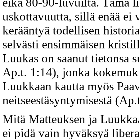
eikä 80-90-luvuilta. Tämä l
uskottavuutta, sillä enää ei
kerääntyä todellisen histori
selvästi ensimmäisen kristil
Luukas on saanut tietonsa s
Ap.t. 1:14), jonka kokemuk
Luukkaan kautta myös Paaval
neitseestäsyntymisestä (Ap.t
Mitä Matteuksen ja Luukkaan 
ei pidä vain hyväksyä libera