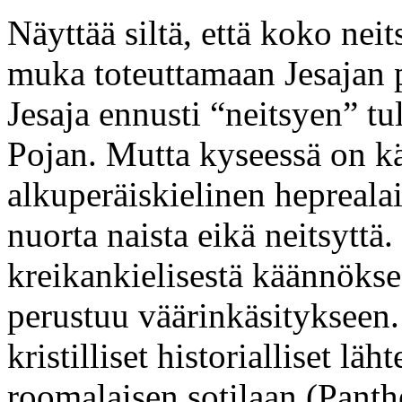
Näyttää siltä, että koko nei
muka toteuttamaan Jesajan p
Jesaja ennusti “neitsyen” tu
Pojan. Mutta kyseessä on kä
alkuperäiskielinen hepreal
nuorta naista eikä neitsyttä.
kreikankielisestä käännökse
perustuu väärinkäsitykseen. J
kristilliset historialliset lä
roomalaisen sotilaan (Panth