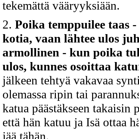
tekemättä vääryyksiään.
2.
Poika temppuilee taas - h
kotia, vaan lähtee ulos ju
armollinen - kun poika tu
ulos, kunnes osoittaa kat
jälkeen tehtyä vakavaa synt
olemassa ripin tai parannuk
katua päästäkseen takaisin
että hän katuu ja Isä ottaa h
jää tähän.