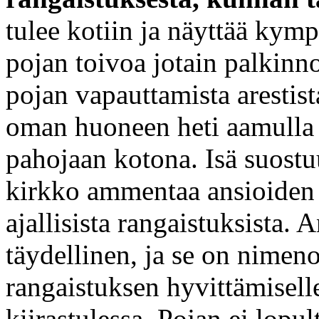
tulee kotiin ja näyttää kymp
pojan toivoa jotain palkinn
pojan vapauttamista arestist
oman huoneen heti aamulla j
pahojaan kotona. Isä suostu
kirkko ammentaa ansioiden a
ajallisista rangaistuksista. 
täydellinen, ja se on nimen
rangaistuksen hyvittämiselle
kiirastulessa. Pojan ei lopult