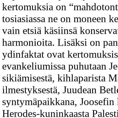
kertomuksia on “mahdotont
tosiasiassa ne on moneen ke
vain etsiä käsiinsä konserva
harmonioita. Lisäksi on pan
ydinfaktat ovat kertomuks
evankeliumissa puhutaan Jee
sikiämisestä, kihlaparista Ma
ilmestyksestä, Juudean Bet
syntymäpaikkana, Joosefin
Herodes-kuninkaasta Palesti