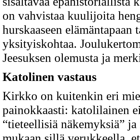
sisältävää epähistoriallista
on vahvistaa kuulijoita henge
hurskaaseen elämäntapaan t
yksityiskohtaa. Joulukertom
Jeesuksen olemusta ja merki
Katolinen vastaus
Kirkko on kuitenkin eri mie
painokkaasti: katolilainen 
“tieteellisiä näkemyksiä” 
mukaan sillä verukkeella, et