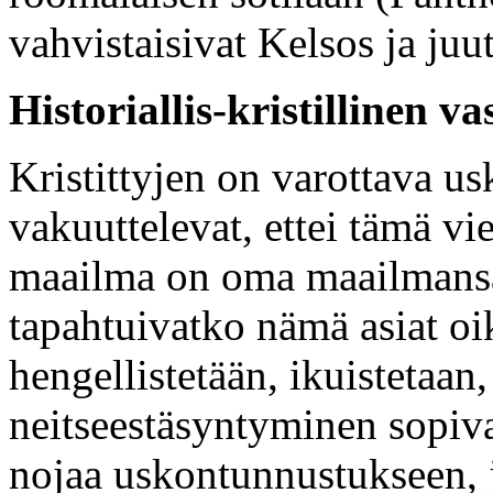
vahvistaisivat Kelsos ja ju
Historiallis-kristillinen va
Kristittyjen on varottava us
vakuuttelevat, ettei tämä vi
maailma on oma maailmansa e
tapahtuivatko nämä asiat oik
hengellistetään, ikuistetaan,
neitseestäsyntyminen sopiva
nojaa uskontunnustukseen, 