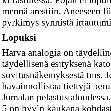
mennä arestiin. Aneeseen li
pyrkimys synnistä irtautumi
Lopuksi
Harva analogia on täydellin
täydellisenä esityksenä kato
sovitusnäkemyksestä tms. J
havainnollistaa tiettyjä per
Jumalan pelastustaloudessa.
5 on hyvin kaukana kohdasta