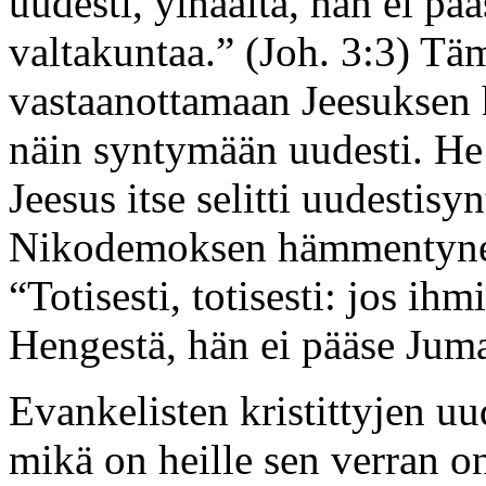
uudesti, ylhäältä, hän ei p
valtakuntaa.” (Joh. 3:3) Tä
vastaanottamaan Jeesuksen 
näin syntymään uudesti. He 
Jeesus itse selitti uudestisy
Nikodemoksen hämmentyne
“Totisesti, totisesti: jos ih
Hengestä, hän ei pääse Juma
Evankelisten kristittyjen uu
mikä on heille sen verran on