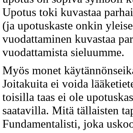
Upotus toki kuvastaa parha
(ja upotuskaste onkin yleises
vuodattaminen kuvastaa pa
vuodattamista sieluumme.
Myös monet käytännönseikat
Joitakuita ei voida lääketiet
toisilla taas ei ole upotuska
saatavilla. Mitä tällaisten t
Fundamentalisti, joka uskoo