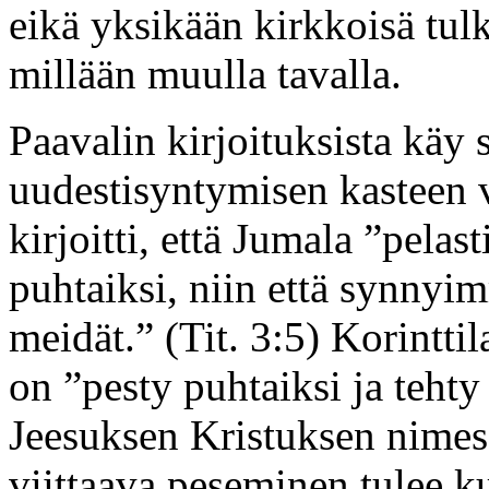
eikä yksikään kirkkoisä tul
millään muulla tavalla.
Paavalin kirjoituksista käy 
uudestisyntymisen kasteen v
kirjoitti, että Jumala ”pela
puhtaiksi, niin että synnyi
meidät.” (Tit. 3:5) Korinttilai
on ”pesty puhtaiksi ja teht
Jeesuksen Kristuksen nimess
viittaava peseminen tulee 