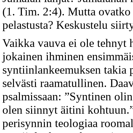
(1. Tim. 2:4). Mutta ovatko 
pelastusta? Keskustelu siirt
Vaikka vauva ei ole tehnyt 
jokainen ihminen ensimmä
syntiinlankeemuksen takia p
selvästi raamatullinen. Daa
psalmissaan: ”Syntinen olin 
olen siinnyt äitini kohtuun.
perisynnin teologiaa rooma