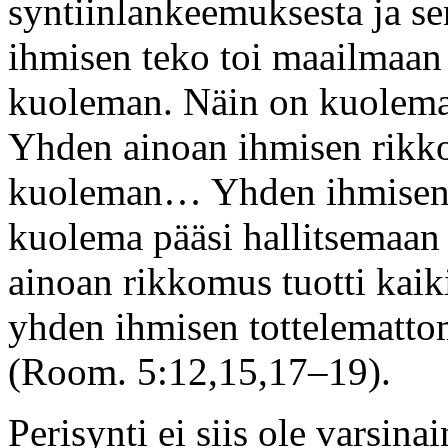
syntiinlankeemuksesta ja s
ihmisen teko toi maailmaan
kuoleman. Näin on kuolema
Yhden ainoan ihmisen rikk
kuoleman… Yhden ihmisen r
kuolema pääsi hallitsemaa
ainoan rikkomus tuotti kai
yhden ihmisen tottelemattom
(Room. 5:12,15,17–19).
Perisynti ei siis ole varsin