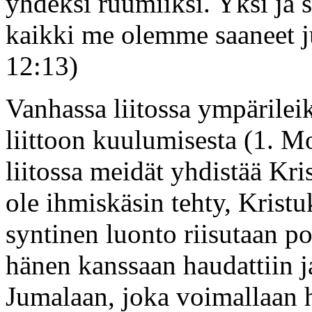
yhdeksi ruumiiksi. Yksi ja 
kaikki me olemme saaneet j
12:13)
Vanhassa liitossa ympärile
liittoon kuulumisesta (1. M
liitossa meidät yhdistää Kri
ole ihmiskäsin tehty, Krist
syntinen luonto riisutaan po
hänen kanssaan haudattiin ja
Jumalaan, joka voimallaan h