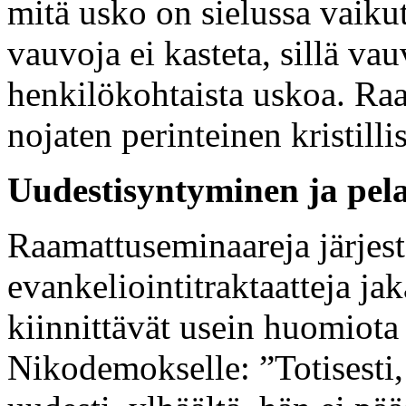
mitä usko on sielussa vaik
vauvoja ei kasteta, sillä vauv
henkilökohtaista uskoa. Raa
nojaten perinteinen kristilli
Uudestisyntyminen ja pela
Raamattuseminaareja järjestä
evankeliointitraktaatteja jak
kiinnittävät usein huomiota
Nikodemokselle: ”Totisesti, 