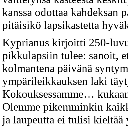
kanssa odottaa kahdeksan pä
pitäisikö lapsikastetta hyvä
Kyprianus kirjoitti 250-luv
pikkulapsiin tulee: sanoit, et
kolmantena päivänä syntymä
ympärileikkauksen laki tä
Kokouksessamme… kukaan ei
Olemme pikemminkin kaikki 
ja laupeutta ei tulisi kieltä