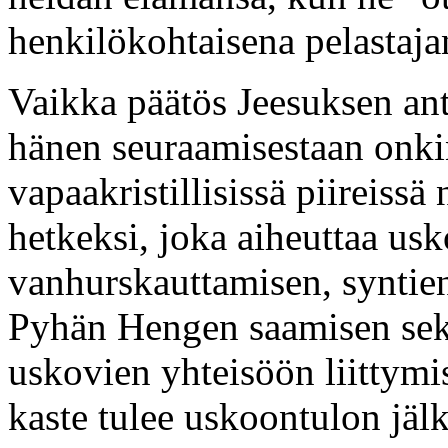
henkilökohtaisena pelastaja
Vaikka päätös Jeesuksen ant
hänen seuraamisestaan onkin
vapaakristillisissä piireiss
hetkeksi, joka aiheuttaa us
vanhurskauttamisen, syntie
Pyhän Hengen saamisen sekä
uskovien yhteisöön liittym
kaste tulee uskoontulon jälk