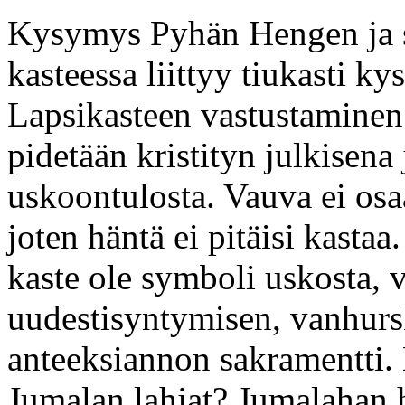
Kysymys Pyhän Hengen ja s
kasteessa liittyy tiukasti k
Lapsikasteen vastustaminen 
pidetään kristityn julkisen
uskoontulosta. Vauva ei osa
joten häntä ei pitäisi kasta
kaste ole symboli uskosta, 
uudestisyntymisen, vanhurs
anteeksiannon sakramentti. M
Jumalan lahjat? Jumalahan ha