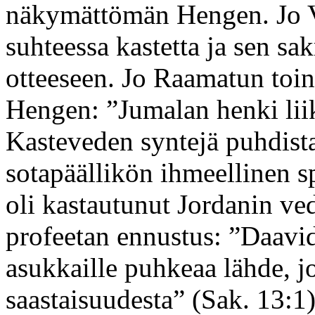
näkymättömän Hengen. Jo Va
suhteessa kastetta ja sen s
otteeseen. Jo Raamatun toin
Hengen: ”Jumalan henki liik
Kasteveden syntejä puhdist
sotapäällikön ihmeellinen s
oli kastautunut Jordanin ve
profeetan ennustus: ”Daavid
asukkaille puhkeaa lähde, j
saastaisuudesta” (Sak. 13:1)