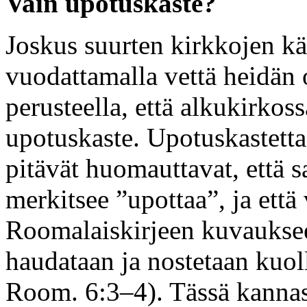
Vain upotuskaste?
Joskus suurten kirkkojen kä
vuodattamalla vettä heidän o
perusteella, että alkukirkos
upotuskaste. Upotuskastetta
pitävät huomauttavat, että s
merkitsee ”upottaa”, ja että
Roomalaiskirjeen kuvaukseen
haudataan ja nostetaan kuoll
Room. 6:3–4). Tässä kannas