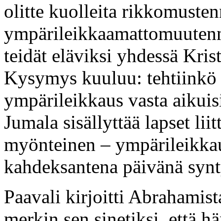
olitte kuolleita rikkomusten
ympärileikkaamattomuutenn
teidät eläviksi yhdessä Kri
Kysymys kuuluu: tehtiinkö 
ympärileikkaus vasta aikuisi
Jumala sisällyttää lapset lii
myönteinen – ympärileikkaus 
kahdeksantena päivänä synt
Paavali kirjoitti Abrahamis
merkin sen sinetiksi, että h