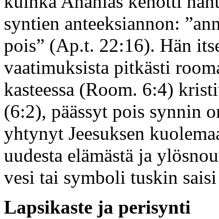
kuinka Ananias kehotti hänt
syntien anteeksiannon: ”anna
pois” (Ap.t. 22:16). Hän itse
vaatimuksista pitkästi rooma
kasteessa (Room. 6:4) kristi
(6:2), päässyt pois synnin or
yhtynyt Jeesuksen kuolemaa
uudesta elämästä ja ylösnou
vesi tai symboli tuskin sais
Lapsikaste ja perisynti