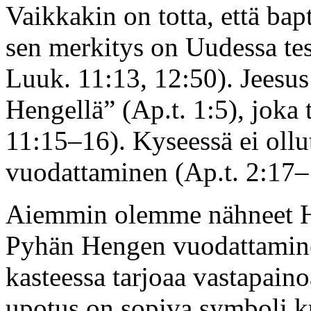
Vaikkakin on totta, että bap
sen merkitys on Uudessa tes
Luuk. 11:13, 12:50). Jeesus
Hengellä” (Ap.t. 1:5), joka 
11:15–16). Kyseessä ei ollu
vuodattaminen (Ap.t. 2:17–
Aiemmin olemme nähneet He
Pyhän Hengen vuodattamine
kasteessa tarjoaa vastapainoa
upotus on sopiva symboli k