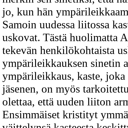
jo, kun hän ympärileikkaam
Samoin uudessa liitossa kast
uskovat. Tästä huolimatta A
tekevän henkilökohtaista u
ympärileikkauksen sinetin an
ympärileikkaus, kaste, joka
jäsenen, on myös tarkoitettu
olettaa, että uuden liiton ar
Ensimmäiset kristityt ymmär
väittelynsä kasteesta keskitt