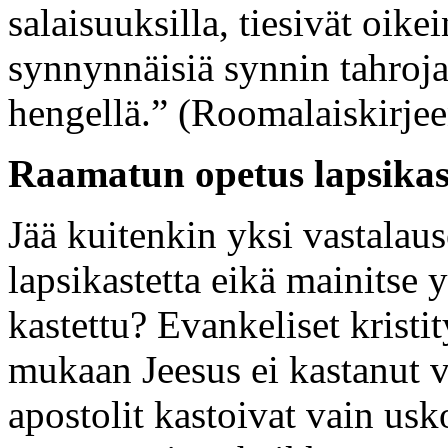
salaisuuksilla, tiesivät oike
synnynnäisiä synnin tahroja,
hengellä.” (Roomalaiskirje
Raamatun opetus lapsikas
Jää kuitenkin yksi vastalau
lapsikastetta eikä mainitse y
kastettu? Evankeliset kristi
mukaan Jeesus ei kastanut va
apostolit kastoivat vain usk