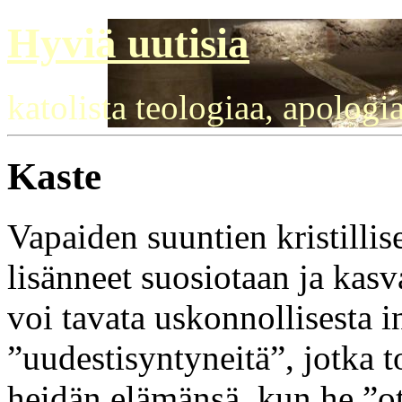
Hyviä uutisia
katolista teologiaa, apologi
Kaste
Vapaiden suuntien kristilli
lisänneet suosiotaan ja ka
voi tavata uskonnollisesta i
”uudestisyntyneitä”, jotka 
heidän elämänsä, kun he ”ot