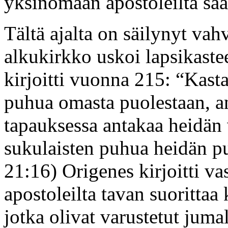
yksinomaan apostoleilta sa
Tältä ajalta on säilynyt vahvo
alkukirkko uskoi lapsikastee
kirjoitti vuonna 215: “Kast
puhua omasta puolestaan, 
tapauksessa antakaa heidän
sukulaisten puhua heidän pu
21:16) Origenes kirjoitti va
apostoleilta tavan suorittaa 
jotka olivat varustetut juma