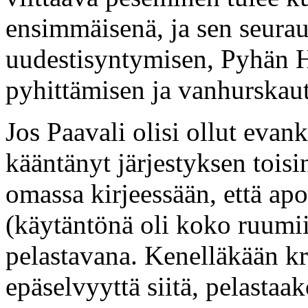
ensimmäisenä, ja sen seurau
uudestisyntymisen, Pyhän 
pyhittämisen ja vanhurskau
Jos Paavali olisi ollut evanke
kääntänyt järjestyksen toisi
omassa kirjeessään, että apo
(käytäntönä oli koko ruumi
pelastavana. Kenelläkään kris
epäselvyyttä siitä, pelastaa