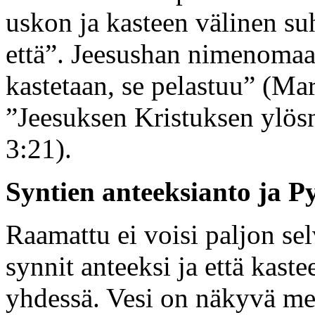
uskon ja kasteen välinen suh
että”. Jeesushan nimenomaa
kastetaan, se pelastuu” (Ma
”Jeesuksen Kristuksen ylös
3:21).
Syntien anteeksianto ja P
Raamattu ei voisi paljon se
synnit anteeksi ja että kast
yhdessä. Vesi on näkyvä mer