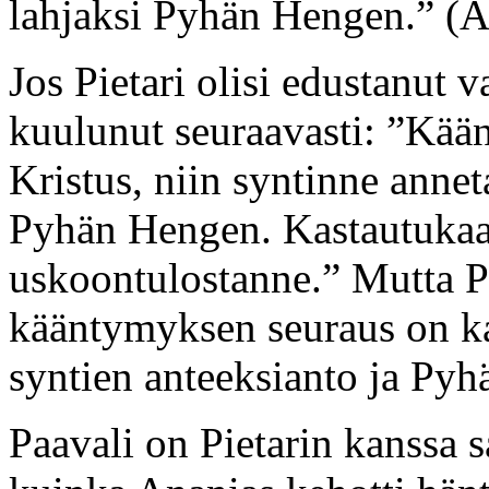
lahjaksi Pyhän Hengen.” (Ap
Jos Pietari olisi edustanut 
kuulunut seuraavasti: ”Kään
Kristus, niin syntinne anneta
Pyhän Hengen. Kastautukaa 
uskoontulostanne.” Mutta P
kääntymyksen seuraus on kas
syntien anteeksianto ja Pyh
Paavali on Pietarin kanssa s