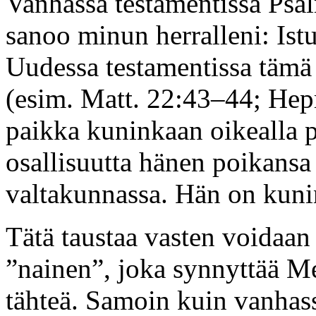
Vanhassa testamentissa Psal
sanoo minun herralleni: Istu
Uudessa testamentissa tämä
(esim. Matt. 22:43–44; Hepr
paikka kuninkaan oikealla p
osallisuutta hänen poikansa
valtakunnassa. Hän on kunin
Tätä taustaa vasten voidaan
”nainen”, joka synnyttää M
tähteä. Samoin kuin vanhass