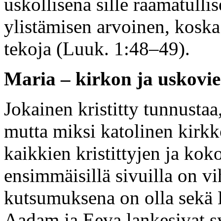
uskollisena sille raamatullis
ylistämisen arvoinen, koska
tekoja (Luuk. 1:48–49).
Maria – kirkon ja uskovie
Jokainen kristitty tunnustaa
mutta miksi katolinen kirk
kaikkien kristittyjen ja ko
ensimmäisillä sivuilla on vih
kutsumuksena on olla sekä K
Aadam ja Eeva lankesivat sy