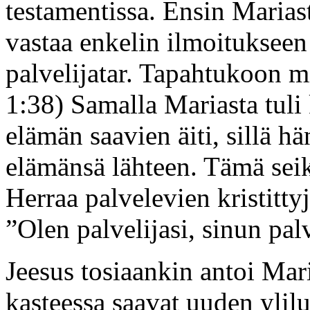
testamentissa. Ensin Mariast
vastaa enkelin ilmoituksee
palvelijatar. Tapahtukoon m
1:38) Samalla Mariasta tuli
elämän saavien äiti, sillä h
elämänsä lähteen. Tämä seik
Herraa palvelevien kristitt
”Olen palvelijasi, sinun palv
Jeesus tosiaankin antoi Maria
kasteessa saavat uuden ylil