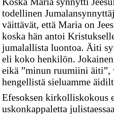
Koska Maria synnytti Jeesuk
todellinen Jumalansynnyttäjä
väittävät, että Maria on Jees
koska hän antoi Kristuksell
jumalallista luontoa. Äiti 
eli koko henkilön. Jokainen
eikä ”minun ruumiini äiti”
hengellistä sieluamme äidil
Efesoksen kirkolliskokous e
uskonkappaletta julistaessa