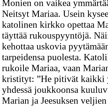
Monien on vaikea ymmärtää, 
Neitsyt Mariaa. Usein kysees
katolinen kirkko opettaa Ma
täyttää rukouspyyntöjä. Näi
kehottaa uskovia pyytämää
tarpeidensa puolesta. Katolil
rukoile Mariaa, vaan Maria
kristityt: ”He pitivät kaikki
yhdessä joukkoonsa kuuluvi
Marian ja Jeesuksen veljien