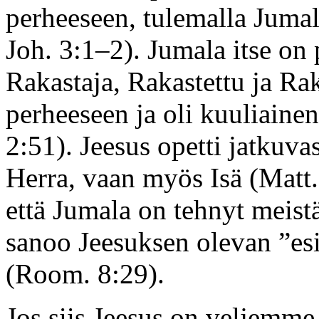
perheeseen, tulemalla Juma
Joh. 3:1–2). Jumala itse on 
Rakastaja, Rakastettu ja Ra
perheeseen ja oli kuuliainen
2:51). Jeesus opetti jatkuvas
Herra, vaan myös Isä (Matt
että Jumala on tehnyt meistä
sanoo Jeesuksen olevan ”es
(Room. 8:29).
Jos siis Jeesus on veljemme