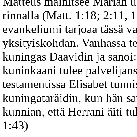
Matteus mainitsee Marian u
rinnalla (Matt. 1:18; 2:11,
evankeliumi tarjoaa tässä v
yksityiskohdan. Vanhassa t
kuningas Daavidin ja sanoi:
kuninkaani tulee palvelijan
testamentissa Elisabet tunni
kuningataräidin, kun hän s
kunnian, että Herrani äiti 
1:43)