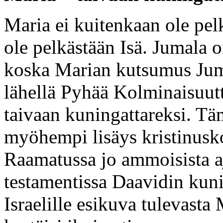
Maria ei kuitenkaan ole pel
ole pelkästään Isä. Jumala 
koska Marian kutsumus Jumal
lähellä Pyhää Kolminaisuut
taivaan kuningattareksi. Tä
myöhempi lisäys kristinusko
Raamatussa jo ammoisista aj
testamentissa Daavidin kuni
Israelille esikuva tulevasta