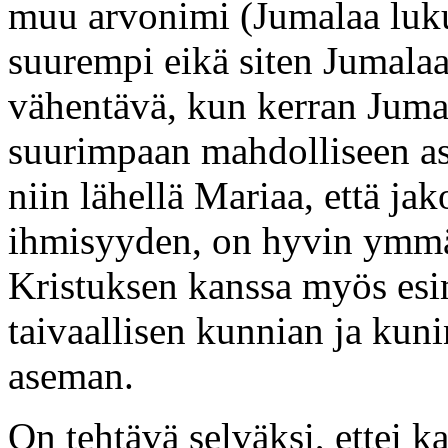
muu arvonimi (Jumalaa lukuu
suurempi eikä siten Jumala
vähentävä, kun kerran Jumal
suurimpaan mahdolliseen as
niin lähellä Mariaa, että j
ihmisyyden, on hyvin ymmär
Kristuksen kanssa myös esi
taivaallisen kunnian ja kun
aseman.
On tehtävä selväksi, ettei k