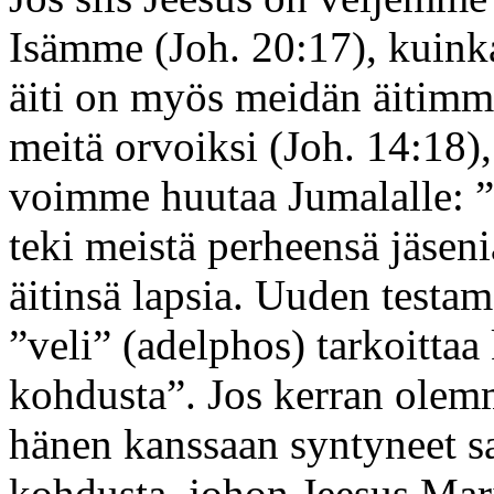
Isämme (Joh. 20:17), kuinka
äiti on myös meidän äitimme!
meitä orvoiksi (Joh. 14:18),
voimme huutaa Jumalalle: ”
teki meistä perheensä jäseni
äitinsä lapsia. Uuden testa
”veli” (adelphos) tarkoittaa 
kohdusta”. Jos kerran olem
hänen kanssaan syntyneet s
kohdusta, johon Jeesus Mar