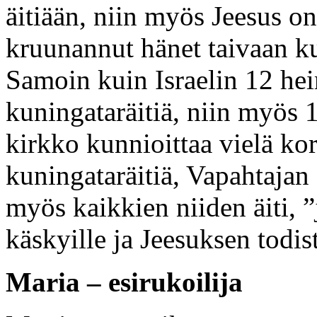
äitiään, niin myös Jeesus o
kruunannut hänet taivaan ku
Samoin kuin Israelin 12 hei
kuningataräitiä, niin myös 1
kirkko kunnioittaa vielä ko
kuningataräitiä, Vapahtajan 
myös kaikkien niiden äiti, ”
käskyille ja Jeesuksen todis
Maria – esirukoilija