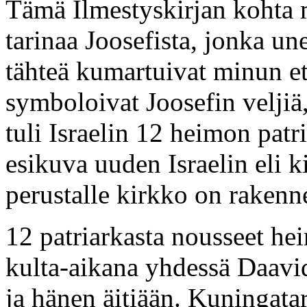
Tämä Ilmestyskirjan kohta 
tarinaa Joosefista, jonka un
tähteä kumartuivat minun et
symboloivat Joosefin veljiä
tuli Israelin 12 heimon patr
esikuva uuden Israelin eli k
perustalle kirkko on rakenne
12 patriarkasta nousseet hei
kulta-aikana yhdessä Daav
ja hänen äitiään. Kuningata