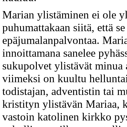
Marian ylistäminen ei ole y
puhumattakaan siitä, että se
epäjumalanpalvontaa. Mari
innoittamana sanelee pyhäs
sukupolvet ylistävät minua 
viimeksi on kuultu helluntai
todistajan, adventistin ta
kristityn ylistävän Mariaa,
vastoin katolinen kirkko py