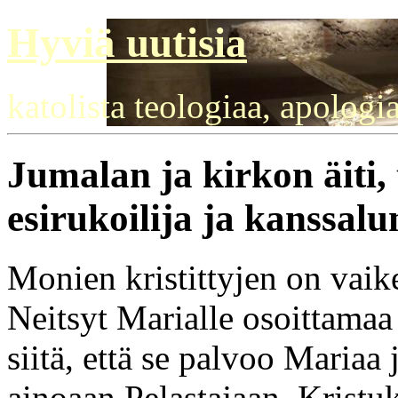
Hyviä uutisia
katolista teologiaa, apologi
Jumalan ja kirkon äiti,
esirukoilija ja kanssalu
Monien kristittyjen on vai
Neitsyt Marialle osoittamaa
siitä, että se palvoo Mariaa
ainoaan Pelastajaan, Kristuk