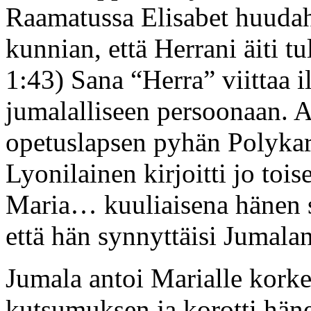
Raamatussa Elisabet huudah
kunnian, että Herrani äiti 
1:43) Sana “Herra” viittaa i
jumalalliseen persoonaan. 
opetuslapsen pyhän Polykar
Lyonilainen kirjoitti jo tois
Maria… kuuliaisena hänen sa
että hän synnyttäisi Jumala
Jumala antoi Marialle kor
kutsumuksen ja korotti häne