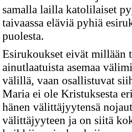
samalla lailla katolilaiset p
taivaassa eläviä pyhiä esir
puolesta.
Esirukoukset eivät millään 
ainutlaatuista asemaa välim
välillä, vaan osallistuvat si
Maria ei ole Kristuksesta eri
hänen välittäjyytensä nojau
välittäjyyteen ja on siitä 