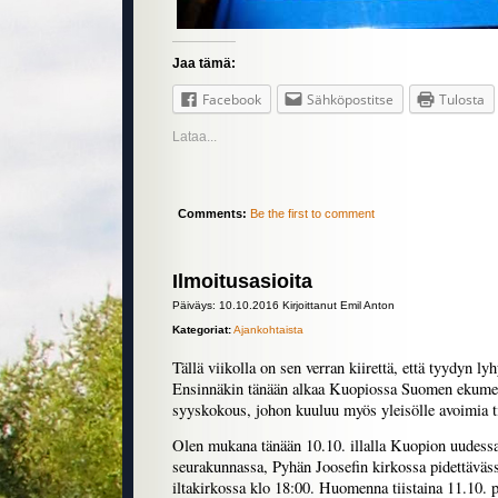
Jaa tämä:
Facebook
Sähköpostitse
Tulosta
Lataa...
Comments:
Be the first to comment
Ilmoitusasioita
Päiväys: 10.10.2016 Kirjoittanut Emil Anton
Kategoriat:
Ajankohtaista
Tällä viikolla on sen verran kiirettä, että tyydyn l
Ensinnäkin tänään alkaa Kuopiossa Suomen ekume
syyskokous, johon kuuluu myös yleisölle avoimia ti
Olen mukana tänään 10.10. illalla Kuopion uudessa
seurakunnassa, Pyhän Joosefin kirkossa pidettävä
iltakirkossa klo 18:00. Huomenna tiistaina 11.10.