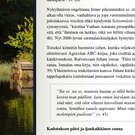
Nykyihmisen ongelmana lienee pikemminkin se, ett
alkaa olla vieras, vanhahtava ja jopa vastenmieline
Seitsemästä 
julistuksessa voisikin ehkä hyödyntää
synonyymiä, ”kirottua Vanhan-Aatamin pirunpihkaa
sitä, että ”ihminen on heikko, eikä voi hillitä vihan
46). Nyt 2000-luvun suomalaiskuulijakin hymyilee
Toiseksi kiinnitin huomiota siihen, kuinka veljekset
oletettavasti Agricolan ABC-kirjaa, joka sisältää a
katekismuksen. Raivoissaan Juhani toteaa: ”Ellei t
sanaa, Jumalan oma kirja, niin säpäleiksi, säpäleiks
39) Yhteenotossa toukolaisten kanssa Juhani käske
tappelupukaria suutelemaan pensaaseen viskattua aa
”Tee se, tee se, muutoin huutaa jo tällä hetke
kostoa mun päälleni, kuin ennen hurskaan Aap
sinä näet, että olen vihasta kasvoiltani must
tonttu. Sentähen suutele aapistani. Minä ruk
molempien puolesta!” (s. 45)
Kadotuksen pätsi ja ijankaikkinen sauna