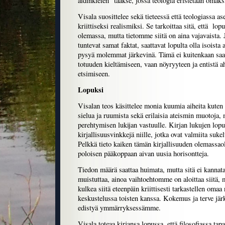
äidinkielen” taakse, jossa teologia eristetään omak
Visala suosittelee sekä tieteessä että teologiassa as
kriittiseksi realismiksi. Se tarkoittaa sitä, että lop
olemassa, mutta tietomme siitä on aina vajavaista. 
tuntevat samat faktat, saattavat lopulta olla isoista as
pysyä molemmat järkevinä. Tämä ei kuitenkaan saa 
totuuden kieltämiseen, vaan nöyryyteen ja entistä 
etsimiseen.
Lopuksi
Visalan teos käsittelee monia kuumia aiheita kuten 
sielua ja ruumista sekä erilaisia ateismin muotoja, 
perehtymisen lukijan vastuulle. Kirjan lukujen lopu
kirjallisuusvinkkejä niille, jotka ovat valmiita suk
Pelkkä tieto kaiken tämän kirjallisuuden olemassao
poloisen pääkoppaan aivan uusia horisontteja.
Tiedon määrä saattaa huimata, mutta sitä ei kannat
muistuttaa, ainoa vaihtoehtomme on aloittaa siitä,
kulkea siitä eteenpäin kriittisesti tarkastellen om
keskustelussa toisten kanssa. Kokemus ja terve järk
edistyä ymmärryksessämme.
Visala toteaa kirjansa lopussa, että filosofiassa ta