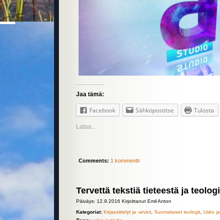
Jaa tämä:
Facebook
Sähköpostitse
Tulosta
Lataa...
Comments:
1 kommentti
Tervettä tekstiä tieteestä ja teolog
Päiväys: 12.9.2016 Kirjoittanut Emil Anton
Kategoriat:
Kirjaesittelyt ja -arviot
,
Suomalaiset teologit
,
Usko ja