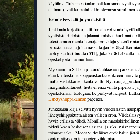
käyttänyt ”tuhannen taalan paikkaa sanoa synti synn
auttanut), vaikka mainitsikin olevansa surullinen jo
Erimielisyyksiä ja yhteistyötä
Junkkaala kirjoittaa, että Jumala voi saada hyvää ai
syntisistä riidoista ja jakaantumisista huolimatta v
toteuttamaan monia hienoja projekteja yhtenä rintam
perustamassa ja johtamassa laajan herätysliikerin
teologista instituuttia (STI), joka keräsi alkuaikoi
opiskelijoita luennoilleen.
Myöhemmin STI on joutunut ahtaaseen paikkaan. Ju
ettei kielteistä naispappeuskantaa erikseen merkitä
mutta vastakkainen kanta voitti. Nyt naispappeuden 
marginalisoituneet, heitä ei enää vihitä papeiksi, ja 
opiskelemaan teologiaa, he päätyvät helposti Luther
Lähetyshiippakunnan
papeiksi.
Junkkaalan kirja selvitti hyvin viidesläisten naispa
lähetyshiippakuntalaisten välisen eron. Viidesläisy
hyvin erilaista väkeä. Monilla on matalakirkollinen
pidetä kovin keskeisenä asiana, ja siksi naispappe
toisarvoiseksi. Monet viidesläiset eivät halua jättä
omien piispojen ja pappien vihkimistä.