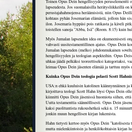
Toinen Opus Dein hengellisyyden peruselementti o
lapseudesta. Jos suomalaisilla herätysliikkeillä on k
perustajahahmojensa heräämisistä, niin Opus Deillä
kohtaus pyhän Josemarían elämästä, jolloin hän sis
ilon. Josemaría hyppäsi pois ratikasta ja käveli pit
toistellen sanoja ”Abba, Isä” (Room. 8:15) kuin hu
Myös Jumalan lapseuden idea on ekumeenisesti on
vahvasti uusitestamentillinen ajatus. Opus Dein ko
Jumalan lapseuden (melko) johdonmukainen sovelta
hengellisyyden ja teologian aspekteihin. Opus Deis
uhkaa jäädä pelkäksi teoreettiseksi kategoriaksi, v
leimaa Opus Dein jäsenten elämää ja tarttuu myös 
Kuinka Opus Dein teologia pelasti Scott Hahnin
USA:n ehkä kuuluisin katolinen käännynnäinen ja ka
kirjoittava teologi Scott Hahn löysi Opus Dein olle
kiinnitti Opus Dein jäsenissä huomiota siihen, että 
Uutta testamenttia säännöllisesti. Opus Dein jäsen
kaksi puolituntista rukoushetkeä sekä n. 15 minuut
jonkin muun hengellisen kirjan lukemista.
Hahn tietysti kertoo myös Opus Dein ”katolisesta t
mutta mielenkiintoisin ja henkilökohtaisin kirjan l