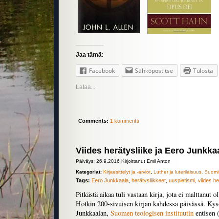
Jaa tämä:
Facebook
Sähköpostitse
Tulosta
Lataa...
Comments:
1 kommentti
Viides herätysliike ja Eero Junkka
Päiväys: 26.9.2016 Kirjoittanut Emil Anton
Kategoriat:
Kirjaesittelyt ja -arviot
,
Luther ja luterilaisuus
,
Suomi
Tags:
Eero Junkkaala
,
herätysliikkeet
,
uuspietismi
,
viides he
Pitkästä aikaa tuli vastaan kirja, jota ei malttanut 
Hotkin 200-sivuisen kirjan kahdessa päivässä. Ky
Junkkaalan,
Suomen teologisen instituutin
entisen 