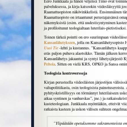
Eero Junkkaala ja hänen veljensä Timo ovat toimin
palveluksessa, ja kirja katsookin viidesläisyyttä jo
Raamattuopiston näkövinkkelistä. Ensimmäinen tärk
Raamattuopisto on irtaantunut perustajaisänsä om
näkemyksistä (esim. että uudestisyntyminen kastees
ja profiloitunut teologialtaan luterilais-pietistiseksi.
Toinen tärkeä pointti on ero suurimpaan viidesläisee
Kansanlähetykseen
, jolla on Kansanlähetysopisto 
Uusi Tie
-lehti ja kustannus. ”Kansanlähetys kaapp
eräs paljon puhuva alaotsikko. Tämän jälkeen kerrot
Kansanlähetys jakaantui ja syntyi lähetysjärjestö
Peltola
. Sitten on vielä KRS, OPKO ja Sansa omine
Teologisia kontroversseja
Kirjan perusteella viidesläisten järjestöjen välisiss
valtapolitiikasta, osin teologisista painotuseroista
pyhityskristillisyys on törmännyt luterilaiseen us
aikaa syntinen ja vanhurskas”, jne.) ja ratkaisukris
kasteteologiaan. Junkkaala myöntääkin, etteivät viid
ratkaista kasteen ja uskon välisen suhteen ongelma
”Ylipäätään opetuksemme sakramenteista on 