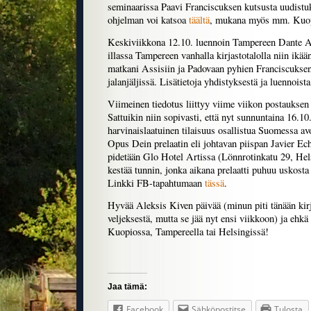
seminaarissa Paavi Franciscuksen kutsusta uudist
ohjelman voi katsoa
täältä
, mukana myös mm. Kuopi
Keskiviikkona 12.10. luennoin Tampereen Dante Al
illassa Tampereen vanhalla kirjastotalolla niin ikä
matkani Assisiin ja Padovaan pyhien Franciscukse
jalanjäljissä. Lisätietoja yhdistyksestä ja luennoist
Viimeinen tiedotus liittyy viime viikon postauksen
Sattuikin niin sopivasti, että nyt sunnuntaina 16.10.
harvinaislaatuinen tilaisuus osallistua Suomessa a
Opus Dein prelaatin eli johtavan piispan Javier Ec
pidetään Glo Hotel Artissa (Lönnrotinkatu 29, Hels
kestää tunnin, jonka aikana prelaatti puhuu uskosta
Linkki FB-tapahtumaan
tässä
.
Hyvää Aleksis Kiven päivää (minun piti tänään kirj
veljeksestä, mutta se jää nyt ensi viikkoon) ja ehkä 
Kuopiossa, Tampereella tai Helsingissä!
Jaa tämä:
Facebook
Sähköpostitse
Tulosta