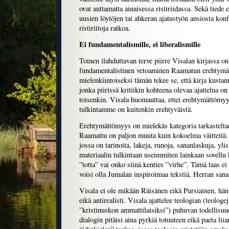
ovat auttamatta ainaisessa ristiriidassa. Sekä tiede e
uusien löytöjen tai ahkeran ajatustyön ansiosta kon
ristiriitoja ratkoa.
Ei fundamentalismille, ei liberalismille
Toinen ilahduttavan terve piirre Visalan kirjassa on 
fundamentalistinen vetoaminen Raamatun erehtymä
mielenkiintoiseksi tämän tekee se, että kirja kustan
jonka piirissä kritiikin kohteena olevaa ajattelua on
toisenkin. Visala huomauttaa, ettei erehtymättömyys
tulkintamme on kuitenkin erehtyväistä.
Erehtymättömyys on mielekäs kategoria tarkasteltae
Raamattu on paljon muuta kuin kokoelma väitteitä.
jossa on tarinoita, lakeja, runoja, sananlaskuja, ylis
materiaalin tulkintaan useimmiten lainkaan sovellu 
”totta” vai onko siinä kenties ”virhe”. Tämä taas ei
voisi olla Jumalan inspiroimaa tekstiä, Herran sana
Visala ei ole mikään Räisänen eikä Pursiainen, hän 
eikä antirealisti. Visala ajattelee teologian (teolog
”kristinuskon ammattilaisiksi”) puhuvan todellisuud
dialogin pitäisi aina pyrkiä totuuteen eikä paeta lii