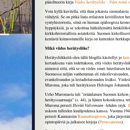
Viides herätysliike - Näin minä 
pääsihteerin kirja
Voin kyllä kuvitella, että ihan jokaista suomalaista 
viihdytä. Se on pitkä liuta erilaisten kristillisten he
syntyhistorioita, siinä on hieman epäloogisia kronol
hyppäyksiä, ja se sekoittaa häikäilemättä henkilökoh
kirkkohistoriallista asiatekstiä. Suomen kirkollises
kentästä kiinnostuneille kirja on kuitenkin herkkupa
Mikä viides herätysliike?
Herätysliikkeitä olen tällä blogilla käsitellyt jo
kerr
kertauksena vain todettakoon, että viides herätysliik
nimensä siitä, että se on viides suuri luterilaisen k
Suomessa neljän vanhemman eli rukoilevaisuuden,
evankelisuuden ja lestadiolaisuuden lisäksi. Viide
Muroma, joka tuli herätykseen Helsingin Johanne
Urho Muromasta tuli ”eräänlainen Suomen kirkon p
herätyssaarnaaja” (s. 44), ja hänen kokouksensa vet
Herää Valvomaan
Muroma perusti
-lehden (nyk.
uskoon tulleiden kuulijoidensa kanssa. Vuonna 
perusti Kauniaisiin
Raamattuopiston
, joka järjestä
opintopäiviä ja julkaisee kirjoja (
Perussanoma
).