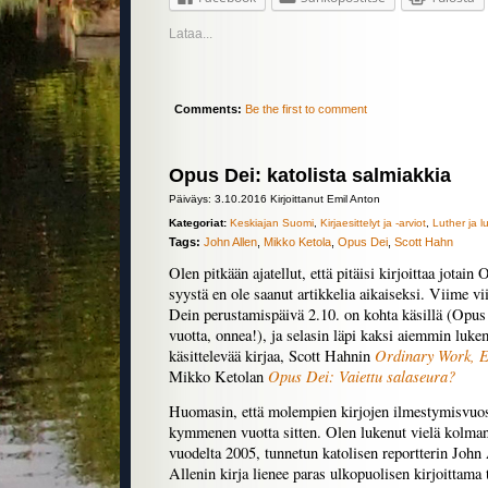
Lataa...
Comments:
Be the first to comment
Opus Dei: katolista salmiakkia
Päiväys: 3.10.2016 Kirjoittanut Emil Anton
Kategoriat:
Keskiajan Suomi
,
Kirjaesittelyt ja -arviot
,
Luther ja l
Tags:
John Allen
,
Mikko Ketola
,
Opus Dei
,
Scott Hahn
Olen pitkään ajatellut, että pitäisi kirjoittaa jotain
syystä en ole saanut artikkelia aikaiseksi. Viime vi
Dein perustamispäivä 2.10. on kohta käsillä (Opus D
vuotta, onnea!), ja selasin läpi kaksi aiemmin luk
Ordinary Work, E
käsittelevää kirjaa, Scott Hahnin
Opus Dei: Vaiettu salaseura?
Mikko Ketolan
Huomasin, että molempien kirjojen ilmestymisvuosi
kymmenen vuotta sitten. Olen lukenut vielä kolma
vuodelta 2005, tunnetun katolisen reportterin John
Allenin kirja lienee paras ulkopuolisen kirjoittama 