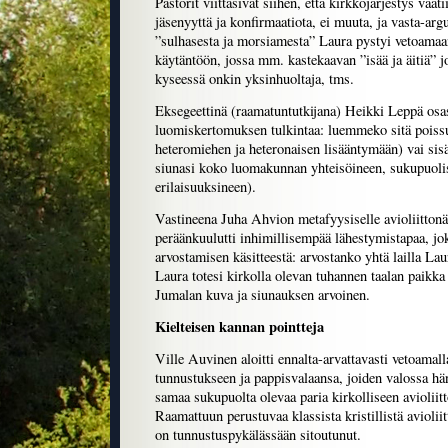
Pastorit viittasivat siihen, että kirkkojärjestys vaati
jäsenyyttä ja konfirmaatiota, ei muuta, ja vasta-ar
”sulhasesta ja morsiamesta” Laura pystyi vetoamaa
käytäntöön, jossa mm. kastekaavan ”isää ja äitiä” 
kyseessä onkin yksinhuoltaja, tms.
Eksegeettinä (raamatuntutkijana) Heikki Leppä osasi
luomiskertomuksen tulkintaa: luemmeko sitä poissul
heteromiehen ja heteronaisen lisääntymään) vai sis
siunasi koko luomakunnan yhteisöineen, sukupuoli
erilaisuuksineen).
Vastineena Juha Ahvion metafyysiselle avioliitto
peräänkuulutti inhimillisempää lähestymistapaa, jok
arvostamisen käsitteestä: arvostanko yhtä lailla Lau
Laura totesi kirkolla olevan tuhannen taalan paikka 
Jumalan kuva ja siunauksen arvoinen.
Kielteisen kannan pointteja
Ville Auvinen aloitti ennalta-arvattavasti vetoamal
tunnustukseen ja pappisvalaansa, joiden valossa hä
samaa sukupuolta olevaa paria kirkolliseen aviolii
Raamattuun perustuvaa klassista kristillistä aviolii
on tunnustuspykälässään sitoutunut.