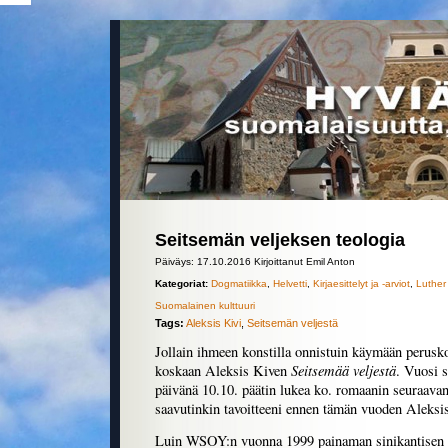
Seitsemän veljeksen teologia
Päiväys: 17.10.2016 Kirjoittanut Emil Anton
Kategoriat:
Dogmatiikka
,
Helvetti
,
Kirjaesittelyt ja -arviot
,
Luther 
Suomalainen kulttuuri
Tags:
Aleksis Kivi
,
Seitsemän veljestä
Jollain ihmeen konstilla onnistuin käymään perusk
Seitsemää veljestä
koskaan Aleksis Kiven
. Vuosi 
päivänä 10.10. päätin lukea ko. romaanin seuraavan
saavutinkin tavoitteeni ennen tämän vuoden Aleksi
Luin WSOY:n vuonna 1999 painaman sinikantisen l