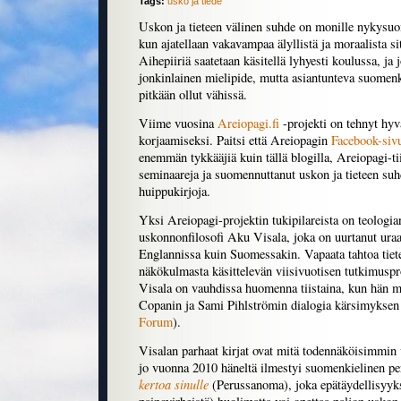
Tags:
usko ja tiede
Uskon ja tieteen välinen suhde on monille nykysu
kun ajatellaan vakavampaa älyllistä ja moraalista s
Aihepiiriä saatetaan käsitellä lyhyesti koulussa, ja j
jonkinlainen mielipide, mutta asiantunteva suomenki
pitkään ollut vähissä.
Viime vuosina
Areiopagi.fi
-projekti on tehnyt hyvä
korjaamiseksi. Paitsi että Areiopagin
Facebook-sivu
enemmän tykkääjiä kuin tällä blogilla, Areiopagi-ti
seminaareja ja suomennuttanut uskon ja tieteen suhd
huippukirjoja.
Yksi Areiopagi-projektin tukipilareista on teologian
uskonnonfilosofi Aku Visala, joka on uurtanut uraa
Englannissa kuin Suomessakin. Vapaata tahtoa tiete
näkökulmasta käsittelevän viisivuotisen tutkimuspro
Visala on vauhdissa huomenna tiistaina, kun hän mo
Copanin ja Sami Pihlströmin dialogia kärsimyksen
Forum
).
Visalan parhaat kirjat ovat mitä todennäköisimmin v
jo vuonna 2010 häneltä ilmestyi suomenkielinen p
kertoa sinulle
(Perussanoma), joka epätäydellisyyksi