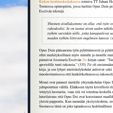
Kirkon koulutuskeskuksessa
toimiva TT Juhani Hol
Torniossa opintopiirin, jossa luettiin Opus Dein p
Escriván tekstejä.
Yhteinen oivalluksemme on ollut, että työn v
rukoukseksi. Se on tuonut aivan uuden näk
työhön varsinkin niille, jotka kamppailevat 
muiden työhön liittyvien ongelmien kanssa. (
Opus Dein pääsanoma työn pyhittämisestä ja pyhitt
ollut merkityksellinen myös minulle ja monille mui
Tie
painuivat Josemaría Escriván
-kirjan sanat: ”Tu
Tie
apostolille tunti rukousta.” (335)
oli ensimmäin
kirja, ja sen lyhyet mietiskelykohdat auttoivat sekä 
muodostumisessa että henkilökohtaisessa rukousel
Monet ovat panneet merkille yhtymäkohdan Opus De
ydinpointtien välillä. Elääkseen täyttä kristillistä e
vetäytyä luostariin, vaan sitä voi toteuttaa keskell
luterilaisuus että Opus Dei ovat korostaneet maall
yleistä pappeutta. Kun mennään yksityiskohtiin, er
Suomessa tämä on joka tapauksessa hedelmällinen