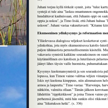
Juhani torjuu kyllä törkeät synnit, joita ”tulee kart
syntejä ei tule aina ”laskea omantunnon ongennok
huudahtavat kauhuissaan, että Juhanin oppi on saat
oppia ja uskoa”, ja Timo lisää, että Juhani haluaa ”
uskoon”. Juhani vastaa vakuuttavasti: ”Kitanne kiinn
Ekumeeninen ydinkysymys ja reformaation mer
Ylläolevassa dialogissa veljekset koskettavat synti
ydinkohtaa, jota myös ekumeenisessa katolis-luterila
paljon tähänastista perusteellisemmin käsitellä. Mi
vakavasta synnistä kaikkine seurauksineen on suurin
käytännöllinen ero katolisen ja luterilaisen pelastus
jäänyt lähes täysin vaille huomiota, puhumattakaan 
Kysymys kuolemansynnistä ja sen seurauksista pala
lopussa, kun Timon vaimo valittaa veljien viinanju
Iskis nyt kuolema kimppuus, niin alimmaiseen helve
armoa ja laupeutta.” Timo vastaa: ”Harvoinpa, harv
nähköön, valmiita ollaan.” Tämän jälkeen kerrotaan
lähdettiin ”rippikirkkoon” ja joina Timon vaimo pyy
perheensä jäseniltä, mitä hän sunkin olisi rikkonut 
aina ”liikutuksen hetki”. (s. 336)