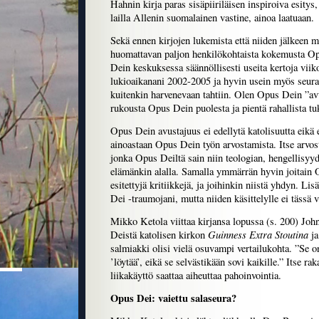
Hahnin kirja paras sisäpiiriläisen inspiroiva esitys,
lailla Allenin suomalainen vastine, ainoa laatuaan.
Sekä ennen kirjojen lukemista että niiden jälkeen m
huomattavan paljon henkilökohtaista kokemusta O
Dein keskuksessa säännöllisesti useita kertoja viiko
lukioaikanani 2002-2005 ja hyvin usein myös seura
kuitenkin harvenevaan tahtiin. Olen Opus Dein ”avu
rukousta Opus Dein puolesta ja pientä rahallista tu
Opus Dein avustajuus ei edellytä katolisuutta eikä 
ainoastaan Opus Dein työn arvostamista. Itse arvos
jonka Opus Deiltä sain niin teologian, hengellisyy
elämänkin alalla. Samalla ymmärrän hyvin joitain
esitettyjä kritiikkejä, ja joihinkin niistä yhdyn. L
Dei -traumojani, mutta niiden käsittelylle ei tässä va
Mikko Ketola viittaa kirjansa lopussa (s. 200) Jo
Guinness Extra Stoutina
Deistä katolisen kirkon
j
salmiakki olisi vielä osuvampi vertailukohta. ”Se o
’löytää’, eikä se selvästikään sovi kaikille.” Itse r
liikakäyttö saattaa aiheuttaa pahoinvointia.
Opus Dei: vaiettu salaseura?