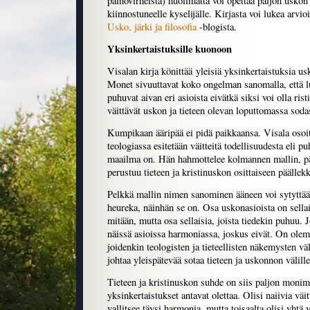
painovirheistä) huolimatta voi opettaa paljon uskon 
kiinnostuneelle kyselijälle. Kirjasta voi lukea arvio
Usko, järki ja filosofia
-blogista.
Yksinkertaistuksille kuonoon
Visalan kirja könittää yleisiä yksinkertaistuksia usk
Monet sivuuttavat koko ongelman sanomalla, että lu
puhuvat aivan eri asioista eivätkä siksi voi olla rist
väittävät uskon ja tieteen olevan loputtomassa sod
Kumpikaan ääripää ei pidä paikkaansa. Visala osoitta
teologiassa esitetään väitteitä todellisuudesta eli pu
maailma on. Hän hahmottelee kolmannen mallin, pä
perustuu tieteen ja kristinuskon osittaiseen päällek
Pelkkä mallin nimen sanominen ääneen voi sytyttä
heureka, näinhän se on. Osa uskonasioista on sellais
mitään, mutta osa sellaisia, joista tiedekin puhuu. 
näissä asioissa harmoniassa, joskus eivät. On olemas
joidenkin teologisten ja tieteellisten näkemysten väl
johtaa yleispätevää sotaa tieteen ja uskonnon välille
Tieteen ja kristinuskon suhde on siis paljon moni
yksinkertaistukset antavat olettaa. Olisi naiivia väitt
vallitsee täysi harmonia, mutta toisaalta olisi yhtä vi