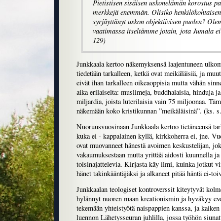
Pietistisen sisäisen uskonelämän korostus pa
merkkejä enemmän. Olisiko henkilökohtaise
syrjäyttänyt uskon objektiivisen puolen? Ole
vaatimassa itseltämme jotain, jota Jumala ei
129)
Junkkaala kertoo näkemyksensä laajentuneen ulkom
tiedetään tarkalleen, ketkä ovat meikäläisiä, ja muut 
eivät ihan tarkalleen oikeaoppisia mutta vähän sinn
aika erilaiselta: muslimeja, buddhalaisia, hinduja ja 
miljardia, joista luterilaisia vain 75 miljoonaa. Tä
näkemään koko kristikunnan ”meikäläisinä”. (ks. s
Nuoruusvuosinaan Junkkaala kertoo tietäneensä tar
kuka ei - kappalainen kyllä, kirkkoherra ei, jne.
ovat muovanneet hänestä avoimen keskustelijan, joka
vakaumuksestaan mutta yrittää aidosti kuunnella ja
toisinajattelevia. Kirjasta käy ilmi, kuinka jotkut v
hänet takinkääntäjäksi ja alkaneet pitää häntä ei-toi
Junkkaalan teologiset kontroverssit kiteytyvät kol
hylännyt nuoren maan kreationismin ja hyväkyy ev
tekemään yhteistyötä naispappien kanssa, ja kaiken
luennon Lähetysseuran juhlilla, jossa työhön siunat