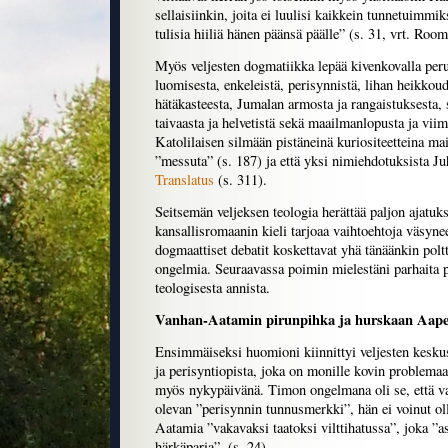
sellaisiinkin, joita ei luulisi kaikkein tunnetuimm
tulisia hiiliä hänen päänsä päälle” (s. 31, vrt. Room
Myös veljesten dogmatiikka lepää kivenkovalla per
luomisesta, enkeleistä, perisynnistä, lihan heikkoud
hätäkasteesta, Jumalan armosta ja rangaistuksesta, s
taivaasta ja helvetistä sekä maailmanlopusta ja vii
Katolilaisen silmään pistäneinä kuriositeetteina mai
”messuta” (s. 187) ja että yksi nimiehdotuksista Ju
Translatus
(s. 311).
Seitsemän veljeksen teologia herättää paljon ajatuk
kansallisromaanin kieli tarjoaa vaihtoehtoja väsynee
dogmaattiset debatit koskettavat yhä tänäänkin pol
ongelmia. Seuraavassa poimin mielestäni parhaita p
teologisesta annista.
Vanhan-Aatamin pirunpihka ja hurskaan Aapel
Ensimmäiseksi huomioni kiinnittyi veljesten kesk
ja perisyntiopista, joka on monille kovin problema
myös nykypäivänä. Timon ongelmana oli se, että va
olevan ”perisynnin tunnusmerkki”, hän ei voinut o
Aatamia ”vakavaksi taatoksi vilttihatussa”, joka ”as
härkäparia”. (s. 24)