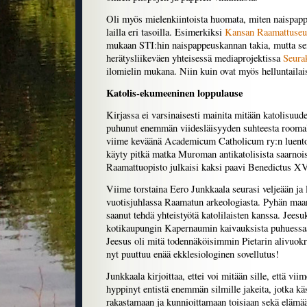
Oli myös mielenkiintoista huomata, miten naispap
lailla eri tasoilla. Esimerkiksi
Kansan Raamattuseu
mukaan STI:hin naispappeuskannan takia, mutta se
herätysliikeväen yhteisessä mediaprojektissa
Seurak
ilomielin mukana. Niin kuin ovat myös helluntaila
Katolis-ekumeeninen loppulause
Kirjassa ei varsinaisesti mainita mitään katolisuud
puhunut enemmän viidesläisyyden suhteesta roomal
viime keväänä Academicum Catholicum ry:n luentoi
käyty pitkä matka Muroman antikatolisista saarnoist
Raamattuopisto julkaisi kaksi paavi Benedictus XV
Viime torstaina Eero Junkkaala seurasi veljeään j
vuotisjuhlassa Raamatun arkeologiasta. Pyhän maan
saanut tehdä yhteistyötä katolilaisten kanssa. Jees
kotikaupungin Kapernaumin kaivauksista puhuessaan
Jeesus oli mitä todennäköisimmin Pietarin alivuokra
nyt puuttuu enää ekklesiologinen sovellutus!
Junkkaala kirjoittaa, ettei voi mitään sille, että vi
hyppinyt entistä enemmän silmille jakeita, jotka käs
rakastamaan ja kunnioittamaan toisiaan sekä elämä