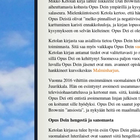
Mikko Ketolan kirja lähtee liikkeelle Dan Browni
aiheuttamasta kohusta Opus Dein ympärillä ja kys
salaseura. Mielenkiintoisesti Ketola kertoo, että 
Opus Deistä olivat ”melko pinnalliset ja negatiivise
karttuminen karisti ennakkoluuloja, ja kirjan lopus
kysymykseen on selvän kielteinen: Opus Dei ei ole 
Ketolan kirjasta saa asiallista tietoa Opus Dein hist
toiminnasta. Sitä saa myös vaikkapa Opus Dein
su
Ketolan kirjan antamat tiedot ovat valitettavasti jo
sillä Opus Dei on kehittynyt Suomessa paljon vuo
luvulla Opus Dein jäsenet ovat mm. avanneet opisk
hankkineet kurssikeskus
Malminharjun
.
Vuonna 2016 vihittiin ensimmäinen suomalainen O
Juurikkala. Hän on esiintynyt avoimesti useammassa
televisiohaastattelussa ja kertonut mm. siitä, kuin
Opus Dei otti entistä avoimemman linjan julkisen t
on koitunut sille hyödyksi. Opus Dei on saanut jop
Brownin ”ansiosta”, ja nykyään heitä on maailmalla
Opus Dein hengestä ja sanomasta
Ketolan kirjassa tulee hyvin esiin Opus Dein pääs
suomalaiset luterilaiset ovat saaneet siitä hengellis