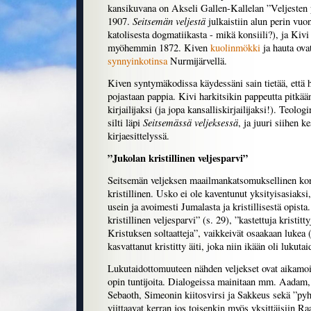
kansikuvana on Akseli Gallen-Kallelan ”Veljesten
Seitsemän veljestä
1907.
julkaistiin alun perin vuo
katolisesta dogmatiikasta - mikä konsiili?), ja Kivi
myöhemmin 1872. Kiven
kuolinmökki
ja hauta ova
synnyinkotinsa
Nurmijärvellä.
Kiven syntymäkodissa käydessäni sain tietää, että h
pojastaan pappia. Kivi harkitsikin pappeutta pitkää
kirjailijaksi (ja jopa kansalliskirjailijaksi!). Teolo
Seitsemässä veljeksessä
silti läpi
, ja juuri siihen ke
kirjaesittelyssä.
”Jukolan kristillinen veljesparvi”
Seitsemän veljeksen maailmankatsomuksellinen kon
kristillinen. Usko ei ole kaventunut yksityisasiaksi
usein ja avoimesti Jumalasta ja kristillisestä opist
kristillinen veljesparvi” (s. 29), ”kastettuja kristit
Kristuksen soltaatteja”, vaikkeivät osaakaan lukea 
kasvattanut kristitty äiti, joka niin ikään oli lukutai
Lukutaidottomuuteen nähden veljekset ovat aikamois
opin tuntijoita. Dialogeissa mainitaan mm. Aadam,
Sebaoth, Simeonin kiitosvirsi ja Sakkeus sekä ”pyh
viittaavat kerran jos toisenkin myös yksittäisiin Ra