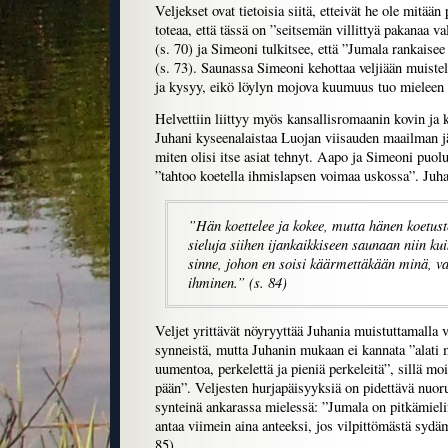
Veljekset ovat tietoisia siitä, etteivät he ole mitää
toteaa, että tässä on ”seitsemän villittyä pakanaa v
(s. 70) ja Simeoni tulkitsee, että ”Jumala rankaise
(s. 73). Saunassa Simeoni kehottaa veljiään muist
ja kysyy, eikö löylyn mojova kuumuus tuo mieleen he
Helvettiin liittyy myös kansallisromaanin kovin ja kr
Juhani kyseenalaistaa Luojan viisauden maailman jä
miten olisi itse asiat tehnyt. Aapo ja Simeoni puol
”tahtoo koetella ihmislapsen voimaa uskossa”. Juhan
”Hän koettelee ja kokee, mutta hänen koetus
sieluja siihen ijankaikkiseen saunaan niin ku
sinne, johon en soisi käärmettäkään minä, va
ihminen.” (s. 84)
Veljet yrittävät nöyryyttää Juhania muistuttamalla 
synneistä, mutta Juhanin mukaan ei kannata ”alati mu
uumentoa, perkelettä ja pieniä perkeleitä”, sillä m
pään”. Veljesten hurjapäisyyksiä on pidettävä nuor
synteinä ankarassa mielessä: ”Jumala on pitkämielin
antaa viimein aina anteeksi, jos vilpittömästä syd
85)