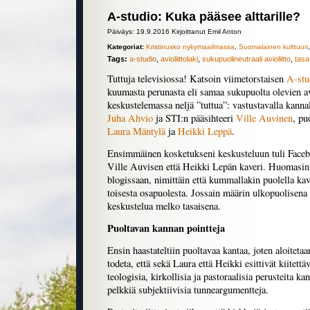
A-studio: Kuka pääsee alttarille?
Päiväys: 19.9.2016 Kirjoittanut Emil Anton
Kategoriat:
Kristinusko nykymaailmassa
,
Suomalainen kulttuuri
Tags:
a-studio
,
avioliittolaki
,
sukupuolineutraali avioliitto
,
tasa
Tuttuja televisiossa! Katsoin viimetorstaisen
A-stu
kuumasta perunasta eli samaa sukupuolta olevien av
keskustelemassa neljä ”tuttua”: vastustavalla kanna
Juha Ahvio
ja STI:n pääsihteeri
Ville Auvinen
, pu
Laura Mäntylä
ja
Heikki Leppä
.
Ensimmäinen kosketukseni keskusteluun tuli Facebo
Ville Auvisen että Heikki Lepän kaveri. Huomas
blogissaan, nimittäin että kummallakin puolella kave
toisesta osapuolesta. Jossain määrin ulkopuolisena 
keskustelua melko tasaisena.
Puoltavan kannan pointteja
Ensin haastateltiin puoltavaa kantaa, joten aloitetaa
todeta, että sekä Laura että Heikki esittivät kiitet
teologisia, kirkollisia ja pastoraalisia perusteita k
pelkkiä subjektiivisia tunneargumentteja.