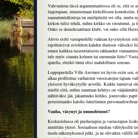
Vahvuutena tässä argumentaatiossa oli se, että se a
laajempaan, nimenomaan kirkolliseen kontekstiin. K
raamatuntulkintoja tai mielipiteitä voi olla, mutta 
kirkon tulisi tehdä, mihin kirkko on sitoutunut, ja 
Onko se demokraattinen klubi, vai onko sillä Herr
Ahvio esitti vastapuolelle vaikean kysymyksen siitä
rajoittaisivat avioliiton kahden ihmisen väliseksi li
ennen kaikkea tasavertaisesta rakkauden siunaamises
tule myös siunata kolmen tai enemmän liitto? Vasta
ajatella, etteikö tämä olisi mahdollinen seuraus.
Loppupuolella Ville Auvinen toi hyvin esiin sen, et
alkaa profiloitua varhaisten vuosisatojen tapaan va
yleisesti hyväksytyille arvoille. Kaikki tuntuivat o
mieltä siitä, mihin suuntaan kehitys on vääjäämätt
nähtäväksi jää, jakautuuko kirkko, joutuvatko papit
perustetaanko katolis-luterilainen personaaliordinari
Vanha, väsynyt ja ummehtunut?
Keskustelussa oli puolustajien ja vastustajien lisä
nimittäin yleisö. Sosiaalisen median välityksellä tav
tuoda näkemyksensä julki, ja ne olivatkin välillä lä