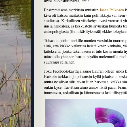
myös huolestuttavinta) antia.
Ensimmäisenä merkitsin muistiin
Jaana Pelkosen
k
kiva oli katsoa muitakin kuin poliitikkoja vaihtee
studiossa. Kirkollinen viitekehys avasi varmasti yhd
uusia näköaloja, ja keskustelu sivusikin huikeita te
antropologiasta (ihmiskäsityksestä) ekklesiologiaan
Toisaalta panin merkille monien varsinkin nuorem
siitä, että kirkko vaikuttaa heistä kovin vanhalta, 
laitokselta, jonka tukemiseen ei tule kovin monta 
taitaa olla yhteinen haaste pöydän molemmille puolil
suurempi sellainen.
Joku Facebook-käyttäjä sanoi Lauran olleen ainoa ke
Katsoin tarkkaan ja paikansin kyllä jokaiselta kesk
mutta ne olivat silti aivan liian harvassa, vaikka si
onkin kyse. Tarvitaan aimo annos lisää paavi Francis
innostavaa, uskollista ja kiinnostavaa kristillisyyttä