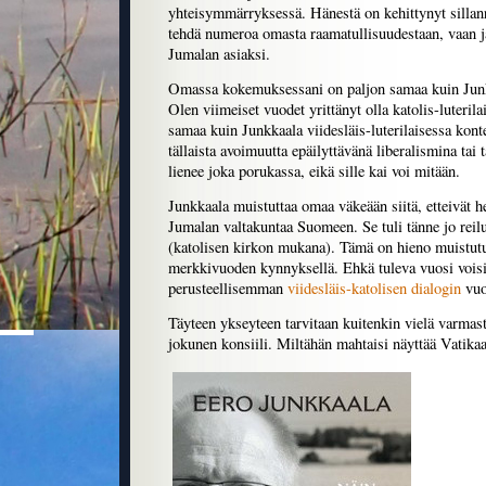
yhteisymmärryksessä. Hänestä on kehittynyt sillanr
tehdä numeroa omasta raamatullisuudestaan, vaan jä
Jumalan asiaksi.
Omassa kokemuksessani on paljon samaa kuin Jun
Olen viimeiset vuodet yrittänyt olla katolis-luterila
samaa kuin Junkkaala viidesläis-luterilaisessa konte
tällaista avoimuutta epäilyttävänä liberalismina tai
lienee joka porukassa, eikä sille kai voi mitään.
Junkkaala muistuttaa omaa väkeään siitä, etteivät he
Jumalan valtakuntaa Suomeen. Se tuli tänne jo reilu
(katolisen kirkon mukana). Tämä on hieno muistut
merkkivuoden kynnyksellä. Ehkä tuleva vuosi voisi
perusteellisemman
viidesläis-katolisen dialogin
vuo
Täyteen ykseyteen tarvitaan kuitenkin vielä varmas
jokunen konsiili. Miltähän mahtaisi näyttää Vatika