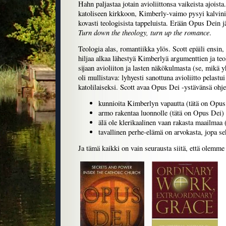
Hahn paljastaa jotain avioliittonsa vaikeista ajoista.
katoliseen kirkkoon, Kimberly-vaimo pysyi kalvinist
kovasti teologisista tappeluista. Erään Opus Dein jä
Turn down the theology, turn up the romance
.
Teologia alas, romantiikka ylös. Scott epäili ensin, 
hiljaa alkaa lähestyä Kimberlyä argumenttien ja teo
sijaan avioliiton ja lasten näkökulmasta (se, mikä 
oli mullistava: lyhyesti sanottuna avioliitto pelastu
katolilaiseksi. Scott avaa Opus Dei -ystävänsä ohje
kunnioita Kimberlyn vapautta (tätä on Opus
armo rakentaa luonnolle (tätä on Opus Dei)
älä ole klerikaalinen vaan rakasta maailmaa
tavallinen perhe-elämä on arvokasta, jopa s
Ja tämä kaikki on vain seurausta siitä, että olemme