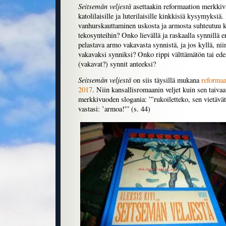
Seitsemän veljestä
asettaakin reformaation merkkiv
katolilaisille ja luterilaisille kinkkisiä kysymyksiä
vanhurskauttaminen uskosta ja armosta suhteutuu k
tekosynteihin? Onko lievällä ja raskaalla synnillä
pelastava armo vakavasta synnistä, ja jos kyllä, nii
vakavaksi synniksi? Onko rippi välttämätön tai ede
(vakavat?) synnit anteeksi?
Seitsemän veljestä
on siis täysillä mukana
reformaa
2017
. Niin kansallisromaanin veljet kuin sen taivaat
merkkivuoden slogania: ”’rukoiletteko, sen vietävät
vastasi: ’armoa!'” (s. 44)