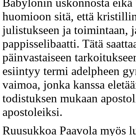
Babylonin uskonnosta eikä 
huomioon sitä, että kristill
julistukseen ja toimintaan,
pappisselibaatti. Tätä saat
päinvastaiseen tarkoitukseen
esiintyy termi adelpheen gy
vaimoa, jonka kanssa eletään
todistuksen mukaan apostoli
apostoleiksi.
Ruusukkoa Paavola myös luo