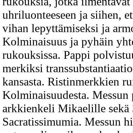
rukouksia, jotka ilmentävä
uhriluonteeseen ja siihen, 
vihan lepyttämiseksi ja ar
Kolminaisuus ja pyhäin yht
rukouksissa. Pappi polvistu
merkiksi transsubstantiaati
kansasta. Ristinmerkkien run
Kolminaisuudesta. Messun p
arkkienkeli Mikaelille sekä
Sacratissimumia. Messun hil