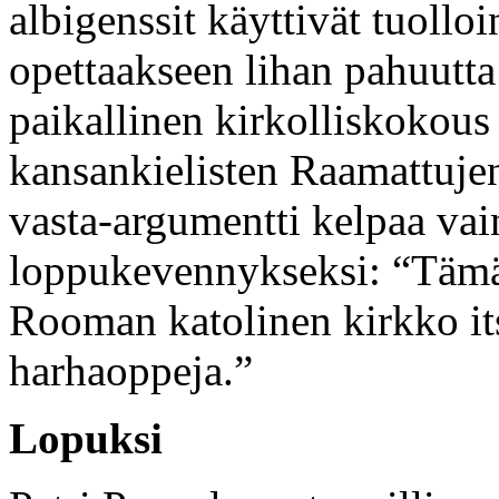
albigenssit käyttivät tuollo
opettaakseen lihan pahuutta 
paikallinen kirkolliskokous p
kansankielisten Raamattuje
vasta-argumentti kelpaa vai
loppukevennykseksi: “Tämä 
Rooman katolinen kirkko it
harhaoppeja.”
Lopuksi