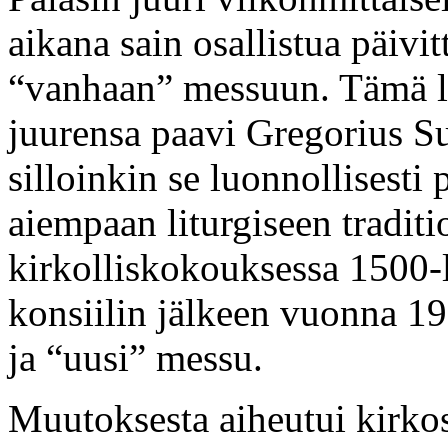
aikana sain osallistua päivitt
“vanhaan” messuun. Tämä la
juurensa paavi Gregorius Su
silloinkin se luonnollisest
aiempaan liturgiseen traditi
kirkolliskokouksessa 1500-l
konsiilin jälkeen vuonna 19
ja “uusi” messu.
Muutoksesta aiheutui kirkos