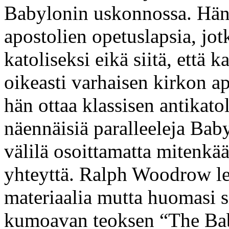
Babylonin uskonnossa. Hän e
apostolien opetuslapsia, jot
katoliseksi eikä siitä, että 
oikeasti varhaisen kirkon ap
hän ottaa klassisen antikatol
näennäisiä paralleeleja Bab
välilä osoittamatta mitenkää
yhteyttä. Ralph Woodrow lev
materiaalia mutta huomasi sit
kumoavan teoksen “The Ba