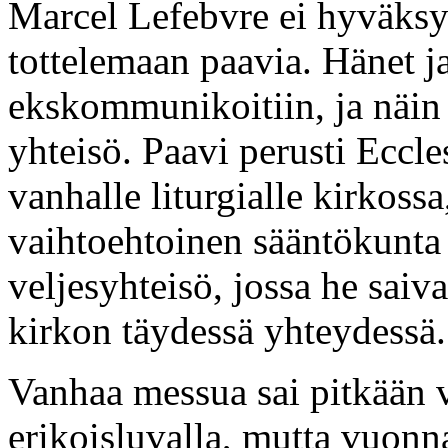
Marcel Lefebvre ei hyväksy
tottelemaan paavia. Hänet j
ekskommunikoitiin, ja näin 
yhteisö. Paavi perusti Eccl
vanhalle liturgialle kirkossa
vaihtoehtoinen sääntökunta 
veljesyhteisö, jossa he saiv
kirkon täydessä yhteydessä.
Vanhaa messua sai pitkään v
erikoisluvalla, mutta vuon