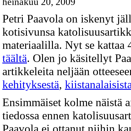
heinäkuu 20, 2009
Petri Paavola on iskenyt jäl
kotisivunsa katolisuusartikk
materiaalilla. Nyt se kattaa
täältä
. Olen jo käsitellyt Pa
artikkeleita neljään otteese
kehityksestä
,
kiistanalaisis
Ensimmäiset kolme näistä ar
tiedossa ennen katolisuusart
Paavola ei ottanut niihin ka