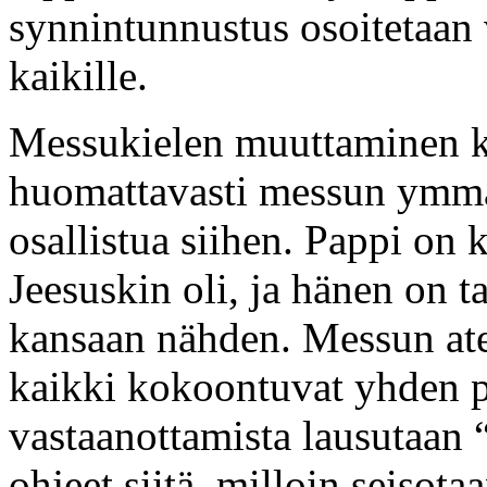
synnintunnustus osoitetaan 
kaikille.
Messukielen muuttaminen ka
huomattavasti messun ymmä
osallistua siihen. Pappi on 
Jeesuskin oli, ja hänen on t
kansaan nähden. Messun ate
kaikki kokoontuvat yhden p
vastaanottamista lausutaan 
ohjeet siitä, milloin seisota