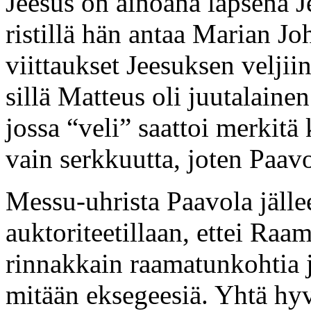
Jeesus on ainoana lapsena J
ristillä hän antaa Marian 
viittaukset Jeesuksen veljiin
sillä Matteus oli juutalainen 
jossa “veli” saattoi merkitä 
vain serkkuutta, joten Paav
Messu-uhrista Paavola jälle
auktoriteetillaan, ettei Raama
rinnakkain raamatunkohtia j
mitään eksegeesiä. Yhtä hyv