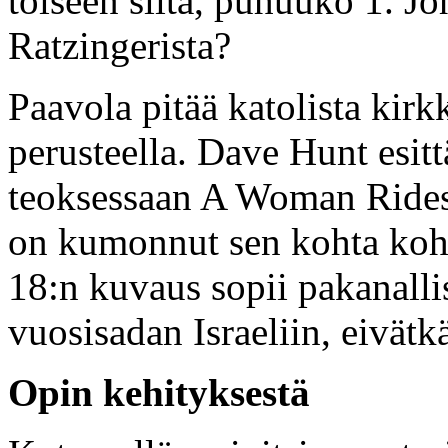
toiseen siitä, puhuuko 1. J
Ratzingerista?
Paavola pitää katolista kir
perusteella. Dave Hunt esit
teoksessaan A Woman Rides 
on kumonnut sen kohta kohda
18:n kuvaus sopii pakanall
vuosisadan Israeliin, eivätk
Opin kehityksestä