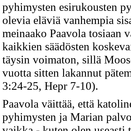
pyhimysten esirukousten py
olevia eläviä vanhempia si
meinaako Paavola tosiaan v
kaikkien säädösten koskevan
täysin voimaton, sillä Moo
vuotta sitten lakannut päte
3:24-25, Hepr 7-10).
Paavola väittää, että katoli
pyhimysten ja Marian palv
vaikka - kuten olen useasti 