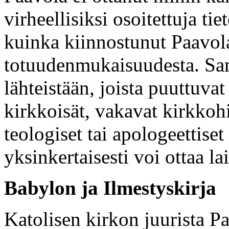
virheellisiksi osoitettuja ti
kuinka kiinnostunut Paavola
totuudenmukaisuudesta. Sa
lähteistään, joista puuttuvat
kirkkoisät, vakavat kirkkohi
teologiset tai apologeettiset
yksinkertaisesti voi ottaa l
Babylon ja Ilmestyskirja
Katolisen kirkon juurista Paa