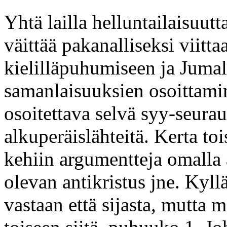
Yhtä lailla helluntailaisuutt
väittää pakanalliseksi viit
kielilläpuhumiseen ja Jumal
samanlaisuuksien osoittamin
osoitettava selvä syy-seurau
alkuperäislähteitä. Kerta to
kehiin argumentteja omalla 
olevan antikristus jne. Kyllä,
vastaan että sijasta, mutta m