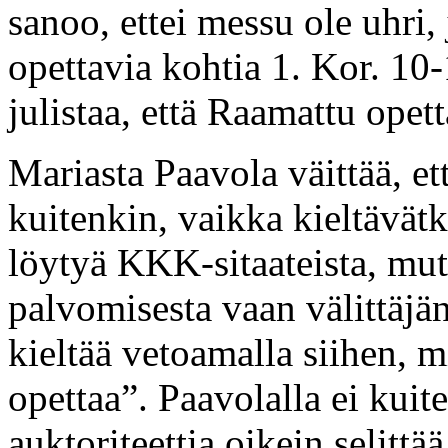
sanoo, ettei messu ole uhri, 
opettavia kohtia 1. Kor. 10-
julistaa, että Raamattu opet
Mariasta Paavola väittää, et
kuitenkin, vaikka kieltävätk
löytyä KKK-sitaateista, mut
palvomisesta vaan välittäjä
kieltää vetoamalla siihen, 
opettaa”. Paavolalla ei kuit
auktoriteettia oikein selittä