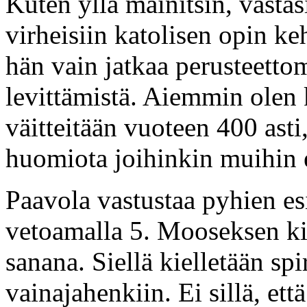
Kuten yllä mainitsin, vasta
virheisiin katolisen opin ke
hän vain jatkaa perusteettom
levittämistä. Aiemmin olen k
väitteitään vuoteen 400 asti,
huomiota joihinkin muihin 
Paavola vastustaa pyhien e
vetoamalla 5. Mooseksen kir
sanana. Siellä kielletään sp
vainajahenkiin. Ei sillä, ett