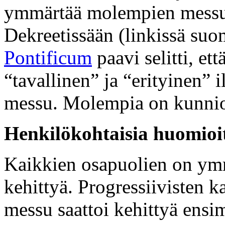
ymmärtää molempien messuj
Dekreetissään (linkissä suo
Pontificum
paavi selitti, et
“tavallinen” ja “erityinen” 
messu. Molempia on kunnioi
Henkilökohtaisia huomioi
Kaikkien osapuolien on ymmä
kehittyä. Progressiivisten k
messu saattoi kehittyä ensi