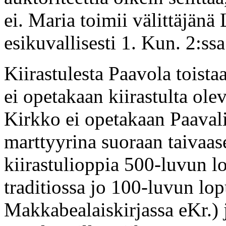
ei. Maria toimii välittäjänä 
esikuvallisesti 1. Kun. 2:ssa
Kiirastulesta Paavola toista
ei opetakaan kiirastulta ol
Kirkko ei opetakaan Paaval
marttyyrina suoraan taivaas
kiirastulioppia 500-luvun lo
traditiossa jo 100-luvun lopu
Makkabealaiskirjassa eKr.) 