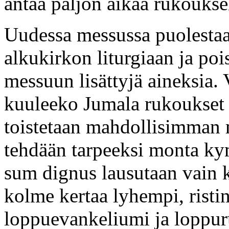
antaa paljon aikaa rukouksel
Uudessa messussa puolestaa
alkukirkon liturgiaan ja poi
messuun lisättyjä aineksia. 
kuuleeko Jumala rukoukset
toistetaan mahdollisimman m
tehdään tarpeeksi monta k
sum dignus lausutaan vain k
kolme kertaa lyhempi, rist
loppuevankeliumi ja loppur