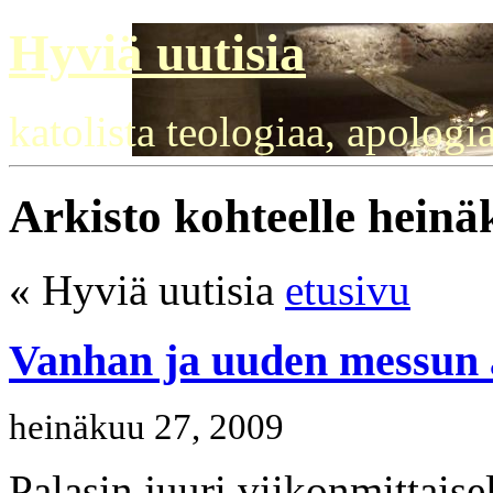
Hyviä uutisia
katolista teologiaa, apologi
Arkisto kohteelle hein
« Hyviä uutisia
etusivu
Vanhan ja uuden messun 
heinäkuu 27, 2009
Palasin juuri viikonmittaise