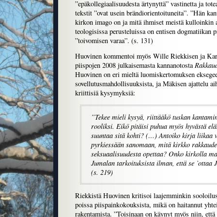
”epäkollegiaalisuudesta ärtynyttä” vastinetta ja to
tekstit ”ovat usein brändiorientoituneita”. ”Hän kant
kirkon imago on ja mitä ihmiset meistä kulloinkin a
teologisissa perusteluissa on entisen dogmatiikan 
”toivomisen varaa”. (s. 131)
Huovinen kommentoi myös Wille Riekkisen ja Kari
Rakkaud
piispojen 2008 julkaisemasta kannanotosta
Huovinen on eri mieltä luomiskertomuksen eksegeet
sovellutusmahdollisuuksista, ja Mäkisen ajattelu ai
kriittisiä kysymyksiä:
”Tekee mieli kysyä, riittääkö tuskan kantami
rooliksi. Eikö pitäisi puhua myös hyvästä el
suuntaa sitä kohti? (…) Antoiko kirja liikaa 
pyrkiessään sanomaan, mitä kirkko rakkaude
seksuaalisuudesta opettaa? Onko kirkolla m
Jumalan tarkoituksista ilman, että se ’ottaa
(s. 219)
Riekkistä Huovinen kritisoi laajemminkin sooloilus
poissa piispainkokouksista, mikä on haitannut yh
rakentamista. ”Toisinaan on käynyt myös niin, että