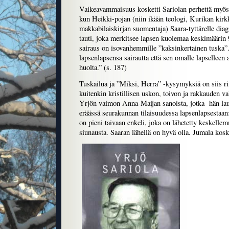
Vaikeavammaisuus kosketti Sariolan perhettä myös
kun Heikki-pojan (niin ikään teologi, Kurikan kirk
makkabilaiskirjan suomentaja) Saara-tyttärelle di
tauti, joka merkitsee lapsen kuolemaa keskimäärin
sairaus on isovanhemmille ”kaksinkertainen tuska”
lapsenlapsensa sairautta että sen omalle lapselleen 
huolta.” (s. 187)
Tuskailua ja ”Miksi, Herra” -kysymyksiä on siis ri
kuitenkin kristillisen uskon, toivon ja rakkauden va
Yrjön vaimon Anna-Maijan sanoista, jotka hän lau
eräässä seurakunnan tilaisuudessa lapsenlapsestaan: 
on pieni taivaan enkeli, joka on lähetetty keskelle
siunausta. Saaran lähellä on hyvä olla. Jumala kosk