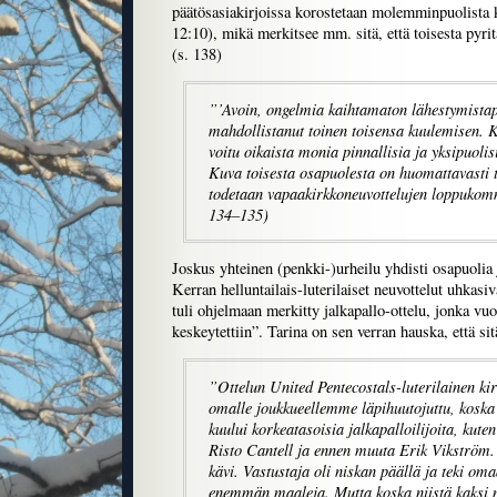
päätösasiakirjoissa korostetaan molemminpuolista
12:10), mikä merkitsee mm. sitä, että toisesta pyr
(s. 138)
”’Avoin, ongelmia kaihtamaton lähestymista
mahdollistanut toinen toisensa kuulemisen. 
voitu oikaista monia pinnallisia ja yksipuolis
Kuva toisesta osapuolesta on huomattavasti t
todetaan vapaakirkkoneuvottelujen loppukom
134–135)
Joskus yhteinen (penkki-)urheilu yhdisti osapuolia ja
Kerran helluntailais-luterilaiset neuvottelut uhkasi
tuli ohjelmaan merkitty jalkapallo-ottelu, jonka vu
keskeytettiin”. Tarina on sen verran hauska, että sitä
”Ottelun United Pentecostals-luterilainen kir
omalle joukkueellemme läpihuutojuttu, kosk
kuului korkeatasoisia jalkapalloilijoita, kute
Risto Cantell ja ennen muuta Erik Vikström. 
kävi. Vastustaja oli niskan päällä ja teki o
enemmän maaleja. Mutta koska niistä kaksi