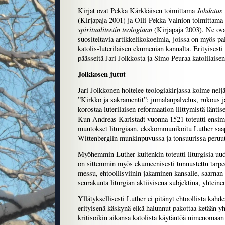
Johdatus 
Kirjat ovat Pekka Kärkkäisen toimittama
(Kirjapaja 2001) ja Olli-Pekka Vainion toimittama
spiritualiteetin teologiaan
(Kirjapaja 2003). Ne ova
suositeltavia artikkelikokoelmia, joissa on myös pa
katolis-luterilaisen ekumenian kannalta. Erityisesti
päässeitä Jari Jolkkosta ja Simo Peuraa katolilaisen
Jolkkosen jutut
Jari Jolkkonen hoitelee teologiakirjassa kolme neljä
”Kirkko ja sakramentit”: jumalanpalvelus, rukous j
korostaa luterilaisen reformaation liittymistä läntis
Kun Andreas Karlstadt vuonna 1521 toteutti ensimm
muutokset liturgiaan, ekskommunikoitu Luther saa
Wittenbergiin munkinpuvussa ja tonsuurissa peruu
Myöhemmin Luther kuitenkin toteutti liturgisia uudi
on sittemmin myös ekumeenisesti tunnustettu tarpee
messu, ehtoollisviinin jakaminen kansalle, saarna
seurakunta liturgian aktiivisena subjektina, yhteinen
Yllätyksellisesti Luther ei pitänyt ehtoollista ka
erityisenä käskynä eikä halunnut pakottaa ketään y
kritisoikin aikansa katolista käytäntöä nimenomaan 