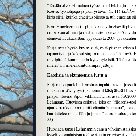
”Tänään alkoi viimeinen työvuoteni Helsingin piispa
Lähdön 
Rouva, työnohjaaja ja yksi ystävä.” (s. 11)
kirja siitä, kuinka emerituspiispasta tuli emerituspi
Eero Huovinen päätti pitää kirjaa viimeisestä piisp
on persoonallinen ja mukaansatempaava 335-sivuin
etenevät kuukausittain syyskuusta 2009 syyskuuhu
Kirja antaa hyvän kuvan siitä, mitä piispan arkee
tapaamisia ja kokouksia), mutta se sisältää myös 
mielipiteitä kuumistakin kysymyksistä. Tähän esitt
mielestäni mielenkiintoisimpia juttuja.
Katolisia ja ekumeenisia juttuja
Kirjan alkupuolella kerrotaan tapahtumasta, jossa it
muistan myös lyhyesti sanoneeni käsipäivää Huovist
piispan Teemu Sipon vihkiäisistä Turussa 5.9.2009.
Lehmann, Huovisen esikuva, joka on ”filosofis-teol
ajan virtauksia, ymmärtää elämän haurautta”, jota 
haastattelee mielellään ja jonka ”nauru kuuluu ja 
23)
Huovinen tapasi Lehmannin ennen vihkimystä sakas
kyseli suomalaisista teologeista ja erityisesti vanh