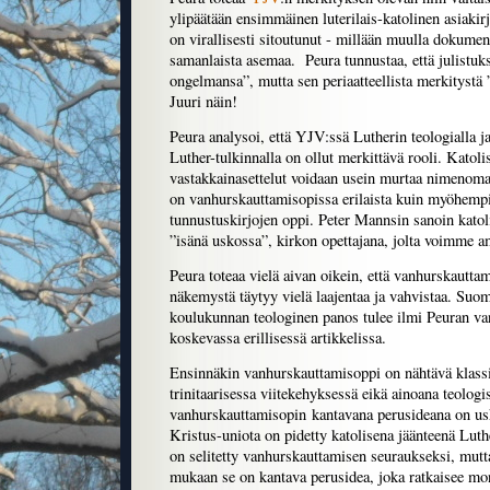
ylipäätään ensimmäinen luterilais-katolinen asiaki
on virallisesti sitoutunut - millään muulla dokumenti
samanlaista asemaa. Peura tunnustaa, että julistuk
ongelmansa”, mutta sen periaatteellista merkitystä 
Juuri näin!
Peura analysoi, että YJV:ssä Lutherin teologialla j
Luther-tulkinnalla on ollut merkittävä rooli. Katolis
vastakkainasettelut voidaan usein murtaa nimenomaa
on vanhurskauttamisopissa erilaista kuin myöhempie
tunnustuskirjojen oppi. Peter Mannsin sanoin katoli
”isänä uskossa”, kirkon opettajana, jolta voimme a
Peura toteaa vielä aivan oikein, että vanhurskautta
näkemystä täytyy vielä laajentaa ja vahvistaa. Suo
koulukunnan teologinen panos tulee ilmi Peuran v
koskevassa erillisessä artikkelissa.
Ensinnäkin vanhurskauttamisoppi on nähtävä klass
trinitaarisessa viitekehyksessä eikä ainoana teologi
vanhurskauttamisopin kantavana perusideana on usk
Kristus-uniota on pidetty katolisena jäänteenä Luther
on selitetty vanhurskauttamisen seuraukseksi, mut
mukaan se on kantava perusidea, joka ratkaisee mo