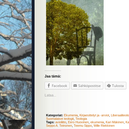
Jaa tämä:
Facebook
Sähköpostitse
Tulosta
Lataa...
Kategoriat:
Ekumenia
,
Kirjaesittelyt ja -arviot
,
Liberaaliteol
Suomalaiset teologit
,
Teologia
Tags:
avioliitto
,
Eero Huovinen
,
ekumenia
,
Kari Mäkinen
,
Ka
Seppo A. Teinonen
,
Teemu Sippo
,
Wille Riekkinen