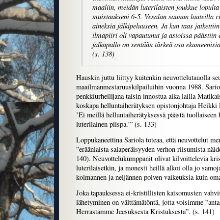
maaliin, meidän luterilaisten joukkue lopulta 
muistaakseni 6-5. Vesalan saunan lauteilla rii
aineksia jälkipeluuseen. Ja kun taas jatkettiin
ilmapiiri oli vapautunut ja asioissa päästiin 
jalkapallo on sentään tärkeä osa ekumeenisia
(s. 138)
Hauskin juttu liittyy kuitenkin neuvottelutauolla se
maailmanmestaruuskilpailuihin vuonna 1988. Sario
penkkiurheilijana taisin innostua aika lailla Matikai
koskapa helluntaiherätyksen opistonjohtaja Heikki L
’Ei meillä helluntaiherätyksessä päästä tuollaisee
luterilainen piispa.'” (s. 133)
Loppukaneettina Sariola toteaa, että neuvottelut mer
”eräänlaista salaperäisyyden verhon riisumista näide
140). Neuvottelukumppanit olivat kilvoittelevia kris
luterilaisetkin, ja monesti heillä alkoi olla jo samo
kolmannen ja neljännen polven vaikeuksia kuin oma
Joka tapauksessa ei-kristillisten katsomusten vahv
lähetyminen on välttämätöntä, jotta voisimme ”anta
Herrastamme Jeesuksesta Kristuksesta”. (s. 141)