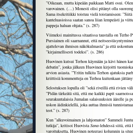
”Oikeaan, mutta kipeään paikkaan Matti osui. Olen 
varovainen. (…) Monesti olisi pitänyt olla suorempi
Sama itsekritiikki toistuu vielä toistamiseen: ”Siitä
kanteluasioissa saatan sanoa liian lempeästi ja viittee
pappeja haluan ohjata.” (s. 287)
Viimeksi mainitussa sitaatissa taustalla on Terho Pu
Pursiainen oli saarnannut, että neitseestäsyntymin
ajattelevan ihmisen näkökulmasta” ja että uskontu
”kirjaimellisesti todeksi”. (s. 286)
Huovinen kutsui Terhon käymään ja kävi hänen kans
debatin”, jonka jälkeen Huovinen kirjoitti tuomiokap
arvion asiasta. ”Yritin tulkita Terhon ajatuksia par
kriittisiä kommentteja en Terhoa kuitenkaan jättänyt
Selostuksen lopulla oli ”sekä riveillä että rivien väli
”Pidän tärkeätä sitä, että me kaikki papit saarno
seurakuntalaisia Jumalan salaisuuksien äärelle ja p
uskon äidinkielellä, joka auttaa ihmisiä tunnistama
teot.” (s. 287)
Kun ”alkuvoimainen ja lahjomaton” Sammeli Juntu
Sana
tutkija”, kritisoi Huovista
-lehdessä siitä, että
varoituksetta, Huovinen noteerasi kolumnin ja siteer