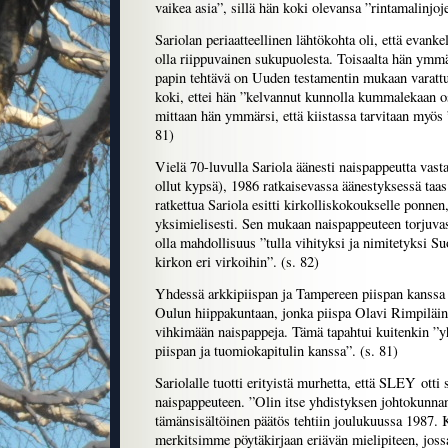
vaikea asia”, sillä hän koki olevansa ”rintamalinjoje
Sariolan periaatteellinen lähtökohta oli, että evankel
olla riippuvainen sukupuolesta. Toisaalta hän ymmä
papin tehtävä on Uuden testamentin mukaan varattu
koki, ettei hän ”kelvannut kunnolla kummalekaan o
mittaan hän ymmärsi, että kiistassa tarvitaan myös ”m
81)
Vielä 70-luvulla Sariola äänesti naispappeutta vasta
ollut kypsä), 1986 ratkaisevassa äänestyksessä taa
ratkettua Sariola esitti kirkolliskokoukselle ponnen
yksimielisesti. Sen mukaan naispappeuteen torjuvast
olla mahdollisuus ”tulla vihityksi ja nimitetyksi S
kirkon eri virkoihin”. (s. 82)
Yhdessä arkkipiispan ja Tampereen piispan kanssa 
Oulun hiippakuntaan, jonka piispa Olavi Rimpiläine
vihkimään naispappeja. Tämä tapahtui kuitenkin 
piispan ja tuomiokapitulin kanssa”. (s. 81)
Sariolalle tuotti erityistä murhetta, että SLEY otti
naispappeuteen. ”Olin itse yhdistyksen johtokunna
tämänsisältöinen päätös tehtiin joulukuussa 1987. 
merkitsimme pöytäkirjaan eriävän mielipiteen, jos