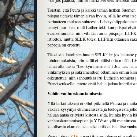
- tai jos päättää, niin se merkitsee efektiivisesti u
Toistan, että Peura ja kaikki tämän hetken Suomen
piispat tietävät tämän aivan hyvin, sillä he ovat it
periaatteen mukaan suhteessa Lähetyshiippakunt
tehnyt juuri sen, mitä Luther teki: kun piispat eivä
evankeliumista, niin vihitään omia piispoja. LHPK 
irtiottoa, mutta SELK totesi LHPK:n ottaneen sakr
pappeja on erotettu.
Tässä siis katolinen haaste SELK:lle: jos haluatte p
johdonmukaisia, niin teillä ei pitäisi olla mitään L
halua olla uusia ”Leo kymmenensiä”? Jos taas haluatt
vihkimyksen ja sakramenttien ottaminen omiin käsii
oikeutettua, niin sanoutukaa irti Lutherin toimista j
Franciscukselle, ettette enää halua jatkaa luterilais
Vähän vanhurskauttamisesta
Yllä tarkoitukseni ei ollut piikitellä Peuraa ja muit
vakava kysymys ekumeenisesta ja teologisesta joh
haluan antaa erityistä kiitosta siitä, kuinka hyvin hä
vanhurskauttamisopista ja YJV:stä yllä mainitussa a
katolisesta ekumeniasta sekä artikkelissa itse vanh
Peura toteaa
YJV
:n merkityksen olevan niin valtais