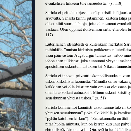
evankelisen liikkeen tulevaisuudesta.” (s. 118)
Sariola ei peittele kirjassa herätyskristillisiä juu
arvovalta, Sanasta kiinni pitäminen, kasteen lahja j
olleet niitä suuria lahjoja, joita olen saanut evankel
vastaan. Olen oppinut iloitsemaan siitä, että olen lut
117)
Luterilainen identiteetti ei kuitenkaan merkitse Sari
mihinkään ”muista kirkoista poikkeavaan luterilaisee
vaan päinvastoin Augsburgin tunnustus ”sitoo minu
johon saan julkisesti joka sunnuntai yhtyä jumalan
apostolisen uskontunnustuksen tai Nikean tunnustu
Sariola ei innostu privaattiuskonnollisuudesta vaan
uskon kirkollista luonnetta. ”Minulla on se vakaa aj
kaikkiaan voi olla kristitty vain omissa oloissaan ja 
omalla uskollani autuaaksi’. Minun uskoni kristittyn
seurakunnan yhteistä uskoa.” (s. 51)
Sariola kommentoi kauniisti uskontunnustuksen k
yhteisen seurakunnan” (joka alkukielellä ja katoli
”pyhän katolisen kirkon”): ”Seurakunnalla on äidin
pitää huolta minusta, kun on kerran kutsunut palve
ehtoollispöytään on avoin. Ota, syö ja juo! Jätä its