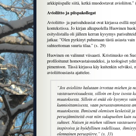
arkkipiispalle siitä, ketkä muodostavat avioliiton.” 
Avioliitto ja piispakollegat
Avioliitto- ja parisuhdeasiat ovat kirjassa esillä m
kontekstissa. Jo kirjan alkupuolella Huovinen huo
esityslistalla oli jälleen kerran kysymys parisuhte
jatkaa: ”Olen pyrkinyt puhumaan tästä asiasta vain h
suhteettoman suurta tilaa.” (s. 29)
Huovinen on valinnut viisaasti. Kristinusko on Suo
profiloitunut homovastaisuudeksi, ja teologiset ydin
pimentoon. Tässä kirjassa käy kuitenkin selväksi,
avioliittoasiasta ajattelee.
”Jos avioliitto halutaan irrottaa miehen ja n
vastavuoroisuudesta, silloin on kyse isosta ku
muutoksesta. Silloin ei enää ole kysymys vain
kunnioittamisesta, vaan perustavammasta an
muutoksesta. Ihmisenä olemisen keskeisiä ja
perusjännitteitä ovat niin sukupuolten kuin su
suhteet. Naisen ja miehen välinen vastavuor
inspiroiva ja hyödyllinen todellisuus, ihmisy
olennainen peruspiirre.” (s. 33)