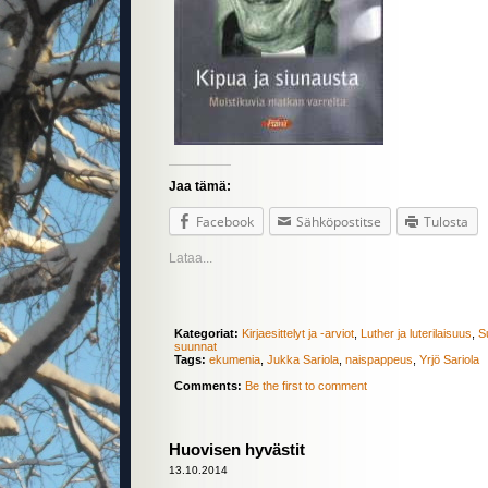
Jaa tämä:
Facebook
Sähköpostitse
Tulosta
Lataa...
Kategoriat:
Kirjaesittelyt ja -arviot
,
Luther ja luterilaisuus
,
S
suunnat
Tags:
ekumenia
,
Jukka Sariola
,
naispappeus
,
Yrjö Sariola
Comments:
Be the first to comment
Huovisen hyvästit
13.10.2014