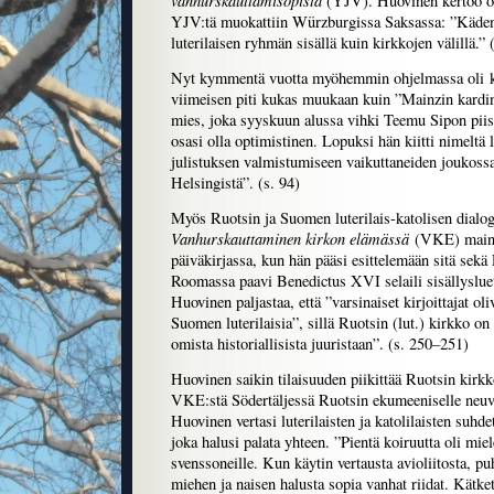
vanhurskauttamisopista
(YJV). Huovinen kertoo o
YJV:tä muokattiin Würzburgissa Saksassa: ”Käde
luterilaisen ryhmän sisällä kuin kirkkojen välillä.” 
Nyt kymmentä vuotta myöhemmin ohjelmassa oli ko
viimeisen piti kukas muukaan kuin ”Mainzin kard
mies, joka syyskuun alussa vihki Teemu Sipon pii
osasi olla optimistinen. Lopuksi hän kiitti nimeltä 
julistuksen valmistumiseen vaikuttaneiden joukos
Helsingistä”. (s. 94)
Myös Ruotsin ja Suomen luterilais-katolisen dialo
Vanhurskauttaminen kirkon elämässä
(VKE) maini
päiväkirjassa, kun hän pääsi esittelemään sitä sek
Roomassa paavi Benedictus XVI selaili sisällysluet
Huovinen paljastaa, että ”varsinaiset kirjoittajat oli
Suomen luterilaisia”, sillä Ruotsin (lut.) kirkko on
omista historiallisista juuristaan”. (s. 250–251)
Huovinen saikin tilaisuuden piikittää Ruotsin kirk
VKE:stä Södertäljessä Ruotsin ekumeeniselle neuv
Huovinen vertasi luterilaisten ja katolilaisten suhd
joka halusi palata yhteen. ”Pientä koiruutta oli mie
svenssoneille. Kun käytin vertausta avioliitosta, 
miehen ja naisen halusta sopia vanhat riidat. Kätke