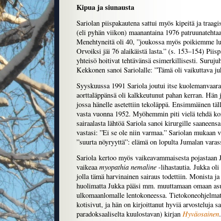
Kipua ja siunausta
Sariolan piispakautena sattui myös kipeitä ja traagis
(eli pyhän viikon) maanantaina 1976 patruunatehtaa
Menehtyneitä oli 40, ”joukossa myös poikiemme l
Orvoiksi jäi 76 alaikäistä lasta.” (s. 153–154) Piis
yhteisö hoitivat tehtävänsä esimerkillisesti. Surujuh
Kekkonen sanoi Sariolalle: ”Tämä oli vaikuttava juh
Syyskuussa 1991 Sariola joutui itse kuolemanvaar
aorttaläppänsä oli kalkkeutunut pahan kerran. Hän 
jossa hänelle asetettiin tekoläppä. Ensimmäinen täll
vasta vuonna 1952. Myöhemmin piti vielä tehdä ko
sairaalasta lähtöä Sariola sanoi kirurgille saaneensa
vastasi: ”Ei se ole niin varmaa.” Sariolan mukaan va
”suurta nöyryyttä”: elämä on lopulta Jumalan varas
Sariola kertoo myös vaikeavammaisesta pojastaan Ju
myopathia nemaline
vaikeaa
-lihastautia. Jukka o
jolla tämä harvinainen sairaus todettiin. Monista ja
huolimatta Jukka pääsi mm. muuttamaan omaan as
ulkomaanlomalle lentokoneessa. Tietokoneohjelmat 
kotisivut, ja hän on kirjoittanut hyviä arvosteluja s
Hyväosainen
paradoksaaliselta kuulostavan) kirjan
.