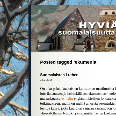
Posted tagged ‘ekumenia’
Suomalaisten Luther
15.2.2016
On aika palata kaukaisten kulttuurien maailmoista
luterilaisuuteen ja helsinkiläisen ekumeenisen teol
marraskuussa
esittelin
englanninkielisen johdatuks
tutkimukseen, mutta on meillä aiheesta suomenkieli
luettua kaksi, jotka kuuluvat samaan sarjaan. Kirj
yliopistollisina tenttikirjoina, mutta itse en koskaan 