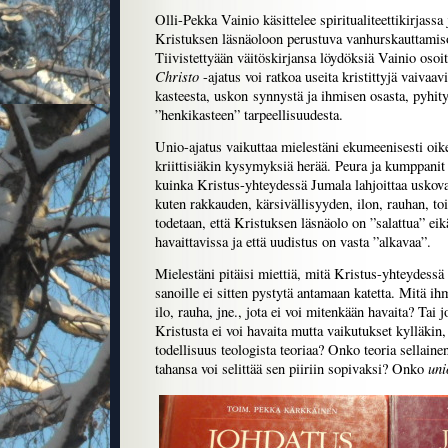
Olli-Pekka Vainio käsittelee spiritualiteettikirjassa
Kristuksen läsnäoloon perustuva vanhurskauttamis
Tiivistettyään väitöskirjansa löydöksiä Vainio osoi
Christo
-ajatus voi ratkoa useita kristittyjä vaivaa
kasteesta, uskon synnystä ja ihmisen osasta, pyhit
”henkikasteen” tarpeellisuudesta.
Unio-ajatus vaikuttaa mielestäni ekumeenisesti oik
kriittisiäkin kysymyksiä herää. Peura ja kumppanit 
kuinka Kristus-yhteydessä Jumala lahjoittaa uskova
kuten rakkauden, kärsivällisyyden, ilon, rauhan, toi
todetaan, että Kristuksen läsnäolo on ”salattua” eik
havaittavissa ja että uudistus on vasta ”alkavaa”.
Mielestäni pitäisi miettiä, mitä Kristus-yhteydessä
sanoille ei sitten pystytä antamaan katetta. Mitä ih
ilo, rauha, jne., jota ei voi mitenkään havaita? Tai j
Kristusta ei voi havaita mutta vaikutukset kylläkin
todellisuus teologista teoriaa? Onko teoria sellainen
uni
tahansa voi selittää sen piiriin sopivaksi? Onko