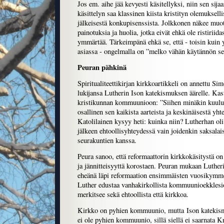
Jos em. aihe jää kevyesti käsitellyksi, niin sen si
käsittelyn saa klassinen kiista kristityn olemuksell
jälkeisestä konkupisenssista. Jolkkonen näkee muoto
painotuksia ja huolia, jotka eivät ehkä ole ristiriid
ymmärtää. Tärkeimpänä ehkä se, että - toisin kuin y
asiassa - ongelmalla on ”melko vähän käytännön se
Peuran pähkinä
Spiritualiteettikirjan kirkkoartikkeli on annettu Sim
lukijansa Lutherin Ison katekismuksen äärelle. Kast
kristikunnan kommuunioon: ”Siihen minäkin kuulun,
osallinen sen kaikista aarteista ja keskinäisestä yht
Katolilainen kysyy heti: kuinka niin? Lutherhan o
jälkeen ehtoollisyhteydessä vain joidenkin saksalai
seurakuntien kanssa.
Peura sanoo, että reformaattorin kirkkokäsitystä on
ja jännitteisyyttä korostaen. Peuran mukaan Luther
eheänä läpi reformaation ensimmäisten vuosikymme
Luther edustaa vanhakirkollista kommuunioekklesi
merkitsee sekä ehtoollista että kirkkoa.
Kirkko on pyhien kommuunio, mutta Ison katekis
ei ole pyhien kommuunio, sillä siellä ei saarnata Kri