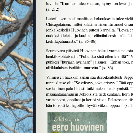
luvulla. ”Kun hän tulee vastaan, hymy on leveä ja sy
(s. 212)
Luterilaisen maailmanliiton kokouksesta tulee vielä
Chicagolainen, miltei kaksimetrinen Emanuel Grant
jonka keskellä Huovinen putosi kärryiltä. ”Leveä en
oudoksi kieleksi ja kuulin – elämäni ensimmäistä k
kielilläpuhumista.” (s. 85–86)
Seuraavana päivänä Huovinen halusi varmistaa asia
henkilökohtaisesti: ”Puhuitko sinä eilen kielillä?
puhkesi ”hurjaan hyrinään” ja sanoi: ”Enhän toki, 
afrikkalaisen isoäitini murretta.” (s. 86)
Viimeisen hauskan sanan saa itseoikeutetusti Sepp
tunnuslause oli: ”Se edistyy, joka eristyy.” Tätä oppi
sosiaalinen palo hidasti tutkimuksen edistymistä. ”
maanantaiaamuisin Jokioisista tiedekuntaan, hoiti l
vastaanotot, oppilaat ja kertoi vitsit. Palatessaan tii
hän toivotti kollegoille ’hyvää viikonloppua’.” (s. 1