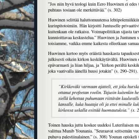
”Jos niin hyvä teologi kuin Eero Huovinen ei edes t
puhtaus tosiaan ole merkittävää.” (s. 302)
Huovinen selittää haluttomuutensa lehtipolemiikkiin 
kurinpitotoimiin. Hän kirjoitti Juntuselle privaattiv
kuitenkaan ole ratkaisu. Voimapolitiikan sijasta tarv
kunnioittavaa keskustelua.” Huovinen ja Juntunen s
toisiamme, vaikka emme kaikesta olleetkaan samaa 
Huovinen kertoo myös eräästä hauskasta tapauksesta
julkisesti oikein kirkon keskikäytävältä. Huovinen o
epävarmasti ja liian hiljaa, ja ”kirkon perältä keski
joka vaativalla äänellä huusi jotakin” (s. 290–291).
”Kirkkoväki varmaan ajatteli, ett joku hursk
ottanut profeetan roolin. Tajusin kuitenkin h
siellä kehottaa puhumaan riittävän kuuluvall
kansalle, kuka huutaja oli ja ettei minulle k
kirkossa uskalla esittää huomautuksia.” (s. 
Toinen hauska juttu koskee uudeksi Luterilaisen ma
valittua Munib Younania. ”Seuraavat seitsemän vuot
puhuva palestiinalainen.” (s. 308) Younan opiskeli