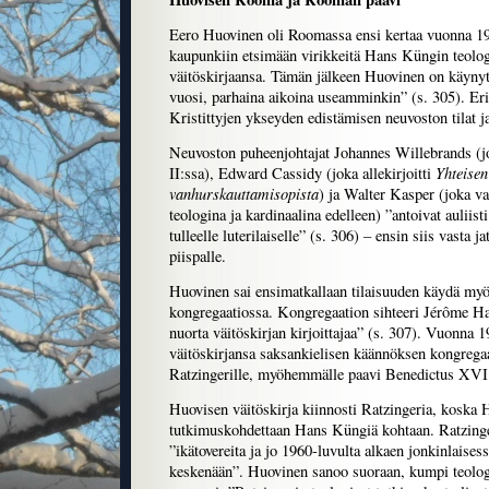
Eero Huovinen oli Roomassa ensi kertaa vuonna 1
kaupunkiin etsimään virikkeitä Hans Küngin teolog
väitöskirjaansa. Tämän jälkeen Huovinen on käyny
vuosi, parhaina aikoina useamminkin” (s. 305). Erit
Kristittyjen ykseyden edistämisen neuvoston tilat j
Neuvoston puheenjohtajat Johannes Willebrands (jo
Yhteisen
II:ssa), Edward Cassidy (joka allekirjoitti
vanhurskauttamisopista
) ja Walter Kasper (joka va
teologina ja kardinaalina edelleen) ”antoivat auliist
tulleelle luterilaiselle” (s. 306) – ensin siis vasta ja
piispalle.
Huovinen sai ensimatkallaan tilaisuuden käydä m
kongregaatiossa. Kongregaation sihteeri Jérôme H
nuorta väitöskirjan kirjoittajaa” (s. 307). Vuonna 
väitöskirjansa saksankielisen käännöksen kongregaa
Ratzingerille, myöhemmälle paavi Benedictus XVI:
Huovisen väitöskirja kiinnosti Ratzingeria, koska H
tutkimuskohdettaan Hans Küngiä kohtaan. Ratzinger
”ikätovereita ja jo 1960-luvulta alkaen jonkinlaisess
keskenään”. Huovinen sanoo suoraan, kumpi teolog