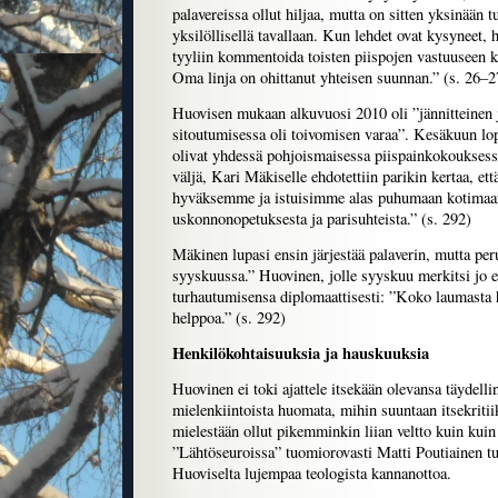
palavereissa ollut hiljaa, mutta on sitten yksinään t
yksilöllisellä tavallaan. Kun lehdet ovat kysyneet, 
tyyliin kommentoida toisten piispojen vastuuseen ku
Oma linja on ohittanut yhteisen suunnan.” (s. 26–2
Huovisen mukaan alkuvuosi 2010 oli ”jännitteinen j
sitoutumisessa oli toivomisen varaa”. Kesäkuun lo
olivat yhdessä pohjoismaisessa piispainkokouksess
väljä, Kari Mäkiselle ehdotettiin parikin kertaa, ett
hyväksemme ja istuisimme alas puhumaan kotimaan
uskonnonopetuksesta ja parisuhteista.” (s. 292)
Mäkinen lupasi ensin järjestää palaverin, mutta per
syyskuussa.” Huovinen, jolle syyskuu merkitsi jo e
turhautumisensa diplomaattisesti: ”Koko laumasta 
helppoa.” (s. 292)
Henkilökohtaisuuksia ja hauskuuksia
Huovinen ei toki ajattele itsekään olevansa täydellin
mielenkiintoista huomata, mihin suuntaan itsekriti
mielestään ollut pikemminkin liian veltto kuin kuin 
”Lähtöseuroissa” tuomiorovasti Matti Poutiainen t
Huoviselta lujempaa teologista kannanottoa.