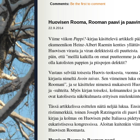
Comments:
Be the first to comment
Huovisen Rooma, Rooman paavi ja paavi
22.9.2014
Pappi?
Viime viikon
-kirjaa käsittelevä artikkeli pä
ekumeenikon Heinz-Albert Raemin kenties yllättä
Huovisen virasta ja viran defekteistä eli puutteista
päin, että ”meillä kaikilla on omat puutteemme ja 
olla katolisten pappien ja piispojen defektit?
Vastaus selviää toisesta Huovis-teoksesta, vuonn
Avoin taivas
kirjasta nimeltä
. Sen viimeinen luku 
Roomani”, ja se käsittelee nimensä mukaisesti H
ja -suhteita. Myös kirjan toiseksi, kolmanneksi ja n
ovat katolisesta näkökulmasta erityisen mielenkiinto
Tässä artikkelissa esittelen näitä neljää lukua. Ens
ristinmerkkiä, toinen Joseph Ratzingerin eli paavi
kirjaa ja kolmas on Huovisen puhe Italiassa pidetys
eukaristisessa kongressissa. Aloitan kuitenkin viim
Huovisen Roomasta.
Huovisen Rooma ja Rooman paavi