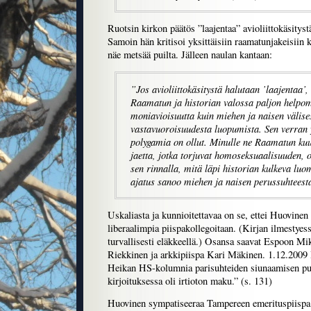
Ruotsin kirkon päätös ”laajentaa” avioliittokäsityst
Samoin hän kritisoi yksittäisiin raamatunjakeisiin kes
näe metsää puilta. Jälleen naulan kantaan:
”Jos avioliittokäsitystä halutaan ’laajentaa’,
Raamatun ja historian valossa paljon helpo
moniavioisuutta kuin miehen ja naisen välise
vastavuoroisuudesta luopumista. Sen verran
polygamia on ollut. Minulle ne Raamatun kuus
jaetta, jotka torjuvat homoseksuaalisuuden, o
sen rinnalla, mitä läpi historian kulkeva luo
ajatus sanoo miehen ja naisen perussuhteesta
Uskaliasta ja kunnioitettavaa on se, ettei Huovinen 
liberaalimpia piispakollegoitaan. (Kirjan ilmestyes
turvallisesti eläkkeellä.) Osansa saavat Espoon 
Riekkinen ja arkkipiispa Kari Mäkinen. 1.12.2009 
Heikan HS-kolumnia parisuhteiden siunaamisen pu
kirjoituksessa oli irtioton maku.” (s. 131)
Huovinen sympatiseeraa Tampereen emerituspiispa