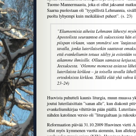
Tuomo Mannermaasta, joka ei ollut jaksanut matkus
Saarna puolestaan oli ”tyypillistä Lehmannia, sisäl
puolta lyhyempi kuin meikäläiset puheet”. (s. 23)
”Ekumeenisia aiheita Lehmann lähestyi myönt
Apostolista seuraantoa eli suksessiota hän ei
piispan virkaan, vaan ymmärsi sen ’laajassa
tavalla, jonka luterilaisetkin saattavat omaks
että evankeliumin totuus säilyy ja esitetään v
aikamme ihmisille. Ollaan samassa ketjussa,
Jeesuksesta. ’Olemme monessa asiassa lähe
luterilaista kirkkoa – ja toisella tavalla lähe
ortodoksista kirkkoa. Täällä elää yhä vahva k
23–24)
Huovista puhutteli kaunis liturgia, muun muassa yk
joutui luterilaisittain ”sanan alle”, kun diakonit piti
evankeliumikirjaa vihittävän pään päällä. Luterilai
nähden katolinen versio oli ”liturgialtaan ja rukouk
Reformaation päivää 31.10.2009 Huovinen vietti Au
ollut myös kymmenen vuotta aiemmin, kun allekirjo