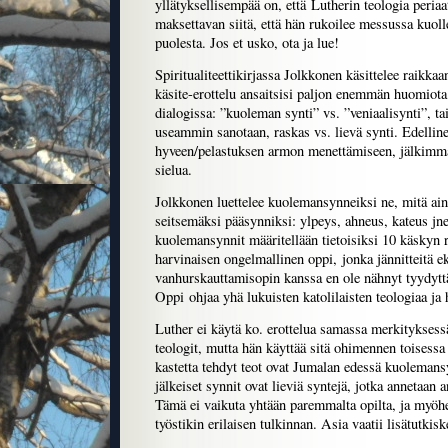
yllätyksellisempää on, että Lutherin teologia periaat
maksettavan siitä, että hän rukoilee messussa kuoll
puolesta. Jos et usko, ota ja lue!
Spiritualiteettikirjassa Jolkkonen käsittelee raikkaa
käsite-erottelu ansaitsisi paljon enemmän huomiota 
dialogissa: ”kuoleman synti” vs. ”veniaalisynti”, ta
useammin sanotaan, raskas vs. lievä synti. Edellin
hyveen/pelastuksen armon menettämiseen, jälkimmä
sielua.
Jolkkonen luettelee kuolemansynneiksi ne, mitä ai
seitsemäksi pääsynniksi: ylpeys, ahneus, kateus jn
kuolemansynnit määritellään tietoisiksi 10 käskyn
harvinaisen ongelmallinen oppi, jonka jännitteitä 
vanhurskauttamisopin kanssa en ole nähnyt tyydyttä
Oppi ohjaa yhä lukuisten katolilaisten teologiaa ja 
Luther ei käytä ko. erottelua samassa merkityksessä
teologit, mutta hän käyttää sitä ohimennen toisess
kastetta tehdyt teot ovat Jumalan edessä kuolemans
jälkeiset synnit ovat lieviä syntejä, jotka annetaan
Tämä ei vaikuta yhtään paremmalta opilta, ja myöhe
työstikin erilaisen tulkinnan. Asia vaatii lisätutkisk