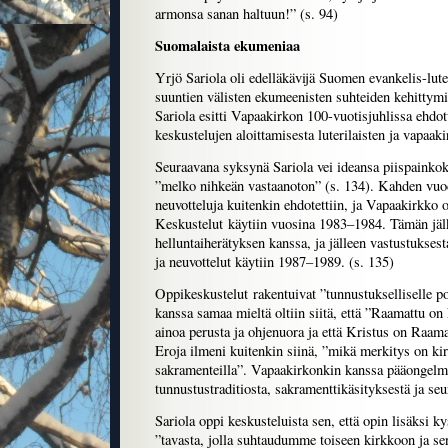
armonsa sanan haltuun!” (s. 94)
Suomalaista ekumeniaa
Yrjö Sariola oli edelläkävijä Suomen evankelis-lute
suuntien välisten ekumeenisten suhteiden kehitty
Sariola esitti Vapaakirkon 100-vuotisjuhlissa ehdot
keskustelujen aloittamisesta luterilaisten ja vapaakir
Seuraavana syksynä Sariola vei ideansa piispainkok
”melko nihkeän vastaanoton” (s. 134). Kahden vuod
neuvotteluja kuitenkin ehdotettiin, ja Vapaakirkko o
Keskustelut käytiin vuosina 1983–1984. Tämän jäl
helluntaiherätyksen kanssa, ja jälleen vastustukses
ja neuvottelut käytiin 1987–1989. (s. 135)
Oppikeskustelut rakentuivat ”tunnustukselliselle po
kanssa samaa mieltä oltiin siitä, että ”Raamattu on 
ainoa perusta ja ohjenuora ja että Kristus on Raa
Eroja ilmeni kuitenkin siinä, ”mikä merkitys on kirko
sakramenteilla”. Vapaakirkonkin kanssa pääongelmat
tunnustustraditiosta, sakramenttikäsityksestä ja seu
Sariola oppi keskusteluista sen, että opin lisäksi ky
”tavasta, jolla suhtaudumme toiseen kirkkoon ja se