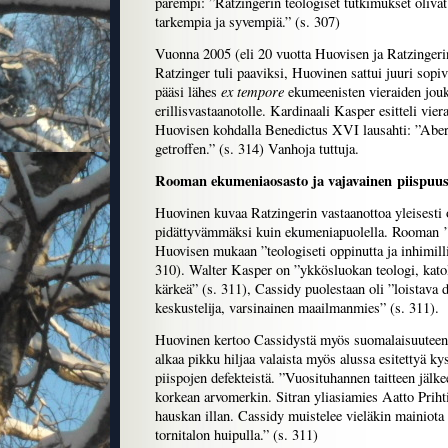
parempi: ”Ratzingerin teologiset tutkimukset olivat
tarkempia ja syvempiä.” (s. 307)
Vuonna 2005 (eli 20 vuotta Huovisen ja Ratzingeri
Ratzinger tuli paaviksi, Huovinen sattui juuri sopiv
ex tempore
pääsi lähes
ekumeenisten vieraiden jou
erillisvastaanotolle. Kardinaali Kasper esitteli viera
Huovisen kohdalla Benedictus XVI lausahti: ”Aber
getroffen.” (s. 314) Vanhoja tuttuja.
Rooman ekumeniaosasto ja vajavainen piispuu
Huovinen kuvaa Ratzingerin vastaanottoa yleisesti o
pidättyvämmäksi kuin ekumeniapuolella. Rooman 
Huovisen mukaan ”teologiseti oppinutta ja inhimilli
310). Walter Kasper on ”ykkösluokan teologi, kato
kärkeä” (s. 311), Cassidy puolestaan oli ”loistava d
keskustelija, varsinainen maailmanmies” (s. 311).
Huovinen kertoo Cassidystä myös suomalaisuuteen l
alkaa pikku hiljaa valaista myös alussa esitettyä k
piispojen defekteistä. ”Vuosituhannen taitteen jälk
korkean arvomerkin. Sitran yliasiamies Aatto Prihti
hauskan illan. Cassidy muistelee vieläkin mainiot
tornitalon huipulla.” (s. 311)