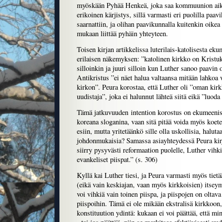
myöskään Pyhää Henkeä, joka saa kommuunion aik
erikoinen kärjistys, sillä varmasti eri puolilla paav
saarnattiin, ja olihan paavikunnalla kuitenkin oikea
mukaan liittää pyhäin yhteyteen.
Toisen kirjan artikkelissa luterilais-katolisesta eku
erilaisen näkemyksen: ”katolinen kirkko on Kristuk
silloinkin ja juuri silloin kun Luther sanoo paavin 
Antikristus ”ei näet halua valtaansa mitään lahkoa 
kirkon”. Peura korostaa, että Luther oli ”oman kirk
uudistaja”, joka ei halunnut lähteä siitä eikä ”luoda
Tämä jatkuvuuden intention korostus on ekumeenises
koreana sloganina, vaan sitä pitää voida myös koetel
esiin, mutta yritetäänkö sille olla uskollisia, haluta
johdonmukaisia? Samassa asiayhteydessä Peura kirj
siirry pysyvästi reformaation puolelle, Luther vihk
evankeliset piispat.” (s. 306)
Kyllä kai Luther tiesi, ja Peura varmasti myös tietä
(eikä vain keskiajan, vaan myös kirkkoisien) its
voi vihkiä vain toinen piispa, ja piispojen on oltava
piispoihin. Tämä ei ole mikään ekstralisä kirkkoon
konstituution ydintä: kukaan ei voi päättää, että mi