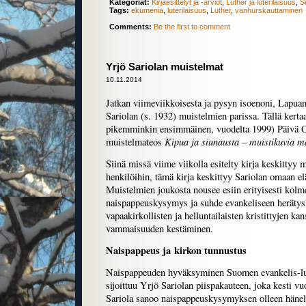
Kategoriat:
Kirjaesittelyt ja -arviot
,
Luther ja luterilaisuus
,
S
Tags:
ekumenia
,
luterilaisuus
,
Luther
,
vanhurskauttaminen
Comments:
Be the first to comment
Yrjö Sariolan muistelmat
10.11.2014
Jatkan viimeviikkoisesta ja pysyn isoenoni, Lapua
Sariolan (s. 1932) muistelmien parissa. Tällä kerta
pikemminkin ensimmäinen, vuodelta 1999) Päivä 
Kipua ja siunausta – muistikuvia m
muistelmateos
Siinä missä viime viikolla esitelty kirja keskittyy 
henkilöihin, tämä kirja keskittyy Sariolan omaan e
Muistelmien joukosta nousee esiin erityisesti kolme
naispappeuskysymys ja suhde evankeliseen herätysl
vapaakirkollisten ja helluntailaisten kristittyjen ka
vammaisuuden kestäminen.
Naispappeus ja kirkon tunnustus
Naispappeuden hyväksyminen Suomen evankelis-lut
sijoittuu Yrjö Sariolan piispakauteen, joka kesti v
Sariola sanoo naispappeuskysymyksen olleen hänelle