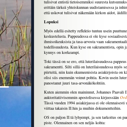
tulisivat entistä tietoisemmiksi suuresta kutsumuk
erittäin tärkeä yhteiskunnan uudistamisessa ja inhim
että uskovat tulisivat näkemään kirkon aidot, äidilli
Lopuksi
Myös edellä esitetty reflektio tuntuu usein puuttunee
keskustelusta. Pappeudessa ei ole kyse sosiaalisest
ihmisoikeuksista ja tasa-arvosta vaan sakramentaali
todellisuudesta. Kun kyse on sakramentista, opin 
kynnys on korkeampi.
Toki tässä on se ero, että luterilaisuudessa pappeus 
sakramentti. Silti sillä on luterilaisuudessa myös s
piirteitä, niin kuin ekumeenisista asiakirjoista on k
olisi siis enemmän voinut pohtia. Kovin usein luter
panostanut juuri tasa-arvonäkökohtiin.
Kuten aiemmin olen maininnut, Johannes Paavali II 
Ordi
auktoritatiivisemmin apostolisessa kirjeessään
Tässä vuoden 1994 asiakirjassa ei ole olennaisesti 
viittaa takaisin II:hin ja muihin dokumentteihin.
OS on paljon II:tä lyhyempi, ja sen tarkoitus on pa
piste. Olennainen on sen neljäs kohta: