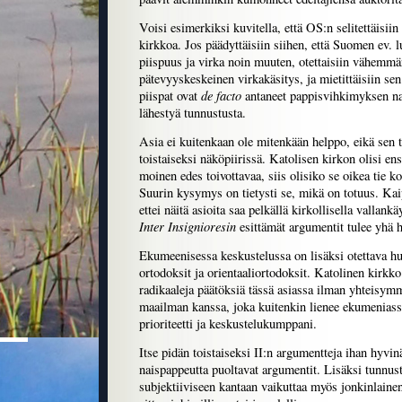
Voisi esimerkiksi kuvitella, että OS:n selitettäisii
kirkkoa. Jos päädyttäisiin siihen, että Suomen ev. l
piispuus ja virka noin muuten, otettaisiin vähemmä
pätevyyskeskeinen virkakäsitys, ja mietittäisiin sen 
de facto
piispat ovat
antaneet pappisvihkimyksen nais
lähestyä tunnustusta.
Asia ei kuitenkaan ole mitenkään helppo, eikä sen 
toistaiseksi näköpiirissä. Katolisen kirkon olisi ens
moinen edes toivottavaa, siis olisiko se oikea tie ko
Suurin kysymys on tietysti se, mikä on totuus. Ka
ettei näitä asioita saa pelkällä kirkollisella vallank
Inter Insignioresin
esittämät argumentit tulee yhä h
Ekumeenisessa keskustelussa on lisäksi otettava 
ortodoksit ja orientaaliortodoksit. Katolinen kirkk
radikaaleja päätöksiä tässä asiassa ilman yhteisym
maailman kanssa, joka kuitenkin lienee ekumeni
prioriteetti ja keskustelukumppani.
Itse pidän toistaiseksi II:n argumentteja ihan hyvi
naispappeutta puoltavat argumentit. Lisäksi tunnust
subjektiiviseen kantaan vaikuttaa myös jonkinlainen 