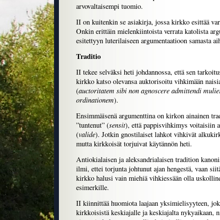
arvovaltaisempi tuomio.
II on kuitenkin se asiakirja, jossa kirkko esittää va
Onkin erittäin mielenkiintoista verrata katolista ar
esitettyyn luterilaiseen argumentaatioon samasta ai
Traditio
II tekee selväksi heti johdannossa, että sen tarkoitus
kirkko katso olevansa auktorisoitu vihkimään naisi
auctoritatem sibi non agnoscere admittendi muli
(
ordinationem
).
Ensimmäisenä argumenttina on kirkon ainainen trad
sensit
”tuntenut” (
), että pappisvihkimys voitaisiin a
valide
(
). Jotkin gnostilaiset lahkot vihkivät alkukir
mutta kirkkoisät torjuivat käytännön heti.
Antiokialaisen ja aleksandrialaisen tradition kano
ilmi, ettei torjunta johtunut ajan hengestä, vaan siit
kirkko halusi vain miehiä vihkiessään olla uskollin
esimerkille.
II kiinnittää huomiota laajaan yksimielisyyteen, jok
kirkkoisistä keskiajalle ja keskiajalta nykyaikaan, n