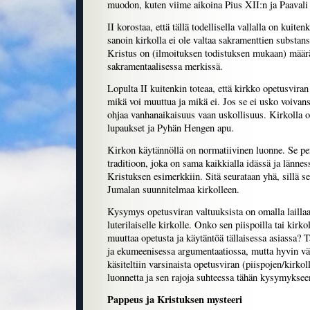
muodon, kuten viime aikoina Pius XII:n ja Paavali 
II korostaa, että tällä todellisella vallalla on kuite
sanoin kirkolla ei ole valtaa sakramenttien substans
Kristus on (ilmoituksen todistuksen mukaan) määrä
sakramentaalisessa merkissä.
Lopulta II kuitenkin toteaa, että kirkko opetusviran 
mikä voi muuttua ja mikä ei. Jos se ei usko voivansa
ohjaa vanhanaikaisuus vaan uskollisuus. Kirkolla 
lupaukset ja Pyhän Hengen apu.
Kirkon käytännöllä on normatiivinen luonne. Se p
traditioon, joka on sama kaikkialla idässä ja lännes
Kristuksen esimerkkiin. Sitä seurataan yhä, sillä 
Jumalan suunnitelmaa kirkolleen.
Kysymys opetusviran valtuuksista on omalla laillaa
luterilaiselle kirkolle. Onko sen piispoilla tai kirk
muuttaa opetusta ja käytäntöä tällaisessa asiassa? T
ja ekumeenisessa argumentaatiossa, mutta hyvin vä
käsiteltiin varsinaista opetusviran (piispojen/kirko
luonnetta ja sen rajoja suhteessa tähän kysymyksee
Pappeus ja Kristuksen mysteeri