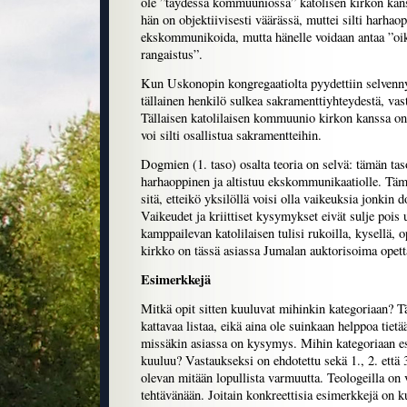
ole ”täydessä kommuuniossa” katolisen kirkon ka
hän on objektiivisesti väärässä, muttei silti harhao
ekskommunikoida, mutta hänelle voidaan antaa ”o
rangaistus”.
Kun Uskonopin kongregaatiolta pyydettiin selvenny
tällainen henkilö sulkea sakramenttiyhteydestä, vast
Tällaisen katolilaisen kommuunio kirkon kanssa on
voi silti osallistua sakramentteihin.
Dogmien (1. taso) osalta teoria on selvä: tämän tas
harhaoppinen ja altistuu ekskommunikaatiolle. Tämä
sitä, etteikö yksilöllä voisi olla vaikeuksia jonki
Vaikeudet ja kriittiset kysymykset eivät sulje poi
kamppailevan katolilaisen tulisi rukoilla, kysellä, o
kirkko on tässä asiassa Jumalan auktorisoima opett
Esimerkkejä
Mitkä opit sitten kuuluvat mihinkin kategoriaan? T
kattavaa listaa, eikä aina ole suinkaan helppoa tiet
missäkin asiassa on kysymys. Mihin kategoriaan es
kuuluu? Vastaukseksi on ehdotettu sekä 1., 2. että 3
olevan mitään lopullista varmuutta. Teologeilla on v
tehtävänään. Joitain konkreettisia esimerkkejä on k