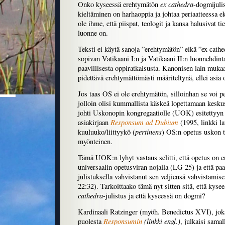
ex cathedra
Onko kyseessä erehtymätön
-dogmijuli
kieltäminen on harhaoppia ja johtaa periaatteessa 
ole ihme, että piispat, teologit ja kansa halusivat 
luonne on.
Teksti ei käytä sanoja ”erehtymätön” eikä ”ex cathe
sopivan Vatikaani I:n ja Vatikaani II:n luonnehdin
paavillisesta oppiratkaisusta. Kanonisen lain muka
pidettävä erehtymättömästi määriteltynä, ellei asia 
Jos taas OS ei ole erehtymätön, silloinhan se voi pe
jolloin olisi kummallista käskeä lopettamaan kesk
johti Uskonopin kongregaatiolle (UOK) esitettyyn 
Responsum ad Dubium
asiakirjaan
(1995, linkki la
pertinens
kuuluuko/liittyykö (
) OS:n opetus uskon ta
myönteinen.
Tämä UOK:n lyhyt vastaus selitti, että opetus on e
universaalin opetusviran nojalla (LG 25) ja että pa
julistuksella vahvistanut sen veljiensä vahvistamis
22:32). Tarkoittaako tämä nyt sitten sitä, että kys
cathedra
-julistus ja että kyseessä on dogmi?
Kardinaali Ratzinger (myöh. Benedictus XVI), jok
Responsumin
(linkki engl.)
puolesta
, julkaisi sama