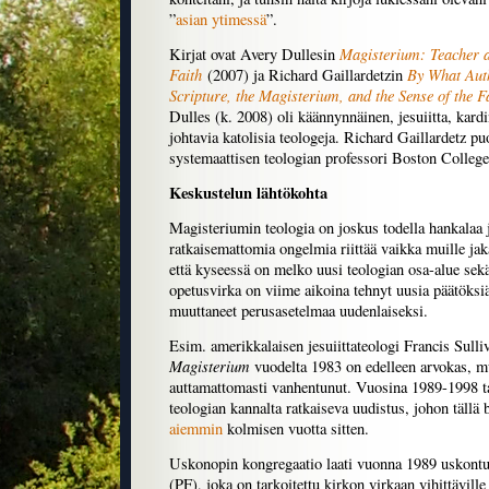
”
asian ytimessä
”.
Magisterium: Teacher a
Kirjat ovat Avery Dullesin
Faith
By What Aut
(2007) ja Richard Gaillardetzin
Scripture, the Magisterium, and the Sense of the Fa
Dulles (k. 2008) oli käännynnäinen, jesuiitta, kard
johtavia katolisia teologeja. Richard Gaillardetz pu
systemaattisen teologian professori Boston College
Keskustelun lähtökohta
Magisteriumin teologia on joskus todella hankalaa 
ratkaisemattomia ongelmia riittää vaikka muille ja
että kyseessä on melko uusi teologian osa-alue sekä 
opetusvirka on viime aikoina tehnyt uusia päätöksiä 
muuttaneet perusasetelmaa uudenlaiseksi.
Esim. amerikkalaisen jesuiittateologi Francis Sulli
Magisterium
vuodelta 1983 on edelleen arvokas, mu
auttamattomasti vanhentunut. Vuosina 1989-1998 t
teologian kannalta ratkaiseva uudistus, johon tällä b
aiemmin
kolmisen vuotta sitten.
Uskonopin kongregaatio laati vuonna 1989 uskon
(PF), joka on tarkoitettu kirkon virkaan vihittäville 