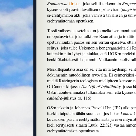
Romanossa
Respon
kirjeen
, joka selitti tarkemmin
magiste
kyseessä oli paavin tavallisen opetusviran (
ei-erehtymätön akti, joka vahvisti tavallisen ja uni
erehtymättömän opetuksen.
Tässä vaiheessa asetelma on jo melkoisen monimut
on opetusvirka, joka tulkitsee Raamattua ja traditio
opetusvirankin päätös on sen verran epäselvä, että si
selitys, joka tulee Uskonopin kongregaatiolta eli 
kuitenkin niin lyhyt ja niukka, että UOK:n prefekti 
henkilökohtaisesti laajemmin Vatikaanin puolivirall
Merkillepantava asia on se, että mitä täydempi selit
dokumentin muodollinen arvovalta. Ei esimerkiksi o
mieltä Ratzingerin teologisen mielipiteen kanssa: 
The Gift of Infallibility
O’Connor kirjassa
, jossa 
OS:n luontevimmaksi tulkinnaksi sen, että kyseess
cathedra
-julistus (s. 116).
OS:n tekstin ja Johannes Paavali II:n (JP2) alkuper
Lumen G
itsekin taipuisin tähän suuntaan: jos lukee
kuvauksen paavin erehtymättömästä ja ei-erehtymä
kieli (erityisesti sitaatti Luuk. 22:32!) vastaa ni
erehtymättömästä opetuksesta.