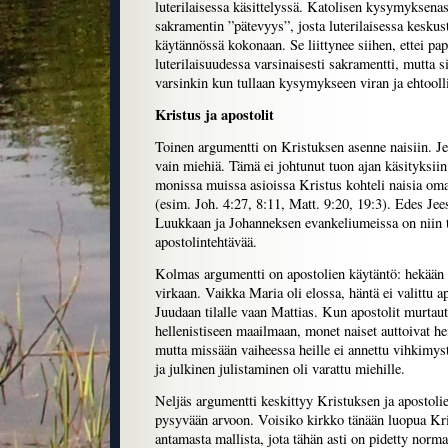
luterilaisessa käsittelyssä. Katolisen kysymyksena
sakramentin ”pätevyys”, josta luterilaisessa keskust
käytännössä kokonaan. Se liittynee siihen, ettei pap
luterilaisuudessa varsinaisesti sakramentti, mutta sil
varsinkin kun tullaan kysymykseen viran ja ehtooll
Kristus ja apostolit
Toinen argumentti on Kristuksen asenne naisiin. Jee
vain miehiä. Tämä ei johtunut tuon ajan käsityksii
monissa muissa asioissa Kristus kohteli naisia oma
(esim. Joh. 4:27, 8:11, Matt. 9:20, 19:3). Edes Jees
Luukkaan ja Johanneksen evankeliumeissa on niin t
apostolintehtävää.
Kolmas argumentti on apostolien käytäntö: hekään e
virkaan. Vaikka Maria oli elossa, häntä ei valittu a
Juudaan tilalle vaan Mattias. Kun apostolit murtaut
hellenistiseen maailmaan, monet naiset auttoivat he
mutta missään vaiheessa heille ei annettu vihkimys
ja julkinen julistaminen oli varattu miehille.
Neljäs argumentti keskittyy Kristuksen ja apostol
pysyvään arvoon. Voisiko kirkko tänään luopua Kri
antamasta mallista, jota tähän asti on pidetty norma