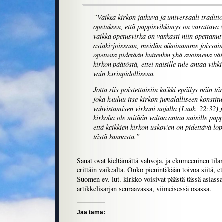
”Vaikka kirkon jatkuva ja universaali traditio
opetuksen, että pappisvihkimys on varattava 
vaikka opetusvirka on vankasti niin opettanut
asiakirjoissaan, meidän aikoinamme joissain
opetusta pidetään kuitenkin yhä avoimena väitt
kirkon päätöstä, ettei naisille tule antaa vih
vain kurinpidollisena.
Jotta siis poistettaisiin kaikki epäilys näin tä
joka kuuluu itse kirkon jumalalliseen konstitu
vahvistamisen virkani nojalla (Luuk. 22:32) ju
kirkolla ole mitään valtaa antaa naisille pap
että kaikkien kirkon uskovien on pidettävä lopu
tästä kannasta.
”
Sanat ovat kieltämättä vahvoja, ja ekumeeninen tila
erittäin vaikealta. Onko pienintäkään toivoa siitä, e
Suomen ev.-lut. kirkko voisivat päästä tässä asiass
artikkelisarjan seuraavassa, viimeisessä osassa.
Jaa tämä: