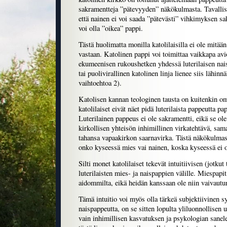
sakramentteja ”pätevyyden” näkökulmasta. Tavallisest
että nainen ei voi saada ”pätevästi” vihkimyksen sa
voi olla ”oikea” pappi.
Tästä huolimatta monilla katolilaisilla ei ole mitää
vastaan. Katolinen pappi voi toimittaa vaikkapa avi
ekumeenisen rukoushetken yhdessä luterilaisen nai
tai puolivirallinen katolinen linja lienee siis lähinnä
vaihtoehtoa 2).
Katolisen kannan teologinen tausta on kuitenkin om
katolilaiset eivät näet pidä luterilaista pappeutta p
Luterilainen pappeus ei ole sakramentti, eikä se ol
kirkollisen yhteisön inhimillinen virkatehtävä, sam
tahansa vapaakirkon saarnavirka. Tästä näkökulmasta 
onko kyseessä mies vai nainen, koska kyseessä ei 
Silti monet katolilaiset tekevät intuitiivisen (jotkut
luterilaisten mies- ja naispappien välille. Miespapi
aidommilta, eikä heidän kanssaan ole niin vaivautu
Tämä intuitio voi myös olla tärkeä subjektiivinen s
naispappeutta, on se sitten lopulta yliluonnollisen 
vain inhimillisen kasvatuksen ja psykologian sanele