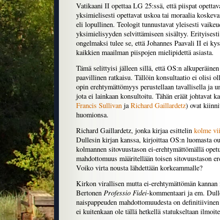
Vatikaani II opettaa LG 25:ssä, että piispat opetta
yksimielisesti opettavat uskoa tai moraalia koskeva
eli lopullinen. Teologit tunnustavat yleisesti vaikeu
yksimielisyyden selvittämiseen sisältyy. Erityises
ongelmaksi tulee se, että Johannes Paavali II ei ky
kaikkien maailman piispojen mielipidettä asiasta.
Tämä selittyisi jälleen sillä, että OS:n alkuperäinen
paavillinen ratkaisu. Tällöin konsultaatio ei olisi o
opin erehtymättömyys perustellaan tavallisella ja un
jota ei lainkaan konsultoitu. Tähän eräät johtavat ka
Francis Sullivan
ja
Richard Gaillardetz
) ovat kiinni
huomionsa.
Richard Gaillardetz, jonka kirjaa esittelin
kolme vii
Dullesin kirjan kanssa, kirjoittaa OS:n luomasta oud
kolmannen sitovuustason ei-erehtymättömällä opet
mahdottomuus määritellään toisen sitovuustason er
Voiko virta nousta lähdettään korkeammalle?
Kirkon virallisen mutta ei-erehtymättömän kannan
Professio Fidei
Bertonen
-kommentaari ja em. Dulle
naispappeuden mahdottomuudesta on definitiivinen 
ei kuitenkaan ole tällä hetkellä statukseltaan ilmoit