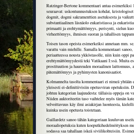
Ratzinger-Bertone kommentaari antaa esimerkiksi 
seuraavat: uskontunnustuksen kohdat, kristologiset
dogmit, dogmi sakramenttien asetuksesta ja vaikut
substantiaalinen läsnäolo eukaristiassa ja eukaristi
primaatti ja erehtymättömyys, perisynti, sielun k
virheettömyys, ihmisen suoran ja tahallisen tappam
Toisen tason opeista esimerkeiksi annetaan mm. se
varattu vain miehille. Samalla kommentaari sanoo, 
periaatteessa nousta ykköstasolle, niin kuin oppi pa
erehtymättömyydestä teki Vatikaani I:ssä. Muita es
prostituution ja haureuden moraalinen laittomuus, 
pätemättömyys ja pyhimysten kanonisaatiot.
Kolmannelta tasolta kommentaari ei nimeä yhtään e
yleisesti ei-definitiivisiin opetusviran opetuksiin.
johtuu kategorian laajuudesta: tällaisia oppeja on va
Niiden auktoriteetin taso vaihtelee myös tämän kate
velvoittavuus käy ilmi asiakirjan luonteesta, kielelli
kuinka usein opetusta toistetaan.
Gaillardetz sanoo tähän kategoriaan kuuluvan useita
moraaliopetuksia kuten koeputkihedelmöityksen mor
sodassa saa tahallaan iskeä siviilikohteisiin. Esim