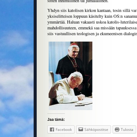
sitten inhimillinen tai jumalallinen.
Yhdyn siis katolisen kirkon kantaan, tosin sillä vara
yksiselitteisen loppuun käsitelty kuin OS:n sanamu
ymmärtää. Haluan vakaasti uskoa katolis-luterilai
mahdollisuuteen, emmekä saa missään tapauksessa 
siis vastuullisen teologisen ja ekumeenisen dialogin
Jaa tämä:
Facebook
Sähköpostitse
Tulosta