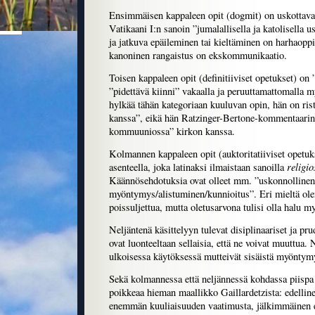
Ensimmäisen kappaleen opit (dogmit) on uskottava 
Vatikaani I:n sanoin ”jumalallisella ja katolisella 
ja jatkuva epäileminen tai kieltäminen on harhaoppia
kanoninen rangaistus on ekskommunikaatio.
Toisen kappaleen opit (definitiiviset opetukset) on 
”pidettävä kiinni” vakaalla ja peruuttamattomalla 
hylkää tähän kategoriaan kuuluvan opin, hän on ris
kanssa”, eikä hän Ratzinger-Bertone-kommentaarin
kommuuniossa” kirkon kanssa.
Kolmannen kappaleen opit (auktoritatiiviset opetuks
religi
asenteella, joka latinaksi ilmaistaan sanoilla
Käännösehdotuksia ovat olleet mm. ”uskonnollinen
myöntymys/alistuminen/kunnioitus”. Eri mieltä ole
poissuljettua, mutta oletusarvona tulisi olla halu m
Neljäntenä käsittelyyn tulevat disiplinaariset ja pr
ovat luonteeltaan sellaisia, että ne voivat muuttua. 
ulkoisessa käytöksessä mutteivät sisäistä myöntym
Sekä kolmannessa että neljännessä kohdassa piispa
poikkeaa hieman maallikko Gaillardetzista: edelline
enemmän kuuliaisuuden vaatimusta, jälkimmäinen e