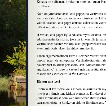
Kristus on sulhanen, kirkko on morsian, kuten Paav
osoittavat.
Näin on ymmärrettävää, että pappeutta vaativissa te
vietossa Kristuksen persoonassa toimivan henkilön
väittää vastaan, että pappi edustaa eukaristian viet
pitäisi seurata se, että hän voisi olla myös nainen.
II vastaa, että pappi kyllä edustaa myös kirkkoa, mu
edustaa ensin Kristusta, joka on kirkon pää ja paime
vaatimukset naisten vihkimiseksi pappisvirkaan ovat
syvemmin Kristuksen ja kirkon mysteeriä.
Tähän argumentaatioon Eero Huovinen viittasi va
pappisvirka
-kirjan lopussa. Varsinaisesta luterila
näkökohdat loistivat poissaolollaan. Mielenkiintois
anglikaani C. S. Lewis vastusti naispappeutta aikan
Priestesses in the Church?
esseessään
Kirkon mysteeri
Lopuksi II käsittelee vielä kirkon salaisuutta eli 
mystisesti ilmaistuna kirkon olemusta. Kirkko ei ol
jonka viranhaltijat noin vain nimitetään ihmispäätö
sakramenteista, ja kirkko on sidottu ilmoitukseen. 