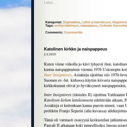
Lataa...
Kategoriat:
Dogmatiikka
,
Luther ja luterilaisuus
,
Magisteriu
Tags:
erehtymättömyys
,
naispappeus
,
Ordinatio Sacerdota
Comments:
3 kommenttia
Katolinen kirkko ja naispappeus
2.3.2015
Kuten viime viikolla jo kävi lyhyesti ilmi, katolinen
kantaa naispappeuteen vuonna 1976 Uskonopin kong
Inter Insigniores
. Asiakirja sijoittuu siis 1970-lu
Suomen ev.-lut. kirkossa käytiin kiivasta naispapp
kirkkokunnat olivat jo hyväksyneet naispappeuden, t
Inter Insigniores
(tästedes II) sijoittuu Vatikaanin 
Katolisen kirkon katekismusta
edeltävään aikaan, P
Asiakirja ei kuitenkaan kanna paavin nimeä, vaan
prefektin Franjo Šeperin (alla kuvassa) allekirjoitus 
Tämä oli varmasti osasyynä keskustelun jatkumiseen
Paavali II aikanaan koki tarpeelliseksi lausua asias