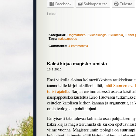
Facebook
Sähköpostitse
Tulosta
Lataa...
Kategoriat:
Dogmatiikka
,
Ekklesiologia
,
Ekumenia
,
Luther j
Tags:
naispappeus
Comments:
4 kommenttia
Kaksi kirjaa magisteriumista
16.2.2015
Ensi viikolla aloitan kolmeviikkoisen artikkelisarj
taannoisille kirjoituksilleni siitä,
mitä Suomen ev.-lu
tulisi ajatella
. Sarjan ensimmäisessä osassa käsittele
naispappeuskeskustelua Eero Huovisen tutkimuksen 
esittelen katolisen kirkon kannan ja argumentit, ja
omia teologisia pohdintojani.
Erityisesti tätä tulevaa kolmatta osaa pohjustaen nyt
kaksi kirjaa magisteriumista eli kirkon opetusvirast
viime vuonna. Magisteriumin teologia on suurimpia
kohteitani, ja tunsin näitä kirjoja lukiessani olevan