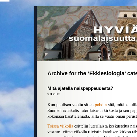
Archive for the ‘Ekklesiologia’ ca
Mitä ajatella naispappeudesta?
9.3.2015
Kun puolisen vuotta sitten
pohdin
sitä, mitä katolil
Suomen evankelis-luterilaisesta kirkosta ja sen pap
kokonaan käsittelemättä, sillä se vaatii oman perus
Toissa viikolla
esittelin luterilaista keskustelua na
vastaan, viime viikolla tiivistin katolisen kirkon täh