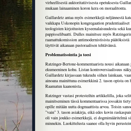
virheellisestä auktoritatiivisesta opetuksesta Gaill
mukaan lainaaminen koron kera on moraalitonta.
Gaillardetz antaa myös esimerkkejä neljännestä kat
vaikkapa Uskonopin kongregaation prudentiaaliset
teologisten kirjoitusten kyseenalaisuudesta sekä ku
pappisselibaatti. Dulles mainitsee myös Ratzingeri
raamattukomission antimodernistisista päätöksistä
täyttivät aikanaan pastoraalisen tehtävänsä.
Problematisointia ja teesi
Ratzinger-Bertone-kommentaarista nousi aikanaan 
ekumeeninen kohu. Listan kontroversiaalisuus näkyy
Gaillardetz kirjassaan tukeudu siihen lainkaan, vaa
ainoana mainittuna esimerkkinä 2. tason opista on 
Raamatun kaanonista.
Ratzinger vastasi protesteihin artikkelilla, joka selit
mainitseminen tässä kommentaarissa jossakin tietys
opille mitään uutta dogmaattista arvoa. Toisin san
”vain” 3. tason asiakirja, eikä edes kovin raskaspa
oli vain joukko esimerkkejä, ei dogmimääritelmä si
minnekin. Luokittelusta saanee olla hyvin perustein