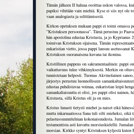
Tämän jälkeen II haluaa osoittaa uskon valossa, kui
papiksi vihitään vain miehiä. Kyse ei siis nyt ole t
vaan analogiasta ja selittämisestä.
Kirkon opetuksen mukaan pappi ei toimi omassa p
”Kristuksen persoonassa”. Tämä perustuu jo Paavali
hän apostolina edustaa Kristusta, ja jo Kyprianus 2
toimivan Kristuksen sijaisena. Tämän representaat
eukaristian vietto, jossa pappi lausuu asetussanat K
Kristuksen suoranaisena kuvana tai ikonina.
Kristillinen pappeus on sakramentaalinen: pappi o
vaikuttavuus tulee vihkimyksestä. Merkin on oltava 
tunnistetaan helposti. Tuomas Akvinolainen sanoo,
järjestys perustuu luonnolliseen samankaltaisuuteen
edustaa puhdistavaa voimaa, eukaristian leipä hengel
samankaltaisuutta ei olisi, jos pappi olisi nainen, 
Kristusta, sillä Kristus oli ja on mies.
Kristus lunasti tietysti miehet ja naiset eikä häness
mutta inkarnaatiossa Sana tuli silti mieheksi, eikä t
pelastussuunnitelman kokonaisuudesta. Jumalan lii
testamentista asti kuvattu morsiuskielellä: Jumala
morsian. Kirkko syntyi Kristuksen kyljestä kuten 