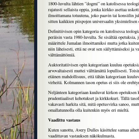
1800-luvulta lähtien ”dogmi” on katolisessa teolog
rajatusti sellaista oppia, jonka kirkko asettaa usko
ilmoittamana totuutena, joko paavin tai konsiilin juh
sitten kaikkien piispojen universaalin yksimielisen 
Definitiivisen opin kategoria on katolisessa teolo
peräisin vasta 1980-luvulta. Se sisältää opetuksia, j
määrittele Jumalan ilmoittamiksi mutta jotka kuiten
niin läheisesti, että ne ovat sen säilyttämiseksi ja v
välttämättömiä.
Auktoritatiivisen opin kategoriaan kuuluu opetuksia
arvovaltaisesti muttei välttämättä lopullisesti. Toi
etäinen mahdollisuus, että tähän kategoriaan kuulu
virheitä. Kolmannen tason opetus ei siis ole ereht
Neljänteen kategoriaan kuuluvat kirkon opetuksen k
prudentiaaliset kehotukset ja kirkkokuri. Tällä tasoll
vakavasti harkita sitä, mitä opetusvirka sanoo, mut
omallatunnolla olla kuitenkin myös eri mieltä.
Vaadittu vastaus
Kuten sanottu, Avery Dulles käsittelee samaa aihe
vaadittavan vastauksen näkökulmasta.