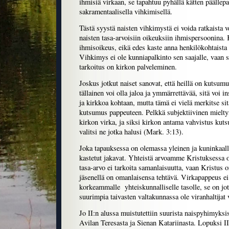
ihmisiä virkaan, se tapahtuu pyhällä kätten päällep
sakramentaalisella vihkimisellä.
Tästä syystä naisten vihkimystä ei voida ratkaista 
naisten tasa-arvoisiin oikeuksiin ihmispersoonina.
ihmisoikeus, eikä edes kaste anna henkilökohtaista 
Vihkimys ei ole kunniapalkinto sen saajalle, vaan 
tarkoitus on kirkon palveleminen.
Joskus jotkut naiset sanovat, että heillä on kutsumu
tällainen voi olla jaloa ja ymmärrettävää, sitä voi i
ja kirkkoa kohtaan, mutta tämä ei vielä merkitse sit
kutsumus pappeuteen. Pelkkä subjektiivinen mieltym
kirkon virka, ja siksi kirkon antama vahvistus kuts
valitsi ne jotka halusi (Mark. 3:13).
Joka tapauksessa on olemassa yleinen ja kuninkaall
kastetut jakavat. Yhteistä arvoamme Kristuksessa 
tasa-arvo ei tarkoita samanlaisuutta, vaan Kristus o
jäsenellä on omanlaisensa tehtävä. Virkapappeus ei
korkeammalle yhteiskunnalliselle tasolle, se on jo
suurimpia taivasten valtakunnassa ole viranhaltijat
Jo II:n alussa muistutettiin suurista naispyhimyksi
Avilan Teresasta ja Sienan Katariinasta. Lopuksi II t