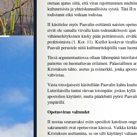
otetaan ajatus siitä, että viran rajoittuminen miehiin
kultuurisista ja yhteiskunnallisista syistä. Tätä II
todistanut eikä voikaan todistaa.
II käsittelee myös Paavalin esittämiä naisten opetus
eivät ole samalla viivalla kuin todennäköisesti ajan
vähämerkityksinen käsky pään peittämiseen, eivätk
profetoimista (1. Kor. 11). Kiellot koskevat viralli
Paavali perustele niitä kulttuuritekijöillä vaan luomi
Tässä argumentaatiossa ollaan lähempänä luterilaist
painotus on huomattavan erilainen. Pääasiallinen a
Kristuksen tahto, asetus ja esimerkki, jonka aposto
vahvistaa.
Vasta toissijaisesti käsitellään Paavalin kahta kuulu
Luterilaisilla tuntui olevan toisinpäin: joskus kyllä
apostolien käytäntö, mutta päädebatti pyörii Paavali
ympärillä.
Opetusviran valtuudet
II nostaa seuraavaksi esiin spesifisti katolisen onge
sakramentit ovat opetusviran käsissä. Vaikka kirkk
Kristuksen asettamina, se on silti käyttänyt valtaa