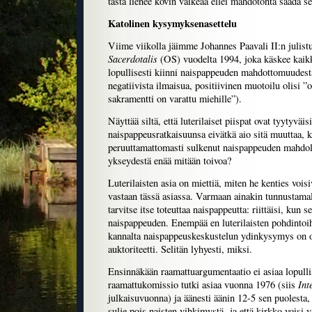
tästä lienee kovin vaikeaa ellei mahdotonta saada sel
Katolinen kysymyksenasettelu
Viime viikolla jäimme Johannes Paavali II:n julis
Sacerdotalis
(OS) vuodelta 1994, joka käskee kaikk
lopullisesti kiinni naispappeuden mahdottomuudest
negatiivista ilmaisua, positiivinen muotoilu olisi ”
sakramentti on varattu miehille”).
Näyttää siltä, että luterilaiset piispat ovat tyytyväi
naispappeusratkaisuunsa eivätkä aio sitä muuttaa, k
peruuttamattomasti sulkenut naispappeuden mahdo
ykseydestä enää mitään toivoa?
Luterilaisten asia on miettiä, miten he kenties voisi
vastaan tässä asiassa. Varmaan ainakin tunnustamall
tarvitse itse toteuttaa naispappeutta: riittäisi, kun s
naispappeuden. Enempää en luterilaisten pohdintoih
kannalta naispappeuskeskustelun ydinkysymys on 
auktoriteetti. Selitän lyhyesti, miksi.
Ensinnäkään raamattuargumentaatio ei asiaa lopullis
Int
raamattukomissio tutki asiaa vuonna 1976 (siis
julkaisuvuonna) ja äänesti äänin 12-5 sen puolesta,
sulje pois naisten vihkimystä ja että kirkko voisi v