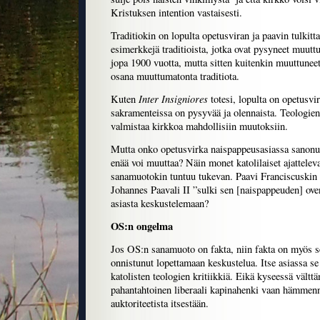
Kristuksen intention vastaisesti.
Traditiokin on lopulta opetusviran ja paavin tulkitt
esimerkkejä traditioista, jotka ovat pysyneet muut
jopa 1900 vuotta, mutta sitten kuitenkin muuttuneet,
osana muuttumatonta traditiota.
Inter Insigniores
Kuten
totesi, lopulta on opetusvi
sakramenteissa on pysyvää ja olennaista. Teologien t
valmistaa kirkkoa mahdollisiin muutoksiin.
Mutta onko opetusvirka naispappeusasiassa sanonut
enää voi muuttaa? Näin monet katolilaiset ajatteleva
sanamuotokin tuntuu tukevan. Paavi Franciscuskin
Johannes Paavali II ”sulki sen [naispappeuden] oven
asiasta keskustelemaan?
OS:n ongelma
Jos OS:n sanamuoto on fakta, niin fakta on myös se
onnistunut lopettamaan keskustelua. Itse asiassa se
katolisten teologien kritiikkiä. Eikä kyseessä vältt
pahantahtoinen liberaali kapinahenki vaan hämmen
auktoriteetista itsestään.