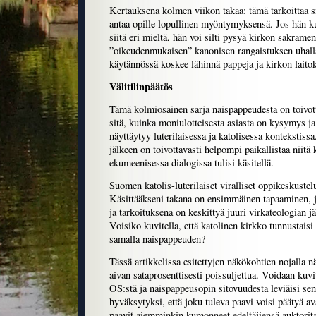
Kertauksena kolmen viikon takaa: tämä tarkoittaa sit
antaa opille lopullinen myöntymyksensä. Jos hän ku
siitä eri mieltä, hän voi silti pysyä kirkon sakramen
”oikeudenmukaisen” kanonisen rangaistuksen uhal
käytännössä koskee lähinnä pappeja ja kirkon laitok
Välitilinpäätös
Tämä kolmiosainen sarja naispappeudesta on toivot
sitä, kuinka moniulotteisesta asiasta on kysymys ja 
näyttäytyy luterilaisessa ja katolisessa kontekstiss
jälkeen on toivottavasti helpompi paikallistaa niitä
ekumeenisessa dialogissa tulisi käsitellä.
Suomen katolis-luterilaiset viralliset oppikeskustel
Käsittääkseni takana on ensimmäinen tapaaminen, 
ja tarkoituksena on keskittyä juuri virkateologian jä
Voisiko kuvitella, että katolinen kirkko tunnustaisi
samalla naispappeuden?
Tässä artikkelissa esitettyjen näkökohtien nojalla näy
aivan sataprosenttisesti poissuljettua. Voidaan kuvite
OS:stä ja naispappeusopin sitovuudesta leviäisi sen 
hyväksytyksi, että joku tuleva paavi voisi päätyä a
paavit aiemminkin kumonneet edeltäjiensä auktoritat