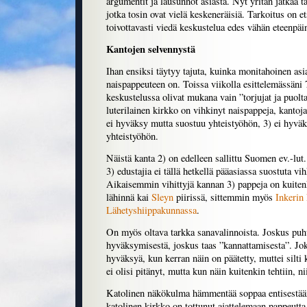
argumentit ja lausunnot asiasta. Nyt yritän jatkaa t
jotka tosin ovat vielä keskeneräisiä. Tarkoitus on e
toivottavasti viedä keskustelua edes vähän eteenpäi
Kantojen selvennystä
Ihan ensiksi täytyy tajuta, kuinka monitahoinen as
naispappeuteen on. Toissa viikolla esittelemässäni 
keskustelussa olivat mukana vain ”torjujat ja puolt
luterilainen kirkko on vihkinyt naispappeja, kantoj
ei hyväksy mutta suostuu yhteistyöhön, 3) ei hyväk
yhteistyöhön.
Näistä kanta 2) on edelleen sallittu Suomen ev.-lut
3) edustajia ei tällä hetkellä pääasiassa suostuta v
Aikaisemmin vihittyjä kannan 3) pappeja on kuitenki
lähinnä kai
Sleyn
piirissä, sittemmin myös
Inkerin
Lähetyshiippakunnassa
.
On myös oltava tarkka sanavalinnoista. Joskus pu
hyväksymisestä, joskus taas ”kannattamisesta”. Jok
hyväksyä, kun kerran näin on päätetty, muttei silti ka
ei olisi pitänyt, mutta kun näin kuitenkin tehtiin, n
Katolinen näkökulma hämmentää soppaa entisestään
katolinen kirkko on tottunut ajattelemaan pappeutta