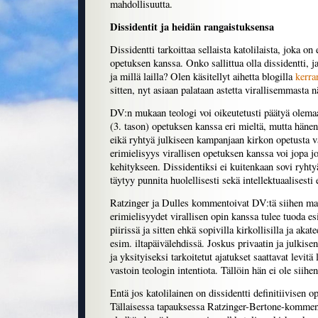
mahdollisuutta.
Dissidentit ja heidän rangaistuksensa
Dissidentti tarkoittaa sellaista katolilaista, joka on 
opetuksen kanssa. Onko sallittua olla dissidentti, j
ja millä lailla? Olen käsitellyt aihetta blogilla
kerra
sitten, nyt asiaan palataan astetta virallisemmasta 
DV:n mukaan teologi voi oikeutetusti päätyä olemaa
(3. tason) opetuksen kanssa eri mieltä, mutta hänen 
eikä ryhtyä julkiseen kampanjaan kirkon opetusta v
erimielisyys virallisen opetuksen kanssa voi jopa jo
kehitykseen. Dissidentiksi ei kuitenkaan sovi ryhtyä
täytyy punnita huolellisesti sekä intellektuaalisesti
Ratzinger ja Dulles kommentoivat DV:tä siihen mall
erimielisyydet virallisen opin kanssa tulee tuoda es
piirissä ja sitten ehkä sopivilla kirkollisilla ja akat
esim. iltapäivälehdissä. Joskus privaatin ja julkisen
ja yksityiseksi tarkoitetut ajatukset saattavat levit
vastoin teologin intentiota. Tällöin hän ei ole siihe
Entä jos katolilainen on dissidentti definitiivisen opi
Tällaisessa tapauksessa Ratzinger-Bertone-kommen