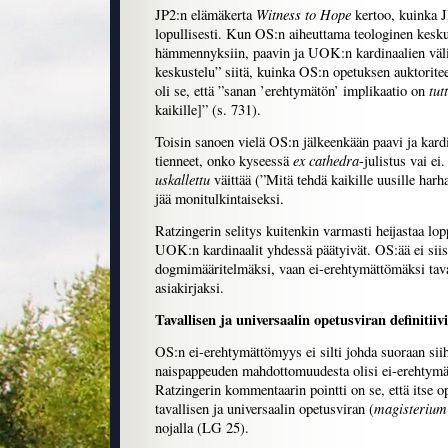
Witness to Hope
JP2:n elämäkerta
kertoo, kuinka J
lopullisesti. Kun OS:n aiheuttama teologinen kesku
hämmennyksiin, paavin ja UOK:n kardinaalien välil
keskustelu” siitä, kuinka OS:n opetuksen auktorite
tut
oli se, että ”sanan ’erehtymätön’ implikaatio on
kaikille]” (s. 731).
Toisin sanoen vielä OS:n jälkeenkään paavi ja kardi
ex cathedra
tienneet, onko kyseessä
-julistus vai ei
uskallettu
väittää (”Mitä tehdä kaikille uusille harh
jää monitulkintaiseksi.
Ratzingerin selitys kuitenkin varmasti heijastaa lop
UOK:n kardinaalit yhdessä päätyivät. OS:ää ei siis
dogmimääritelmäksi, vaan ei-erehtymättömäksi tava
asiakirjaksi.
Tavallisen ja universaalin opetusviran definitii
OS:n ei-erehtymättömyys ei silti johda suoraan siih
naispappeuden mahdottomuudesta olisi ei-erehty
Ratzingerin kommentaarin pointti on se, että itse 
magisterium 
tavallisen ja universaalin opetusviran (
nojalla (LG 25).