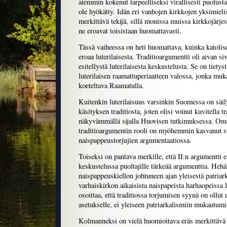
aiemmin kokenut tarpeelliseksi virallisesti puolustaa
ole hyökätty. Idän eri vanhojen kirkkojen yksimieli
merkittävä tekijä, sillä monissa muissa kirkkojärjes
ne eroavat toisistaan huomattavasti.
Tässä vaiheessa on heti huomattava, kuinka katolise
eroaa luterilaisesta. Traditioargumentti oli aivan si
esitellystä luterilaisesta keskustelusta. Se on tiety
luterilaisen raamattuperiaatteen valossa, jonka muka
koeteltava Raamatulla.
Kuitenkin luterilaisuus varsinkin Suomessa on säil
käsityksen traditiosta, joten olisi voinut kuvitella 
näkyvämmällä sijalla Huovisen tutkimuksessa. Oma
traditioargumentin rooli on myöhemmin kasvanut su
naispappeustorjujien argumentaatiossa.
Toiseksi on pantava merkille, että II:n argumentti e
keskustelussa puoltajille tärkeää argumenttia. Hehän
naispappeuskiellon johtuneen ajan yleisestä patriar
varhaiskirkon aikaisista naispapeista harhaopeissa l
osoittaa, että traditiossa torjumisen syynä on ollut
asetukselle, ei yleiseen patriarkalismiin mukautum
Kolmanneksi on vielä huomioitava eräs merkittävä e