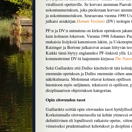
virallisesti opettaville. Se korvasi aiemman Paaval
uskontunnustuksen, joka puolestaan korvasi aiemm
ja uskontunnustuksen. Seuraavana vuonna 1990 Us
Donum Veritatis
julkaisi asiakirjan
(DV) teologin t
PF:n ja DV:n uutuutena on kirkon opetuksen jakamin
kuin kolmeen lokeroon. Vuonna 1998 Johannes Paava
mukaisia lisäyksiä kanoniseen lakiin, ja Uskonopin
Ratzinger ja Bertone julkaisivat asiaan liittyvän t
Kaikki tämä löytyy englanniksi PF-linkistä yllä. L
The Natur
kommentoinut DV:tä laajemmin kirjassa
Sekä Gaillardetz että Dulles käsittelevät tätä kolmij
enemmän opetuksen ja Dulles enemmän siihen anne
näkökulmasta. Molemmat ottavat kolmen opillisen k
huomioon myös neljännen, teknisesti ei-opillisen, p
disiplinaarisen ohjeistuksen kategorian.
Opin sitovuuden tasot
Gaillardetz esittää opin sitovuuden tasot hyödyllise
Korkeimmalla sitovuustasolla tai kehän ytimessä ov
definitiivinen eli lopullisesti ratkaistu opetus, sitte
viimeiseksi prudentiaaliset kehotukset ja disipliini 