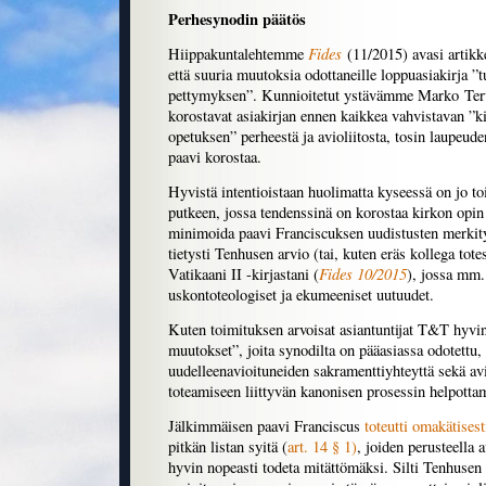
Perhesynodin päätös
Fides
Hiippakuntalehtemme
(11/2015) avasi artikk
että suuria muutoksia odottaneille loppuasiakirja ”t
pettymyksen”. Kunnioitetut ystävämme Marko Terv
korostavat asiakirjan ennen kaikkea vahvistavan ”k
opetuksen” perheestä ja avioliitosta, tosin laupeu
paavi korostaa.
Hyvistä intentioistaan huolimatta kyseessä on jo to
putkeen, jossa tendenssinä on korostaa kirkon opi
minimoida paavi Franciscuksen uudistusten merkitys
tietysti Tenhusen arvio (tai, kuten eräs kollega tot
Fides 10/2015
Vatikaani II -kirjastani (
), jossa mm.
uskontoteologiset ja ekumeeniset uutuudet.
Kuten toimituksen arvoisat asiantuntijat T&T hyvin 
muutokset”, joita synodilta on pääasiassa odotettu,
uudelleenavioituneiden sakramenttiyhteyttä sekä av
toteamiseen liittyvän kanonisen prosessin helpottam
Jälkimmäisen paavi Franciscus
toteutti omakätisest
pitkän listan syitä (
art. 14 § 1)
, joiden perusteella a
hyvin nopeasti todeta mitättömäksi. Silti Tenhusen