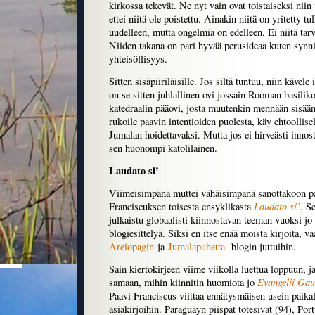
kirkossa tekevät. Ne nyt vain ovat toistaiseksi niin
ettei niitä ole poistettu. Ainakin niitä on yritetty t
uudelleen, mutta ongelmia on edelleen. Ei niitä tarv
Niiden takana on pari hyvää perusideaa kuten synni
yhteisöllisyys.
Sitten sisäpiiriläisille. Jos siltä tuntuu, niin kävel
on se sitten juhlallinen ovi jossain Rooman basilik
katedraalin pääovi, josta muutenkin mennään sisään
rukoile paavin intentioiden puolesta, käy ehtoollisella
Jumalan hoidettavaksi. Mutta jos ei hirveästi innost
sen huonompi katolilainen.
Laudato si’
Viimeisimpänä muttei vähäisimpänä sanottakoon pa
Laudato si’
Franciscuksen toisesta ensyklikasta
. S
julkaistu globaalisti kiinnostavan teeman vuoksi j
blogiesittelyä. Siksi en itse enää moista kirjoita, v
Areiopagin
ja
Jumalapuhetta
-blogin juttuihin.
Sain kiertokirjeen viime viikolla luettua loppuun, j
Evangelii Ga
samaan, mihin kiinnitin huomiota jo
Paavi Franciscus viittaa ennätysmäisen usein paika
asiakirjoihin. Paraguayn piispat totesivat (94), Port