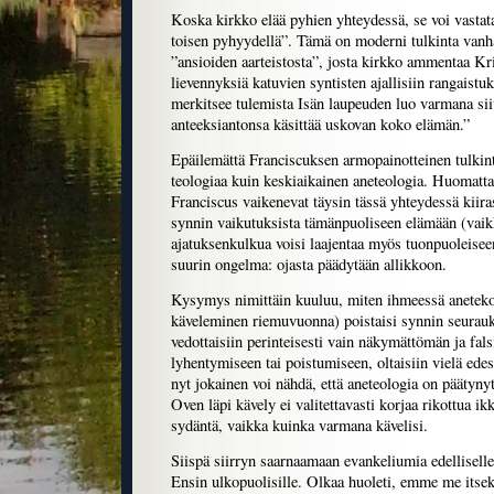
Koska kirkko elää pyhien yhteydessä, se voi vastat
toisen pyhyydellä”. Tämä on moderni tulkinta vanha
”ansioiden aarteistosta”, josta kirkko ammentaa Kri
lievennyksiä katuvien syntisten ajallisiin rangaist
merkitsee tulemista Isän laupeuden luo varmana siit
anteeksiantonsa käsittää uskovan koko elämän.”
Epäilemättä Franciscuksen armopainotteinen tulkin
teologiaa kuin keskiaikainen aneteologia. Huomatta
Franciscus vaikenevat täysin tässä yhteydessä kiira
synnin vaikutuksista tämänpuoliseen elämään (vaik
ajatuksenkulkua voisi laajentaa myös tuonpuoleiseen
suurin ongelma: ojasta päädytään allikkoon.
Kysymys nimittäin kuuluu, miten ihmeessä aneteko
käveleminen riemuvuonna) poistaisi synnin seurauk
vedottaisiin perinteisesti vain näkymättömän ja fals
lyhentymiseen tai poistumiseen, oltaisiin vielä edes
nyt jokainen voi nähdä, että aneteologia on päätyny
Oven läpi kävely ei valitettavasti korjaa rikottua i
sydäntä, vaikka kuinka varmana kävelisi.
Siispä siirryn saarnaamaan evankeliumia edellisell
Ensin ulkopuolisille. Olkaa huoleti, emme me itsek