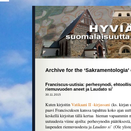
Archive for the ‘Sakramentologia’
Franciscus-uutisia: perhesynodi, ehtoolli
riemuvuoden aneet ja Laudato si’
30.11.2015
Kuten kirjoitin
Vatikaani II -kirjassani
(ks. kirjan 
paavi Franciscuksen kanssa tapahtuu koko ajan uutt
keskellä kirjoitan tällä kertaa hieman vapaammin ne
uutuudesta viime ajoilta: perhesynodin päätöksestä
Laudato si’
laupeuden riemuvuodesta ja
(Ole yliste