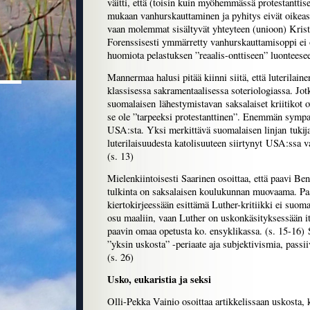
väitti, että (toisin kuin myöhemmässä protestanttis
mukaan vanhurskauttaminen ja pyhitys eivät oikeasta
vaan molemmat sisältyvät yhteyteen (unioon) Krist
Forenssisesti ymmärretty vanhurskauttamisoppi ei ol
huomiota pelastuksen ”reaalis-onttiseen” luonteesee
Mannermaa halusi pitää kiinni siitä, että luterilaine
klassisessa sakramentaalisessa soteriologiassa. Jot
suomalaisen lähestymistavan saksalaiset kriitikot ova
se ole ”tarpeeksi protestanttinen”. Enemmän sympati
USA:sta. Yksi merkittävä suomalaisen linjan tukija
luterilaisuudesta katolisuuteen siirtynyt USA:ssa 
(s. 13)
Mielenkiintoisesti Saarinen osoittaa, että paavi B
tulkinta on saksalaisen koulukunnan muovaama. P
kiertokirjeessään esittämä Luther-kritiikki ei suo
osu maaliin, vaan Luther on uskonkäsityksessään it
paavin omaa opetusta ko. ensyklikassa. (s. 15-16) 
”yksin uskosta” -periaate aja subjektivismia, passii
(s. 26)
Usko, eukaristia ja seksi
Olli-Pekka Vainio osoittaa artikkelissaan uskosta,