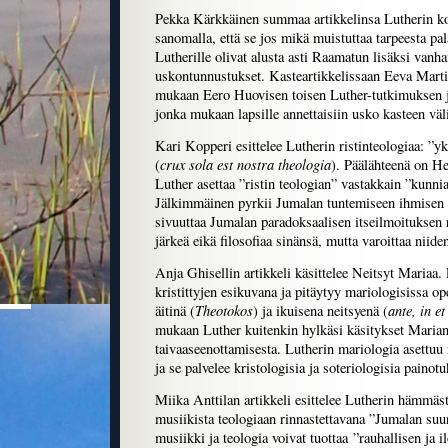
Pekka Kärkkäinen summaa artikkelinsa Lutherin k
sanomalla, että se jos mikä muistuttaa tarpeesta pala
Lutherille olivat alusta asti Raamatun lisäksi vanha
uskontunnustukset. Kasteartikkelissaan Eeva Marti
mukaan Eero Huovisen toisen Luther-tutkimuksen 
jonka mukaan lapsille annettaisiin usko kasteen väli
Kari Kopperi esittelee Lutherin ristinteologiaa: ”y
crux sola est nostra theologia
(
). Päälähteenä on He
Luther asettaa ”ristin teologian” vastakkain ”kunni
Jälkimmäinen pyrkii Jumalan tuntemiseen ihmisen äl
sivuuttaa Jumalan paradoksaalisen itseilmoituksen r
järkeä eikä filosofiaa sinänsä, mutta varoittaa niiden
Anja Ghisellin artikkeli käsittelee Neitsyt Mariaa.
kristittyjen esikuvana ja pitäytyy mariologisissa o
Theotokos
ante, in e
äitinä (
) ja ikuisena neitsyenä (
mukaan Luther kuitenkin hylkäsi käsitykset Marian
taivaaseenottamisesta. Lutherin mariologia asettuu r
ja se palvelee kristologisia ja soteriologisia painotu
Miika Anttilan artikkeli esittelee Lutherin hämmäs
musiikista teologiaan rinnastettavana ”Jumalan su
musiikki ja teologia voivat tuottaa ”rauhallisen ja 