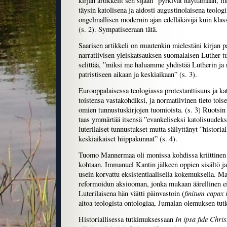
kirjan artikkelit sen sijaan ”pyrkivät näyttämään, 
täysin katolisena ja aidosti augustinolaisena teologi
ongelmallisen modernin ajan edelläkävijä kuin klas
(s. 2). Sympatiseeraan tätä.
Saarisen artikkeli on muutenkin mielestäni kirjan pa
narratiivisen yleiskatsauksen suomalaisen Luther-t
selittää, ”miksi me haluamme yhdistää Lutherin ja r
patristiseen aikaan ja keskiaikaan” (s. 3).
Eurooppalaisessa teologiassa protestanttisuus ja ka
toistensa vastakohdiksi, ja normatiivinen tieto toise
omien tunnustuskirjojen tuomioista. (s. 3) Ruotsin
taas ymmärtää itsensä ”evankeliseksi katolisuudek
luterilaiset tunnustukset mutta säilyttänyt ”historia
keskiaikaiset hiippakunnat” (s. 4).
Tuomo Mannermaa oli monissa kohdissa kriittinen 
kohtaan. Immanuel Kantin jälkeen oppien sisältö ja
usein korvattu eksistentiaalisella kokemuksella. M
reformoidun aksiooman, jonka mukaan äärellinen ei 
finitum capax i
Luterilaisena hän väitti päinvastoin (
aitoa teologista ontologiaa, Jumalan olemuksen tutk
In ipsa fide Chris
Historiallisessa tutkimuksessaan