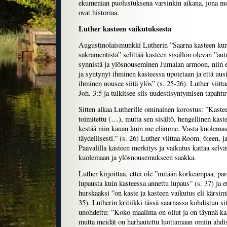
ekumenian puolustuksena varsinkin aikana, jona m
ovat historiaa.
Luther kasteen vaikutuksesta
Augustinolaismunkki Lutherin ”Saarna kasteen kun
sakramentista” selittää kasteen sisällön olevan ”au
synnistä ja ylösnouseminen Jumalan armoon, niin e
ja syntynyt ihminen kasteessa upotetaan ja että uus
ihminen nousee siitä ylös” (s. 25-26). Luther viitta
Joh. 3:5 ja tulkitsee siis uudestisyntymisen tapaht
Sitten alkaa Lutherille ominainen korostus: ”Kast
toimitettu (…), mutta sen sisältö, hengellinen kast
kestää niin kauan kuin me elämme. Vasta kuolemas
täydellisesti.” (s. 26) Luther viittaa Room. 6:een, 
Paavalilla kasteen merkitys ja vaikutus kattaa selvä
kuolemaan ja ylösnousemukseen saakka.
Luther kirjoittaa, ettei ole ”mitään korkeampaa, p
lupausta kuin kasteessa annettu lupaus” (s. 37) ja et
hurskaaksi ”on kaste ja kasteen vaikutus eli kärsim
35). Lutherin kritiikki tässä saarnassa kohdistuu sit
unohdettu: ”Koko maailma on ollut ja on täynnä ka
mutta meidät on harhautettu luottamaan omiin ahdi