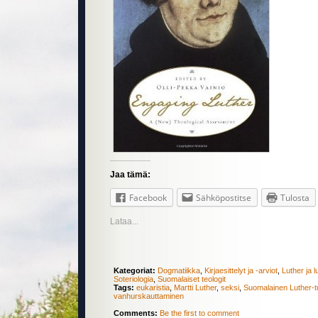
Jaa tämä:
Facebook
Sähköpostitse
Tulosta
Lataa...
Kategoriat:
Dogmatiikka
,
Kirjaesittelyt ja -arviot
,
Luther ja l
Soteriologia
,
Suomalaiset teologit
Tags:
eukaristia
,
Martti Luther
,
seksi
,
Suomalainen Luther-t
vanhurskauttaminen
Comments:
Be the first to comment