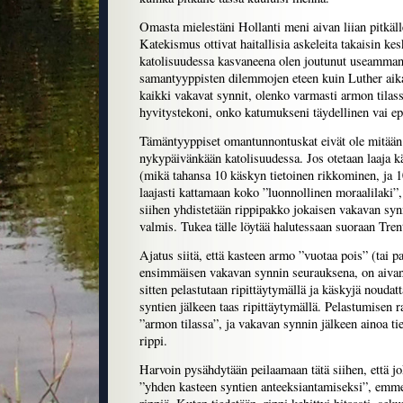
Omasta mielestäni Hollanti meni aivan liian pitkäll
Katekismus ottivat haitallisia askeleita takaisin ke
katolisuudessa kasvaneena olen joutunut useamman
samantyyppisten dilemmojen eteen kuin Luther aik
kaikki vakavat synnit, olenko varmasti armon tilas
hyvitystekoni, onko katumukseni täydellinen vai epä
Tämäntyyppiset omantunnontuskat eivät ole mitään
nykypäivänkään katolisuudessa. Jos otetaan laaja k
(mikä tahansa 10 käskyn tietoinen rikkominen, ja 1
laajasti kattamaan koko ”luonnollinen moraalilaki”,
siihen yhdistetään rippipakko jokaisen vakavan synn
valmis. Tukea tälle löytää halutessaan suoraan Tre
Ajatus siitä, että kasteen armo ”vuotaa pois” (tai
ensimmäisen vakavan synnin seurauksena, on aivan 
sitten pelastutaan ripittäytymällä ja käskyjä noudat
syntien jälkeen taas ripittäytymällä. Pelastumisen r
”armon tilassa”, ja vakavan synnin jälkeen ainoa ti
rippi.
Harvoin pysähdytään peilaamaan tätä siihen, että 
”yhden kasteen syntien anteeksiantamiseksi”, emm