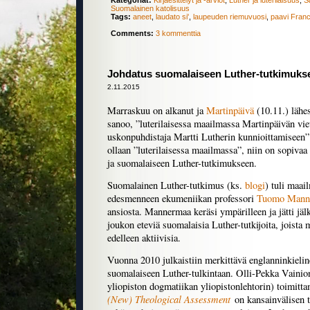
Kategoriat:
Kirjaesittelyt ja -arviot
,
Luther ja luterilaisuus
,
S
Suomalainen katolisuus
Tags:
aneet
,
laudato si'
,
laupeuden riemuvuosi
,
paavi Fran
Comments:
3 kommenttia
Johdatus suomalaiseen Luther-tutkimuks
2.11.2015
Marraskuu on alkanut ja
Martinpäivä
(10.11.) lähe
sanoo, ”luterilaisessa maailmassa Martinpäivän vie
uskonpuhdistaja Martti Lutherin kunnioittamiseen”
ollaan ”luterilaisessa maailmassa”, niin on sopiva
ja suomalaiseen Luther-tutkimukseen.
Suomalainen Luther-tutkimus (ks.
blogi
) tuli maai
edesmenneen ekumeniikan professori
Tuomo Mann
ansiosta. Mannermaa keräsi ympärilleen ja jätti jä
joukon eteviä suomalaisia Luther-tutkijoita, joista 
edelleen aktiivisia.
Vuonna 2010 julkaistiin merkittävä englanninkielin
suomalaiseen Luther-tulkintaan. Olli-Pekka Vainio
yliopiston dogmatiikan yliopistonlehtorin) toimitt
(New) Theological Assessment
on kansainvälisen t