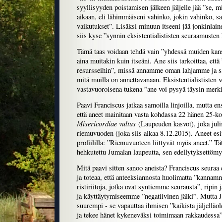
syyllisyyden poistamisen jälkeen jäljelle jää ”se, m
aikaan, eli lähimmäiseni vahinko, jokin vahinko, sa
vaikutukset”. Lisäksi minuun itseeni jää jonkinlai
siis kyse ”synnin eksistentialististen seuraamusten
Tämä taas voidaan tehdä vain ”yhdessä muiden kan
aina muitakin kuin itseäni. Ane siis tarkoittaa, et
resursseihin”, missä annamme oman lahjamme ja s
mitä muilla on annettavanaan. Eksistentialististen
vastavuoroisena tukena ”ane voi pysyä täysin merki
Paavi Franciscus jatkaa samoilla linjoilla, mutta en
että aneet mainitaan vasta kohdassa 22 hänen 25-ko
Misericordiae vultus
(Laupeuden kasvot), joka juli
riemuvuoden (joka siis alkaa 8.12.2015). Aneet esi
profiililla: ”Riemuvuoteen liittyvät myös aneet.” T
hehkutettu Jumalan laupeutta, sen edellytyksettömyy
Mitä paavi sitten sanoo aneista? Franciscus seuraa ek
ja toteaa, että anteeksiannosta huolimatta ”kann
ristiriitoja, jotka ovat syntiemme seurausta”, ripin
ja käyttäytymiseemme ”negatiivinen jälki”. Mutta 
suurempi - se vapauttaa ihmisen ”kaikista jäljelläo
ja tekee hänet kykeneväksi toimimaan rakkaudessa”