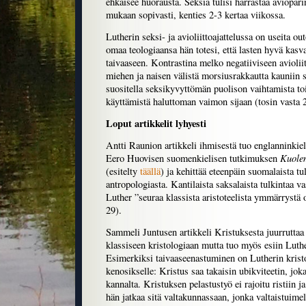
ehkäisee huorausta. Seksiä tulisi harrastaa aviopar
mukaan sopivasti, kenties 2-3 kertaa viikossa.
Lutherin seksi- ja avioliittoajattelussa on useita ou
omaa teologiaansa hän totesi, että lasten hyvä kasv
taivaaseen. Kontrastina melko negatiiviseen avioliit
miehen ja naisen välistä morsiusrakkautta kauniin 
suositella seksikyvyttömän puolison vaihtamista to
käyttämistä haluttoman vaimon sijaan (tosin vasta 2
Loput artikkelit lyhyesti
Antti Raunion artikkeli ihmisestä tuo englanninkiel
Kuole
Eero Huovisen suomenkielisen tutkimuksen
(esitelty
täällä
) ja kehittää eteenpäin suomalaista tu
antropologiasta. Kantilaista saksalaista tulkintaa 
Luther ”seuraa klassista aristoteelista ymmärrystä o
29).
Sammeli Juntusen artikkeli Kristuksesta juurruttaa
klassiseen kristologiaan mutta tuo myös esiin Luth
Esimerkiksi taivaaseenastuminen on Lutherin kristo
kenosikselle: Kristus saa takaisin ubikviteetin, jok
kannalta. Kristuksen pelastustyö ei rajoitu ristiin
hän jatkaa sitä valtakunnassaan, jonka valtaistuimel