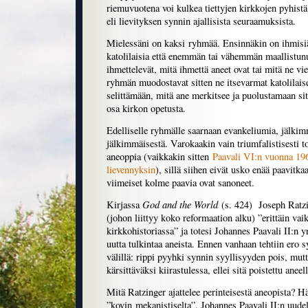
riemuvuotena voi kulkea tiettyjen kirkkojen pyhistä
eli lievityksen synnin ajallisista seuraamuksista.
Mielessäni on kaksi ryhmää. Ensinnäkin on ihmisiä,
katolilaisia että enemmän tai vähemmän maallistunu
ihmettelevät, mitä ihmettä aneet ovat tai mitä ne vi
ryhmän muodostavat sitten ne itsevarmat katolilaise
selittämään, mitä ane merkitsee ja puolustamaan sitä
osa kirkon opetusta.
Edelliselle ryhmälle saarnaan evankeliumia, jälkimm
jälkimmäisestä. Varokaakin vain triumfalistisesti t
aneoppia (vaikkakin sitten
Paavali VI:n vuonna 19
lievennyksin
), sillä siihen eivät usko enää paavitk
viimeiset kolme paavia ovat sanoneet.
God and the World
Kirjassa
(s. 424) Joseph Ratzi
(johon liittyy koko reformaation alku) ”erittäin vai
kirkkohistoriassa” ja totesi Johannes Paavali II:n 
uutta tulkintaa aneista. Ennen vanhaan tehtiin ero 
välillä: rippi pyyhki synnin syyllisyyden pois, mutta
kärsittäväksi kiirastulessa, ellei sitä poistettu aneell
Mitä Ratzinger ajattelee perinteisestä aneopista? H
”kovin mekanistiselta”. Johannes Paavali II:n uud