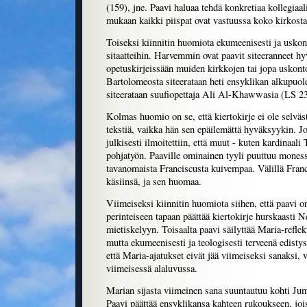
(159), jne. Paavi haluaa tehdä konkretiaa kollegiaal
mukaan kaikki piispat ovat vastuussa koko kirkosta
Toiseksi kiinnitin huomiota ekumeenisesti ja uskont
sitaatteihin. Harvemmin ovat paavit siteeranneet hy
opetuskirjeissään muiden kirkkojen tai jopa uskonto
Bartolomeosta siteerataan heti ensyklikan alkupuole
siteerataan suufiopettaja Ali Al-Khawwasia (LS 233
Kolmas huomio on se, että kiertokirje ei ole selvä
tekstiä, vaikka hän sen epäilemättä hyväksyykin. J
julkisesti ilmoitettiin, että muut - kuten kardinaali
pohjatyön. Paaville ominainen tyyli puuttuu moness
tavanomaista Franciscusta kuivempaa. Välillä Franc
käsiinsä, ja sen huomaa.
Viimeiseksi kiinnitin huomiota siihen, että paavi 
perinteiseen tapaan päättää kiertokirje hurskaasti N
mietiskelyyn. Toisaalta paavi säilyttää Maria-refle
mutta ekumeenisesti ja teologisesti terveenä edistys
että Maria-ajatukset eivät jää viimeiseksi sanaksi, 
viimeisessä alaluvussa.
Marian sijasta viimeinen sana suuntautuu kohti Jum
Paavi päättää ensyklikansa kahteen rukoukseen, jo