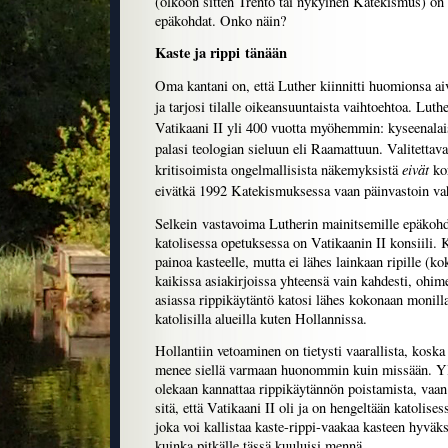
(olkoon sitten Trento tai nykyinen Katekismus) on
epäkohdat. Onko näin?
Kaste ja rippi tänään
Oma kantani on, että Luther kiinnitti huomionsa ai
ja tarjosi tilalle oikeansuuntaista vaihtoehtoa. Luth
Vatikaani II yli 400 vuotta myöhemmin: kyseenalaist
palasi teologian sieluun eli Raamattuun. Valitettav
eivät
kritisoimista ongelmallisista näkemyksistä
kor
eivätkä 1992 Katekismuksessa vaan päinvastoin vah
Selkein vastavoima Lutherin mainitsemille epäkohdi
katolisessa opetuksessa on Vatikaanin II konsiili. 
painoa kasteelle, mutta ei lähes lainkaan ripille (k
kaikissa asiakirjoissa yhteensä vain kahdesti, ohime
asiassa rippikäytäntö katosi lähes kokonaan monilla
katolisilla alueilla kuten Hollannissa.
Hollantiin vetoaminen on tietysti vaarallista, koska 
menee siellä varmaan huonommin kuin missään. Yll
olekaan kannattaa rippikäytännön poistamista, vaan
sitä, että Vatikaani II oli ja on hengeltään katolises
joka voi kallistaa kaste-rippi-vaakaa kasteen hyväks
kuinka pitkälle tässä kuuluisi mennä.