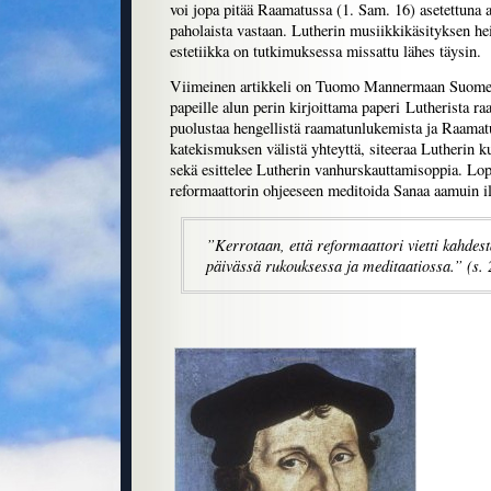
voi jopa pitää Raamatussa (1. Sam. 16) asetettuna
paholaista vastaan. Lutherin musiikkikäsityksen he
estetiikka on tutkimuksessa missattu lähes täysin.
Viimeinen artikkeli on Tuomo Mannermaan Suomen e
papeille alun perin kirjoittama paperi Lutherista 
puolustaa hengellistä raamatunlukemista ja Raamat
katekismuksen välistä yhteyttä, siteeraa Lutherin 
sekä esittelee Lutherin vanhurskauttamisoppia. Lop
reformaattorin ohjeeseen meditoida Sanaa aamuin il
”Kerrotaan, että reformaattori vietti kahdes
päivässä rukouksessa ja meditaatiossa.” (s. 