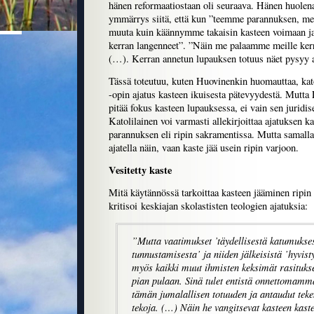
hänen reformaatiostaan oli seuraava. Hänen huolena
ymmärrys siitä, että kun ”teemme parannuksen, me
muuta kuin käännymme takaisin kasteen voimaan j
kerran langenneet”. ”Näin me palaamme meille ker
(…). Kerran annetun lupauksen totuus näet pysyy a
Tässä toteutuu, kuten Huovinenkin huomauttaa, ka
-opin ajatus kasteen ikuisesta pätevyydestä. Mutta 
pitää fokus kasteen lupauksessa, ei vain sen juridi
Katolilainen voi varmasti allekirjoittaa ajatuksen 
parannuksen eli ripin sakramentissa. Mutta samalla o
ajatella näin, vaan kaste jää usein ripin varjoon.
Vesitetty kaste
Mitä käytännössä tarkoittaa kasteen jääminen ripin
kritisoi keskiajan skolastisten teologien ajatuksia:
”Mutta vaatimukset ’täydellisestä katumukses
tunnustamisesta’ ja niiden jälkeisistä ’hyvist
myös kaikki muut ihmisten keksimät rasitukset
pian pulaan. Sinä tulet entistä onnettomamm
tämän jumalallisen totuuden ja antaudut tek
tekoja. (…) Näin he vangitsevat kasteen kast