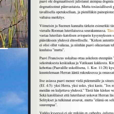
paavi ole dogmaattisesti julistanut aiempaa dogmia
dogmatisoinut päinvastaista. Mutta tosiasiallisesti 
tavallisella opetuksellaan, ja pienilläkin painopiste
valtaisa merkitys.
Viimeisin ja Suomen kannalta tärkein esimerkki täs
vierailu Rooman luterilaisessa seurakunnassa.
Täss
vastaa luterilais-katolisen avioparin kysymykseen si
päästäkseen yhdessä ehtoolliselle. ”Kirkon autentt
ei olisi ollut vaikeaa, ja niinhän paavi oikeastaan te
kuuluisa ”mutta”.
Paavi Franciscus uskaltaa ottaa askeleen eteenpäin 
sekoituksesta keskiaikaa ja Vatikaani kakkosta. Kir
kehottaa (Paavalille uskollisena, 1. Kor. 11:28) kys
kuuntelemaan Herran ääntä rukouksessa ja omassa
Itse asiassa paavi menee vielä pidemmälle ja siteer
(Ef. 4:5): yksi Herra, yksi usko, yksi kaste. ”Jos 
meidän on kuljettava yhdessä.” Tästä hän käskee v
Sekä katolilaiset että luterilaiset uskovat Herran lä
Selitykset ja tulkinnat eroavat, mutta ”elämä on seli
suurempaa”.
Vaikka kyseessä ei ole mikään ex cathedra -julistus,