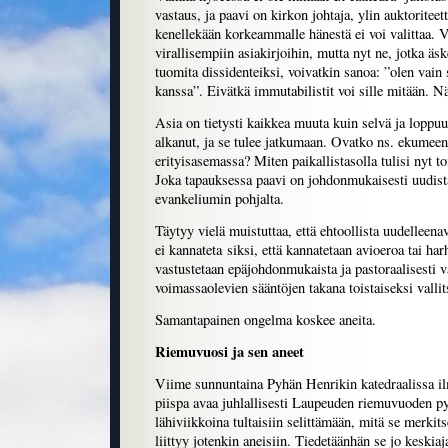
vastaus, ja paavi on kirkon johtaja, ylin auktoriteetti
kenellekään korkeammalle hänestä ei voi valittaa. Vo
virallisempiin asiakirjoihin, mutta nyt ne, jotka äsk
tuomita dissidenteiksi, voivatkin sanoa: ”olen vain
kanssa”. Eivätkä immutabilistit voi sille mitään. N
Asia on tietysti kaikkea muuta kuin selvä ja loppu
alkanut, ja se tulee jatkumaan. Ovatko ns. ekumeenis
erityisasemassa? Miten paikallistasolla tulisi nyt t
Joka tapauksessa paavi on johdonmukaisesti uudis
evankeliumin pohjalta.
Täytyy vielä muistuttaa, että ehtoollista uudelleenavi
ei kannateta siksi, että kannatetaan avioeroa tai har
vastustetaan epäjohdonmukaista ja pastoraalisesti va
voimassaolevien sääntöjen takana toistaiseksi vallit
Samantapainen ongelma koskee aneita.
Riemuvuosi ja sen aneet
Viime sunnuntaina Pyhän Henrikin katedraalissa ilm
piispa avaa juhlallisesti Laupeuden riemuvuoden py
lähiviikkoina tultaisiin selittämään, mitä se merkitse
liittyy jotenkin aneisiin. Tiedetäänhän se jo keskiaj