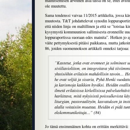
mainitsemisen arvoinen asia tässä on se, ettei avi
ole muutettu.
Sama tendenssi vaivaa 11/2015 artikkelia, jossa käsi
muutosta. T&T johdattelevat synodin loppuraportin
että niiden linja on maltillinen ja että se ”toistaa 
kysymystä kommuunion sallimisesta eronneille uude
loppuraportissa suoraan edes mainita”. Hetken jo aja
väite pettymyksestä pitäisi paikkansa, mutta jatkoi
86, joiden suomennoksen artikkeli onneksi tarjoaa:
”Kastetut, jotka ovat eronneet ja solmineet 
siviiliavioliiton, on integroitava yhä tiiviimmi
yhteisöihin erilaisin mahdollisin tavoin… He 
he ovat veljiä ja sisaria, Pyhä Henki vuodatt
ja karismoja kaikkien hyväksi. Heidän osalli
ilmetä erilaisissa kirkollisissa palvelutehtävi
harkittava, mitä nykyisistä poissulkevista kä
liturgian, pastoraalityön, kasvatuksen ja inst
alalla voitaisiin muuttaa. Heidän ei pidä tun
ekskommunikoituja…” (84)
Jo tämä ensimmäinen kohta on erittäin merkittävä: