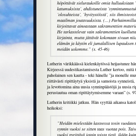
höpöttävät sieluraukoille omia hulluuksiaan ’
katumuksista’, ahdistuneista ’synnintunnustuks
’olosuhteista’, ’hyvitystöistä’, siis ihmisteois
maailman joutavuuksista. (…) Parhaimmilla
kirjoittavat ainoastaan sakramenttien materi
He tarkastelevat vain sakramenttien kuollutta
kirjainta, mutta jättävät kokonaan sivuun nii
elämän ja käytön eli jumalallisen lupauksen 
meidän uskomme.” (s. 45-46)
Lutherin värikkäässä kielenkäytössä heijastunee 
Kirjeessä uudestikastamisesta Luther kertoo, mitä t
paholainen sen kautta - teki hänelle ”ja monelle 
riittävästi ripittäytyä yksistä ja samoista synneist
ja levottomina aina uusia synninpäästöjä ja uusia 
perustautua oman ripittäytymisemme varaan” (s. 97
Lutherin kritiikki jatkuu. Hän syyttää aikansa katoli
heikoksi:
”Heidän mielestään kasteessa tosin vuodate
synnin vuoksi se sitten taas vuotaa pois. Taiv
vuoksi pyrittävä jotain toista tietä, ikään kuin