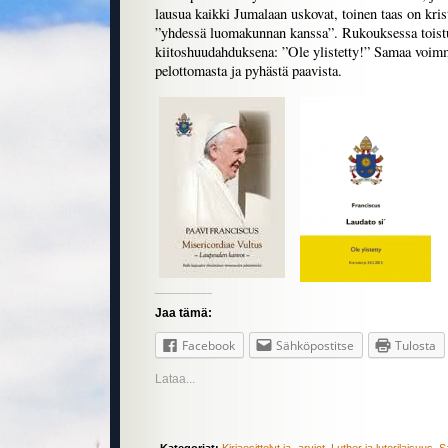
lausua kaikki Jumalaan uskovat, toinen taas on kris
”yhdessä luomakunnan kanssa”. Rukouksessa toist
kiitoshuudahduksena: ”Ole ylistetty!” Samaa voimm
pelottomasta ja pyhästä paavista.
Jaa tämä:
Facebook
Sähköpostitse
Tulosta
Lataa...