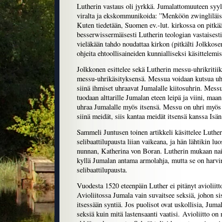
Lutherin vastaus oli jyrkkä. Jumalattomuuteen syyl
viralta ja ekskommunikoida: ”Menköön zwingliläist
Kuten tiedetään, Suomen ev.-lut. kirkossa on pitkä
besserwissermäisesti Lutherin teologian vastaisesti,
vieläkään tahdo noudattaa kirkon (pitkälti Jolkkose
ohjeita ehtoollisaineiden kunnialliseksi käsittelemis
Jolkkonen esittelee sekä Lutherin messu-uhrikritiik
messu-uhrikäsityksensä. Messua voidaan kutsua uhri
siinä ihmiset uhraavat Jumalalle kiitosuhrin. Messu
tuodaan alttarille Jumalan eteen leipä ja viini, ma
uhraa Jumalalle myös itsensä. Messu on uhri myös s
siinä meidät, siis kantaa meidät itsensä kanssa Isän
Sammeli Juntusen toinen artikkeli käsittelee Lutheri
selibaattilupausta liian vaikeana, ja hän lähtikin luo
nunnan, Katherina von Boran. Lutherin mukaan na
kyllä Jumalan antama armolahja, mutta se on harvi
selibaattilupausta.
Vuodesta 1520 eteenpäin Luther ei pitänyt avioliitt
Avioliitossa Jumala vain suvaitsee seksiä, johon s
itsessään syntiä. Jos puolisot ovat uskollisia, Ju
seksiä kuin mitä lastensaanti vaatisi. Avioliitto on