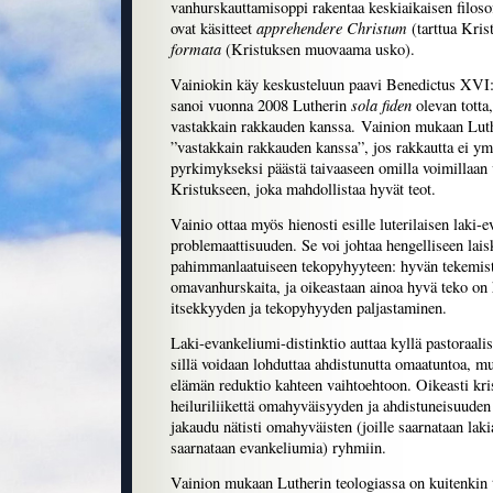
vanhurskauttamisoppi rakentaa keskiaikaisen filoso
apprehendere Christum
ovat käsitteet
(tarttua Kris
formata
(Kristuksen muovaama usko).
Vainiokin käy keskusteluun paavi Benedictus XVI:n
sola fiden
sanoi vuonna 2008 Lutherin
olevan totta,
vastakkain rakkauden kanssa. Vainion mukaan Luth
”vastakkain rakkauden kanssa”, jos rakkautta ei y
pyrkimykseksi päästä taivaaseen omilla voimillaan 
Kristukseen, joka mahdollistaa hyvät teot.
Vainio ottaa myös hienosti esille luterilaisen laki-
problemaattisuuden. Se voi johtaa hengelliseen lais
pahimmanlaatuiseen tekopyhyyteen: hyvän tekemistä 
omavanhurskaita, ja oikeastaan ainoa hyvä teko on 
itsekkyyden ja tekopyhyyden paljastaminen.
Laki-evankeliumi-distinktio auttaa kyllä pastoraalise
sillä voidaan lohduttaa ahdistunutta omaatuntoa, mu
elämän reduktio kahteen vaihtoehtoon. Oikeasti kris
heiluriliikettä omahyväisyyden ja ahdistuneisuuden 
jakaudu nätisti omahyväisten (joille saarnataan lakia
saarnataan evankeliumia) ryhmiin.
Vainion mukaan Lutherin teologiassa on kuitenkin t