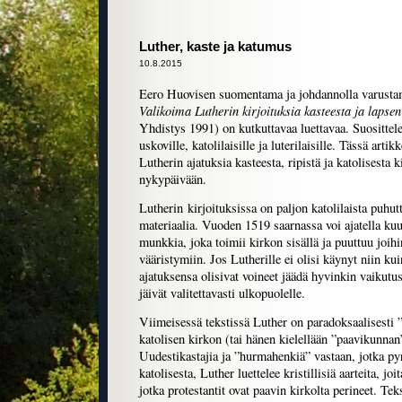
Luther, kaste ja katumus
10.8.2015
Eero Huovisen suomentama ja johdannolla varusta
Valikoima Lutherin kirjoituksia kasteesta ja lapse
Yhdistys 1991) on kutkuttavaa luettavaa. Suosittelen
uskoville, katolilaisille ja luterilaisille. Tässä artikk
Lutherin ajatuksia kasteesta, ripistä ja katolisesta k
nykypäivään.
Lutherin kirjoituksissa on paljon katolilaista puhut
materiaalia. Vuoden 1519 saarnassa voi ajatella kuu
munkkia, joka toimii kirkon sisällä ja puuttuu joihi
vääristymiin. Jos Lutherille ei olisi käynyt niin kui
ajatuksensa olisivat voineet jäädä hyvinkin vaikutus
jäivät valitettavasti ulkopuolelle.
Viimeisessä tekstissä Luther on paradoksaalisesti
katolisen kirkon (tai hänen kielellään ”paavikunnan
Uudestikastajia ja ”hurmahenkiä” vastaan, jotka py
katolisesta, Luther luettelee kristillisiä aarteita, jo
jotka protestantit ovat paavin kirkolta perineet. Tek