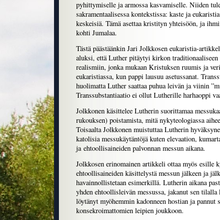
pyhittymiselle ja armossa kasvamiselle. Niiden tul
sakramentaalisessa kontekstissa: kaste ja eukaristia 
keskeisiä. Tämä asettaa kristityn yhteisöön, ja ihm
kohti Jumalaa.
Tästä päästäänkin Jari Jolkkosen eukaristia-artikke
aluksi, että Luther pitäytyi kirkon traditionaalisee
realismiin, jonka mukaan Kristuksen ruumis ja veri 
eukaristiassa, kun pappi lausuu asetussanat. Transsu
huolimatta Luther saattaa puhua leivän ja viinin ”
Transsubstantiaatio ei ollut Lutherille harhaoppi v
Jolkkonen käsittelee Lutherin suorittamaa messuka
rukouksen) poistamista, mitä nykyteologiassa aiheel
Toisaalta Jolkkonen muistuttaa Lutherin hyväksyne
katolisia messukäytäntöjä kuten elevaation, kumar
ja ehtoollisaineiden palvonnan messun aikana.
Jolkkosen erinomainen artikkeli ottaa myös esille
ehtoollisaineiden käsittelystä messun jälkeen ja jäl
havainnollistetaan esimerkillä. Lutherin aikana pas
yhden ehtoollisleivän messussa, jakanut sen tilall
löytänyt myöhemmin kadonneen hostian ja pannut s
konsekroimattomien leipien joukkoon.