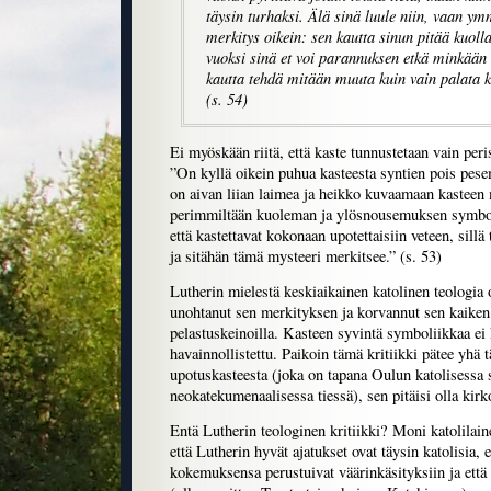
täysin turhaksi. Älä sinä luule niin, vaan y
merkitys oikein: sen kautta sinun pitää kuolla
vuoksi sinä et voi parannuksen etkä minkään
kautta tehdä mitään muuta kuin vain palata 
(s. 54)
Ei myöskään riitä, että kaste tunnustetaan vain per
”On kyllä oikein puhua kasteesta syntien pois pes
on aivan liian laimea ja heikko kuvaamaan kasteen 
perimmiltään kuoleman ja ylösnousemuksen symboli
että kastettavat kokonaan upotettaisiin veteen, sillä 
ja sitähän tämä mysteeri merkitsee.” (s. 53)
Lutherin mielestä keskiaikainen katolinen teologia o
unohtanut sen merkityksen ja korvannut sen kaike
pelastuskeinoilla. Kasteen syvintä symboliikkaa ei 
havainnollistettu. Paikoin tämä kritiikki pätee yhä 
upotuskasteesta (joka on tapana Oulun katolisessa 
neokatekumenaalisessa tiessä), sen pitäisi olla kirk
Entä Lutherin teologinen kritiikki? Moni katolilain
että Lutherin hyvät ajatukset ovat täysin katolisia,
kokemuksensa perustuivat väärinkäsityksiin ja että 