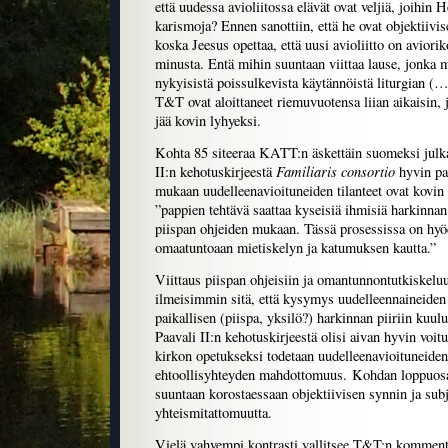
että uudessa avioliitossa elävät ovat veljiä, joihin 
karismoja? Ennen sanottiin, että he ovat objektiivis
koska Jeesus opettaa, että uusi avioliitto on avior
minusta. Entä mihin suuntaan viittaa lause, jonka 
nykyisistä poissulkevista käytännöistä liturgian (…)
T&T ovat aloittaneet riemuvuotensa liian aikaisin, j
jää kovin lyhyeksi.
Kohta 85 siteeraa KATT:n äskettäin suomeksi julk
Familiaris consortio
II:n kehotuskirjeestä
hyvin pas
mukaan uudelleenavioituneiden tilanteet ovat kovin e
”pappien tehtävä saattaa kyseisiä ihmisiä harkinnan
piispan ohjeiden mukaan. Tässä prosessissa on hyöd
omaatuntoaan mietiskelyn ja katumuksen kautta.”
Viittaus piispan ohjeisiin ja omantunnontutkiskeluu
ilmeisimmin sitä, että kysymys uudelleennaineiden
paikallisen (piispa, yksilö?) harkinnan piiriin ku
Paavali II:n kehotuskirjeestä olisi aivan hyvin voitu
kirkon opetukseksi todetaan uudelleenavioituneiden 
ehtoollisyhteyden mahdottomuus. Kohdan loppuosa
suuntaan korostaessaan objektiivisen synnin ja subj
yhteismitattomuutta.
Vielä vahvempi kontrasti vallitsee T&T:n kommenta