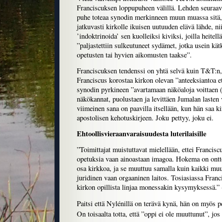
Franciscuksen loppupuheen välillä. Lehden seuraav
puhe toteaa synodin merkinneen muun muassa sitä,
jatkuvasti kirkolle ikuisen uutuuden elävä lähde, nii
’indoktrinoida’ sen kuolleiksi kiviksi, joilla heitellä 
”paljastettiin sulkeutuneet sydämet, jotka usein kä
opetusten tai hyvien aikomusten taakse”.
Franciscuksen tendenssi on yhtä selvä kuin T&T:n,
Franciscus korostaa kirkon olevan ”anteeksiantoa et
synodin pyrkineen ”avartamaan näköaloja voittaen
näkökannat, puolustaen ja levittäen Jumalan lasten 
viimeinen sana on paavilla itsellään, kun hän saa ki
apostolisen kehotuskirjeen. Joku pettyy, joku ei.
Ehtoollisvieraanvaraisuudesta luterilaisille
”Toimittajat muistuttavat mielellään, ettei Francis
opetuksia vaan ainoastaan imagoa. Hokema on ontto,
osa kirkkoa, ja se muuttuu samalla kuin kaikki muu
juridinen vaan orgaaninen laitos. Tosiasiassa Fran
kirkon opillista linjaa monessakin kysymyksessä.”
Paitsi että Nylénillä on terävä kynä, hän on myös p
On toisaalta totta, että ”oppi ei ole muuttunut”, jos s