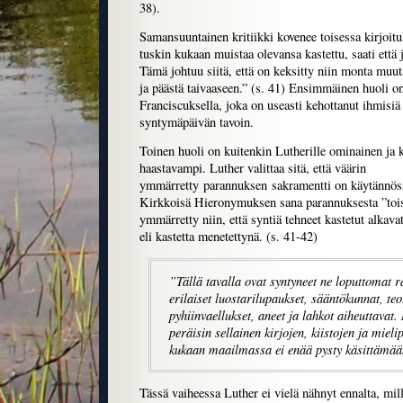
38).
Samansuuntainen kritiikki kovenee toisessa kirjoit
tuskin kukaan muistaa olevansa kastettu, saati että j
Tämä johtuu siitä, että on keksitty niin monta muuta
ja päästä taivaaseen.” (s. 41) Ensimmäinen huoli o
Franciscuksella, joka on useasti kehottanut ihmisi
syntymäpäivän tavoin.
Toinen huoli on kuitenkin Lutherille ominainen ja 
haastavampi. Luther valittaa sitä, että väärin
ymmärretty parannuksen sakramentti on käytännöss
Kirkkoisä Hieronymuksen sana parannuksesta ”toi
ymmärretty niin, että syntiä tehneet kastetut alkav
eli kastetta menetettynä. (s. 41-42)
”Tällä tavalla ovat syntyneet ne loputtomat ra
erilaiset luostarilupaukset, sääntökunnat, teot
pyhiinvaellukset, aneet ja lahkot aiheuttavat.
peräisin sellainen kirjojen, kiistojen ja mielip
kukaan maailmassa ei enää pysty käsittämään
Tässä vaiheessa Luther ei vielä nähnyt ennalta, mill