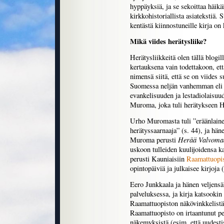
hyppäyksiä, ja se sekoittaa häikä
kirkkohistoriallista asiatekstiä.
kentästä kiinnostuneille kirja on
Mikä viides herätysliike?
Herätysliikkeitä olen tällä blogil
kertauksena vain todettakoon, että
nimensä siitä, että se on viides s
Suomessa neljän vanhemman eli 
evankelisuuden ja lestadiolaisuu
Muroma, joka tuli herätykseen 
Urho Muromasta tuli ”eräänlaine
herätyssaarnaaja” (s. 44), ja hä
Herää Valvoma
Muroma perusti
uskoon tulleiden kuulijoidensa
perusti Kauniaisiin
Raamattuopi
opintopäiviä ja julkaisee kirjoja (
Eero Junkkaala ja hänen veljens
palveluksessa, ja kirja katsookin
Raamattuopiston näkövinkkelistä.
Raamattuopisto on irtaantunut p
näkemyksistä (esim. että uudesti