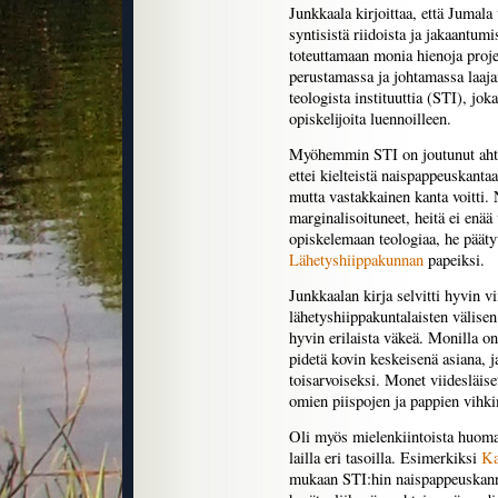
Junkkaala kirjoittaa, että Jumala
syntisistä riidoista ja jakaantum
toteuttamaan monia hienoja proje
perustamassa ja johtamassa laaj
teologista instituuttia (STI), jo
opiskelijoita luennoilleen.
Myöhemmin STI on joutunut ahtaa
ettei kielteistä naispappeuskanta
mutta vastakkainen kanta voitti.
marginalisoituneet, heitä ei enää 
opiskelemaan teologiaa, he päätyv
Lähetyshiippakunnan
papeiksi.
Junkkaalan kirja selvitti hyvin v
lähetyshiippakuntalaisten välise
hyvin erilaista väkeä. Monilla o
pidetä kovin keskeisenä asiana, 
toisarvoiseksi. Monet viidesläise
omien piispojen ja pappien vihki
Oli myös mielenkiintoista huoma
lailla eri tasoilla. Esimerkiksi
Ka
mukaan STI:hin naispappeuskanna