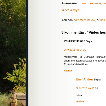
Avainsanat:
Eero Junkkaala
,
he
viidesläisyys
You can
comment below
, or
link
3 kommenttia : “Viides her
Pauli Pietiläinen
Says:
26.9.2016 klo 04:20
Menestystä ja Jumalan siunaust
sillanrakentajan tärkeässä tehtävässä
T. Vanha Viidesläinen
Vastaa
Emil Anton
Says:
26.9.2016 klo 05:34
Kiitos!
Vastaa