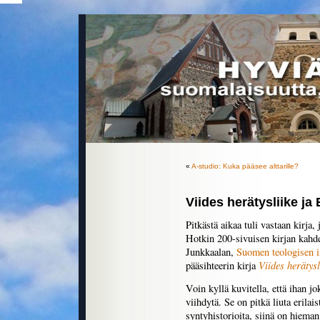
«
A-studio: Kuka pääsee alttarille?
Viides herätysliike ja
Pitkästä aikaa tuli vastaan kirja,
Hotkin 200-sivuisen kirjan kahd
Junkkaalan,
Suomen teologisen i
Viides herätys
pääsihteerin kirja
Voin kyllä kuvitella, että ihan jo
viihdytä. Se on pitkä liuta erilais
syntyhistorioita, siinä on hieman