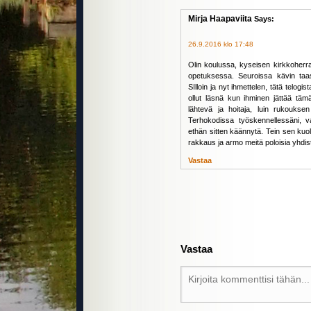
Mirja Haapaviita
Says:
26.9.2016 klo 17:48
Olin koulussa, kyseisen kirkkoherra
opetuksessa. Seuroissa kävin taas
SIlloin ja nyt ihmettelen, tätä telog
ollut läsnä kun ihminen jättää tä
lähtevä ja hoitaja, luin rukouks
Terhokodissa työskennellessäni, va
ethän sitten käännytä. Tein sen kuo
rakkaus ja armo meitä poloisia yhdis
Vastaa
Vastaa