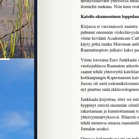
herätysliikeväen yhteisessä medi
ilomielin mukana. Niin kuin ova
Katolis-ekumeeninen loppulau
Kirjassa ei varsinaisesti mainit
puhunut enemmän viidesläisyyde
viime keväänä Academicum Cathol
käyty pitkä matka Muroman antika
Raamattuopisto julkaisi kaksi pa
Viime torstaina Eero Junkkaala 
vuotisjuhlassa Raamatun arkeolo
saanut tehdä yhteistyötä katolila
kotikaupungin Kapernaumin kaiva
Jeesus oli mitä todennäköisimmin 
nyt puuttuu enää ekklesiologinen
Junkkaala kirjoittaa, ettei voi mi
hyppinyt entistä enemmän silmille
rakastamaan ja kunnioittamaan to
yhteisymmärryksessä. Hänestä on 
tehdä numeroa omasta raamatullis
Jumalan asiaksi.
Omassa kokemuksessani on palj