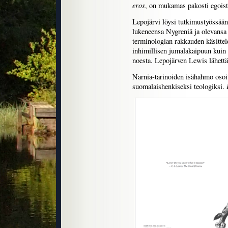
eros
, on mukamas pakosti egoist
Lepojärvi löysi tutkimustyössään
lukeneensa Nygreniä ja olevansa
terminologian rakkauden käsittel
inhimillisen jumalakaipuun kuin 
noesta. Lepojärven Lewis lähettää
Narnia-tarinoiden isähahmo osoitt
suomalaishenkiseksi teologiksi.