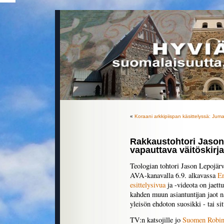
«
Koraani arkkipiispan käsittelyssä: Ju
Rakkaustohtori Jason 
vapauttava väitöskirja
Teologian tohtori Jason Lepojärv
AVA-kanavalla 6.9. alkavassa
En
esittelysivua
ja -videota on jaettu
kahden muun asiantuntijan jaot nä
yleisön ehdoton suosikki - tai si
TV:n katsojille jo
Suomen Robi