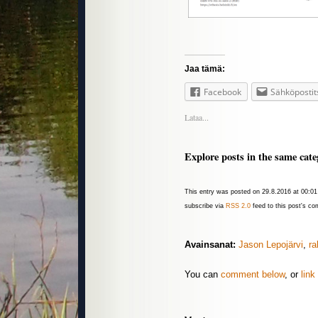
Jaa tämä:
Facebook
Sähköpostit
Lataa...
Explore posts in the same cate
This entry was posted on 29.8.2016 at 00:01 
subscribe via
RSS 2.0
feed to this post's c
Avainsanat:
Jason Lepojärvi
,
ra
You can
comment below
, or
link