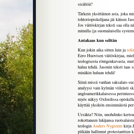
sisältöä?
Tärkein yksittäinen asia, joka mi
tohtoriopiskelijana jäi käteen Jas
Jos väitöskirjan teksti saa olla n
minulla (ja suomalaisella systema
Antakaas kun selitän
Kun jokin aika sitten luin ja
refe
Eero Huovisen väitöskirjaa, mie
teologisesta röntgenkuvasta, mutta
halua tehdä. Jasonin teksti taas s
minäkin haluan tehdä!
Siinä missä vanhan saksalais-su
analyysi vain kylmän viileästi s
angloamerikkalaisessa perinteess
myös näkyy Oxfordissa opiskelle
käyttää yksikön ensimmäistä pers
Ursäkta? Niin, unohdinko kertoa,
rokottaneen lukijansa ruotsalaist
teologin
Anders Nygrenin
kirja
pitkään hallinnut protestanttien 