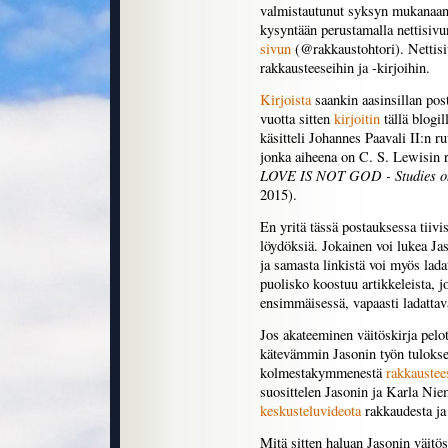
valmistautunut syksyn mukanaan 
kysyntään perustamalla nettisiv
sivun
(@rakkaustohtori). Nettisi
rakkausteeseihin ja -kirjoihin.
Kirjoista
saankin aasinsillan pos
vuotta sitten
kirjoitin
tällä blogil
käsitteli Johannes Paavali II:n r
jonka aiheena on C. S. Lewisin 
LOVE IS NOT GOD - Studies on 
2015).
En yritä tässä postauksessa tiivi
löydöksiä. Jokainen voi lukea Ja
ja samasta linkistä voi myös lada
puolisko koostuu artikkeleista, j
ensimmäisessä, vapaasti ladattav
Jos akateeminen väitöskirja pelott
kätevämmin Jasonin työn tulokset
kolmestakymmenestä
rakkaustee
suosittelen Jasonin ja Karla Nie
keskusteluvideota
rakkaudesta ja 
Mitä sitten haluan Jasonin väitösk