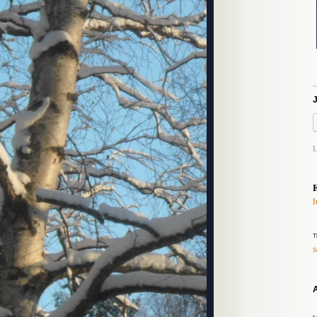
L
E
l
T
S