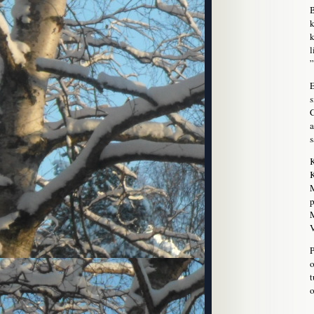
B
k
k
l
”
E
s
C
a
s
K
K
M
p
M
V
P
o
t
o