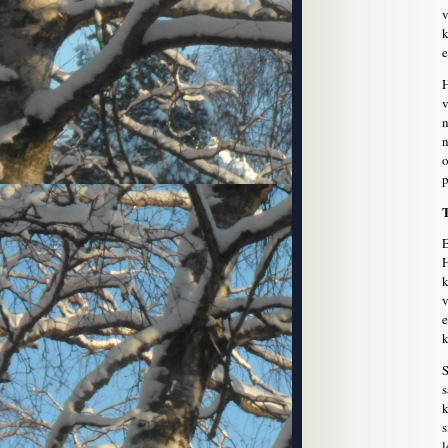
v
k
e
H
v
n
n
o
p
T
E
H
k
v
e
k
S
s
k
s
l