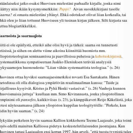
räänlaiseksi jatko-osaksi Huovisen mielestäni parhaalle kirjalle, jonka nimi
äättyy niin ikään kysymysmerkkiin:
Pappi?
Aivan suosikkikirjani tasolle
Saarna?
ei omasta mielestäni yltänyt. Ehkä odotukset olivat liian korkealla, tai
hkä olen jo liian tottunut Huoviseen yli tusinan kirjan jälkeen. Silti kirjasta saa
uttua blogiartikkeliksi.
aarnoista ja saarnaajista
iitä ei ole epäilystä, etteikö aihe olisi hyvä ja tärkeä: saarna on tunnetusti
riisissä, ja siihen on alettu viime aikoina kiinnittää huomiota mm.
liopistoteologian seminaareissa ja paavillisissa puheissa ja
kehotuskirjeissä
.
ystemaatikkona sympatiseeraan Jaakko Eleniuksen terävää analyysiä
ykysaarnojen huonoudesta: ”Liian vähän systemaattista teologiaa.” (s. 26)
uovinen ottaa hyväksi saarnaajaesimerkiksi rovasti Esa Santakarin. Hänen
etodinsa oli olla dialogissa ympäröivän reaalimaailman kanssa: ”Taide ja
irjallisuus kysyivät, Kristus ja Pyhä Henki vastasivat.” (s. 26) Vanhoja kunnon
huovismaisia juttuja” kuullaan mm. Simo Kivirannasta, jonka yliopistollinen
empinimi oli
pansofos
, kaikkiviisas (s. 23), ja kämppäkaveri Reijo Käkelästä, joka
otesi näytesaarnansa jälkeen yliopiston kuppilan teologitytöille: ”Perkele, kun
idin hyvän saarnan.” (s. 24)
ykyään perkeleen hyvin saarnaa Kallion kirkkoherra Teemu Laajasalo, joka toimi
yös edellä mainitun Kalliossa pidetyn keskustelutilaisuuden juontajana. Kun
uovinen tapasi Laajasalon ensi kerran 1997, hän arveli, ”että tuosta tyypistä tulee