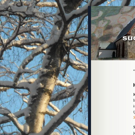
l
i
(
S
j