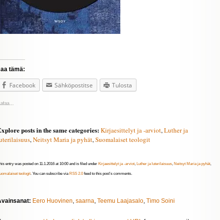
Jaa tämä:
Facebook
Sähköpostitse
Tulosta
ataa...
xplore posts in the same categories:
Kirjaesittelyt ja -arviot
,
Luther ja
uterilaisuus
,
Neitsyt Maria ja pyhät
,
Suomalaiset teologit
his entry was posted on 11.1.2016 at 10:00 and is filed under
Kirjaesittelyt ja -arviot
,
Luther ja luterilaisuus
,
Neitsyt Maria ja pyhät
,
uomalaiset teologit
. You can subscribe via
RSS 2.0
feed to this post's comments.
Avainsanat:
Eero Huovinen
,
saarna
,
Teemu Laajasalo
,
Timo Soini