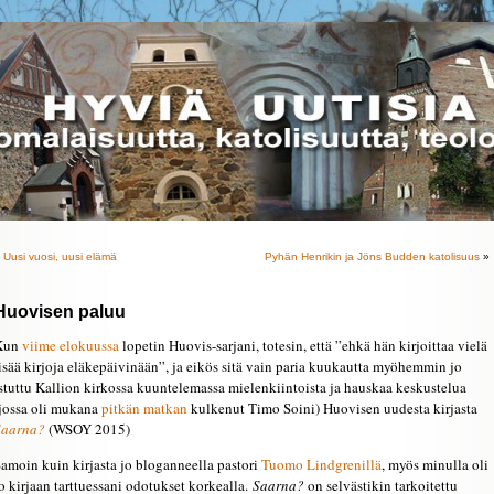
«
Uusi vuosi, uusi elämä
Pyhän Henrikin ja Jöns Budden katolisuus
»
Huovisen paluu
Kun
viime elokuussa
lopetin Huovis-sarjani, totesin, että ”ehkä hän kirjoittaa vielä
isää kirjoja eläkepäivinään”, ja eikös sitä vain paria kuukautta myöhemmin jo
stuttu Kallion kirkossa kuuntelemassa mielenkiintoista ja hauskaa keskustelua
jossa oli mukana
pitkän matkan
kulkenut Timo Soini) Huovisen uudesta kirjasta
Saarna?
(WSOY 2015)
amoin kuin kirjasta jo bloganneella pastori
Tuomo Lindgrenillä
, myös minulla oli
o kirjaan tarttuessani odotukset korkealla.
Saarna?
on selvästikin tarkoitettu