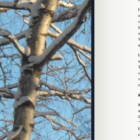
H
o
s
l
o
V
n
H
u
T
s
v
e
K
K
m
J
”
H
o