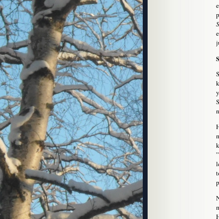
e
p
e
j
S
S
k
y
S
n
H
m
k
”
l
t
p
N
m
H