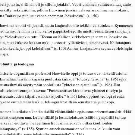
ielä jotakin, sillä hän oli jo silloin jotakin”. Vuosituhannen vaihteessa Laajasalo
eskittyi seksiasioihin, jolloin Huovinen jossain palaverissa ohimennen tokaisi,
ttä ”mitäs jos puhuisit vähän enemmän Jeesuksesta”. (s. 150)
uovinen unohti vihjeensä, mutta Laajasaloon se tekikin vaikutuksen. Kymmenen
uotta myöhemmin Teemu kertoi pappiskollegoille miettineensä Eeron sanoja, ja
yt Yleleaksistakin tuttu ”Teemu on Kallion kirkkoherra ja saarnaa Jeesuksesta
iin, ettei kirkossa kukaan nuku, tuoreesti, yllättävästi, tempaavasti. Kellotaajuus
n korkealla ja oppi kohdallaan.” (s. 150) Aamen. Laajasalosta seuraava Helsingin
iispa.
otuutta ja teologiaa
ntiselle dogmatiikan professori Huoviselle oppi ja totuus ovat tärkeitä asioita.
än haluaa tässäkin kirjassa puolustaa kirkkoa ”totuusyhteisönä” (s. 195) sekä
utsua ihmisiä nöyrtymään sooloilusta ”yhteiseen ajatteluun” (s. 196). Hän
alittelee eriseurojen kasvua: ”Protestanttiset kirkot ovat yltäneet riitelyn ja
riseuraisuuden kilpailussa kärkisijoille.” (s. 56) Edes oppinut teologi ei enää
ykene erittelemään kaikia Helsingin kristillisiä seurakuntia ja lahkoja.
uomen luterilaisen kentän sisällä vähintäänkin epäsuoraa eriseuraisuuskritiikkiä
aavat osakseen mm. Luther-säätiö ja lestadiolaisuus. Säätiön ympärillä tuntuu
ulkevan erottava ”hengellinen lippusiima, joka rajoittaa kuulijoiden
isäänpääsyä” (s. 185). Syntien anteeksiantamisen valta taas ”ei kuulu vain
estadiolaisille, vaan jokaiselle saarnaajalle” (s. 256).