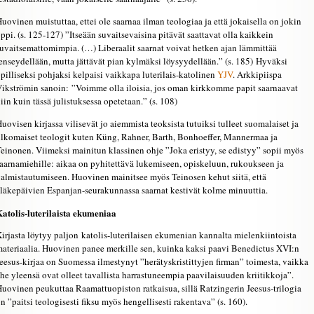
uovinen muistuttaa, ettei ole saarnaa ilman teologiaa ja että jokaisella on jokin
ppi. (s. 125-127) ”Itseään suvaitsevaisina pitävät saattavat olla kaikkein
uvaitsemattomimpia. (…) Liberaalit saarnat voivat hetken ajan lämmittää
enseydellään, mutta jättävät pian kylmäksi löysyydellään.” (s. 185) Hyväksi
pilliseksi pohjaksi kelpaisi vaikkapa luterilais-katolinen
YJV
. Arkkipiispa
ikströmin sanoin: ”Voimme olla iloisia, jos oman kirkkomme papit saarnaavat
iin kuin tässä julistuksessa opetetaan.” (s. 108)
uovisen kirjassa vilisevät jo aiemmista teoksista tutuiksi tulleet suomalaiset ja
lkomaiset teologit kuten Küng, Rahner, Barth, Bonhoeffer, Mannermaa ja
einonen. Viimeksi mainitun klassinen ohje ”Joka eristyy, se edistyy” sopii myös
aarnamiehille: aikaa on pyhitettävä lukemiseen, opiskeluun, rukoukseen ja
almistautumiseen. Huovinen mainitsee myös Teinosen kehut siitä, että
läkepäivien Espanjan-seurakunnassa saarnat kestivät kolme minuuttia.
atolis-luterilaista ekumeniaa
irjasta löytyy paljon katolis-luterilaisen ekumenian kannalta mielenkiintoista
ateriaalia. Huovinen panee merkille sen, kuinka kaksi paavi Benedictus XVI:n
eesus-kirjaa on Suomessa ilmestynyt ”herätyskristittyjen firman” toimesta, vaikka
he yleensä ovat olleet tavallista harrastuneempia paavilaisuuden kriitikkoja”.
uovinen peukuttaa Raamattuopiston ratkaisua, sillä Ratzingerin Jeesus-trilogia
n ”paitsi teologisesti fiksu myös hengellisesti rakentava” (s. 160).