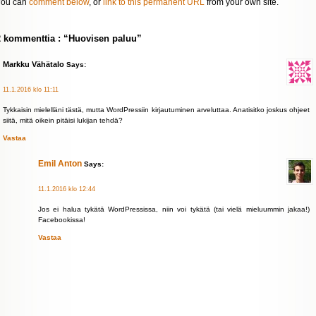
You can
comment below
, or
link to this permanent URL
from your own site.
2 kommenttia : “Huovisen paluu”
Markku Vähätalo
Says:
11.1.2016 klo 11:11
Tykkaisin mielelläni tästä, mutta WordPressiin kirjautuminen arveluttaa. Anatisitko joskus ohjeet
siitä, mitä oikein pitäisi lukijan tehdä?
Vastaa
Emil Anton
Says:
11.1.2016 klo 12:44
Jos ei halua tykätä WordPressissa, niin voi tykätä (tai vielä mieluummin jakaa!)
Facebookissa!
Vastaa