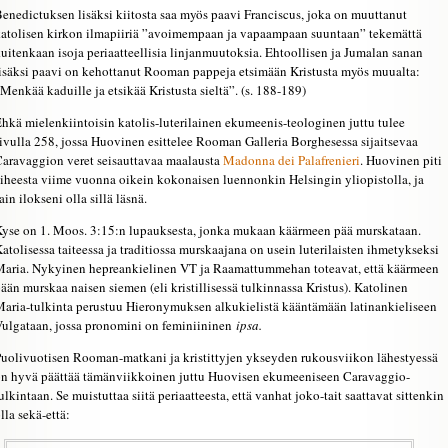
enedictuksen lisäksi kiitosta saa myös paavi Franciscus, joka on muuttanut
atolisen kirkon ilmapiiriä ”avoimempaan ja vapaampaan suuntaan” tekemättä
uitenkaan isoja periaatteellisia linjanmuutoksia. Ehtoollisen ja Jumalan sanan
isäksi paavi on kehottanut Rooman pappeja etsimään Kristusta myös muualta:
Menkää kaduille ja etsikää Kristusta sieltä”. (s. 188-189)
hkä mielenkiintoisin katolis-luterilainen ekumeenis-teologinen juttu tulee
ivulla 258, jossa Huovinen esittelee Rooman Galleria Borghesessa sijaitsevaa
aravaggion veret seisauttavaa maalausta
Madonna dei Palafrenieri
. Huovinen piti
iheesta viime vuonna oikein kokonaisen luennonkin Helsingin yliopistolla, ja
ain ilokseni olla sillä läsnä.
yse on 1. Moos. 3:15:n lupauksesta, jonka mukaan käärmeen pää murskataan.
atolisessa taiteessa ja traditiossa murskaajana on usein luterilaisten ihmetykseksi
aria. Nykyinen hepreankielinen VT ja Raamattummehan toteavat, että käärmeen
ään murskaa naisen siemen (eli kristillisessä tulkinnassa Kristus). Katolinen
aria-tulkinta perustuu Hieronymuksen alkukielistä kääntämään latinankieliseen
ulgataan, jossa pronomini on feminiininen
ipsa.
uolivuotisen Rooman-matkani ja kristittyjen ykseyden rukousviikon lähestyessä
n hyvä päättää tämänviikkoinen juttu Huovisen ekumeeniseen Caravaggio-
ulkintaan. Se muistuttaa siitä periaatteesta, että vanhat joko-tait saattavat sittenkin
lla sekä-että: