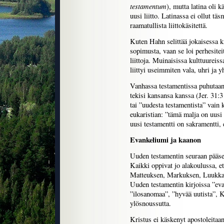
testamentum
), mutta latina oli 
uusi liitto. Latinassa ei ollut täs
raamatullista liittokäsitettä.
Kuten Hahn selittää jokaisessa kir
sopimusta, vaan se loi perhesiteit
liittoja. Muinaisissa kulttuurei
liittyi useimmiten vala, uhri ja y
Vanhassa testamentissa puhutaan 
tekisi kansansa kanssa (Jer. 31:3
tai ”uudesta testamentista” vain k
eukaristian: ”tämä malja on uusi
uusi testamentti on sakramentti,
Evankeliumi ja kaanon
Uuden testamentin seuraan pääse
Kaikki oppivat jo alakoulussa, et
Matteuksen, Markuksen, Luukkaan
Uuden testamentin kirjoissa ”evan
”ilosanomaa”, ”hyvää uutista”, Kri
ylösnoussutta.
Kristus ei käskenyt apostoleitaa