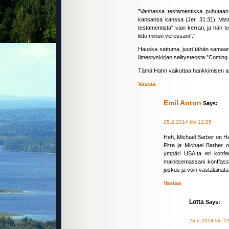
”Vanhassa testamentissa puhutaan v
kansansa kanssa (Jer. 31:31). Vasta
testamentista” vain kerran, ja hän t
liitto minun veressäni”.”
Hauska sattuma, juuri tähän samaan
Ilmestyskirjan selitysteosta ”Coming
Tämä Hahn vaikuttaa hankkimisen arv
Vastaa
Emil Anton
Says:
25.2.2014 klo 12:25
Heh, Michael Barber on Hah
Pitre ja Michael Barber 
ympäri USA:ta eri konfe
mainitsemassani konffassa
joskus ja voin vastalainat
Vastaa
Lotta
Says:
26.2.2014 klo 2