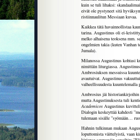
kuin se tuli lihaksi: skandaalimais
eivät ole pystyneet sitä hyväksy
ristiinnaulitun Messiaan kuvaa.
Kaikkea tätä havainnollistaa kau
tarina. Augustinus oli ei-kristitt
melko alhaisena teoksena mm. sen
ongelmien takia (kuten Vanhan te
Jumala).
Milanossa Augustinus kohtasi ku
nimittäin liturgiassa. Augustinu
Ambrosiuksen messuissa kuuntel
avautuivat. Augustinus vakuuttui
valheellisuudesta kuuntelemalla pi
Ambrosius jäi historiankirjoihin
mutta Augustinuksesta tuli kent
Academicos
Augustinus kuvitteli
Dialogin keskeyttää kahdesti ”mei
tulemaan sisälle ”syömään… ruo
Hahnin tulkinnan mukaan Augusti
loputtomista väittelyistä, vaan k
kirjansa seuraaviin sanoihin: ”E