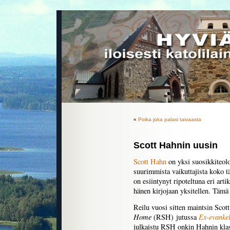
«
Poika joka palasi taivaasta
Scott Hahnin uusin
Scott Hahn
on yksi suosikkiteolo
suurimmista vaikuttajista koko t
on esiintynyt ripoteltuna eri artikk
hänen kirjojaan yksitellen. Tämä 
Reilu vuosi sitten maintsin Sc
Home
Ex-evanke
(RSH) jutussa
julkaistu RSH onkin Hahnin kla