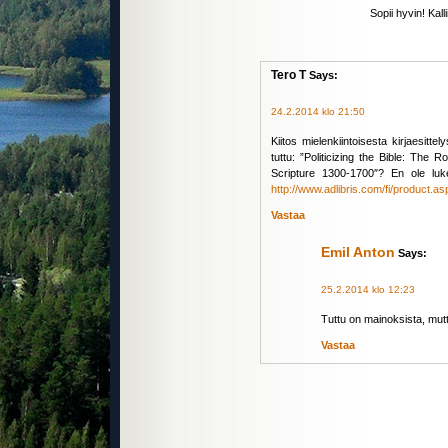
Sopii hyvin! Kall
Tero T
Says:
24.2.2014 klo 21:50
Kiitos mielenkiintoisesta kirjaesitt
tuttu: ”Politicizing the Bible: The R
Scripture 1300-1700″? En ole luken
http://www.adlibris.com/fi/product.
Vastaa
Emil Anton
Says:
25.2.2014 klo 12:23
Tuttu on mainoksista, mutte
Vastaa