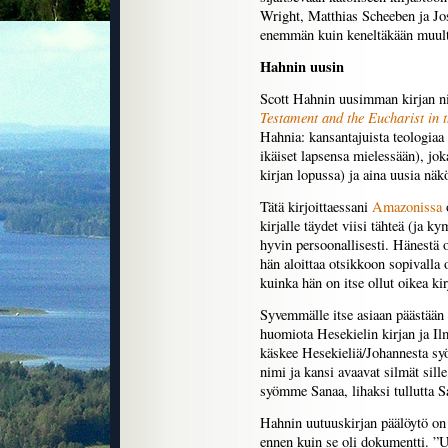
Wright, Matthias Scheeben ja Jo
enemmän kuin keneltäkään muult
Hahnin uusin
Scott Hahnin uusimman kirjan 
Testament and the Eucharist in 
Hahnia: kansantajuista teologiaa 
ikäiset lapsensa mielessään), jo
kirjan lopussa) ja aina uusia nä
Tätä kirjoittaessani
Amazonissa
o
kirjalle täydet viisi tähteä (ja k
hyvin persoonallisesti. Hänestä 
hän aloittaa otsikkoon sopivalla 
kuinka hän on itse ollut oikea ki
Syvemmälle itse asiaan päästään
huomiota Hesekielin kirjan ja Il
käskee Hesekieliä/Johannesta sy
nimi ja kansi avaavat silmät sill
syömme Sanaa, lihaksi tullutta S
Hahnin uutuuskirjan päälöytö on 
ennen kuin se oli dokumentti. ”Uu