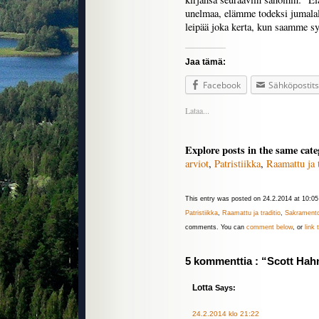
unelmaa, elämme todeksi jumalall
leipää joka kerta, kun saamme s
Jaa tämä:
Facebook
Sähköpostit
Lataa...
Explore posts in the same cate
arviot
,
Patristiikka
,
Raamattu ja t
This entry was posted on 24.2.2014 at 10:05 
Patristiikka
,
Raamattu ja traditio
,
Sakramento
comments. You can
comment below
, or
link
5 kommenttia : “Scott Hah
Lotta
Says:
24.2.2014 klo 21:22