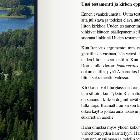
Uusi testamentti ja kirkon opp
Ennen evankeliumeita, Uutta test
sitä julistava ja todeksi elävä u
liiton kirkkoa Uuden testamentin s
vihkivät kätteen päällepanemisella
suorana linkkinä Uuden testamen
Kun Irenaeus argumentoi mm. ru
gnostilaisia vastaan, hän vetosi 
uuden liiton sakramenttiin. Kun 
homoousios
Raamatulle vieraan
dokumenttiin, pyhä Athanasios 
liiton sakramentin valossa.
Kirkko palvoi liturgiassaan Jee
lain silloin, kun ”yksin Raamatt
on sanonut, kirkon dogmit eivät 
tulkintoja. Raamattu on kirkon k
oikea käyttö johtaa aina takaisin
eukaristian äärelle.
Hahn omistaa myös yhden kokona
virheettömyyden käsittelyyn. Hän
ihmisten maailmaan ja todellisee