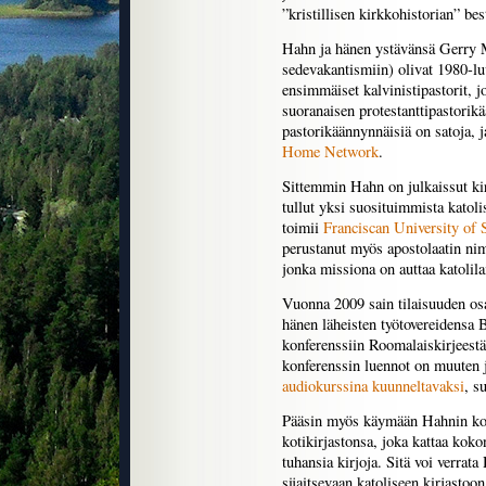
”kristillisen kirkkohistorian” bes
Hahn ja hänen ystävänsä Gerry 
sedevakantismiin) olivat 1980-l
ensimmäiset kalvinistipastorit, j
suoranaisen protestanttipastorik
pastorikäännynnäisiä on satoja, 
Home Network
.
Sittemmin Hahn on julkaissut kirj
tullut yksi suosituimmista katolis
toimii
Franciscan University of 
perustanut myös apostolaatin ni
jonka missiona on auttaa katolil
Vuonna 2009 sain tilaisuuden osa
hänen läheisten työtovereidensa 
konferenssiin Roomalaiskirjeest
konferenssin luennot on muuten ju
audiokurssina kuunneltavaksi
, s
Pääsin myös käymään Hahnin kod
kotikirjastonsa, joka kattaa kok
tuhansia kirjoja. Sitä voi verrat
sijaitsevaan katoliseen kirjasto