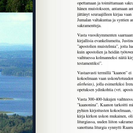
opettamaan ja toimittamaan sakr
hänen muistokseen, antamaan ante
jättänyt seuraajilleen kirjaa vaan
Jumalan valtakuntaa ja syntien a
sakramentteja.
Vasta vuosikymmenten saarnaamis
kirjallisia evankeliumeita, Justi
”apostolien muistelmia”, joita l
kuin apostolien ja heidän työtove
vaihtuessa kolmanneksi näitä kir
testamentiksi”.
Vastaavasti termillä ”kaanon” ei
kokoelmaan vaan uskon/totuuden
aletheias)
, jolla esimerkiksi Iren
opetuksen ydinkohtia (vrt. apost
Vasta 300-400-lukujen vaihteess
”kaanonina”. Kaanon tarkoitti mit
pyhien kirjoitusten kokoelmaan, 
kirja kirkon uskon mukainen, olik
liturgiassa, uuden liiton sakram
sanottuna liturgia synnytti Raam