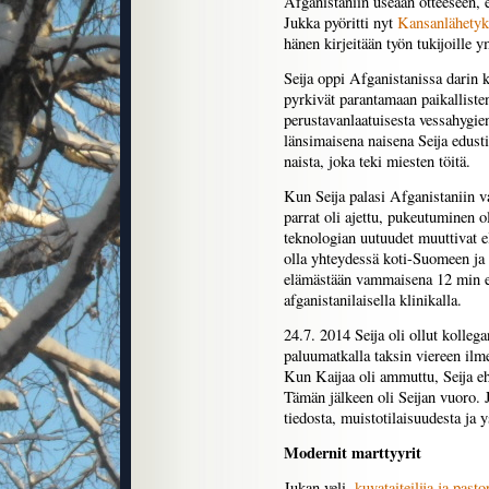
Afganistaniin useaan otteeseen, e
Jukka pyöritti nyt
Kansanlähetyk
hänen kirjeitään työn tukijoille
Seija oppi Afganistanissa darin ki
pyrkivät parantamaan paikalliste
perustavanlaatuisesta vessahygie
länsimaisena naisena Seija edust
naista, joka teki miesten töitä.
Kun Seija palasi Afganistaniin v
parrat oli ajettu, pukeutuminen o
teknologian uutuudet muuttivat
olla yhteydessä koti-Suomeen ja 
elämästään vammaisena 12 min esi
afganistanilaisella klinikalla.
24.7. 2014 Seija oli ollut kolleg
paluumatkalla taksin viereen ilme
Kun Kaijaa oli ammuttu, Seija eh
Tämän jälkeen oli Seijan vuoro. 
tiedosta, muistotilaisuudesta ja 
Modernit marttyyrit
Jukan veli,
kuvataiteilija ja pasto