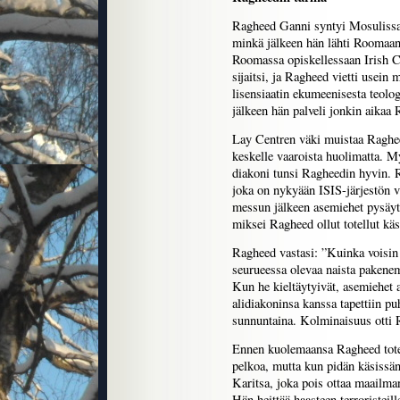
Ragheed Ganni syntyi Mosulissa 
minkä jälkeen hän lähti Roomaan
Roomassa opiskellessaan Irish C
sijaitsi, ja Ragheed vietti usein
lisensiaatin ekumeenisesta teolo
jälkeen hän palveli jonkin aikaa 
Lay Centren väki muistaa Raghee
keskelle vaaroista huolimatta. 
diakoni tunsi Ragheedin hyvin. 
joka on nykyään ISIS-järjestön v
messun jälkeen asemiehet pysäyt
miksei Ragheed ollut totellut kä
Ragheed vastasi: ”Kuinka voisi
seurueessa olevaa naista pakenem
Kun he kieltäytyivät, asemiehet
alidiakoninsa kanssa tapettiin p
sunnuntaina. Kolminaisuus otti
Ennen kuolemaansa Ragheed totes
pelkoa, mutta kun pidän käsissän
Karitsa, joka pois ottaa maailma
Hän heittää haasteen terroristeil