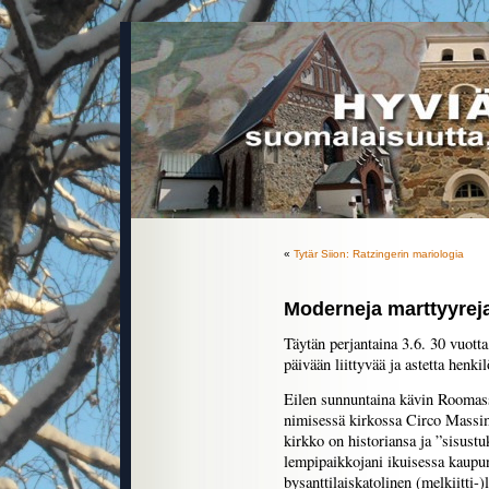
«
Tytär Siion: Ratzingerin mariologia
Moderneja marttyyreja
Täytän perjantaina 3.6. 30 vuotta, 
päivään liittyvää ja astetta henk
Eilen sunnuntaina kävin Roomas
nimisessä kirkossa Circo Massi
kirkko on historiansa ja ”sisust
lempipaikkojani ikuisessa kaupun
bysanttilaiskatolinen (melkiitti-)