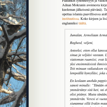
Päätänkin lyhennettyyn ja valik
Adnan Mokranin avoimesta kirje
kuoleman jälkeisenä päivänä). T
opettaa islamia paavillisessa ara
instituutissa
. Koko kirjeen ja li
englanniksi
täältä
.
Jumalan, Armeliaan Arma
Ragheed, veljeni,
Anteeksi, etten ollut kanssa
sinua ja veljiäsi vastaan. L
viattoman ruumiisi, ovat lä
yksi ensimmäisistä ihmisis
Teit minuun vaikutuksen via
lempeällä hymylläsi, joka o
En koskaan unohda pappisv
sanoit minulle: ”Tänään ole
ymmärtänyt sitä heti, tai e
olisi pitänyt. Mutta tänää
ymmärrän. Veresi ei vuota
siunannut sillä Irakin maa