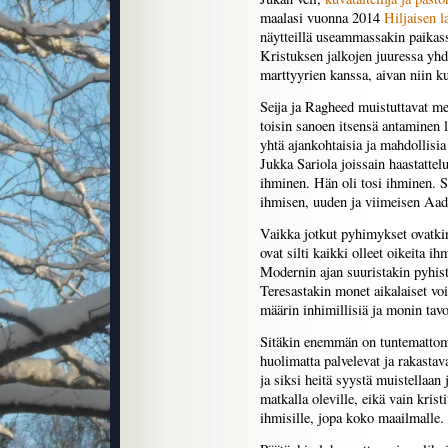
maalasi vuonna 2014
Hiljaisen l
näytteillä useammassakin paikas
Kristuksen jalkojen juuressa yh
marttyyrien kanssa, aivan niin 
Seija ja Ragheed muistuttavat mei
toisin sanoen itsensä antaminen l
yhtä ajankohtaisia ja mahdollisi
Jukka Sariola joissain haastattelu
ihminen. Hän oli tosi ihminen. S
ihmisen, uuden ja viimeisen Aad
Vaikka jotkut pyhimykset ovatkin
ovat silti kaikki olleet oikeita i
Modernin ajan suuristakin pyhistä
Teresastakin monet aikalaiset voi
määrin inhimillisiä ja monin tavo
Sitäkin enemmän on tuntemattomi
huolimatta palvelevat ja rakastav
ja siksi heitä syystä muistellaan
matkalla oleville, eikä vain krist
ihmisille, jopa koko maailmalle.