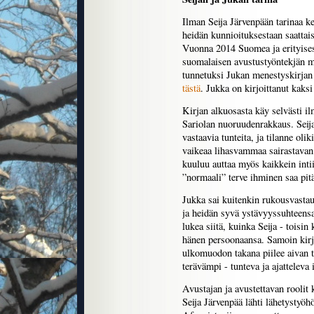
Ilman Seija Järvenpään tarinaa k
heidän kunnioituksestaan saattais
Vuonna 2014 Suomea ja erityisesti 
suomalaisen avustustyöntekjän mu
tunnetuksi Jukan menestyskirjan 
tästä
. Jukka on kirjoittanut kaks
Kirjan alkuosasta käy selvästi il
Sariolan nuoruudenrakkaus. Seija
vastaavia tunteita, ja tilanne oli
vaikeaa lihasvammaa sairastavan
kuuluu auttaa myös kaikkein intii
”normaali” terve ihminen saa pit
Jukka sai kuitenkin rukousvastau
ja heidän syvä ystävyyssuhteensa 
lukea siitä, kuinka Seija - tois
hänen persoonaansa. Samoin kirja
ulkomuodon takana piilee aivan ta
terävämpi - tunteva ja ajatteleva
Avustajan ja avustettavan roolit 
Seija Järvenpää lähti lähetysty