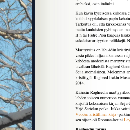
arabiaksi, osin italiaksi.
Kun kävin kyseisessä kirkossa 
kolahti syyrialaisen papin kehot
Tarkoitus oli, että kirkkokansa v
mutta kuuluisien pyhimysten mas
II:n tai Padre Pion kaapua) lisä
sukulaismarttyyrien reliikkejä. N
Marttyyrius on lähi-idän kristity
vasta pikku hiljaa alkamassa valj
kahdesta modernista marttyyrist
tavallaan läheisiä: Ragheed Ganni
Seija suomalainen. Molemmat ammu
kristittyjä: Ragheed Irakin Mosu
2014.
Käänsin Ragheedin marttyyrikuo
lehden toiseen numeroon vuonna 
kirjoitti kokonaisen kirjan Seija-
Yrjö Sariolan poika. Jukka voitti
Vuoden kristillinen kirja
-palkinn
sen sijaan oli Rooman-kotini
Lay
Ragheedin tarina