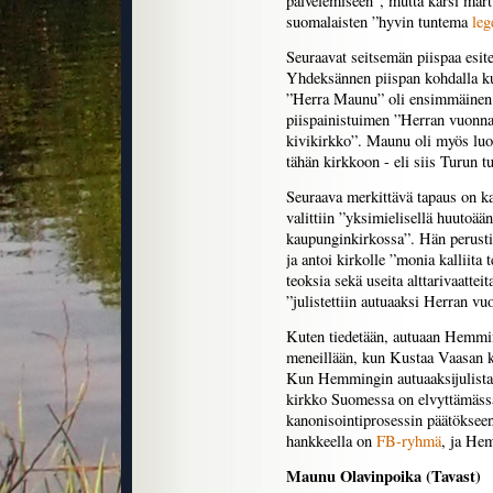
palvelemiseen”, mutta kärsi mar
suomalaisten ”hyvin tuntema
leg
Seuraavat seitsemän piispaa esitel
Yhdeksännen piispan kohdalla kuv
”Herra Maunu” oli ensimmäinen ”
piispainistuimen ”Herran vuonna
kivikirkko”. Maunu oli myös luo
tähän kirkkoon - eli siis Turun 
Seuraava merkittävä tapaus on k
valittiin ”yksimielisellä huutoää
kaupunginkirkossa”. Hän perust
ja antoi kirkolle ”monia kalliita 
teoksia sekä useita alttarivaatt
”julistettiin autuaaksi Herran vu
Kuten tiedetään, autuaan Hemmin
meneillään, kun Kustaa Vaasan ki
Kun Hemmingin autuaaksijulistam
kirkko Suomessa on elvyttämässä
kanonisointiprosessin päätöksee
hankkeella on
FB-ryhmä
, ja He
Maunu Olavinpoika (Tavast)