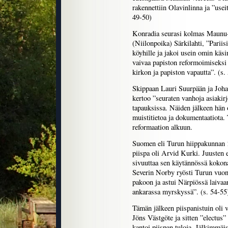
rakennettiin Olavinlinna ja ”useit
49-50)
Konradia seurasi kolmas Maunu-
(Niilonpoika) Särkilahti, ”Pariis
köyhille ja jakoi usein omin käsi
vaivaa papiston reformoimiseksi 
kirkon ja papiston vapautta”. (s.
Skippaan Lauri Suurpään ja Johan
kertoo ”seuraten vanhoja asiakir
tapauksissa. Näiden jälkeen hän
muistitietoa ja dokumentaatiota.
reformaation alkuun.
Suomen eli Turun hiippakunnan 23
piispa oli Arvid Kurki. Juusten 
sivuuttaa sen käytännössä kokona
Severin Norby ryösti Turun vuon
pakoon ja astui Närpiössä laivaa
ankarassa myrskyssä”. (s. 54-55
Tämän jälkeen piispanistuin oli 
Jöns Västgöte ja sitten ”electus” 
kantoi piispan tuloja. Jälkimmäi