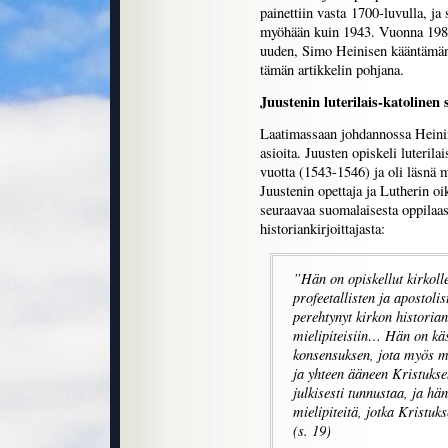
painettiin vasta 1700-luvulla, j
myöhään kuin 1943. Vuonna 1988
uuden, Simo Heinisen kääntämän
tämän artikkelin pohjana.
Juustenin luterilais-katolinen 
Laatimassaan johdannossa Heinin
asioita. Juusten opiskeli luteri
vuotta (1543-1546) ja oli läsnä 
Juustenin opettaja ja Lutherin oi
seuraavaa suomalaisesta oppilaast
historiankirjoittajasta:
”Hän on opiskellut kirkolle
profeetallisten ja apostolis
perehtynyt kirkon historian
mielipiteisiin… Hän on käs
konsensuksen, jota myös m
ja yhteen ääneen Kristukse
julkisesti tunnustaa, ja hä
mielipiteitä, jotka Kristuk
(s. 19)