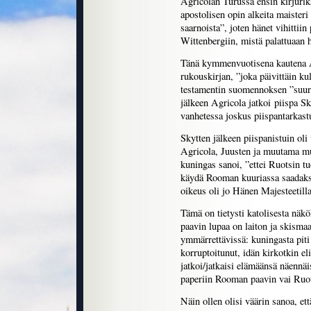
Agricolan Turussa ensin kirjuri
apostolisen opin alkeita maisteri
saarnoista”, joten hänet vihittiin
Wittenbergiin, mistä palattuaan h
Tänä kymmenvuotisena kautena A
rukouskirjan, ”joka päivittäin k
testamentin suomennoksen ”suur
jälkeen Agricola jatkoi piispa S
vanhetessa joskus piispantarkastu
Skytten jälkeen piispanistuin ol
Agricola, Juusten ja muutama mu
kuningas sanoi, ”ettei Ruotsin tu
käydä Rooman kuuriassa saadaks
oikeus oli jo Hänen Majesteetill
Tämä on tietysti katolisesta näk
paavin lupaa on laiton ja skisma
ymmärrettävissä: kuningasta piti
korruptoitunut, idän kirkotkin el
jatkoi/jatkaisi elämäänsä näennäi
paperiin Rooman paavin vai Ruo
Näin ollen olisi väärin sanoa, et