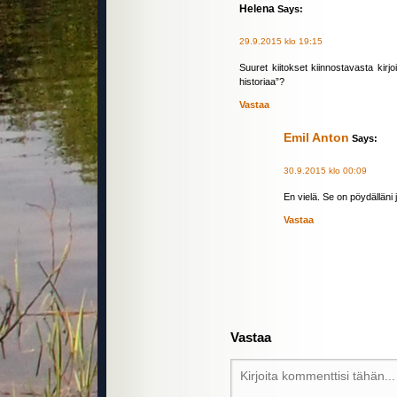
Helena
Says:
29.9.2015 klo 19:15
Suuret kiitokset kiinnostavasta kirj
historiaa”?
Vastaa
Emil Anton
Says:
30.9.2015 klo 00:09
En vielä. Se on pöydälläni
Vastaa
Vastaa