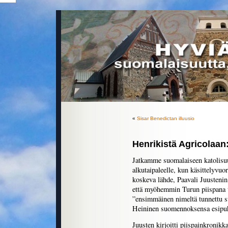
«
Sisar Benedictan illuusio
Henrikistä Agricolaan
Jatkamme suomalaiseen katolisuu
alkutaipaleelle, kun käsittelyvu
koskeva lähde, Paavali Juusteni
että myöhemmin Turun piispana t
”ensimmäinen nimeltä tunnettu su
Heininen suomennoksensa esipuh
Juusten kirjoitti piispainkronikk