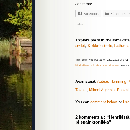
Jaa tämä:
Facebook
Sähköpostit
Lataa...
Explore posts in the same cate
arviot
,
Kirkkohistoria
,
Luther ja 
This entry was posted on 28.9.2015 at 07:17 
Kirkkohistoria
,
Luther ja luterilaisuus
. You ca
Avainsanat:
Autuas Hemming
,
Tavast
,
Mikael Agricola
,
Paavali
You can
comment below
, or
link
2 kommenttia : “Henrikistä
piispainkronikka”