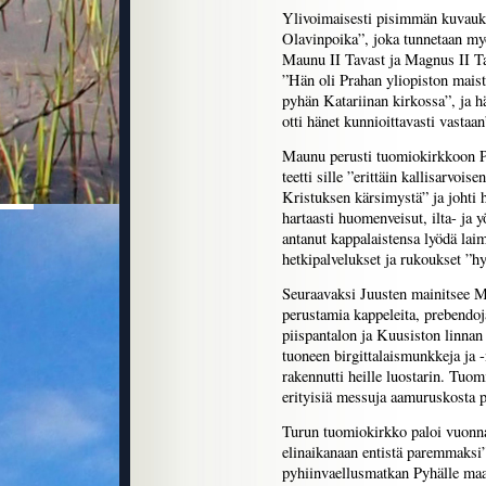
Ylivoimaisesti pisimmän kuvau
Olavinpoika”, joka tunnetaan m
Maunu II Tavast ja Magnus II Ta
”Hän oli Prahan yliopiston maist
pyhän Katariinan kirkossa”, ja h
otti hänet kunnioittavasti vastaan
Maunu perusti tuomiokirkkoon Py
teetti sille ”erittäin kallisarvois
Kristuksen kärsimystä” ja johti 
hartaasti huomenveisut, ilta- ja 
antanut kappalaistensa lyödä la
hetkipalvelukset ja rukoukset ”hy
Seuraavaksi Juusten mainitsee Ma
perustamia kappeleita, prebendoj
piispantalon ja Kuusiston linnan
tuoneen birgittalaismunkkeja ja 
rakennutti heille luostarin. Tuo
erityisiä messuja aamuruskosta 
Turun tuomiokirkko paloi vuonna
elinaikanaan entistä paremmaksi
pyhiinvaellusmatkan Pyhälle maa