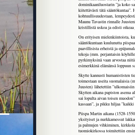
dominikaaniluostarin ”ja koko saa
kiitettävästi tätä sääntökuntaa”.
kohtuullisuudestaan, lempeydestä
Maunu Tavastin rinnalle Juusteni
kristillistä uskoa ja edisti oikea
On erityisen mielenkiintoista, ku
sääntökuntaan kuulunutta piispa
paavillisista erheistä ja epäjuma
tekoja (mm. perjantaisin köyhille
pyrkimyksinä vaan arvostaa niitä:
esimerkkinä elämänsä loppuun sa
Skytte kannusti humanististen tie
toimestaan useita suomalaisia (
Juusten) lähetettiin ”ulkomaisiin
Skytten aikana papiston asema al
sai lopulta aivan toisen muodon”
kassaan”, ja pikku hiljaa ”kaikki 
Piispa Martin aikana (1528-1550
yksityiset ja nurkkamessut lakka
ja palmujen vihkiminen, kirkkolau
tuomiokirkossa toimitettiin ensi