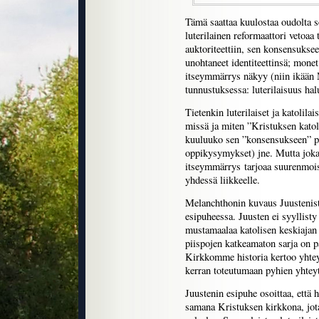
Tämä saattaa kuulostaa oudolta sek
luterilainen reformaattori vetoaa
auktoriteettiin, sen konsensuksee
unohtaneet identiteettinsä; monet
itseymmärrys näkyy (niin ikään
tunnustuksessa: luterilaisuus halu
Tietenkin luterilaiset ja katolilai
missä ja miten ”Kristuksen katol
kuuluuko sen ”konsensukseen” pa
oppikysymykset) jne. Mutta joka
itseymmärrys tarjoaa suurenmoise
yhdessä liikkeelle.
Melanchthonin kuvaus Juustenist
esipuheessa. Juusten ei syyllisty
mustamaalaa katolisen keskiajan
piispojen katkeamaton sarja on p
Kirkkomme historia kertoo yhteyd
kerran toteutumaan pyhien yhteyt
Juustenin esipuhe osoittaa, että 
samana Kristuksen kirkkona, jota