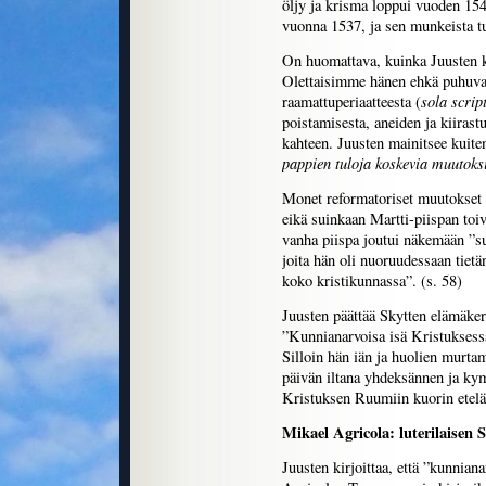
öljy ja krisma loppui vuoden 154
vuonna 1537, ja sen munkeista tu
On huomattava, kuinka Juusten 
Olettaisimme hänen ehkä puhuva
sola scrip
raamattuperiaatteesta (
poistamisesta, aneiden ja kiiras
kahteen. Juusten mainitsee kuite
pappien tuloja koskevia muutoks
Monet reformatoriset muutokset t
eikä suinkaan Martti-piispan toiv
vanha piispa joutui näkemään ”su
joita hän oli nuoruudessaan tiet
koko kristikunnassa”. (s. 58)
Juusten päättää Skytten elämäker
”Kunnianarvoisa isä Kristuksess
Silloin hän iän ja huolien murt
päivän iltana yhdeksännen ja kym
Kristuksen Ruumiin kuorin etelär
Mikael Agricola: luterilaisen S
Juusten kirjoittaa, että ”kunniana