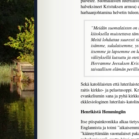
palvelee. Suomalaisten luterilaist
halveksineet Kristuksen armoa) e
harhaanjohtamina helvetin tuleen
”Meidän suomalaisten on tu
kiitoksella muistettava t
Meitä lohduttaa suuresti t
isämme, sukulaisemme, ys
itsemme ja lapsemme on ka
välityksellä kutsuttu ja ot
Herramme Jeesuksen Kristu
taivaallisen elämän perillis
Sekä katolilaisten että luterilais
raitis kirkko- ja pelastusoppi. Kr
evankeliumin sana ja pyhä kirkko
ekklesiologinen luterilais-katolin
Henrikistä Hemmingiin
Itse piispainkronikka alkaa tietys
Englannista ja toimi ”aikaisemm
”käännyttämään suomalaiset paka