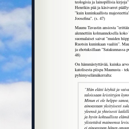
teologisia ja lainopillisia kirjo
Henrikin pää ja käsivarret päälly
”kuin kuninkaallista majesteettia
Joosefina”. (s. 47)
Maunu Tavastin ansiosta ”erittäi
alennettiin kolmanneksella koko
suomalaiset saivat ”muiden hiipp
Ruotsin kuninkaan vaaliin”. Mau
ja ehotuksillaan ”Satakunnassa pu
48)
On hämmästyttävää, kuinka arvost
katolisesta piispa Maunusta - te
pyhimyselämäkerralta:
”Hän elätti köyhiä ja vaiva
taloissaan kristittyjen kym
Minun ei ole helppo sanoa,
ainoastaan yksityisesti suk
yleensä ja yhteisesti kaikil
ja hyvin kohtuullista eläm
ylistettävä maineensa levi
ei ainoastaan hänen omaan