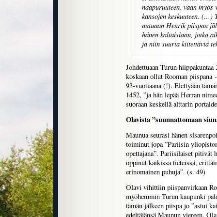
naapuruuteen, vaan myös v
kansojen keskuuteen. (…) 
autuaan Henrik piispan jä
hänen kaltaisiaan, jotka a
ja niin suuria kiitettäviä te
Johdettuaan Turun hiippakuntaa 
koskaan ollut Rooman piispana -
93-vuotiaana (!). Elettyään tämä
1452, ”ja hän lepää Herran nime
suoraan keskellä alttarin portaid
Olavista ”suunnattomaan siu
Maunua seurasi hänen sisarenpoik
toiminut jopa ”Pariisin yliopiston
opettajana”. Pariisilaiset pitivät
oppinut kaikissa tieteissä, eritt
erinomainen puhuja”. (s. 49)
Olavi vihittiin piispanvirkaan 
myöhemmin Turun kaupunki paloi
tämän jälkeen piispa jo ”astui kai
edeltäjänsä Maunun viereen. Ola