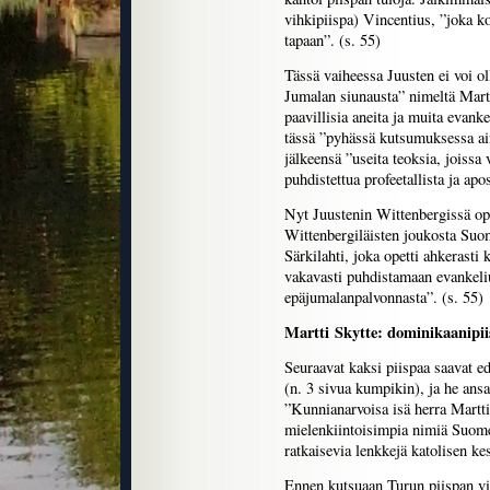
vihkipiispa) Vincentius, ”joka k
tapaan”. (s. 55)
Tässä vaiheessa Juusten ei voi ol
Jumalan siunausta” nimeltä Martt
paavillisia aneita ja muita evank
tässä ”pyhässä kutsumuksessa ain
jälkeensä ”useita teoksia, joissa
puhdistettua profeetallista ja apo
Nyt Juustenin Wittenbergissä opit
Wittenbergiläisten joukosta Suom
Särkilahti, joka opetti ahkerasti
vakavasti puhdistamaan evankeli
epäjumalanpalvonnasta”. (s. 55)
Martti Skytte: dominikaanipiis
Seuraavat kaksi piispaa saavat ed
(n. 3 sivua kumpikin), ja he ansa
”Kunnianarvoisa isä herra Martti
mielenkiintoisimpia nimiä Suomen
ratkaisevia lenkkejä katolisen kes
Ennen kutsuaan Turun piispan vi