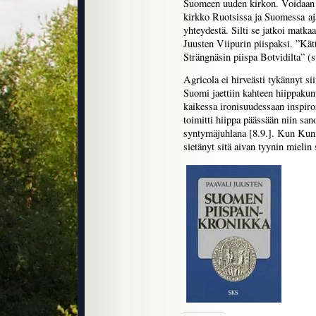
Suomeen uuden kirkon. Voidaan k
kirkko Ruotsissa ja Suomessa aja
yhteydestä. Silti se jatkoi matka
Juusten Viipurin piispaksi. ”Kä
Strängnäsin piispa Botvidilta” (s
Agricola ei hirveästi tykännyt si
Suomi jaettiin kahteen hiippakunt
kaikessa ironisuudessaan inspir
toimitti hiippa päässään niin s
syntymäjuhlana [8.9.]. Kun Kunink
sietänyt sitä aivan tyynin mielin 