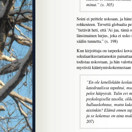
minut.” (s. 305)
Soini ei peittele uskoaan, ja hä
rohkeuteen. Tervettä globaalia p
”tietävät heti, että ’Ai jaa, tämä
länsimainen lurjus, joka ei usko
säälin tunnetta.” (s. 198)
Kun kirjoittaja on tarpeeksi kova
sekulaarikustantamokin painattaa 
todistaa uskostaan, ja hän valot
mystistä kääntymiskokemustaan I
”En ole kenellekään koskaa
katedraalissa tapahtui, mut
pelot häipyivät. Tulin eri 
psykologisella tasolla, olik
hulluuskohtaus, mutta kuka 
aistinkin? Elämä ennen tap
ja se kokemus on aina muka
207)