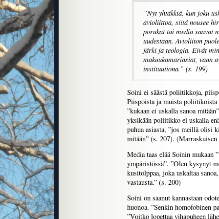
”Nyt yhtäkkiä, kun joku us
avioliittoa, siitä nousee hi
porukat tai media saavat mä
uudestaan. Avioliiton puole
järki ja teologia. Eivät m
makuukamariasiat, vaan avi
instituutiona.” (s. 199)
Soini ei säästä poliitikkoja, piis
Piispoista ja muista poliitikoist
”kukaan ei uskalla sanoa mitään”
yksikään poliitikko ei uskalla enä
puhua asiasta, ”jos meillä olisi 
mitään” (s. 207). (Marraskuisen 
Media taas elää Soinin mukaan ”tä
ympäristössä”. ”Olen kysynyt me
kusitolppaa, joka uskaltaa sanoa,
vastausta.” (s. 200)
Soini on saanut kannastaan odotet
huonoa. ”Senkin homofobinen pask
”Voitko lopettaa vihapuheen lähe