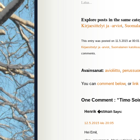
Lataa...
Explore posts in the same cate
Kirjaesittelyt ja -arviot
,
Suomala
This entry was posted on 11.5.2015 at 00:01 
Kirjaesittelyt ja -arviot
,
Suomalainen katolisu
comments.
Avainsanat:
avioliitto
,
perussuo
You can
comment below
, or
link
One Comment : “Timo Soini
Henrik �stman
Says:
12.5.2015 klo 20:05
Hei Emil,