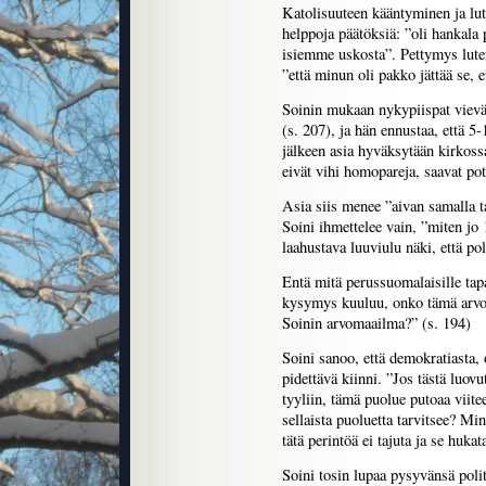
Katolisuuteen kääntyminen ja lute
helppoja päätöksiä: ”oli hankala p
isiemme uskosta”. Pettymys luter
”että minun oli pakko jättää se, 
Soinin mukaan nykypiispat vievät
(s. 207), ja hän ennustaa, että 5
jälkeen asia hyväksytään kirkoss
eivät vihi homopareja, saavat pot
Asia siis menee ”aivan samalla t
Soini ihmettelee vain, ”miten jo 
laahustava luuviulu näki, että p
Entä mitä perussuomalaisille ta
kysymys kuuluu, onko tämä arv
Soinin arvomaailma?” (s. 194)
Soini sanoo, että demokratiasta, 
pidettävä kiinni. ”Jos tästä luov
tyyliin, tämä puolue putoaa viite
sellaista puoluetta tarvitsee? Mi
tätä perintöä ei tajuta ja se hukat
Soini tosin lupaa pysyvänsä poli