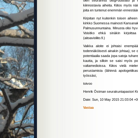
olen seurannut blogi-uutisiasi ja
kiinnostavia aiheita. Kiitos myös näis
joita en tuntenut enemmän ennestää
Kirjoitan nyt kuitenkin toisen aihe
kirkko Suomessa mainosti Kansanaloitet
Palmusunnuntaina. Minusta olisi hyvä j
Voisitko ehkä sinäkin kirjoittaa 
(aitoavioliito.fi.)
Vaikka aloite ei johtaisi enemp
todennäköisesti ainakin johtaa), se 
potentiaalia saada jopa satoja tuhansi
kautta, ja silloin se saisi myös po
valtamedioissa. Kiitos vielä mielen
perustamista (lähinnä apologetiik
työssäsi,
toivoo
Henrik Östman seurakuntapastori K
Date: Sun, 10 May 2015 21:03:04 +
Vastaa