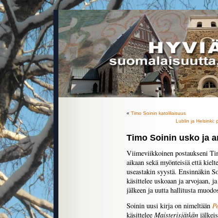
«
Timo Soinin katolilaisuus
Lublin ja Helsinki:
Timo Soinin usko ja a
Viimeviikkoinen postaukseni Timo
aikaan sekä myönteisiä että kielte
useastakin syystä. Ensinnäkin Soi
käsittelee uskoaan ja arvojaan, j
jälkeen ja uutta hallitusta muodo
P
Soinin uusi kirja on nimeltään
Maisterisjätkän
käsittelee
jälkeis