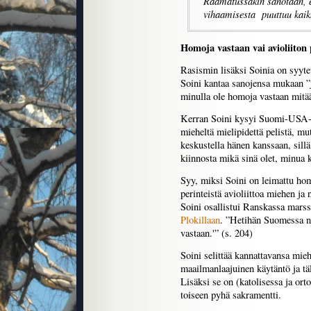
Raamatussakin sanotaan, e
vihaamisesta puuttuu kaikk
Homoja vastaan vai avioliiton 
Rasismin lisäksi Soinia on syyte
Soini kantaa sanojensa mukaan ”j
minulla ole homoja vastaan mitää
Kerran Soini kysyi Suomi-USA-jä
mieheltä mielipidettä pelistä, mut
keskustella hänen kanssaan, sillä
kiinnosta mikä sinä olet, minua ki
Syy, miksi Soini on leimattu homo
perinteistä avioliittoa miehen ja
Soini osallistui Ranskassa marssii
Plokillaan
. ”Hetihän Suomessa n
vastaan.'” (s. 204)
Soini selittää kannattavansa miehe
maailmanlaajuinen käytäntö ja tä
Lisäksi se on (katolisessa ja ort
toiseen pyhä sakramentti.