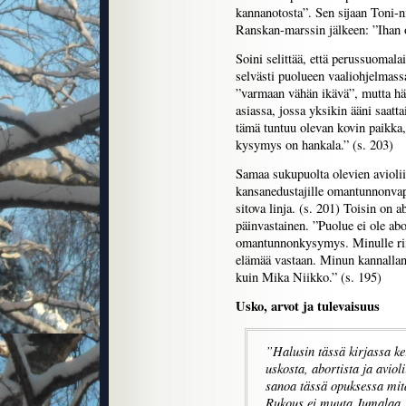
kannanotosta”. Sen sijaan Toni-n
Ranskan-marssin jälkeen: ”Ihan oik
Soini selittää, että perussuomal
selvästi puolueen vaaliohjelmass
”varmaan vähän ikävä”, mutta hän
asiassa, jossa yksikin ääni saatta
tämä tuntuu olevan kovin paikka, 
kysymys on hankala.” (s. 203)
Samaa sukupuolta olevien avioliit
kansanedustajille omantunnonva
sitova linja. (s. 201) Toisin on a
päinvastainen. ”Puolue ei ole abo
omantunnonkysymys. Minulle riit
elämää vastaan. Minun kannallan
kuin Mika Niikko.” (s. 195)
Usko, arvot ja tulevaisuus
”Halusin tässä kirjassa ke
uskosta, abortista ja aviol
sanoa tässä opuksessa mitä
Rukous ei muuta Jumalaa, 