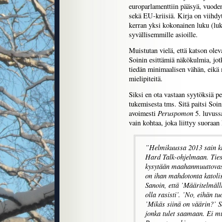
europarlamenttiin pääsyä, vuode
sekä EU-kriisiä. Kirja on viihdytt
kerran yksi kokonainen luku (l
syvällisemmille asioille.
Muistutan vielä, että katson ole
Soinin esittämiä näkökulmia, jot
tiedän minimaalisen vähän, eikä m
mielipiteitä.
Siksi en ota vastaan syytöksiä 
tukemisesta tms. Sitä paitsi Soi
Peruspomon
avoimesti
5. luvussa
vain kohtaa, joka liittyy suoraan
”Helmikuussa 2013 sain ku
Hard Talk-ohjelmaan. Tiesi
kysytään maahanmuuttovast
on ihan mahdotonta katolis
Sanoin, että ’Määritelmälli
olla rasisti’. ’No, eihän t
’Mikäs siinä on väärin?’ S
jonka tulet saamaan. Ei mu