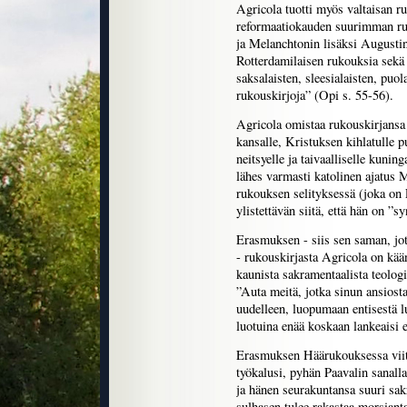
Agricola tuotti myös valtaisan ru
reformaatiokauden suurimman ruk
ja Melanchtonin lisäksi August
Rotterdamilaisen rukouksia sekä 
saksalaisten, sleesialaisten, puola
rukouskirjoja” (Opi s. 55-56).
Agricola omistaa rukouskirjansa 
kansalle, Kristuksen kihlatulle p
neitsyelle ja taivaalliselle kunin
lähes varmasti katolinen ajatus 
rukouksen selityksessä (joka on 
ylistettävän siitä, että hän on ”
Erasmuksen - siis sen saman, jo
- rukouskirjasta Agricola on kään
kaunista sakramentaalista teolo
”Auta meitä, jotka sinun ansio
uudelleen, luopumaan entisestä 
luotuina enää koskaan lankeaisi 
Erasmuksen Häärukouksessa viita
työkalusi, pyhän Paavalin sanall
ja hänen seurakuntansa suuri sak
sulhasen tulee rakastaa morsiant