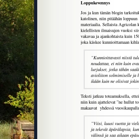
Loppukevennys
Jos ja kun tämän blogin tarkoituk
katolinen, niin pitäähän loppuu
materiaalia. Sellaista Agricolan 
kielellisten ilmaisujen vuoksi sii
vakavaa ja ajankohtaista kuin 150
joka käskee kunnioittamaan kihlau
”Kunnioittavasti niistä tul
noudattaa, ei niin kuin ov
lurjukset, jotka tähän saa
avioliiton solmimiselle ja h
ikään kuin ne olisivat jokin
Teksti jatkuu toteamuksella, ette
niin kuin ajattelevat ”ne hullut t
makaavat yhdessä vuosikaupalla
”Viisi, kuusi vuotta ja vi
ja tekevät äpärälapsia, kun
välinsä ja saa aikaan epäso