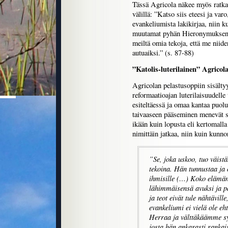
Tässä Agricola näkee myös ratka
välillä: ”Katso siis eteesi ja var
evankeliumista lakikirjaa, niin ku
muutamat pyhän Hieronymuksen a
meiltä omia tekoja, että me niid
autuaiksi.” (s. 87-88)
”Katolis-luterilainen” Agricol
Agricolan pelastusoppiin sisält
reformaatioajan luterilaisuudelle
esiteltäessä ja omaa kantaa puol
taivaaseen pääseminen menevät se
ikään kuin lopusta eli kertomall
nimittäin jatkaa, niin kuin kunnon
”Se, joka uskoo, tuo väist
tekoina. Hän tunnustaa ja o
ihmisille (…) Koko elämän
lähimmäisensä avuksi ja p
ja teot eivät tule nähtäville
evankeliumi ei vielä ole e
Herraa ja välttäkäämme syn
josta hän ankarasti rankai