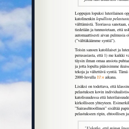
Loppujen lopuksi luterilainen oppi
lopullista pelastust
katolinenkin
välttämistä. Teoriassa sanotaan, e
tiedetään ja tunnustetaan, että us
automaattisesti aivan pulmusia ol
(”välttäkäämme syntiä”).
Toisin sanoen katolilaiset ja lute
perusasiasta, että 1) me kaikki 
täysin ilman omaa ansiota puhtaas
ja jotta lopulta pääsisimme ikui
tekoja ja vältettävä syntiä. Tämä 
YJ:n
2000-luvulla
aikana.
Lisäksi on todettava, että klassin
pelastuksen kovin individualistis
katolisuudessa että luterilaisuud
kirkolliseen yhteyteen. Esimerkik
”Sairasehtoollinen” sisältää papin
pelastukseen ripin, ehtoollisen ja
”Uskotko, että minun laus