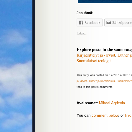
Jaa tämä:
Facebook
Sähköpostit
Lataa...
Explore posts in the same cate
Kirjaesittelyt ja -arviot
,
Luther j
Suomalaiset teologit
This entry was posted on 6.4.2015 at 09:15 a
ja -arviot
,
Luther ja luterilaisuus
,
Suomalainen 
feed to this post's comments.
Avainsanat:
Mikael Agricola
You can
comment below
, or
link