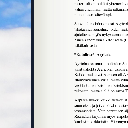
materiaali on pitkälti yhteneväis
vähän enemmän, mutta jälkimmäi
muodoltaan kätevämpi.
Suosittelen ehdottomasti Agrico
takakannen sanoihin, joiden muka
ajateltavaa myös nykysuomalaisel
hänen sanomaansa katolisesta (t. 
näkökulmasta.
”Katolinen” Agricola
Agriolaa on totuttu pitämään S
yksityiskohta Agricolan uskossa l
Kaikki muistavat Aapisen eli A
suomenkielinen kirja, mutta kui
keskiaikainen katolinen katekism
rukousta, mutta siellä on myös T
Aapisen lisäksi kaikki tietävät 
suomeksi, ja jotkut ehkä muistav
testamentista. Vain harvat sen sija
Raamatun kirjoihin myös esipuhei
katolisiin kirkkoisiin: Hierony