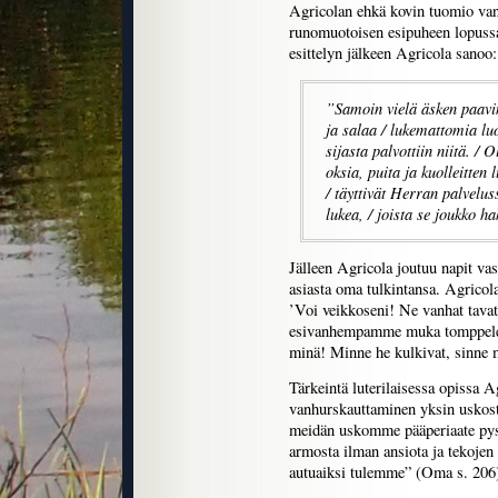
Agricolan ehkä kovin tuomio vanho
runomuotoisen esipuheen lopuss
esittelyn jälkeen Agricola sanoo:
”Samoin vielä äsken paavin 
ja salaa / lukemattomia lu
sijasta palvottiin niitä. / O
oksia, puita ja kuolleitten 
/ täyttivät Herran palvelus
lukea, / joista se joukko 
Jälleen Agricola joutuu napit va
asiasta oma tulkintansa. Agricola
’Voi veikkoseni! Ne vanhat tava
esivanhempamme muka tomppelei
minä! Minne he kulkivat, sinne m
Tärkeintä luterilaisessa opissa A
vanhurskauttaminen yksin uskost
meidän uskomme pääperiaate pysy
armosta ilman ansiota ja tekojen 
autuaiksi tulemme” (Oma s. 206