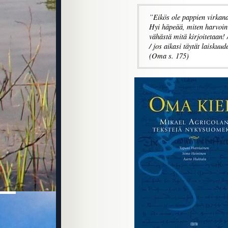
”Eikös ole pappien virkana 
Hyi häpeää, miten harvoin 
vähästä mitä kirjoitetaan!
/ jos aikasi täytät laiskuud
(Oma s. 175)