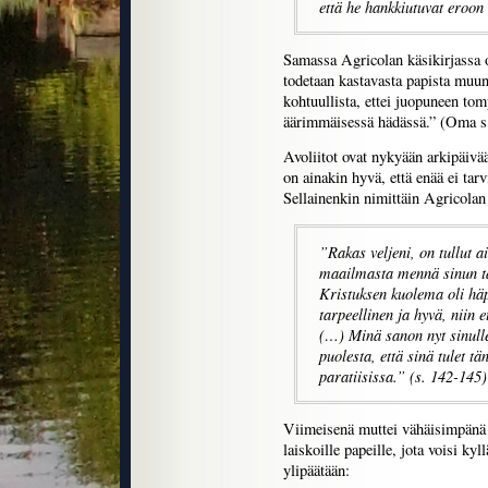
että he hankkiutuvat eroon
Samassa Agricolan käsikirjassa 
todetaan kastavasta papista muun
kohtuullista, ettei juopuneen tomp
äärimmäisessä hädässä.” (Oma s
Avoliitot ovat nykyään arkipäivää
on ainakin hyvä, että enää ei tarv
Sellainenkin nimittäin Agricolan 
”Rakas veljeni, on tullut ai
maailmasta mennä sinun ta
Kristuksen kuolema oli häp
tarpeellinen ja hyvä, niin e
(…) Minä sanon nyt sinulle
puolesta, että sinä tulet 
paratiisissa.” (s. 142-145)
Viimeisenä muttei vähäisimpänä s
laiskoille papeille, jota voisi kyl
ylipäätään: