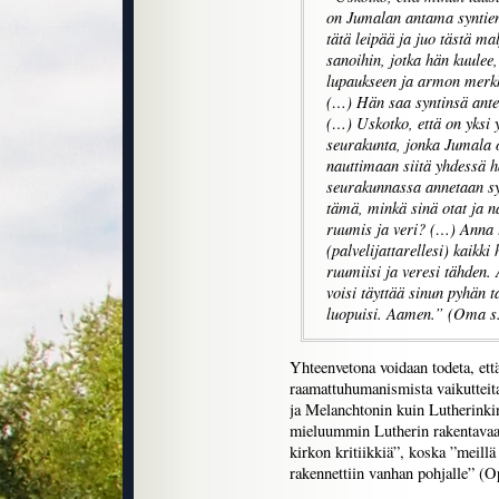
on Jumalan antama syntien 
tätä leipää ja juo tästä mal
sanoihin, jotka hän kuulee,
lupaukseen ja armon merkk
(…) Hän saa syntinsä ante
(…) Uskotko, että on yksi y
seurakunta, jonka Jumala on
nauttimaan siitä yhdessä h
seurakunnassa annetaan sy
tämä, minkä sinä otat ja n
ruumis ja veri? (…) Anna tä
(palvelijattarellesi) kaikk
ruumiisi ja veresi tähden. 
voisi täyttää sinun pyhän ta
luopuisi. Aamen.” (Oma s
Yhteenvetona voidaan todeta, ett
raamattuhumanismista vaikutteita
ja Melanchtonin kuin Lutherinki
mieluummin Lutherin rakentavaa 
kirkon kritiikkiä”, koska ”meillä 
rakennettiin vanhan pohjalle” (Op