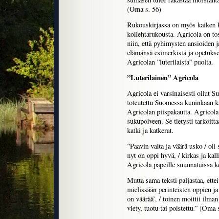
(Oma s. 56)
Rukouskirjassa on myös kaiken 
kollehtarukousta. Agricola on to
niin, että pyhimysten ansioiden 
elämänsä esimerkistä ja opetukse
Agricolan ”luterilaista” puolta.
”Luterilainen” Agricola
Agricola ei varsinaisesti ollut S
toteutettu Suomessa kuninkaan k
Agricolan piispakautta. Agricola
sukupolveen. Se tietysti tarkoitta
katki ja katkerat.
”Paavin valta ja väärä usko / ol
nyt on oppi hyvä, / kirkas ja kal
Agricola papeille suunnatuissa 
Mutta sama teksti paljastaa, ette
mielissään perinteisten oppien j
on väärää’, / toinen moittii ilma
viety, tuotu tai poistettu.” (Oma 