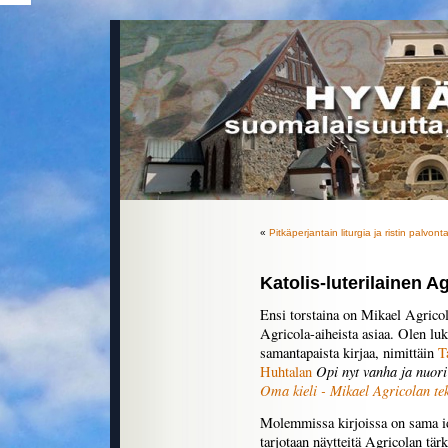
«
Pitkäperjantain liturgia ja ristin palvont
Katolis-luterilainen A
Ensi torstaina on Mikael Agricol
Agricola-aiheista asiaa. Olen lu
samantapaista kirjaa, nimittäin
T
Opi nyt vanha ja nuori
Huhtalan
Oma kieli - Mikael Agricolan te
Molemmissa kirjoissa on sama ide
tarjotaan näytteitä Agricolan tä