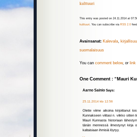
kulttuuri
This entry was posted on 24.11.2014 at 07:58
kulttuuri
. You can subscribe via
RSS 2.0
feed
Avainsanat:
Kalevala
,
kirjallisu
suomalaisuus
You can
comment below
, or
link
One Comment : “Mauri Ku
Aarno Sainio
Says:
25.11.2014 klo 12:56
Olette viime aikoina kirjoittanut tos
Kunnakseen viittasi n. viikko sitten t
Mauri Kunnasta historiaan lähestymi
tänän mennessä ilmestynyt kirja on 
kaltaisiaan ihmisiä löytyy.