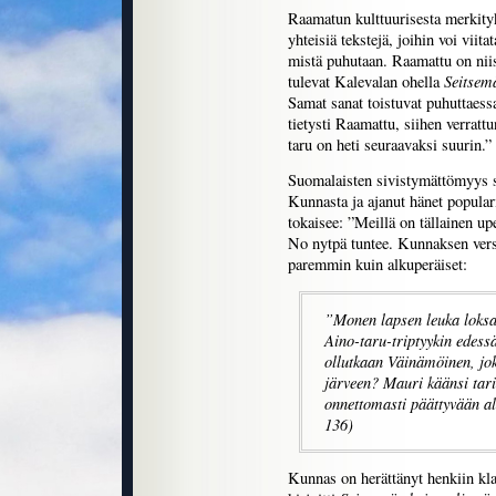
Raamatun kulttuurisesta merkityk
yhteisiä tekstejä, joihin voi viitat
mistä puhutaan. Raamattu on niist
Seitsemä
tulevat Kalevalan ohella
Samat sanat toistuvat puhuttaessa
tietysti Raamattu, siihen verrat
taru on heti seuraavaksi suurin.”
Suomalaisten sivistymättömyys s
Kunnasta ja ajanut hänet popular
tokaisee: ”Meillä on tällainen up
No nytpä tuntee. Kunnaksen versi
paremmin kuin alkuperäiset:
”Monen lapsen leuka loks
Aino-taru-triptyykin edess
ollutkaan Väinämöinen, jok
järveen? Mauri käänsi tar
onnettomasti päättyvään a
136)
Kunnas on herättänyt henkiin kla