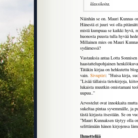
klassikoita.
Näinhän se on. Mauri Kunnas on 
Hänestä ei juuri voi olla pitämätt
mistä kumpuaa se kaikki hyvä, m
huonosta puusta tulla hyvää hed
Millainen mies on Mauri Kunnas,
sydämessä?
Vastauksia antaa Lotta Sonnisen
haastattelupohjainen henkilökuv
Tätäkin kirjaa on hehkutettu blo
vain.
Sivupiiri
: ”Huisa kirja, suo
”Lisää tällaisia tietokirjoja, kiit
lukaista muutkin omistamani teok
uupuu..”
Arvostelut ovat innokkaita mutta
sukeltaa pintaa syvemmälle, ja 
tästä kirjasta itsestään. Se on vu
”Mauri Kunnaksen täytyy olla onn
selittämään hänen kirjojensa lä
Ihmettelijä