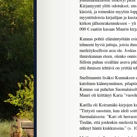
Kirjamyynti ylitti odotukset, en
käsistä, ja toinenkin myytiin lo
myyntituloista kirjailijan ja kus
kirkon jälleenrakennukseen – yli
000 € saatiin kasaan Maurin kirj
Kunnas pohtii elämäntyötään esim
tehneeni hyviä juttuja, joista ih
merkityksellisin asia ole. Joskus
ihmiskunnan eteen, olenko onnis
Silloin puhuu sisälläni asuva pi
että ihmisen tehtävä on yrittää t
Snellmannin lisäksi Kunnaksen e
katolinen käännynnäinen, pilapi
Kunnas sai puhelun Suomalaiselt
Mauri oli kiittänyt Karia ”vuosi
Karilla oli Koiramäki-kirjojen k
”Tietysti suostuin, kun idoli soi
Suomalaisesta: ”Kari oli herras
Tiedän, että joidenkin mielestä h
nähnyt häntä kiukkuisena.” (s. 1