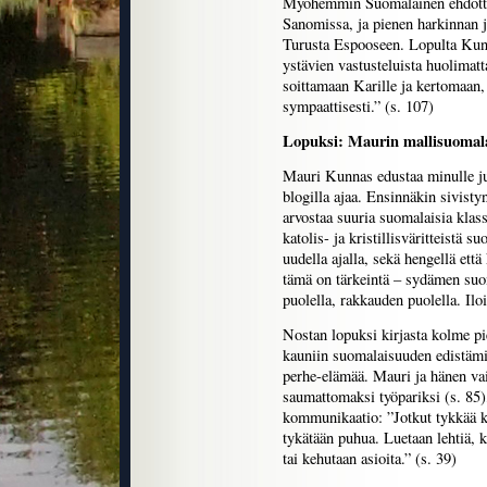
Myöhemmin Suomalainen ehdotti K
Sanomissa, ja pienen harkinnan 
Turusta Espooseen. Lopulta Kunna
ystävien vastusteluista huolimat
soittamaan Karille ja kertomaan, 
sympaattisesti.” (s. 107)
Lopuksi: Maurin mallisuomal
Mauri Kunnas edustaa minulle juur
blogilla ajaa. Ensinnäkin sivisty
arvostaa suuria suomalaisia klass
katolis- ja kristillisväritteistä s
uudella ajalla, sekä hengellä ett
tämä on tärkeintä – sydämen suo
puolella, rakkauden puolella. Ilo
Nostan lopuksi kirjasta kolme pi
kauniin suomalaisuuden edistäm
perhe-elämää. Mauri ja hänen va
saumattomaksi työpariksi (s. 85),
kommunikaatio: ”Jotkut tykkää k
tykätään puhua. Luetaan lehtiä, 
tai kehutaan asioita.” (s. 39)