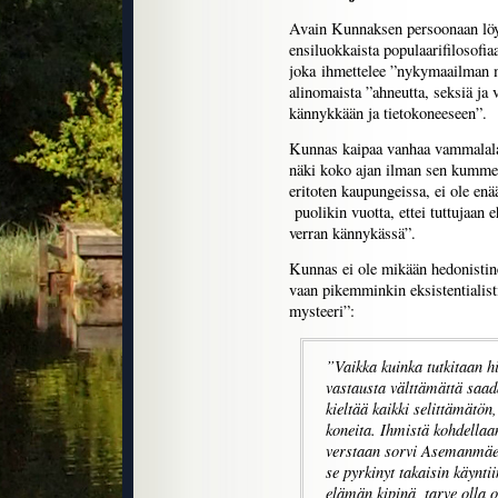
Avain Kunnaksen persoonaan löyt
ensiluokkaista populaarifilosof
joka ihmettelee ”nykymaailman 
alinomaista ”ahneutta, seksiä ja v
kännykkään ja tietokoneeseen”.
Kunnas kaipaa vanhaa vammalalais
näki koko ajan ilman sen kumm
eritoten kaupungeissa, ei ole enä
puolikin vuotta, ettei tuttujaan 
verran kännykässä”.
Kunnas ei ole mikään hedonistinen
vaan pikemminkin eksistentialis
mysteeri”:
”Vaikka kuinka tutkitaan hi
vastausta välttämättä saad
kieltää kaikki selittämätön
koneita. Ihmistä kohdellaa
verstaan sorvi Asemanmäes
se pyrkinyt takaisin käyntii
elämän kipinä, tarve olla 