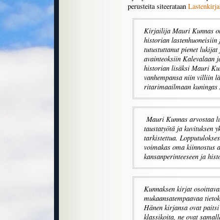
perusteita siteerataan
Lastenkirja
Kirjailija Mauri Kunnas on
historian lastenhuoneisiin 
tutustuttanut pienet lukija
avainteoksiin Kalevalaan 
historian lisäksi Mauri Ku
vanhempansa niin villiin l
ritarimaailmaan kuningas 
Mauri Kunnas arvostaa luk
taustatyötä ja kuvituksen y
tarkistettua. Lopputulokse
voimakas oma kiinnostus ai
kansanperinteeseen ja hist
Kunnaksen kirjat osoittava
mukaansatempaavaa tietoki
Hänen kirjansa ovat paitsi
klassikoita, ne ovat samall