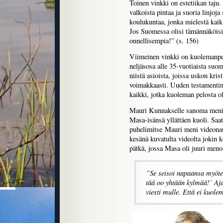
Toinen vinkki on estetiikan taju
valkoista pintaa ja suoria linjoja
koulukuntaa, jonka mielestä kaik
Jos Suomessa olisi tämännäköisiä
onnellisempia!” (s. 156)
Viimeinen vinkki on kuolemanpe
neljäsosa alle 35-vuotiaista suo
niistä asioista, joissa uskon kri
voimakkaasti. Uuden testamentin
kaikki, jotka kuoleman pelosta ol
Mauri Kunnakselle sanoma meni p
Masa-isänsä yllättäen kuoli. Saat
puhelimitse Mauri meni videonauh
kesänä kuvatulta videolta jokin 
pätkä, jossa Masa oli juuri men
”Se seisoi napaansa myöten
tää oo yhtään kylmää!’ Ajat
viesti mulle. Että ei kuole