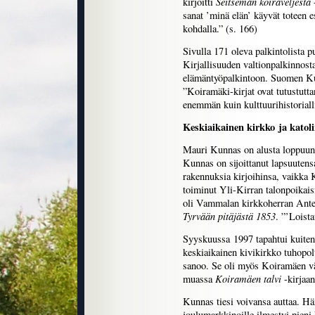
Seitsemän koiraveljestä
kirjoitti
-
sanat ’minä elän’ käyvät toteen 
kohdalla.” (s. 166)
Sivulla 171 oleva palkintolista 
Kirjallisuuden valtionpalkinnos
elämäntyöpalkintoon. Suomen Kuv
”Koiramäki-kirjat ovat tutustutt
enemmän kuin kulttuurihistoriall
Keskiaikainen kirkko ja katoli
Mauri Kunnas on alusta loppuun
Kunnas on sijoittanut lapsuuten
rakennuksia kirjoihinsa, vaikka
toiminut Yli-Kirran talonpoikai
oli Vammalan kirkkoherran Ante
Tyrvään pitäjästä 1853
. ”’Loist
Syyskuussa 1997 tapahtui kuiten
keskiaikainen kivikirkko tuhopol
sanoo. Se oli myös Koiramäen vä
Koiramäen talvi
muassa
-kirjaan
Kunnas tiesi voivansa auttaa. Hän
joulumarkkinoille ilmestyi pieni