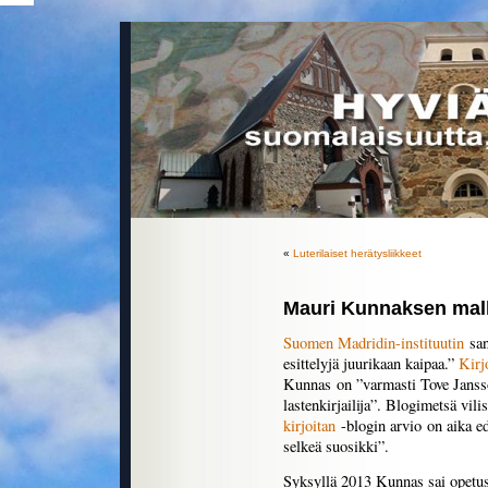
«
Luterilaiset herätysliikkeet
Mauri Kunnaksen mal
Suomen Madridin-instituutin
san
esittelyjä juurikaan kaipaa.”
Kirj
Kunnas on ”varmasti Tove Jansso
lastenkirjailija”. Blogimetsä vil
kirjoitan
-blogin arvio on aika 
selkeä suosikki”.
Syksyllä 2013 Kunnas sai opetus