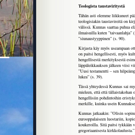
Teologista taustaviritystä
Tähän asti olemme liikkuneet pää
teologisiakin taustavireitä on kirj
välissä. Kunnas saattaa puhua el
ilmaisuilla kuten ”taivaanlahja” (
”siunaustyyppinen” (s. 90).
Kirjasta käy myös useampaan ott
on paitsi hengellisesti, myös kult
hengellisestä merkityksestä esi
läppäleikkauksen jälkeen viisi vi
”Uusi testamentti – sen hilpeämpää
lukea” (s. 39).
Tässä yhteydessä Kunnas sai myös
mieleen, että että tällaistakohan 
hengellisiin pohdintoihin eristy
merkille, kuinka usein Kunnaksen
Kunnas jatkaakin: ”Olisin sopinu
eurooppalaiseen luostariin, kopi
koukeroilla. Sitä paitsi tykkään v
gregoriaanisesta kirkkolaulusta.”