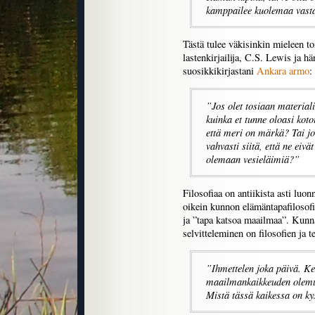
kamppailee kuolemaa vasta
Tästä tulee väkisinkin mieleen toi
lastenkirjailija, C.S. Lewis ja hä
suosikkikirjastani
Ankara armo
:
”Jos olet tosiaan material
kuinka et tunne oloasi kotoi
että meri on märkä? Tai jos 
vahvasti siitä, että ne eivät
olemaan vesieläimiä?”
Filosofiaa on antiikista asti luo
oikein kunnon elämäntapafilosofi
ja ”tapa katsoa maailmaa”. Kunnas
selvitteleminen on filosofien ja 
”Ihmettelen joka päivä. Keh
maailmankaikkeuden olemuk
Mistä tässä kaikessa on ky