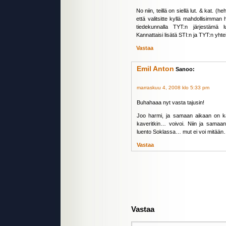
No niin, teillä on siellä lut. & kat. 
että valitsitte kyllä mahdollisimman
tiedekunnalla TYT:n järjestämä l
Kannattaisi lisätä STI:n ja TYT:n yhtei
Vastaa
Emil Anton
Sanoo:
marraskuu 4, 2008 klo 5:33 pm
Buhahaaa nyt vasta tajusin!
Joo harmi, ja samaan aikaan on ka
kaveritkin… voivoi. Niin ja samaan
luento Soklassa… mut ei voi mitään… 
Vastaa
Vastaa