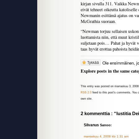
kirjan sivulla 311. Vaikka Newm
eivät tehneet oikeutta katoliselle
Newmanin esittämä ajatus on var
McGrathia suoraan.
“Newman torjuu sellaisen uskont
luottamista niin, että muut kristi
suljetaan pois… Pahat ja hyvät v
taas hyvät erottaa pahoista heidä
Tykkää
Ole ensimmäinen, jo
Explore posts in the same cate
This entry was posted on marraskuu 3, 2008 
RSS 2.0
feed to this post's comments. You
own site.
2 kommenttia : “Iustitia De
Silvanus
Sanoo:
marraskuu 4, 2008 klo 1:31 am