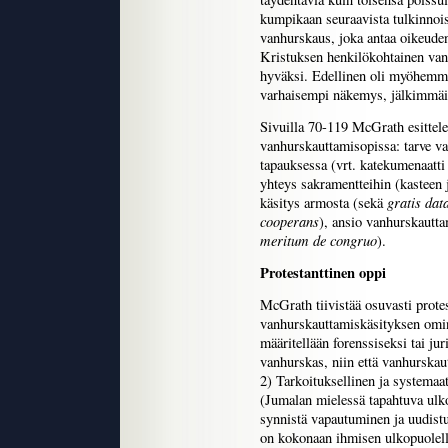
kumpikaan seuraavista tulkinnoi
vanhurskaus, joka antaa oikeuden
Kristuksen henkilökohtainen van
hyväksi. Edellinen oli myöhemm
varhaisempi näkemys, jälkimmäi
Sivuilla 70-119 McGrath esittele
vanhurskauttamisopissa: tarve v
tapauksessa (vrt. katekumenaatti
yhteys sakramentteihin (kasteen 
gratis dat
käsitys armosta (sekä
cooperans
), ansio vanhurskautt
meritum de congruo
).
Protestanttinen oppi
McGrath tiivistää osuvasti protes
vanhurskauttamiskäsityksen omi
määritellään forenssiseksi tai jur
vanhurskas, niin että vanhurska
2) Tarkoituksellinen ja systemaa
(Jumalan mielessä tapahtuva ulko
synnistä vapautuminen ja uudist
on kokonaan ihmisen ulkopuolell