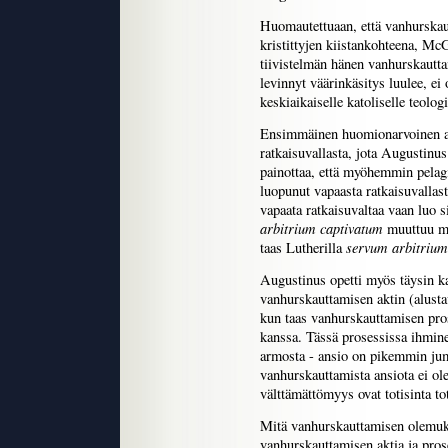
Huomautettuaan, että vanhurskau
kristittyjen kiistankohteena, Mc
tiivistelmän hänen vanhurskauttam
levinnyt väärinkäsitys luulee, ei
keskiaikaiselle katoliselle teolo
Ensimmäinen huomionarvoinen aih
ratkaisuvallasta, jota Augustinu
painottaa, että myöhemmin pelagi
luopunut vapaasta ratkaisuvallast
vapaata ratkaisuvaltaa vaan luo 
arbitrium captivatum
muuttuu 
servum arbitriu
taas Lutherilla
Augustinus opetti myös täysin ka
vanhurskauttamisen aktin (alust
kun taas vanhurskauttamisen pro
kanssa. Tässä prosessissa ihmin
armosta - ansio on pikemmin jum
vanhurskauttamista ansiota ei ol
välttämättömyys ovat totisinta tot
Mitä vanhurskauttamisen olemuks
vanhurskauttamisen aktia ja pros