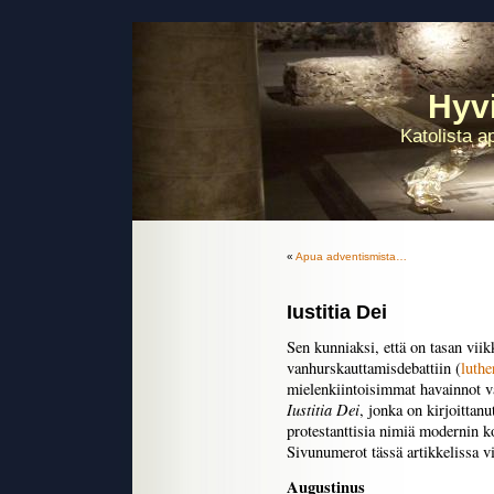
Hyvi
Katolista a
«
Apua adventismista…
Iustitia Dei
Sen kunniaksi, että on tasan vii
vanhurskauttamisdebattiin (
luthe
mielenkiintoisimmat havainnot va
Iustitia Dei
, jonka on kirjoittan
protestanttisia nimiä modernin k
Sivunumerot tässä artikkelissa vi
Augustinus