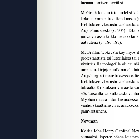
luetaan ihmisen hyväksi.
McGrath kutsuu tätä uudeksi kehi
koko aiemman tradition kanssa (s
Kristuksen vieraasta vanhurskau
Augustinuksesta (s. 205). Tätä p
jonka varassa kirkko seisoo tai 
uutuutena (s. 186-187).
McGrathin teoksesta käy myös ilm
protestanttista tai luterilaista t
yksittäisillä teologeilla oli eri 
tunnustuskirjojen tulkinta ole la
Augsburgin tunnustuksessa esitet
Kristuksen vieraasta vanhurskau
toisaalta Kristuksen vieraasta va
että
toisaalta vaikuttavasta vanhu
Myöhemmässä luterilaisuudessa t
vanhurskauttamisen seuraukseksi
päinvastainen).
Newman
Koska John Henry Cardinal New
autuaaksi, lopetan hänen loistav