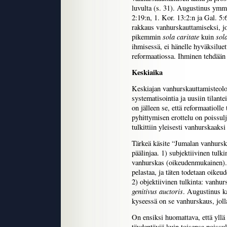
luvulta (s. 31). Augustinus ymm
2:19:n, 1. Kor. 13:2:n ja Gal. 5:6
rakkaus vanhurskauttamiseksi, 
sola caritate
sola
pikemmin
kuin
ihmisessä, ei hänelle hyväksiluet
reformaatiossa. Ihminen tehdään
Keskiaika
Keskiajan vanhurskauttamisteolo
systematisointia ja uusiin tilant
on jälleen se, että reformaatioll
pyhittymisen erottelu on poissul
tulkittiin yleisesti vanhurskaaksi
Tärkeä käsite “Jumalan vanhursk
päälinjaa. 1) subjektiivinen tulk
vanhurskas (oikeudenmukainen).
pelastaa, ja täten todetaan oikeu
2) objektiivinen tulkinta: vanhurs
genitivus auctoris
. Augustinus k
kyseessä on se vanhurskaus, joll
On ensiksi huomattava, että yllä 
täydentäviä kuin toisensa poissu