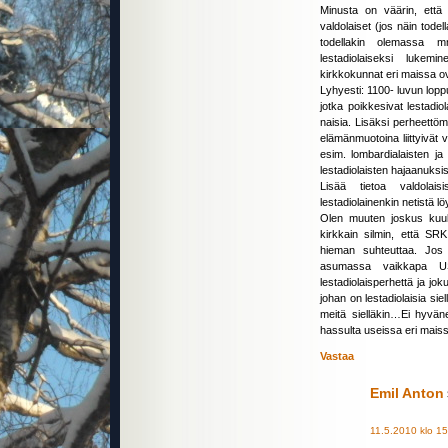
Minusta on väärin, että (
valdolaiset (jos näin todel
todellakin olemassa mm
lestadiolaiseksi lukemi
kirkkokunnat eri maissa ov
Lyhyesti: 1100- luvun loppu
jotka poikkesivat lestadio
naisia. Lisäksi perheettö
elämänmuotoina liittyivät 
esim. lombardialaisten ja l
lestadiolaisten hajaanuksi
Lisää tietoa valdolai
lestadiolainenkin netistä lö
Olen muuten joskus kuull
kirkkain silmin, että SR
hieman suhteuttaa. Jos
asumassa vaikkapa US
lestadiolaisperhettä ja j
johan on lestadiolaisia sie
meitä sielläkin…Ei hyvän
hassulta useissa eri mais
Vastaa
Emil Anton
11.5.2010 klo 1