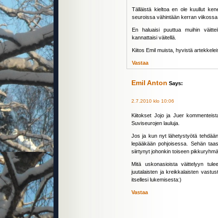
Tälläistä kieltoa en ole kuullut ke
seuroissa vähintään kerran viikossa
En haluaisi puuttua muihin väitte
kannattaisi väitellä.
Kiitos Emil muista, hyvistä artekkelei
Vastaa
Emil Anton
Says:
2.7.2010 klo 10:06
Kiitokset Jojo ja Juer kommenteist
Suviseurojen lauluja.
Jos ja kun nyt lähetystyötä tehdään 
lepääkään pohjoisessa. Sehän taas 
siirtynyt johonkin toiseen pikkuryhm
Mitä uskonasioista väittelyyn tulee
juutalaisten ja kreikkalaisten vastu
itsellesi lukemisesta:)
Vastaa