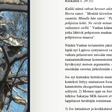
Ruokanen s. 29-31)
Kaikki nämä vahvat hevoset odott
Herra sanoi: ”Menkää kiertelemä
suuntiin. Minulle hän sanoi: ”Pa
pohjoista kohti. Ne vievät minun
vaikuttaisi siellä.”
Vanhan käännö
jotka lähtivät pohjoiseen maaha
pohjoisessa maassa”.
Näiden Vanhan testamentin jakei
lepää nyt Lapissa syntyneessä van
vaikuta pelastavasti missään muua
raamatuntulkinnan kommentoimise
hyväksynyt moisen argumentin, o
ensinkään suostuu järkeilemään a
Jos nyt kuitenkin heittäisin muut
konteksti liittyy muinaiseen Isra
kunnioitettu eksegeettinen komm
selitystä. 2) Moinen oppi on Jeesu
tulkitse Sakarjaa SRK-laisesti e
lappilaisen herättäjän toimintaan
3) Jos latinalaiset ja kreikkalaise