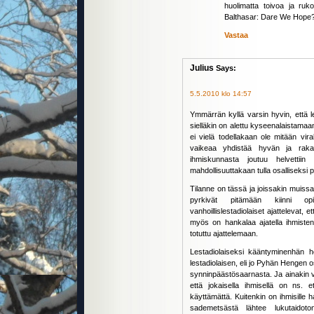
huolimatta toivoa ja ruk
Balthasar: Dare We Hope?
Vastaa
Julius
Says:
5.5.2010 klo 14:57
Ymmärrän kyllä varsin hyvin, että l
sielläkin on alettu kyseenalaistama
ei vielä todellakaan ole mitään vir
vaikeaa yhdistää hyvän ja raka
ihmiskunnasta joutuu helvettiin
mahdollisuuttakaan tulla osalliseksi 
Tilanne on tässä ja joissakin muissak
pyrkivät pitämään kiinni opin
vanhoillislestadiolaiset ajattelevat, 
myös on hankalaa ajatella ihmisten 
totuttu ajattelemaan.
Lestadiolaiseksi kääntyminenhän ho
lestadiolaisen, eli jo Pyhän Hengen o
synninpäästösaarnasta. Ja ainakin va
että jokaisella ihmisellä on ns. 
käyttämättä. Kuitenkin on ihmisille
sademetsästä lähtee lukutaidot