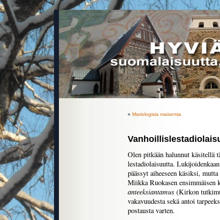
«
Mariologisia maisemia
Vanhoillislestadiolai
Olen pitkään halunnut käsitellä t
lestadiolaisuutta. Lukijoidenkaa
päässyt aiheeseen käsiksi, mutta
Miikka Ruokasen ensimmäisen k
anteeksiantamus
(Kirkon tutkimu
vakavuudesta sekä antoi tarpeeksi
postausta varten.