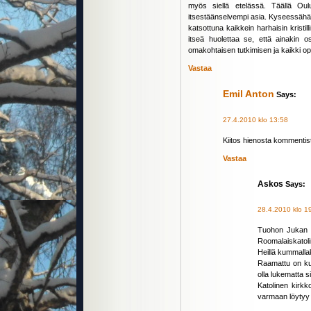
myös siellä etelässä. Täällä Ou
itsestäänselvempi asia. Kyseessähän
katsottuna kaikkein harhaisin kristill
itseä huolettaa se, että ainakin os
omakohtaisen tutkimisen ja kaikki op
Vastaa
Emil Anton
Says:
27.4.2010 klo 13:58
Kiitos hienosta kommentis
Vastaa
Askos
Says:
28.4.2010 klo 1
Tuohon Jukan ko
Roomalaiskatolin
Heillä kummalla
Raamattu on kumm
olla lukematta s
Katolinen kirkko
varmaan löytyy m