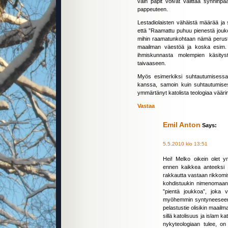
vain papit voivat välittää synninpä
pappeuteen.
Lestadiolaisten vähäistä määrää ja s
että ”Raamattu puhuu pienestä jouko
mihin raamatunkohtaan nämä perustu
maailman väestöä ja koska esim.
ihmiskunnasta molempien käsity
taivaaseen.
Myös esimerkiksi suhtautumisessa 
kanssa, samoin kuin suhtautumises
ymmärtänyt katolista teologiaa vääri
Vastaa
Emil Anton
Says:
5.5.2010 klo 13:51
Hei! Melko oikein olet 
ennen kaikkea anteeksi
rakkautta vastaan rikkomise
kohdistuukin nimenomaan l
”pientä joukkoa”, joka v
myöhemmin syntyneeseen lu
pelastustie olisikin maailma
sillä katolisuus ja islam k
nykyteologiaan tulee, on