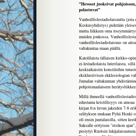
”Hevoset juoksivat pohjoiseen, 
pelastuvat”
Vanhoillislestadiolaisuutta (jo
Keskusyhdistys) pidetään yleisest
mutta liikkeen oma itseymmärry
muiden joukossa. Vanhoillislest
vanhoillislestadiolaisuus on aitoa
valtakuntaa maan päällä.
Katolilaista tällaisen kirkko-opin
ei-lestadiolaista luterilaista, sil
keskiaikaisiin konsiileihin tutus
eksklusiivisen ekklesiologian vah
Jumalan valtakunnan yhdistämin
pohjoismaalaiseen herätysliikkee
Millä ihmeellä vanhoillislestadio
edustama kristillisyys on ainoaa
kirjan 6:n luvun jakeiden 7-8 eri
selityksen mukaan Pyhä Henki on 
oli ensin juutalaisilla, sitten krei
Saksalle erityisen ”etsikon ajan”,
pesiytyi Ruotsin lukijalaisuuteen,