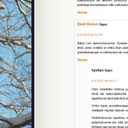
valitettavasti ole liikkeen johdos
potkittuja lestadiolaisia sillä vaikutu
Vastaa
Emil Anton
Says:
3.5.2010 klo 12:55
Kiitos Leo tarkennuksesta. Tosiaan
ilmiö, joten kritiikki ei ehkä ihan pä
pahoitteluakaan ei nähtävästi ole esitet
Vastaa
hyshys
Says:
9.5.2010 klo 00:17
Olen kirjoitellut netissa 
eivät ole taaksejäänyttä 
tapahtuvat tänä päivänä pin
Onko tämä armollisempaa.
mielipide näytää riitävän s
Hoitokokousia tapahtuu ei
pelastuksesta tee siitä 
ihminen jää täysin ilman t