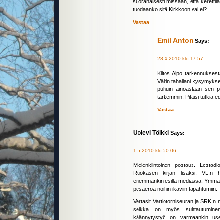
suoranaisesti missään, että kerettil
tuodaanko sitä Kirkkoon vai ei?
Vastaa
Emil Anton
Says:
28.4.2010 klo 17:57
Kiitos Alpo tarkennukses
Vältin tahallani kysymyks
puhuin ainoastaan sen 
tarkemmin. Pitäisi tutkia
Vastaa
Uolevi Tölkki
Says:
1.5.2010 klo 20:06
Mielenkiintoinen postaus. Lestadi
Ruokasen kirjan lisäksi. VL:n ho
enemmänkin esillä mediassa. Ymmärt
pesäeroa noihin ikäviin tapahtumiin.
Vertasit Vartiotorniseuran ja SRK:n 
seikka on myös suhtautuminen l
käännytystyö on varmaankin useim