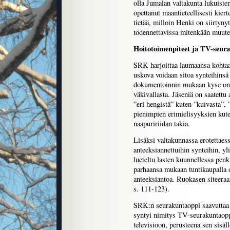
olla Jumalan valtakunta lukuisten
opettanut maantieteellisesti kie
tietää, milloin Henki on siirtyny
todennettavissa mitenkään muuten
Hoitotoimenpiteet ja TV-seur
SRK harjoittaa laumaansa kohtaan
uskova voidaan sitoa synteihinsä
dokumentoinnin mukaan kyse on m
väkivallasta. Jäseniä on saatettu
”eri hengistä” kuten ”kuivasta”,
pienimpien erimielisyyksien kute
naapuririidan takia.
Lisäksi valtakunnassa erotettaess
anteeksiannettuihin synteihin, yl
lueteltu lasten kuunnellessa penk
parhaansa mukaan tuntikaupalla os
anteeksiantoa. Ruokasen siteeraam
s. 111-123).
SRK:n seurakuntaoppi saavuttaa 
syntyi nimitys TV-seurakuntaopp
televisioon, perusteena sen sisäl