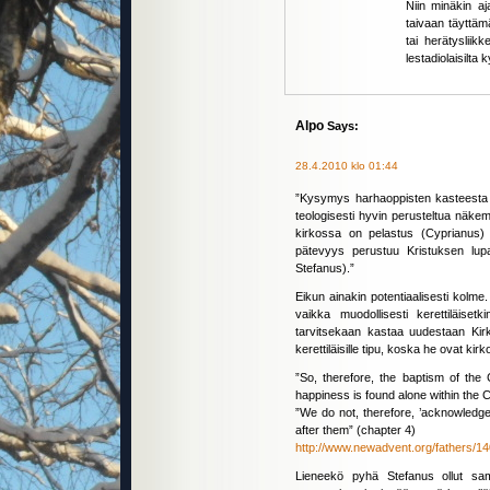
Niin minäkin ajat
taivaan täyttäm
tai herätysliik
lestadiolaisilta 
Alpo
Says:
28.4.2010 klo 01:44
”Kysymys harhaoppisten kasteesta tul
teologisesti hyvin perusteltua näke
kirkossa on pelastus (Cyprianus) 
pätevyys perustuu Kristuksen lupa
Stefanus).”
Eikun ainakin potentiaalisesti kolme
vaikka muodollisesti kerettiläiset
tarvitsekaan kastaa uudestaan Kirk
kerettiläisille tipu, koska he ovat kirk
”So, therefore, the baptism of the C
happiness is found alone within the 
”We do not, therefore, ’acknowledge
after them” (chapter 4)
http://www.newadvent.org/fathers/1
Lieneekö pyhä Stefanus ollut s