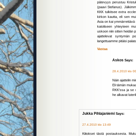
pätevyys perustuu Kristu
(paavi Stefanus). Jälkimm
KKK tulkitsee extra eccles
kirkon kautta, eli sen m
Asia on kai ymmärrettävä ni
katoliseen yhteyteen mu
uskoon niin sitten heidän 
ajattelevat syntymän p
langettuamme pitäisi pala
Vastaa
Askos
Says:
28.4.2010 klo 0
Näin ajattelin mi
Eli tämän mukaan
RKK’ssa ja se 
he alkavat luter
Jukka Pihlajaniemi
Says:
27.4.2010 klo 13:49
Kiitokset tästä postauksesta. Muka