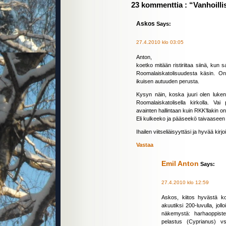
23 kommenttia : “Vanhoilli
Askos
Says:
27.4.2010 klo 03:05
Anton,
koetko mitään ristiriitaa siinä, kun s
Roomalaiskatolisuudesta käsin. On
ikuisen autuuden perusta.
Kysyn näin, koska juuri olen luk
Roomalaiskatolisella kirkolla. Va
avainten hallintaan kuin RKK’llakin on,
Eli kulkeeko ja pääseekö taivaaseen
Ihailen viitseliäisyyttäsi ja hyvää kirj
Vastaa
Emil Anton
Says:
27.4.2010 klo 12:59
Askos, kiitos hyvästä k
akuutiksi 200-luvulla, joll
näkemystä: harhaoppist
pelastus (Cyprianus) v