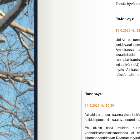
Todella hyvä kom
JoJo
Says:
30.6.2010 klo 1
Uolevi ei tunn
jenkkivastineen
Amerikassa, a
lestadiolais
roomalaiskatoli
intiaaniväestöä)
myös Afrikassa
näissä maissa o
Juer
Says:
24.6.2010 klo 16:30
”ainakin osa lest. saarnaajista kiel
kaikki opetus olisi saatava seuroissa
En oikein tiedä muiden suunti
vanhoillislestadiolaisuudessa ei
lukemaan/tutkimaan Raamattua yksin