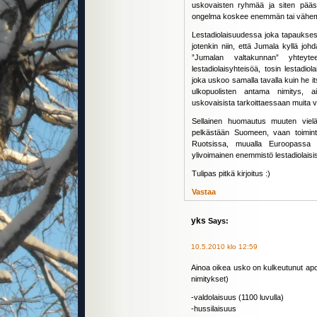
uskovaisten ryhmää ja siten pääse
ongelma koskee enemmän tai vähemmä
Lestadiolaisuudessa joka tapauksess
jotenkin niin, että Jumala kyllä joh
”Jumalan valtakunnan” yhteyte
lestadiolaisyhteisöä, tosin lestadi
joka uskoo samalla tavalla kuin he 
ulkopuolisten antama nimitys, ai
uskovaisista tarkoittaessaan muita van
Sellainen huomautus muuten vielä, 
pelkästään Suomeen, vaan toimint
Ruotsissa, muualla Euroopassa 
ylivoimainen enemmistö lestadiolais
Tulipas pitkä kirjoitus :)
Vastaa
yks
Says:
10.5.2010 klo 12:59
Ainoa oikea usko on kulkeutunut apos
nimitykset)
-valdolaisuus (1100 luvulla)
-hussilaisuus