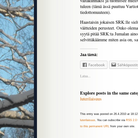
valtakunnaksi ja tuomitsee mieliva
tuleen (tämä ässä puuttuu Vartiot
tiedottomuuteen).
Haastaisin jokaisen SRK:lle si
väitteiden perusteet. Onko olemas
syytä pitää SRK:ta Jumalan aino
selvittäkäämme miten asia on, sa
Jaa tämä:
Facebook
Sähköpostit
Lataa...
Explore posts in the same cate
luterilaisuus
This entry was posted on 26.4.2010 at 18:12 
luterilaisuus
. You can subscribe via
RSS 2.0
to this permanent URL
from your own site.