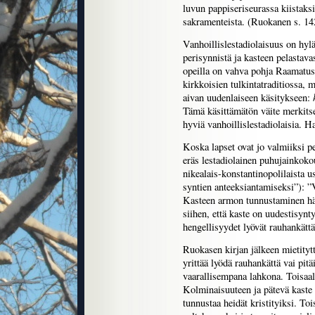
luvun pappiseriseurassa kiistaks
sakramenteista. (Ruokanen s. 14
Vanhoillislestadiolaisuus on hyl
perisynnistä ja kasteen pelastava
opeilla on vahva pohja Raamatuss
kirkkoisien tulkintatraditiossa, 
aivan uudenlaiseen käsitykseen:
Tämä käsittämätön väite merkitse
hyviä vanhoillislestadiolaisia. 
Koska lapset ovat jo valmiiksi pe
eräs lestadiolainen puhujainkoko
nikealais-konstantinopolilaista
syntien anteeksiantamiseksi”): 
Kasteen armon tunnustaminen h
siihen, että kaste on uudestisyn
hengellisyydet lyövät rauhankät
Ruokasen kirjan jälkeen mietitytt
yrittää lyödä rauhankättä vai pitä
vaarallisempana lahkona. Toisaalt
Kolminaisuuteen ja pätevä kaste (
tunnustaa heidät kristityiksi. T