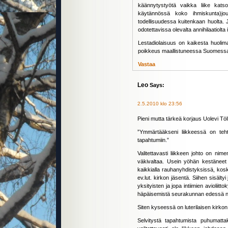
käännytystyötä vaikka liike kats
käytännössä koko ihmiskunta)jo
todellisuudessa kuitenkaan huolta. J
odotettavissa olevalta annihilaatiolta i
Lestadiolaisuus on kaikesta huolima
poikkeus maallistuneessa Suomess
Vastaa
Leo
Says:
2.5.2010 klo 23:56
Pieni mutta tärkeä korjaus Uolevi Töl
”Ymmärtääkseni liikkeessä on teht
tapahtumiin.”
Valitettavasti liikkeen johto on nim
väkivaltaa. Usein yöhän kestäneet h
kaikkialla rauhanyhdistyksissä, koske
ev.lut. kirkon jäsentä. Siihen sisältyi
yksityisten ja jopa intiimien aviolii
häpäisemistä seurakunnan edessä nä
Siten kyseessä on luterilaisen kirkon
Selvitystä tapahtumista puhumattak