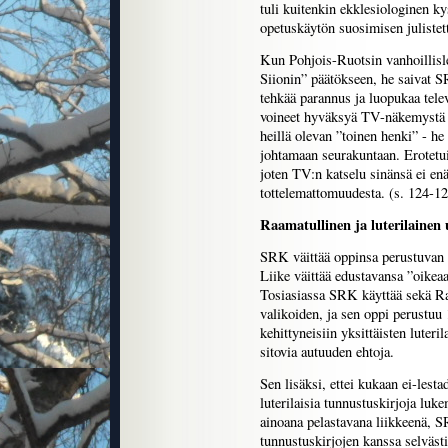
tuli kuitenkin ekklesiologinen k
opetuskäytön suosimisen julistet
Kun Pohjois-Ruotsin vanhoillisle
Siionin” päätökseen, he saivat S
tehkää parannus ja luopukaa telev
voineet hyväksyä TV-näkemystä p
heillä olevan ”toinen henki” - h
johtamaan seurakuntaan. Erotetuil
joten TV:n katselu sinänsä ei en
tottelemattomuudesta. (s. 124-1
Raamatullinen ja luterilainen
SRK väittää oppinsa perustuvan 
Liike väittää edustavansa ”oikeaa 
Tosiasiassa SRK käyttää sekä Raa
valikoiden, ja sen oppi perustuu 
kehittyneisiin yksittäisten luteri
sitovia autuuden ehtoja.
Sen lisäksi, ettei kukaan ei-lest
luterilaisia tunnustuskirjoja luk
ainoana pelastavana liikkeenä,
tunnustuskirjojen kanssa selvästi