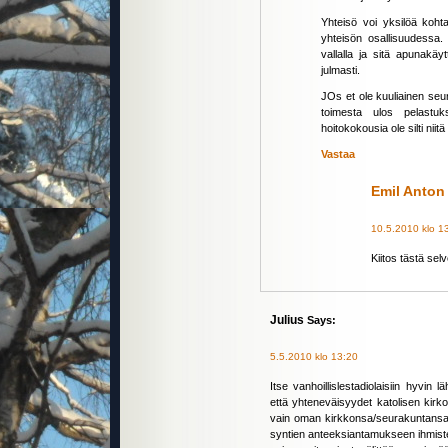
Yhteisö voi yksilöä kohta
yhteisön osallisuudessa.
vallalla ja sitä apunakäy
julmasti.
JOs et ole kuuliainen se
toimesta ulos pelastuk
hoitokokousia ole silti nii
Vastaa
Emil Anton
10.5.2010 klo 1
Kiitos tästä se
Julius
Says:
5.5.2010 klo 13:20
Itse vanhoillislestadiolaisiin hyvi
että yhteneväisyydet katolisen kir
vain oman kirkkonsa/seurakuntansa
syntien anteeksiantamukseen ihmisten v