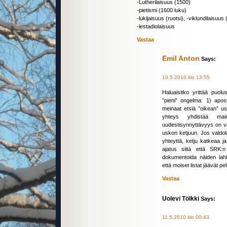
-Lutherilaisuus (1500)
-pietismi (1600 luku)
-lukijaisuus (ruotsi), -viklundilaisuu
-lestadiolaisuus
Vastaa
Emil Anton
Says:
10.5.2010 klo 13:55
Haluaisitko yrittää puo
”pieni” ongelma: 1) apos
meinaat etsiä ”oikean” us
yhteys yhdistää mai
uudestisynnyttävyys on vää
uskon ketjuun. Jos valdolai
yhteyttä, ketju katkeaa 
ajatus siitä että SRK:n
dokumentoida näiden lah
että moiset listat jäävät pelk
Vastaa
Uolevi Tölkki
Says:
11.5.2010 klo 00:43